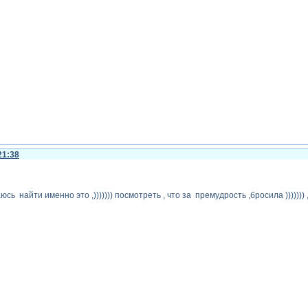
21:38
сь найти именно это ,))))))) посмотреть , что за премудрость ,бросила ))))))) ,