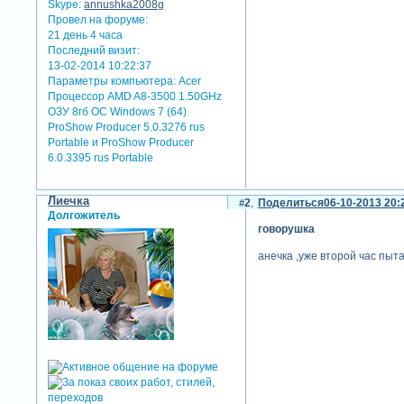
Skype:
annushka2008g
Провел на форуме:
21 день 4 часа
Последний визит:
13-02-2014 10:22:37
Параметры компьютера:
Acer
Процессор AMD A8-3500 1.50GHz
ОЗУ 8гб ОС Windows 7 (64)
ProShow Producer 5.0.3276 rus
Portable и ProShow Producer
6.0.3395 rus Portable
Лиечка
2
Поделиться
06-10-2013 20:
Долгожитель
говорушка
анечка ,уже второй час пытаю