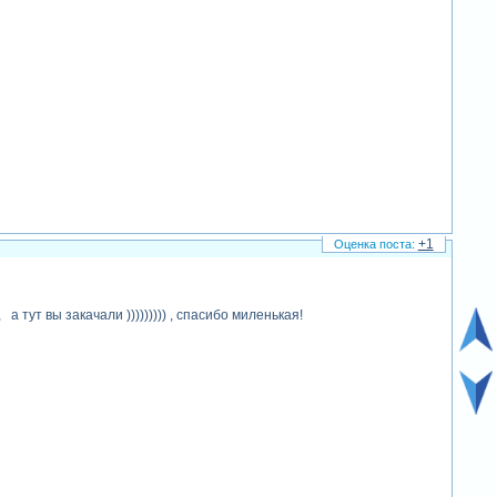
+1
 а тут вы закачали ))))))))) , спасибо миленькая!