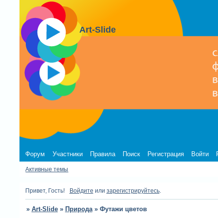
Art-Slide
Форум
Участники
Правила
Поиск
Регистрация
Войти
Активные темы
Привет, Гость!
Войдите
или
зарегистрируйтесь
.
»
Art-Slide
»
Природа
»
Футажи цветов