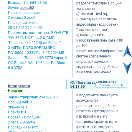
Возраст:
70
[1955-08-20]
разделе "выходные опции"
Skype:
aleksz52
установите:
Провел на форуме:
а) тип dvd - dvd hq;
2 месяца 8 дней
б) выходные параметры
Последний визит:
видеоклипа - кодировка -
20-08-2019 12:44:00
"высокое качество";
Параметры компьютера:
GIGABYTE
в) насыщенность
"GA-870A-UD3" rev.2.0, AMD
изображений повысьте с 80
"Phenom II X4 965 Black Edition"
до 100.
3.40ГГц, DDR3 SDRAM SEC
и ещё. четкое изображение,
PC10600, 1333МГц,-8 ГБ,1024МБ
снятое современной
Sapphire "Radeon HD 5770 Vapor-X
цифровой камерой,
OC Edition", Win 10 64 bit, ProShow
содержит гораздо больше
9.0.3782
пикселов, чем можно
показать на экране
3
Поделиться
26-09-2013
телевизора или монитора с
0
fotooperator
14:13:50
разрешающей
Новичок
способностью 72 пиксела
а подскажите пожалуста
Зарегистрирован
: 25-09-2013
на дюйм.
возможно ли
Сообщений:
3
высококачественное
дополнительно добавив
Уважение:
0
фотоизображение,
резкость к фотографии в
Позитив:
0
записанное
psp применить эту
Провел на форуме:
на dvd, ухудшается, т.к.
настройку сразу ко всем
2 часа 2 минуты
теряется его четкость
фоткам. а то загружаю
Последний визит:
(резкость) из-за удаления