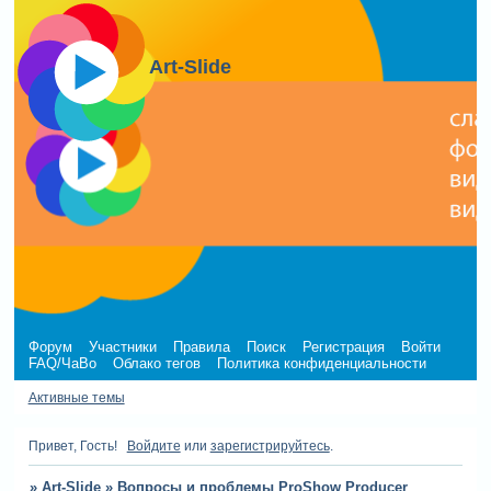
Art-Slide
Форум
Участники
Правила
Поиск
Регистрация
Войти
FAQ/ЧаВо
Облако тегов
Политика конфиденциальности
Активные темы
Привет, Гость!
Войдите
или
зарегистрируйтесь
.
»
Art-Slide
»
Вопросы и проблемы ProShow Producer