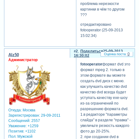
проблема нерезкости
картинки в чём то другом
???
отредактировано
fotooperator (25-09-2013
15:02:34)
2
Поделиться
25-09-2013
0
Alz50
16:30:02
Администратор
fotooperator
формат dvd это
формат mpeg 2. только в
этом формате вы можете
создать dvd диск с меню.
как улучшить качество dvd
качество dvd всегда будет
уступать качеству exe-шоу
из-за ограничений по
разрешению формата dvd.
Откуда:
Москва
1.в редакторе "параметры
Зарегистрирован
: 29-09-2011
слайда" в разделе "правка" -
Сообщений:
2557
увеличьте резкость каждого
Уважение:
+1259
Позитив:
+1102
фото до 20-25%.
Пол:
Мужской
2. при создании dvd в