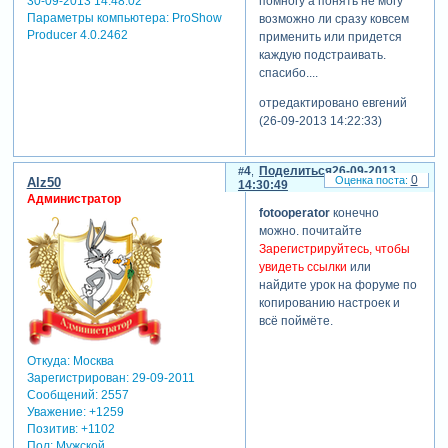
помногу а понять не могу
30-09-2013 14:48:02
лишних пикселов.
Параметры компьютера:
ProShow
возможно ли сразу ковсем
кадр фильма с малым
Producer 4.0.2462
применить или придется
исходным разрешением
каждую подстраивать.
может смотреться на
спасибо....
телевизоре лучше кадра
отредактировано евгений
фото, снятого с большим
(26-09-2013 14:22:33)
разрешением, поскольку в
его формирование перед
показом не вмешивались
4
Поделиться
26-09-2013
процессы удаления лишних
0
Alz50
14:30:49
пикселов.
Администратор
поэтому перед загрузкой
fotooperator
конечно
файла изображения в
можно. почитайте
proshow стоит
Зарегистрируйтесь, чтобы
преобразовать
увидеть ссылки
или
качественное фото,
найдите урок на форуме по
например, формата
копированию настроек и
2500 х 1800, в формат 768 х
всё поймёте.
576 с помощью растрового
редактора. опыт
Откуда:
Москва
показывает, что с
Зарегистрирован
: 29-09-2011
уменьшением разрешения
Сообщений:
2557
и
Уважение:
+1259
размеров изображения
Позитив:
+1102
хорошо справляется
Пол:
Мужской