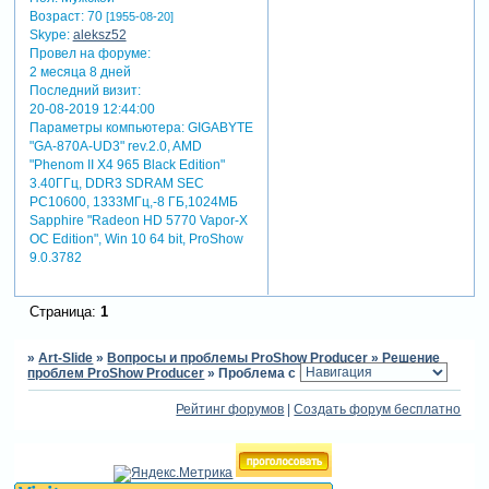
Возраст:
70
photoshop или advanced
[1955-08-20]
Skype:
aleksz52
jpeg compressor. при этом
Провел на форуме:
визуальное качество
2 месяца 8 дней
изображения практически
Последний визит:
не теряется.
20-08-2019 12:44:00
Параметры компьютера:
GIGABYTE
"GA-870A-UD3" rev.2.0, AMD
"Phenom II X4 965 Black Edition"
3.40ГГц, DDR3 SDRAM SEC
PC10600, 1333МГц,-8 ГБ,1024МБ
Sapphire "Radeon HD 5770 Vapor-X
OC Edition", Win 10 64 bit, ProShow
9.0.3782
Страница:
1
»
Art-Slide
»
Вопросы и проблемы ProShow Producer
»
Решение
проблем ProShow Producer
»
Проблема с выводом фотмата dvd
Рейтинг форумов
|
Создать форум бесплатно