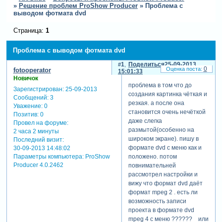
»
Решение проблем ProShow Producer
»
Проблема с
выводом фотмата dvd
Страница:
1
Проблема с выводом фотмата dvd
1
Поделиться
25-09-2013
0
fotooperator
15:01:33
Новичок
проблема в том что до
Зарегистрирован
: 25-09-2013
создания картинка чёткая и
Сообщений:
3
резкая. а после она
Уважение:
0
становится очень нечёткой
Позитив:
0
даже слегка
Провел на форуме:
размытой(особенно на
2 часа 2 минуты
широком экране). пишу в
Последний визит:
формате dvd с меню как и
30-09-2013 14:48:02
Параметры компьютера:
ProShow
положено. потом
Producer 4.0.2462
повнимательней
рассмотрел настройки и
вижу что формат dvd даёт
формат mpeg 2 . есть ли
возможность записи
проекта в формате dvd
mpeg 4 с меню ?????? или