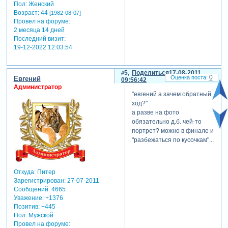
Пол:
Женский
Возраст:
44
[1982-08-07]
Провел на форуме:
2 месяца 14 дней
Последний визит:
19-12-2022 12:03:54
5
Поделиться
17-08-2011
0
Евгений
09:56:42
Администратор
"евгений а зачем обратный
ход?"
а разве на фото
обязательно д.б. чей-то
портрет? можно в финале и
"разбежаться по кусочкам"...
Откуда:
Питер
Зарегистрирован
: 27-07-2011
Сообщений:
4665
Уважение:
+1376
Позитив:
+445
Пол:
Мужской
Провел на форуме: