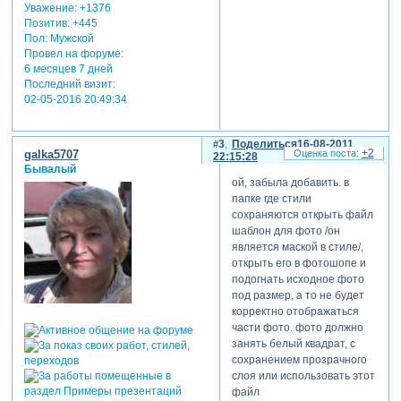
Уважение:
+1376
Позитив:
+445
Пол:
Мужской
Провел на форуме:
6 месяцев 7 дней
Последний визит:
02-05-2016 20:49:34
3
Поделиться
16-08-2011
+2
galka5707
22:15:28
Бывалый
ой, забыла добавить. в
папке где стили
сохраняются открыть файл
шаблон для фото /он
является маской в стиле/,
открыть его в фотошопе и
подогнать исходное фото
под размер, а то не будет
корректно отображаться
части фото. фото должно
занять белый квадрат, с
сохранением прозрачного
слоя или использовать этот
файл