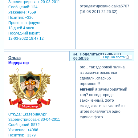
Зарегистрирован
: 20-03-2011
отредактировано galka5707
Сообщений:
124
(16-08-2011 22:26:32)
Уважение:
+559
Позитив:
+326
Провел на форуме:
13 дней 4 часа
Последний визит:
12-03-2022 18:47:12
4
Поделиться
17-08-2011
0
Олька
06:58:55
Модератор
ого... так здорово!! галина
вы замечательно все
сделали, спасибо
огромное!!!!
евгений
а зачем обратный
ход? он ведь вроде
законченный, фото
складываетя из частей и в
итоге появляется одно
Откуда:
Екатеринбург
единое фото.
Зарегистрирован
: 30-04-2011
Сообщений:
5572
Уважение:
+4986
Позитив:
+3379