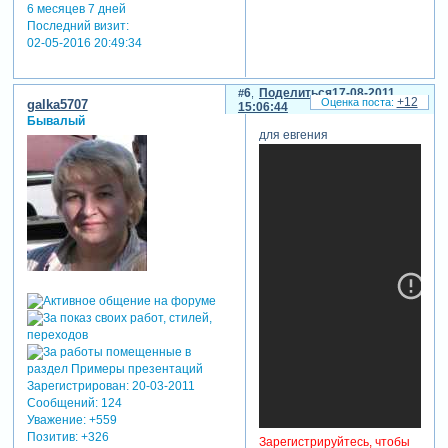
6 месяцев 7 дней
Последний визит:
02-05-2016 20:49:34
6
Поделиться
17-08-2011
+12
galka5707
15:06:44
Бывалый
для евгения
Зарегистрирован
: 20-03-2011
Сообщений:
124
Уважение:
+559
Позитив:
+326
Зарегистрируйтесь, чтобы