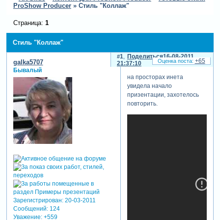
ProShow Producer
»
Стиль "Коллаж"
Страница:
1
Стиль "Коллаж"
1
Поделиться
16-08-2011
+65
galka5707
21:37:10
Бывалый
на просторах инета
увидела начало
призентации, захотелось
повторить.
Зарегистрирован
: 20-03-2011
Сообщений:
124
Уважение:
+559