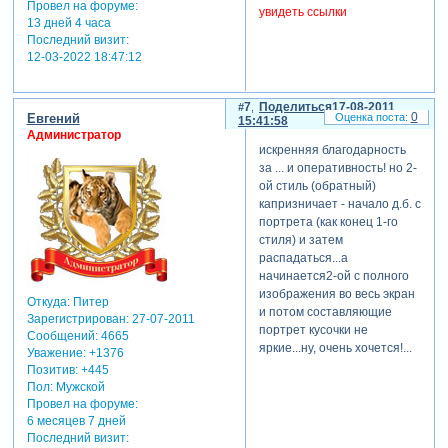
Провел на форуме:
увидеть ссылки
13 дней 4 часа
Последний визит:
12-03-2022 18:47:12
7
Поделиться
17-08-2011
0
Евгений
15:41:58
Администратор
искренняя благодарность
за ... и оперативность! но 2-
ой стиль (обратный)
капризничает - начало д.б. с
портрета (как конец 1-го
стиля) и затем
распадаться...а
начинается2-ой с полного
изображения во весь экран
Откуда:
Питер
и потом составляющие
Зарегистрирован
: 27-07-2011
портрет кусочки не
Сообщений:
4665
яркие...ну, очень хочется!...
Уважение:
+1376
Позитив:
+445
Пол:
Мужской
Провел на форуме:
6 месяцев 7 дней
Последний визит: