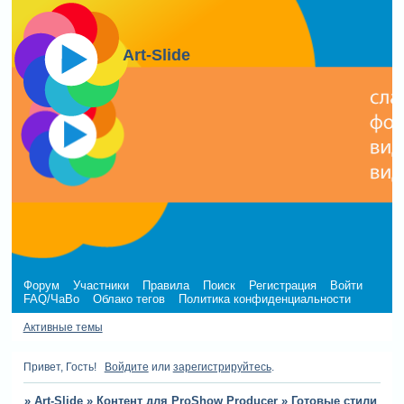
Art-Slide
Форум
Участники
Правила
Поиск
Регистрация
Войти
FAQ/ЧаВо
Облако тегов
Политика конфиденциальности
Активные темы
Привет, Гость!
Войдите
или
зарегистрируйтесь
.
»
Art-Slide
»
Контент для ProShow Producer
»
Готовые стили