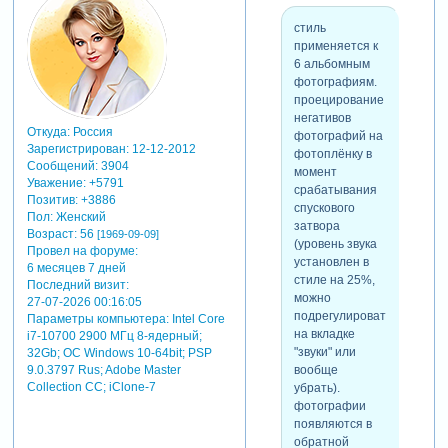
стиль
применяется к
6 альбомным
с
фотографиям.
скрытый
проецирование
текст:
негативов
скрытый
Откуда:
Россия
фотографий на
для просмотра
текст:
Зарегистрирован
: 12-12-2012
фотоплёнку в
скрытого текста
для просмотра
Сообщений:
3904
момент
-
Уважение:
+5791
скрытого текста
срабатывания
Зарегистрируйтесь,
Позитив:
+3886
-
спускового
чтобы увидеть
Пол:
Женский
Зарегистрируйтесь,
затвора
ссылки
или
Возраст:
56
[1969-09-09]
чтобы увидеть
(уровень звука
зарегистрируйтесь
.
Провел на форуме:
ссылки
или
установлен в
6 месяцев 7 дней
зарегистрируйтесь
.
стиле на 25%,
Последний визит:
можно
27-07-2026 00:16:05
подрегулировать
Параметры компьютера:
Intel Core
на вкладке
теги: стиль proshow
i7-10700 2900 МГц 8-ядерный;
"звуки" или
producer
32Gb; ОС Windows 10-64bit; PSP
вообще
9.0.3797 Rus; Adobe Master
Collection СС; iClone-7
убрать).
фотографии
появляются в
обратной