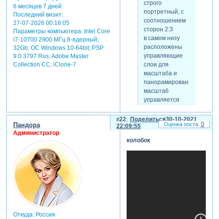
строго
скрытый
6 месяцев 7 дней
портретный, с
текст:
Последний визит:
соотношением
27-07-2026 00:16:05
для просмотра
сторон 2:3
Параметры компьютера:
Intel Core
скрытого текста
в самом низу
i7-10700 2900 МГц 8-ядерный;
-
расположены
32Gb; ОС Windows 10-64bit; PSP
Зарегистрируйтесь,
управляющие
9.0.3797 Rus; Adobe Master
чтобы увидеть
Collection СС; iClone-7
слои для
ссылки
или
масштаба и
зарегистрируйтесь
.
панорамирования.
масштаб
управляется
pan x в слое 27,
панорамирование
22
Поделиться
30-10-2021
0
Пандора
-
22:09:55
Администратор
соответствующим
колобок
ему
параметром в
слое 26.
Откуда:
Россия