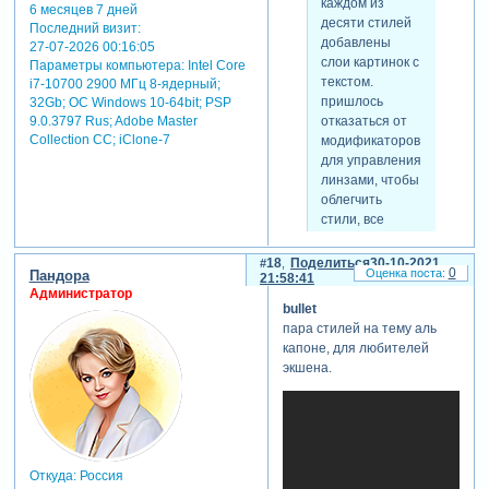
каждом из
6 месяцев 7 дней
(помощника
десяти стилей
Последний визит:
презентаций) и
добавлены
27-07-2026 00:16:05
имеющейся в
слои картинок с
Параметры компьютера:
Intel Core
папке
текстом.
i7-10700 2900 МГц 8-ядерный;
wizardthemes
пришлось
32Gb; ОС Windows 10-64bit; PSP
темы
отказаться от
9.0.3797 Rus; Adobe Master
(файл glass
Collection СС; iClone-7
модификаторов
lenses.pwt)
для управления
можно за 5
линзами, чтобы
минут собрать
облегчить
презентацию.
стили, все
необходимые
движения линз
стили и
на кк. осталось
18
Поделиться
30-10-2021
переходы,
0
Пандора
только два
21:58:41
разумеется,
Администратор
управляющих
должны быть
bullet
слоя, один для
предварительно
пара стилей на тему аль
изменения
установлены в
капоне, для любителей
масштабирования
программу.
экшена.
скрытый
фотографии, а
на одно фото
текст:
второй для
можно
для просмотра
изменения
рассчитывать
скрытого текста
позиционирования
от 7-10 сек.
-
и масштаба
времени, в
Зарегистрируйтесь,
текстовых
Откуда:
Россия
зависимости от