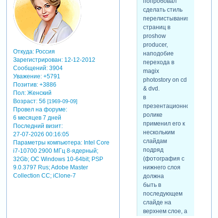
попробовал
сделать стиль
перелистывания
страниц в
proshow
producer,
Откуда:
Россия
наподобие
Зарегистрирован
: 12-12-2012
перехода в
Сообщений:
3904
magix
Уважение:
+5791
photostory on cd
Позитив:
+3886
& dvd.
Пол:
Женский
в
Возраст:
56
[1969-09-09]
презентационном
Провел на форуме:
ролике
6 месяцев 7 дней
применил его к
Последний визит:
нескольким
27-07-2026 00:16:05
слайдам
Параметры компьютера:
Intel Core
подряд
i7-10700 2900 МГц 8-ядерный;
(фотография с
32Gb; ОС Windows 10-64bit; PSP
нижнего слоя
9.0.3797 Rus; Adobe Master
Collection СС; iClone-7
должна
быть в
последующем
слайде на
верхнем слое, а