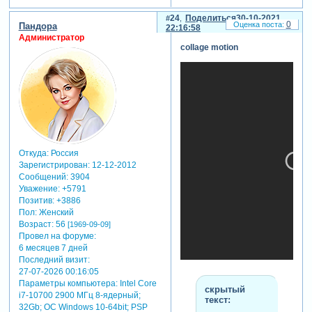
на нижний -
добавляется
24
Поделиться
30-10-2021
0
Пандора
уже новое
22:16:58
Администратор
фото).
collage motion
p.s.
длительность
слайда, как и
продолжительность
переходов,
может
произвольно
меняться.
работает со
Откуда:
Россия
Зарегистрирован
: 12-12-2012
всеми
Сообщений:
3904
форматами
Уважение:
+5791
соотношения
Позитив:
+3886
сторон экрана.
Пол:
Женский
Возраст:
56
[1969-09-09]
Провел на форуме:
6 месяцев 7 дней
Последний визит:
27-07-2026 00:16:05
Параметры компьютера:
Intel Core
скрытый
i7-10700 2900 МГц 8-ядерный;
текст:
32Gb; ОС Windows 10-64bit; PSP