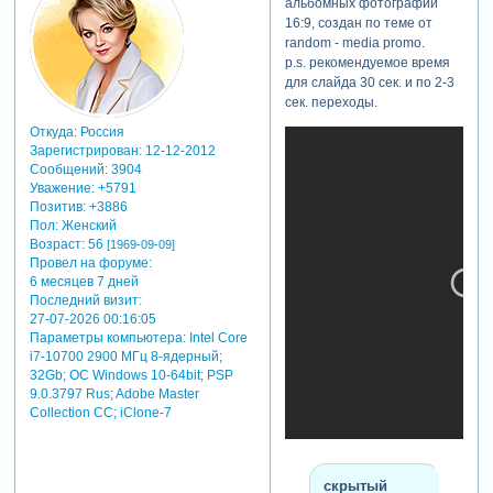
альбомных фотографий
16:9, создан по теме от
random - media promo.
p.s. рекомендуемое время
для слайда 30 сек. и по 2-3
сек. переходы.
Откуда:
Россия
Зарегистрирован
: 12-12-2012
Сообщений:
3904
Уважение:
+5791
Позитив:
+3886
Пол:
Женский
Возраст:
56
[1969-09-09]
Провел на форуме:
6 месяцев 7 дней
Последний визит:
27-07-2026 00:16:05
Параметры компьютера:
Intel Core
i7-10700 2900 МГц 8-ядерный;
32Gb; ОС Windows 10-64bit; PSP
9.0.3797 Rus; Adobe Master
Collection СС; iClone-7
скрытый