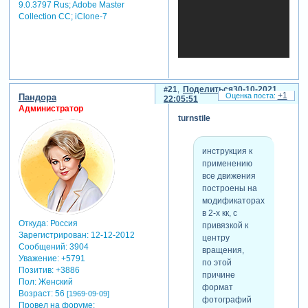
9.0.3797 Rus; Adobe Master
большинстве
Collection СС; iClone-7
стилей. в паре
стилей только
под одну,
пробуйте.
21
Поделиться
30-10-2021
+1
Пандора
22:05:51
Администратор
turnstile
скрытый
текст:
инструкция к
применению
для просмотра
все движения
скрытого текста
построены на
-
модификаторах
Зарегистрируйтесь,
в 2-х кк, с
чтобы увидеть
Откуда:
Россия
привязкой к
ссылки
или
Зарегистрирован
: 12-12-2012
центру
зарегистрируйтесь
.
Сообщений:
3904
вращения,
Уважение:
+5791
по этой
Позитив:
+3886
причине
Пол:
Женский
формат
Возраст:
56
[1969-09-09]
фотографий
Провел на форуме: