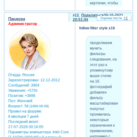
-
картинки, чтобы
Зарегистрируйтесь,
в случае
чтобы увидеть
необходимости
12
Поделиться
30-10-2021
ссылки
или
+1
Пандора
увеличивать
20:51:44
зарегистрируйтесь
.
Администратор
масштаб фона
follow filter style x16
без потери в
качестве
картинки.
продолжаем
способ
мучить
заполнения
фильтры
слоя в данном
следования, на
стиле не важен,
этот раз к
т.к. у нас не
упомянутому
задействован
Откуда:
Россия
выше стилю
Зарегистрирован
: 12-12-2012
масштаб.
на 16
Сообщений:
3904
в случае
фотографий
Уважение:
+5791
установления
добавлен
Позитив:
+3886
фильтров на
фильтр
Пол:
Женский
масштаб
масштабирования.
Возраст:
56
[1969-09-09]
заполнение
попутно
Провел на форуме:
должно быть
проявились
6 месяцев 7 дней
"вписать в кадр"
некоторые
Последний визит:
во всех слоях,
ограничения к
27-07-2026 00:16:05
т.к. к-ты
применению,
Параметры компьютера:
Intel Core
масштаба
например с