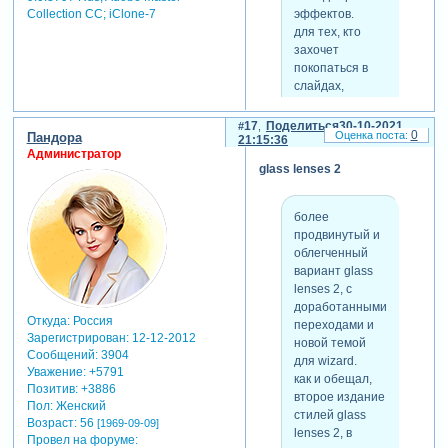
масштабов
Collection СС; iClone-7
эффектов.
связанных
для тех, кто
слоев (маска,
захочет
фото,
покопаться в
подложка) в
слайдах,
нем не
открывайте
заложена.
стиль glass
17
Поделиться
30-10-2021
0
Пандора
p.s. подложка
lenses 01, в нём
21:15:36
Администратор
для рамки была
корректно
glass lenses 2
применена по
поименованы
той причине,
ключевые слои,
что в случае
имеются и
более
наложения
текстовые
продвинутый и
контура на
подсказки. в
облегченный
фото или
самом низу
вариант glass
прямоугольной
находится
lenses 2, с
виньетки, они
группа
доработанными
будут все-равно
управляющих
Откуда:
Россия
переходами и
обрезаны
Зарегистрирован
: 12-12-2012
слоев для
новой темой
маской, т.к.
Сообщений:
3904
движения линз
для wizard.
Уважение:
+5791
фото выходят
и масштаба
как и обещал,
Позитив:
+3886
по масштабу за
фото.
второе издание
Пол:
Женский
границы маски.
стилей glass
с помощью
Возраст:
56
[1969-09-09]
lenses 2, в
Провел на форуме:
wizard