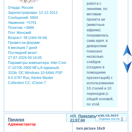
ограничения
сохранять
работа с
касаются
"форму" при
Откуда:
Россия
линиями, по
только
Зарегистрирован
: 12-12-2012
различных
мотивам
сохранения
Сообщений:
3904
параметрах
проекта ае
слайда в стиль,
Уважение:
+5791
применения.
(животные
сам-же слайд
Позитив:
+3886
другими
африки).
работает в
Пол:
Женский
словами, чтобы
понравилась
Возраст:
56
программе
[1969-09-09]
его не так легко
сама идея. в
Провел на форуме:
корректно, если
можно было
деморолике
6 месяцев 7 дней
он создан вами
"сломать".
показано
скрытый
Последний визит:
самостоятельно
конечно, есть
несколько
текст:
27-07-2026 00:16:05
или
стили, в
слайдов
Параметры компьютера:
Intel Core
скачан в виде
для просмотра
которых нужно
(создано в
i7-10700 2900 МГц 8-ядерный;
проекта
скрытого текста
строго
помощнике
32Gb; ОС Windows 10-64bit; PSP
презентации.
-
выдерживать
презентаций) с
9.0.3797 Rus; Adobe Master
ниже показан
Зарегистрируйтесь,
рекомендации,
Collection СС; iClone-7
использованием
демо-ролик, с
чтобы увидеть
но если есть
10 стилей и 10
использованием
ссылки
или
возможность
переходов (с
фильтра по
зарегистрируйтесь
.
сделать стиль
общей основой,
масштабу, и
более
по этой
ссылка на
универсальным
причине
стиль.
и устойчивым к
местами линий
15
Поделиться
30-10-2021
0
различным
Пандора
"слишком
21:07:44
воздействиям,
Администратор
много".
torn picture 16x9
то нужно