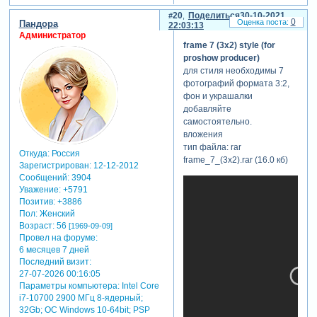
помощью
в старых
20
Поделиться
30-10-2021
самого нижнего
0
Пандора
версиях
22:03:13
слоя text block
Администратор
программы
controlling.
frame 7 (3x2) style (for
возможно не
просто
скрытый
proshow producer)
пойдёт. оттенок
текст:
перетаскивайте
для стиля необходимы 7
свитка можно
слой мышкой в
фотографий формата 3:2,
для просмотра
менять (см.
окне просмотра
фон и украшалки
скрытого текста
картинку в теме
на новую
добавляйте
-
форума),
позицию,
самостоятельно.
Зарегистрируйтесь,
фон - тоже,
копируйте
вложения
чтобы увидеть
после
положение во
тип файла: rar
ссылки
или
применения
Откуда:
Россия
второй кк и
frame_7_(3x2).rar‎ (16.0 кб)
зарегистрируйтесь
.
Зарегистрирован
: 12-12-2012
стиля (самый
контролируйте
Сообщений:
3904
нижний слой в
положение в
Уважение:
+5791
слайде).
главном окне
Позитив:
+3886
просмотра
Пол:
Женский
программы.
Возраст:
56
[1969-09-09]
эффект
Провел на форуме:
раздвоения для
6 месяцев 7 дней
текстовых
Последний визит:
картинок
27-07-2026 00:16:05
Параметры компьютера:
Intel Core
настроен под
i7-10700 2900 МГц 8-ядерный;
две внешние
32Gb; ОС Windows 10-64bit; PSP
линзы, в