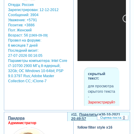
Откуда:
Россия
Зарегистрирован
: 12-12-2012
Сообщений:
3904
Уважение:
+5791
Позитив:
+3886
Пол:
Женский
Возраст:
56
[1969-09-09]
Провел на форуме:
6 месяцев 7 дней
Последний визит:
27-07-2026 00:16:05
Параметры компьютера:
Intel Core
i7-10700 2900 МГц 8-ядерный;
32Gb; ОС Windows 10-64bit; PSP
скрытый
9.0.3797 Rus; Adobe Master
текст:
Collection СС; iClone-7
для просмотра
скрытого текста
-
Зарегистрируйтесь,
скрытый
чтобы увидеть
текст:
ссылки
или
11
Поделиться
30-10-2021
0
Пандора
зарегистрируйтесь
.
20:49:57
для просмотра
Администратор
скрытого текста
follow filter style x16
-