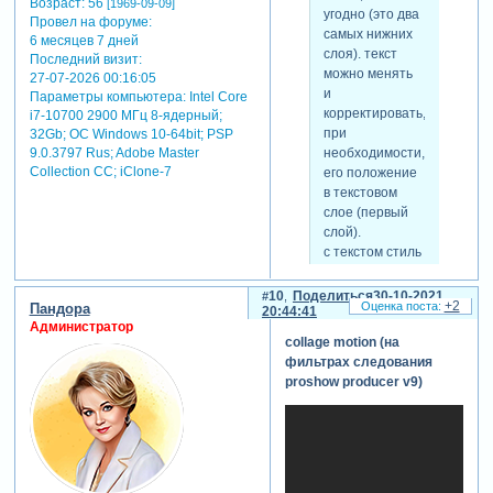
Возраст:
56
[1969-09-09]
угодно (это два
Провел на форуме:
самых нижних
6 месяцев 7 дней
слоя). текст
Последний визит:
можно менять
27-07-2026 00:16:05
и
Параметры компьютера:
Intel Core
корректировать,
i7-10700 2900 МГц 8-ядерный;
при
32Gb; ОС Windows 10-64bit; PSP
скрытый
необходимости,
9.0.3797 Rus; Adobe Master
текст:
Collection СС; iClone-7
его положение
в текстовом
для просмотра
слое (первый
скрытого текста
слой).
-
с текстом стиль
Зарегистрируйтесь,
будет работать
чтобы увидеть
начиная с
ссылки
или
10
Поделиться
30-10-2021
+2
Пандора
шестой версии
20:44:41
зарегистрируйтесь
.
Администратор
программы.
collage motion (на
в каждом стиле
фильтрах следования
четыре слоя с
proshow producer v9)
футажами,
надеюсь, что
проблем с ними
ни у кого не
будет.