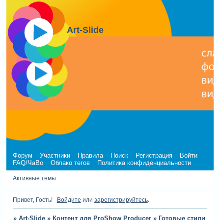
Art-Slide
Форум
Участники
Правила
Поиск
Регистрация
Войти
FAQ/ЧаВо
Облако тегов
Политика конфиденциальности
Активные темы
Привет, Гость!
Войдите
или
зарегистрируйтесь
.
»
Art-Slide
»
Контент для ProShow Producer
»
Готовые стили