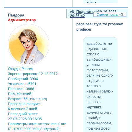
текст:
для просмотра
8
Поделиться
30-10-2021
+3
Пандора
скрытого текста
20:36:42
Администратор
-
page peel style for proshow
Зарегистрируйтесь,
producer
чтобы увидеть
ссылки
или
зарегистрируйтесь
.
два абсолютно
одинаковых
стиля с
загибающимся
уголком
Откуда:
Россия
фотографии,
Зарегистрирован
: 12-12-2012
отличие одного
Сообщений:
3904
от другого
Уважение:
+5791
только в
Позитив:
+3886
наличии рамки-
Пол:
Женский
виньетки.
Возраст:
56
[1969-09-09]
фоновая
Провел на форуме:
картинка
6 месяцев 7 дней
должна стоять
Последний визит:
в слайде
27-07-2026 00:16:05
первым слоем,
Параметры компьютера:
Intel Core
под ней фото
i7-10700 2900 МГц 8-ядерный;