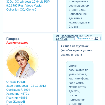
или картинка с
32Gb; ОС Windows 10-64bit; PSP
соотношением
9.0.3797 Rus; Adobe Master
Collection СС; iClone-7
сторон 16х9.
направление
движения
можно задать в
1-м и в
последнем кк
управляющего
9
Поделиться
30-10-2021
+2
Пандора
слоя,
20:38:49
Администратор
в самом низу
4 стиля на футажах
слайда.
(загибающиеся уголки
экрана и текст)
уголки
загибаются по
углам экрана,
картинку фона,
Откуда:
Россия
как и фото,
Зарегистрирован
: 12-12-2012
можно затем
Сообщений:
3904
двигать,
Уважение:
+5791
после
Позитив:
+3886
применения
Пол:
Женский
стиля, как