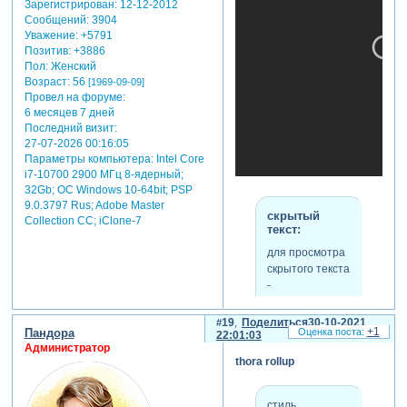
чтобы увидеть
Зарегистрирован
: 12-12-2012
картинок в
ритма музыки,
Сообщений:
3904
ссылки
или
слайдах.
соответственно
Уважение:
+5791
зарегистрируйтесь
.
немного
для 3 мин.
Позитив:
+3886
доработаны и
звучания
Пол:
Женский
переходы,
берется от 27
Возраст:
56
[1969-09-09]
создана новая
до 18
Провел на форуме:
тема для
фотографий
6 месяцев 7 дней
wizard, всё
(лучше
Последний визит:
размещено в
альбомных,
27-07-2026 00:16:05
архиве в
под
Параметры компьютера:
Intel Core
одноименных
i7-10700 2900 МГц 8-ядерный;
соотношение
папках.
32Gb; ОС Windows 10-64bit; PSP
сторон экрана,
рекомендую
9.0.3797 Rus; Adobe Master
хотя и можно с
скрытый
заменить
Collection СС; iClone-7
любым
текст:
первый
соотношением
вариант, т.к. он
для просмотра
сторон).
слишком
скрытого текста
тяжеловат для
примечание:
-
программы,
стиль glass
Зарегистрируйтесь,
чтобы,
lenses 11
чтобы увидеть
19
Поделиться
30-10-2021
+1
например,
Пандора
опциональный,
ссылки
или
22:01:03
сделать вывод
Администратор
это тот-же glass
зарегистрируйтесь
.
thora rollup
в hd 1080p60. в
lenses 02, но с
случае, если
дополнительными
имеющиеся в
24 слоями, 20
стиль