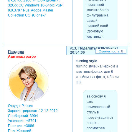
i7-10700 2900 МГц 8-ядерный;
работают
привязкой
32Gb; ОС Windows 10-64bit; PSP
только с этим
масштаба по
9.0.3797 Rus; Adobe Master
заполнением.
Collection СС; iClone-7
фильтрам на
в стиле 4 фотки
самый
остаются за
нижний слой
кадром с левой
(фоновую
стороны и их
картинку),
падения просто
нельзя
не видно,
сохранить
13
Поделиться
30-10-2021
0
только края
Пандора
слайд в виде
20:54:06
фотографий
Администратор
стиля. после
turning style
появляются к
того,
turning style, на черном и
концу стиля. но,
как сохранялся
цветном фонах. для 6
как я уже
стиль,
альбомных фото, 4:3 или
написал выше,
нарушалась
3:2.
стилем легко
привязка слоев
управлять,
по
задав фоновой
модификаторам.
за основу я
картинке другие
выход нашелся,
взял
движения,
привязка
Откуда:
Россия
примененный
пробуйте.
Зарегистрирован
: 12-12-2012
делается к
стиль в
только
Сообщений:
3904
первому слою
презентации от
пробовать
Уважение:
+5791
(solid), а фон
natiek.
нужно с 16
Позитив:
+3886
дублируется от
посмотрев
фотографиями
Пол:
Женский