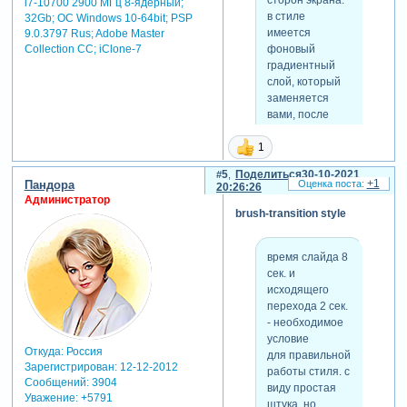
сторон экрана.
i7-10700 2900 МГц 8-ядерный;
вариант
в стиле
32Gb; ОС Windows 10-64bit; PSP
доработан в
имеется
9.0.3797 Rus; Adobe Master
версии
Collection СС; iClone-7
фоновый
4.51.3003
градиентный
слой, который
заменяется
вами, после
применения, на
1
любую
картинку. так-же
5
Поделиться
30-10-2021
можно
+1
Пандора
20:26:26
добавлять,
Администратор
кроме фона, и
brush-transition style
любые другие
слои, для
время слайда 8
получения
сек. и
нужных
исходящего
эффектов.
перехода 2 сек.
пример -
- необходимое
первый слайд
условие
деморолика.
Откуда:
Россия
для правильной
Зарегистрирован
: 12-12-2012
работы стиля. с
Сообщений:
3904
виду простая
Уважение:
+5791
вложения:
штука, но
скрытый