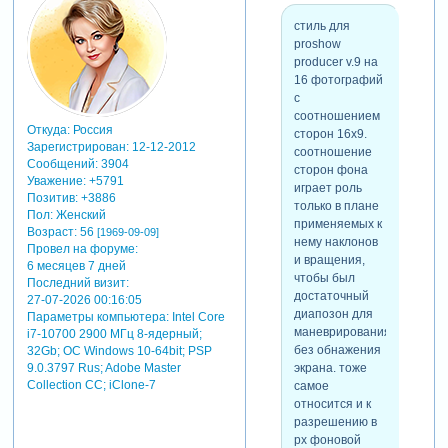
Зарегистрируйтесь,
второй вариант стиля, без
чтобы увидеть
стиль для
управляющего слоя.
ссылки
или
proshow
зарегистрируйтесь
.
producer v.9 на
16 фотографий
с
соотношением
Откуда:
Россия
сторон 16х9.
Зарегистрирован
: 12-12-2012
соотношение
Сообщений:
3904
сторон фона
Уважение:
+5791
играет роль
Позитив:
+3886
только в плане
Пол:
Женский
применяемых к
Возраст:
56
[1969-09-09]
нему наклонов
Провел на форуме:
и вращения,
6 месяцев 7 дней
чтобы был
Последний визит:
достаточный
27-07-2026 00:16:05
диапозон для
Параметры компьютера:
Intel Core
маневрирования,
i7-10700 2900 МГц 8-ядерный;
без обнажения
32Gb; ОС Windows 10-64bit; PSP
экрана. тоже
9.0.3797 Rus; Adobe Master
скрытый
Collection СС; iClone-7
самое
текст:
относится и к
для просмотра
разрешению в
скрытого текста
px фоновой