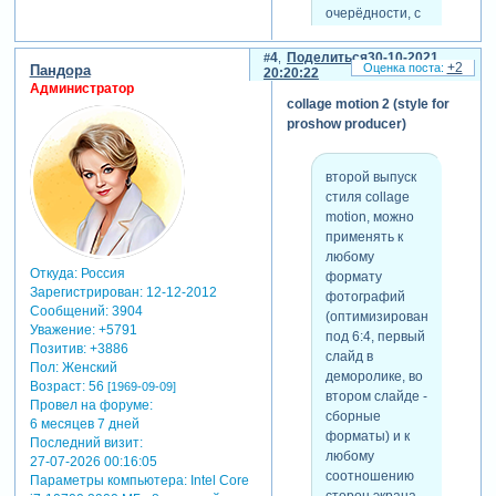
очерёдности, с
нижнего слоя
вверх. буду рад,
4
Поделиться
30-10-2021
+2
Пандора
если кому-то
20:20:22
Администратор
пригодится.
collage motion 2 (style for
:smile2:
proshow producer)
внимание! из-за
наличия в
стиле
второй выпуск
модификаторов
стиля collage
- его работа
motion, можно
может
применять к
некорректно
любому
отображаться в
Откуда:
Россия
формату
Зарегистрирован
: 12-12-2012
более старых
фотографий
Сообщений:
3904
версиях!!!
(оптимизирован
Уважение:
+5791
необходимо
под 6:4, первый
Позитив:
+3886
соблюдать
слайд в
Пол:
Женский
рекомендованное
деморолике, во
Возраст:
56
[1969-09-09]
время слайда -
втором слайде -
Провел на форуме:
15 сек.
сборные
6 месяцев 7 дней
стиль создан в
форматы) и к
Последний визит:
версии
любому
27-07-2026 00:16:05
4.1.2737,
соотношению
Параметры компьютера:
Intel Core
последний