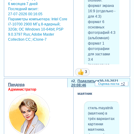
blufftitler.
6 месяцев 7 дней
формат экрана
Последний визит:
16:9 (отдельно -
27-07-2026 00:16:05
для 4:3)
Параметры компьютера:
Intel Core
формат 6
i7-10700 2900 МГц 8-ядерный;
основных
32Gb; ОС Windows 10-64bit; PSP
фотографий 4:3
9.0.3797 Rus; Adobe Master
(альбомная)
Collection СС; iClone-7
формат 1
фотографии
для заставки
3:4
(портретная,
расположить на
3
самом нижнем
2
Поделиться
30-10-2021
слое номер 7)
+2
Пандора
20:08:46
время слайда -
Администратор
30 сек.
маятник
исходящий
переход - 2 сек.
цвет фона в
стиль mayatnik
готовом стиле
(маятник) в
(солид колор) -
трёх вариантах
можно менять,
картинки
звук установлен
маятника.