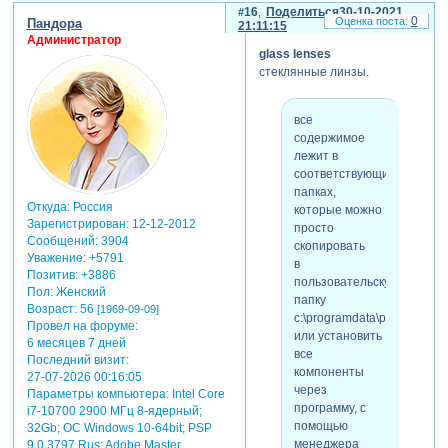
Зарегистрируйтесь,
и поскольку у
зарегистрируйтесь
.
16
Поделиться
30-10-2021
чтобы увидеть
0
Пандора
21:11:15
нас нет
ссылки
или
Администратор
оригинала
glass lenses
зарегистрируйтесь
.
стиля от
стеклянные линзы.
автора, без
доработок
(насколько я
все
понял), то
содержимое
сложно судить
лежит в
когда и кем в
соответствующих
него были
папках,
Откуда:
Россия
внесены
которые можно
Зарегистрирован
: 12-12-2012
косячки с
просто
Сообщений:
3904
масштабом.
скопировать
Уважение:
+5791
могу
в
Позитив:
+3886
предположить,
пользовательскую
Пол:
Женский
что
папку
Возраст:
56
[1969-09-09]
масштабирование
c:\programdata\photodex\p
Провел на форуме:
автором не
или установить
6 месяцев 7 дней
предусматривалось,
все
Последний визит:
и это стало
компоненты
27-07-2026 00:16:05
слабым местом
через
Параметры компьютера:
Intel Core
стиля, т.к.
программу, с
i7-10700 2900 МГц 8-ядерный;
автоматическая
помощью
32Gb; ОС Windows 10-64bit; PSP
синхронизация
менеджера
9.0.3797 Rus; Adobe Master