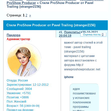
ProShow Producer
»
Стили ProShow Producer от Pavel
Trailing (stranger2156)
Страница:
1
2
»
Стили ProShow Producer от Pavel Trailing (stranger2156)
1
Поделиться
30-10-2021
0
Пандора
20:04:19
Администратор
важно! автор стилей в этой
теме - pavel trailing
(stranger2156)
материал с цитатами
автора восстановлен с
форума http://
wwwproshowproducer. net
iphone
Откуда:
Россия
Зарегистрирован
: 12-12-2012
идея
Сообщений:
3904
Уважение:
+5791
позаимствована
Позитив:
+3886
у испанских
Пол:
Женский
поклонников
Возраст:
56
[1969-09-09]
программы
Провел на форуме: