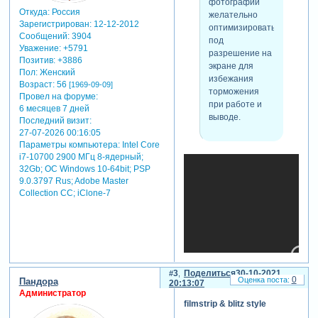
на 50%, а если
фотографии
Откуда:
Россия
удалить
желательно
Зарегистрирован
: 12-12-2012
три нижних
оптимизировать
Сообщений:
3904
слоя (на
под
Уважение:
+5791
чёрном фоне,
разрешение на
Позитив:
+3886
без
экране для
Пол:
Женский
фотографии
избежания
Возраст:
56
[1969-09-09]
заставки) - тоже
торможения
Провел на форуме:
нормально
при работе и
6 месяцев 7 дней
смотрится.
выводе.
Последний визит:
27-07-2026 00:16:05
Параметры компьютера:
Intel Core
i7-10700 2900 МГц 8-ядерный;
32Gb; ОС Windows 10-64bit; PSP
9.0.3797 Rus; Adobe Master
Collection СС; iClone-7
3
Поделиться
30-10-2021
0
Пандора
20:13:07
Администратор
filmstrip & blitz style