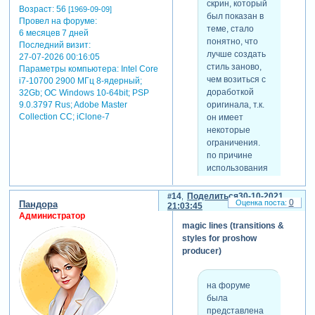
него-же и
скрин, который
Возраст:
56
с
[1969-09-09]
помещается в
был показан в
Провел на форуме:
соотношением
самый низ.
теме, стало
6 месяцев 7 дней
сторон 16х9,
подобные сбои,
понятно, что
Последний визит:
иначе картинки
при сохранении
лучше создать
27-07-2026 00:16:05
будут
стилей, с
стиль заново,
Параметры компьютера:
Intel Core
расположены
большим
чем возиться с
i7-10700 2900 МГц 8-ядерный;
без симметрии
количеством
доработкой
32Gb; ОС Windows 10-64bit; PSP
относительно
слоев и
оригинала, т.к.
9.0.3797 Rus; Adobe Master
друг друга
привязками по
Collection СС; iClone-7
он имеет
и вращаться
модификаторам,
некоторые
тоже будут не
случались и
ограничения.
синхронно с
раньше, в
по причине
фоном, из-за
более старых
использования
смещения цв.
версиях. думаю,
масок и
что связано это
подложки для
14
Поделиться
30-10-2021
0
с
Пандора
рамки.
21:03:45
несовершенством
Администратор
главное, на что
magic lines (transitions &
алгоритмов
нужно
styles for proshow
программы и
обращать
producer)
ограничениями
внимание при
32 битной
создании
версии.
стиля, это его
на форуме
как-бы там ни
универсальность
была
было, данные
и способность
представлена