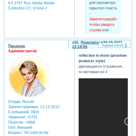
для просмотра
9.0.3797 Rus; Adobe Master
скрытого текста
Collection СС; iClone-7
-
Зарегистрируйтесь,
чтобы увидеть
ссылки
или
зарегистрируйтесь
.
25
Поделиться
30-10-2021
0
Пандора
22:19:06
Администратор
reflection in move (proshow
producer style)
двигающиеся отражения...
скрытый
текст:
по мотивам vol 4
для просмотра
скрытого текста
-
Зарегистрируйтесь,
чтобы увидеть
Откуда:
Россия
Зарегистрирован
: 12-12-2012
ссылки
или
Сообщений:
3904
зарегистрируйтесь
.
Уважение:
+5791
Позитив:
+3886
Пол:
Женский
Возраст:
56
[1969-09-09]