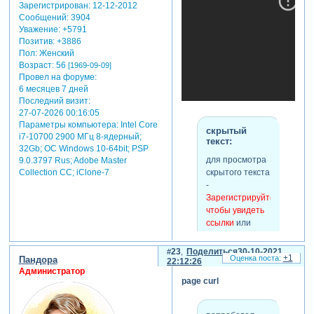
Зарегистрирован
: 12-12-2012
Сообщений:
3904
Уважение:
+5791
Позитив:
+3886
Пол:
Женский
Возраст:
56
[1969-09-09]
Провел на форуме:
6 месяцев 7 дней
Последний визит:
27-07-2026 00:16:05
Параметры компьютера:
Intel Core
скрытый
i7-10700 2900 МГц 8-ядерный;
текст:
32Gb; ОС Windows 10-64bit; PSP
для просмотра
9.0.3797 Rus; Adobe Master
скрытого текста
Collection СС; iClone-7
скрытый
-
текст:
Зарегистрируйтесь,
чтобы увидеть
для просмотра
ссылки
или
скрытого текста
зарегистрируйтесь
.
-
Зарегистрируйтесь,
23
Поделиться
30-10-2021
+1
Пандора
22:12:26
чтобы увидеть
Администратор
ссылки
или
page curl
зарегистрируйтесь
.