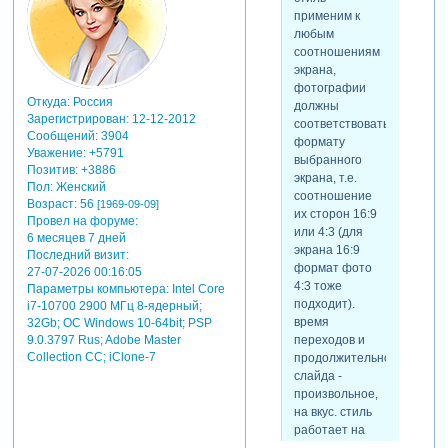
стилях
из которых
применим к
заготовки для
текстовые.
любым
текстовых
сделал его для
соотношениям
картинок не
штампика с
экрана,
нужны, то
надписью,
фотографии
после
который
Откуда:
Россия
должны
применения
появляется в
Зарегистрирован
: 12-12-2012
соответствовать
стиля эти слои
начале
Сообщений:
3904
формату
можно удалить.
деморолика.
Уважение:
+5791
выбранного
они
Позитив:
+3886
экрана, т.е.
расположены в
Пол:
Женский
соотношение
Возраст:
56
самом верху
[1969-09-09]
их сторон 16:9
Провел на форуме:
слайда, под
или 4:3 (для
6 месяцев 7 дней
масками (может
экрана 16:9
Последний визит:
быть и в
формат фото
27-07-2026 00:16:05
середине один
4:3 тоже
Параметры компьютера:
Intel Core
слой картинки,
подходит).
i7-10700 2900 МГц 8-ядерный;
с маской или
время
32Gb; ОС Windows 10-64bit; PSP
без).
переходов и
9.0.3797 Rus; Adobe Master
расположением
Collection СС; iClone-7
продолжительность
текстовых
слайда -
картинок, как и
произвольное,
их масштабом,
на вкус. стиль
можно
работает на
управлять с
модификаторах,