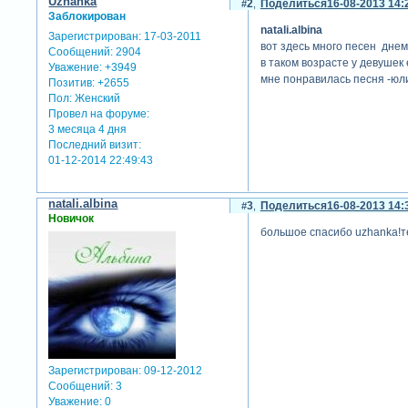
Uzhanka
2
Поделиться
16-08-2013 14:
Заблокирован
natali.albina
Зарегистрирован
: 17-03-2011
вот здесь много песен дне
Сообщений:
2904
в таком возрасте у девушек 
Уважение:
+3949
мне понравилась песня -юл
Позитив:
+2655
Пол:
Женский
Провел на форуме:
3 месяца 4 дня
Последний визит:
01-12-2014 22:49:43
natali.albina
3
Поделиться
16-08-2013 14:
Новичок
большое спасибо uzhanka!т
Зарегистрирован
: 09-12-2012
Сообщений:
3
Уважение:
0