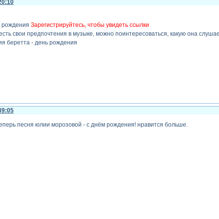
20:10
м рождения
Зарегистрируйтесь, чтобы увидеть ссылки
есть свои предпочтения в музыке, можно поинтересоваться, какую она слушает
ия беретта - день рождения
39:05
еперь песня юлии морозовой - с днём рождения! нравится больше.