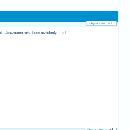
0
ttp://muzname.ru/s-dnem-rozhdeniya.html
+1