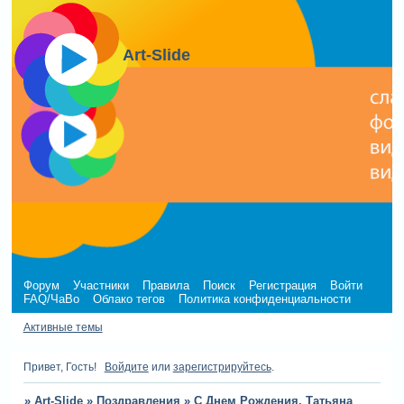
Art-Slide
Форум
Участники
Правила
Поиск
Регистрация
Войти
FAQ/ЧаВо
Облако тегов
Политика конфиденциальности
Активные темы
Привет, Гость!
Войдите
или
зарегистрируйтесь
.
»
Art-Slide
»
Поздравления
»
С Днем Рождения, Татьяна