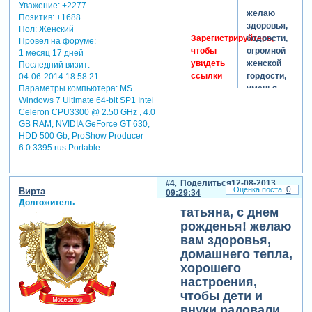
Уважение:
+2277
желаю
Позитив:
+1688
здоровья,
Пол:
Женский
Зарегистрируйтесь,
бодрости,
Провел на форуме:
чтобы
огромной
1 месяц 17 дней
увидеть
женской
Последний визит:
ссылки
гордости,
04-06-2014 18:58:21
Параметры компьютера:
MS
уменья
Windows 7 Ultimate 64-bit SP1 Intel
быть
Celeron CPU3300 @ 2.50 GHz , 4.0
красивой,
GB RAM, NVIDIA GeForce GT 630,
казаться
HDD 500 Gb; ProShow Producer
всем
6.0.3395 rus Portable
счастливой.
любить
без
4
Поделиться
12-08-2013
вздохов,
0
Вирта
09:29:34
вечно,
Долгожитель
татьяна, с днем
растить
рожденья! желаю
детей
вам здоровья,
сердечно.
домашнего тепла,
и жить
хорошего
не годы,
настроения,
а века,
чтобы дети и
и не
внуки радовали
старейте