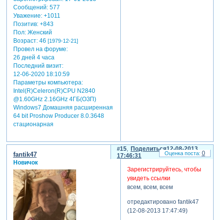
Сообщений:
577
Уважение:
+1011
Позитив:
+843
Пол:
Женский
Возраст:
46
[1979-12-21]
Провел на форуме:
26 дней 4 часа
Последний визит:
12-06-2020 18:10:59
Параметры компьютера:
Intel(R)Celeron(R)CPU N2840
@1.60GHz 2.16GHz 4ГБ(ОЗП)
Windows7 Домашняя расширенная
64 bit Proshow Producer 8.0.3648
стационарная
15
Поделиться
12-08-2013
0
fantik47
17:46:31
Новичок
Зарегистрируйтесь, чтобы
увидеть ссылки
всем, всем, всем
отредактировано fantik47
(12-08-2013 17:47:49)