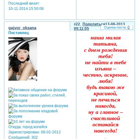
Последний визит:
10-11-2014 15:50:08
22
Поделиться
13-08-2013
0
gajvor_oksana
09:11:05
Постоялец
наша милая
татьяна,
с днем рождения
тебя!
не найти в тебе
изъяна –
честно, искренне,
любя!
будь такою же
красивой,
не печалься
никогда,
ну а главное –
счастливой
оставайся
Откуда:
город копейск
навсегда!
Зарегистрирован
: 08-02-2012
Сообщений:
302