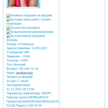
Откуда:
Н.Новгород
Зарегистрирован
: 13-08-2012
Сообщений:
885
Уважение:
+1638
Позитив:
+1595
Пол:
Женский
Возраст:
58
[1967-10-10]
Skype:
anytkanysha
Провел на форуме:
24 дня 17 часов
Последний визит:
21-12-2022 06:13:58
Параметры компьютера:
DNAPC
Рабочая группа:WORKGROUP
Процессор:Intel(R)Pentium(R)DualCPU
E2220 Память-2,00 ГБ 64-