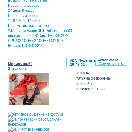
Возраст:
77
[1948-08-19]
Провел на форуме:
27 дней 9 часов
Последний визит:
11-07-2026 14:07:20
Параметры компьютера:
Wbn.7,Дом.Базов,SP1,Del,Inspiron5520,индекс
произв 5,9;Intel(R)Core(TM)-3612QM
CPU@2.10GHz 2,10GHz ОЗУ 8ГБ;
64-разр PSP5.0.3310
27
Поделиться
29-11-2014
0
Маринчик-62
16:48:01
Энтузиаст
fantik47
татьяна федоровна!
привет! вас
разблокировали?