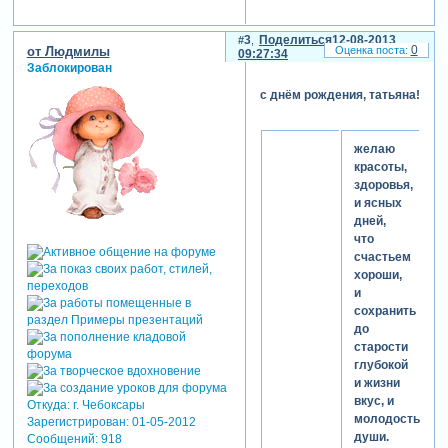
3
Поделиться
12-08-2013
0
от Людмилы
09:27:34
Заблокирован
с днём рождения, татьяна!
желаю
красоты,
здоровья,
и ясных
дней,
что
счастьем
хороши,
и
сохранить
до
старости
глубокой
и жизни
вкус, и
Откуда:
г. Чебоксары
молодость
Зарегистрирован
: 01-05-2012
души.
Сообщений:
918