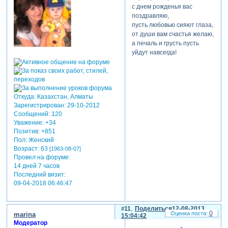
с днем рожденья вас
поздравляю,
пусть любовью сияют глаза,
от души вам счастья желаю,
а печаль и грусть пусть
уйдут навсегда!
Откуда:
Казахстан, Алматы
Зарегистрирован
: 29-10-2012
Сообщений:
120
Уважение:
+34
Позитив:
+851
Пол:
Женский
Возраст:
63
[1963-08-07]
Провел на форуме:
14 дней 7 часов
Последний визит:
09-04-2018 06:46:47
11
Поделиться
12-08-2013
0
marina
15:04:42
Модератор