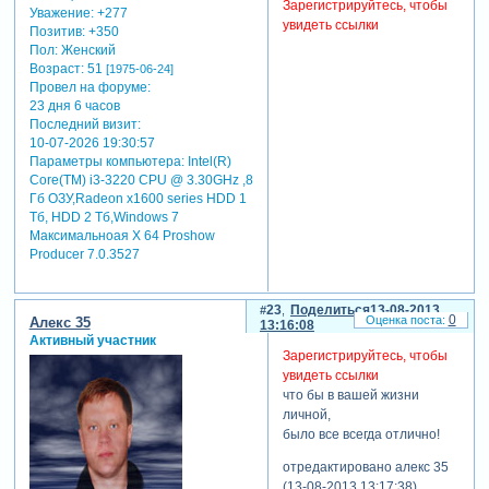
Зарегистрируйтесь, чтобы
Уважение:
+277
увидеть ссылки
Позитив:
+350
Пол:
Женский
Возраст:
51
[1975-06-24]
Провел на форуме:
23 дня 6 часов
Последний визит:
10-07-2026 19:30:57
Параметры компьютера:
Intel(R)
Core(TM) i3-3220 CPU @ 3.30GHz ,8
Гб ОЗУ,Radeon x1600 series HDD 1
Tб, HDD 2 Тб,Windows 7
Максимальноая X 64 Proshow
Producer 7.0.3527
23
Поделиться
13-08-2013
0
Алекс 35
13:16:08
Активный участник
Зарегистрируйтесь, чтобы
увидеть ссылки
что бы в вашей жизни
личной,
было все всегда отлично!
отредактировано алекс 35
(13-08-2013 13:17:38)