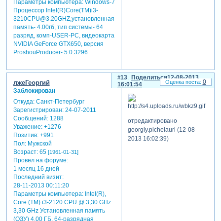
Параметры компьютера:
Windows-7
Процессор Intel(R)Core(TM)i3-
3210CPU@3.20GHZ,установленная
память- 4.00гб, тип системы- 64
разряд, комп-USER-PC, видеокарта
NVIDIA GeForce GTX650, версия
ProshouProducer- 5.0.3296
13
Поделиться
12-08-2013
0
лжеГеоргий
16:01:54
Заблокирован
Откуда:
Санкт-Петербург
Зарегистрирован
: 24-07-2011
Сообщений:
1288
отредактировано
Уважение:
+1276
georgiy.pichelauri (12-08-
Позитив:
+991
2013 16:02:39)
Пол:
Мужской
Возраст:
65
[1961-01-31]
Провел на форуме:
1 месяц 16 дней
Последний визит:
28-11-2013 00:11:20
Параметры компьютера:
Intel(R),
Core (TM) i3-2120 CPU @ 3,30 GHz
3,30 GHz Установленная память
(ОЗУ) 4,00 ГБ. 64-разрядная