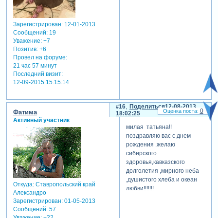
Зарегистрирован
: 12-01-2013
Сообщений:
19
Уважение:
+7
Позитив:
+6
Провел на форуме:
21 час 57 минут
Последний визит:
12-09-2015 15:15:14
16
Поделиться
12-08-2013
0
Фатима
18:02:25
Активный участник
милая татьяна!!
поздравляю вас с днем
рождения .желаю
сибирского
здоровья,кавказского
долголетия ,мирного неба
,душистого хлеба и океан
Откуда:
Ставропольский край
любви!!!!!!!
Александро
Зарегистрирован
: 01-05-2013
Сообщений:
57
Уважение:
+22