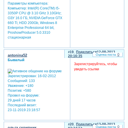
Параметры компьютера:
Компьютер: Intel(R) Core(TM) i5-
3350P CPU @ 3.10 GHz 3.10GHz;
ОЗУ 16.0 ГБ; NVIDIA GeForce GTX
660 Ti; HDD 200Gb, Windows 8
Enterprise Professional 64 bit,
ProshowProducer 5.0.3310
стационарная
19
Поделиться
12-08-2013
0
antonina52
20:16:35
Бывалый
Зарегистрируйтесь, чтобы
увидеть ссылки
Зарегистрирован
: 16-02-2012
Сообщений:
133
Уважение:
+180
Позитив:
+580
Провел на форуме:
29 дней 17 часов
Последний визит:
23-11-2019 23:18:57
20
Поделиться
13-08-2013
0
ольга скрипник