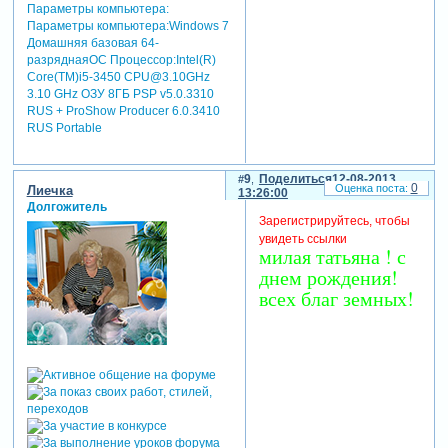
Параметры компьютера:
Параметры компьютера:Windows 7
Домашняя базовая 64-
разряднаяОС Процессор:Intel(R)
Core(TM)i5-3450 CPU@3.10GHz
3.10 GHz ОЗУ 8ГБ PSP v5.0.3310
RUS + ProShow Producer 6.0.3410
RUS Portable
9
Поделиться
12-08-2013
0
Лиечка
13:26:00
Долгожитель
Зарегистрируйтесь, чтобы
увидеть ссылки
милая татьяна ! с
днем рождения!
всех благ земных!