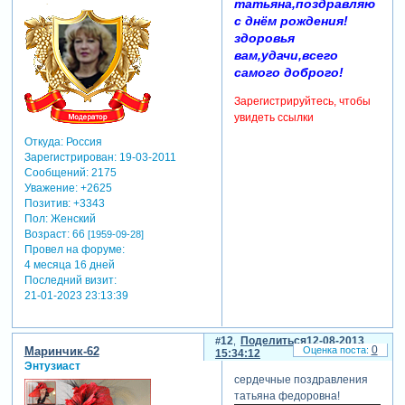
татьяна,поздравляю
с днём рождения!
здоровья
вам,удачи,всего
самого доброго!
Зарегистрируйтесь, чтобы
увидеть ссылки
Откуда:
Россия
Зарегистрирован
: 19-03-2011
Сообщений:
2175
Уважение:
+2625
Позитив:
+3343
Пол:
Женский
Возраст:
66
[1959-09-28]
Провел на форуме:
4 месяца 16 дней
Последний визит:
21-01-2023 23:13:39
12
Поделиться
12-08-2013
0
Маринчик-62
15:34:12
Энтузиаст
сердечные поздравления
татьяна федоровна!