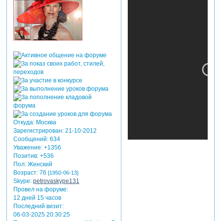
Откуда:
Москва
Зарегистрирован
: 21-10-2012
Сообщений:
634
Уважение:
+1356
Позитив:
+536
Пол:
Женский
Возраст:
76
[1950-06-13]
Skype:
petrovaskype131
Провел на форуме:
12 дней 15 часов
Последний визит:
06-03-2025 20:30:25