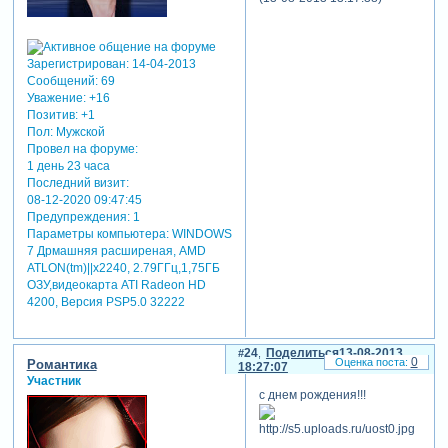
Зарегистрирован
: 14-04-2013
Сообщений:
69
Уважение:
+16
Позитив:
+1
Пол:
Мужской
Провел на форуме:
1 день 23 часа
Последний визит:
08-12-2020 09:47:45
Предупреждения:
1
Параметры компьютера:
WINDOWS
7 Дрмашняя расширеная, AMD
ATLON(tm)||x2240, 2.79ГГц,1,75ГБ
ОЗУ,видеокарта ATI Radeon HD
4200, Версия PSP5.0 32222
24
Поделиться
13-08-2013
0
Романтика
18:27:07
Участник
с днем рождения!!!