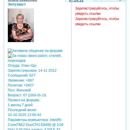
07:24:12
Энтузиаст
Зарегистрируйтесь, чтобы
увидеть ссылки
Зарегистрируйтесь, чтобы
увидеть ссылки
Откуда:
Улан-Удэ
Зарегистрирован
: 14-11-2012
Сообщений:
627
Уважение:
+867
Позитив:
+3407
Пол:
Женский
Возраст:
67
[1959-05-10]
Провел на форуме:
1 месяц 7 дней
Последний визит:
10-10-2025 12:00:42
Параметры компьютера:
Intel(R)
Core(TM)2 DuoCPU E8400 @ 3.00
GHz 3.00 GHz память 4.00ГБ 32