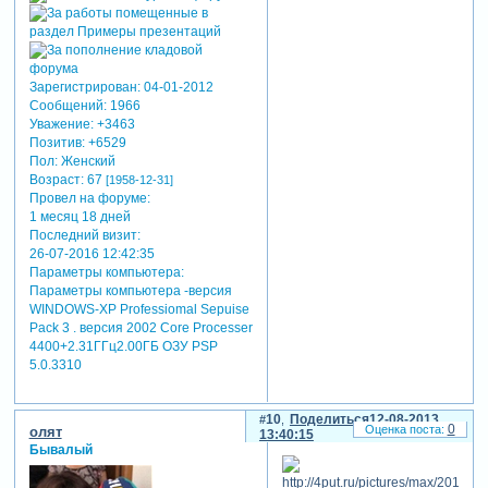
Зарегистрирован
: 04-01-2012
Сообщений:
1966
Уважение:
+3463
Позитив:
+6529
Пол:
Женский
Возраст:
67
[1958-12-31]
Провел на форуме:
1 месяц 18 дней
Последний визит:
26-07-2016 12:42:35
Параметры компьютера:
Параметры компьютера -версия
WINDOWS-XP Professiomal Sepuise
Pack 3 . версия 2002 Core Processer
4400+2.31ГГц2.00ГБ ОЗУ PSP
5.0.3310
10
Поделиться
12-08-2013
0
олят
13:40:15
Бывалый