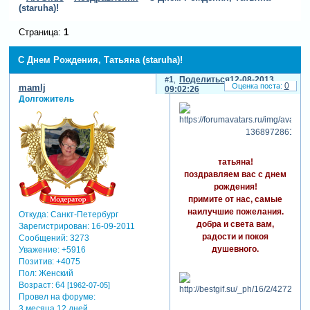
(staruha)!
Страница:
1
С Днем Рождения, Татьяна (staruha)!
1
Поделиться
12-08-2013
0
mamlj
09:02:26
Долгожитель
татьяна!
поздравляем вас с днем
рождения!
примите от нас, самые
наилучшие пожелания.
Откуда:
Санкт-Петербург
добра и света вам,
Зарегистрирован
: 16-09-2011
радости и покоя
Сообщений:
3273
душевного.
Уважение:
+5916
Позитив:
+4075
Пол:
Женский
Возраст:
64
[1962-07-05]
Провел на форуме:
3 месяца 12 дней