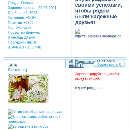
Откуда:
Россия
своими успехами,
никогда!
Зарегистрирован
: 29-07-2011
чтобы рядом
Сообщений:
2045
были надежные
отредактировано от
Уважение:
+3404
друзья!
людмилы (12-08-2013
Позитив:
+2899
09:29:08)
Пол:
Женский
Провел на форуме:
3 месяца 23 дня
Последний визит:
01-04-2017 15:17:48
5
Поделиться
12-08-2013
0
1Alla
09:40:10
Постоялец
Зарегистрируйтесь, чтобы
увидеть ссылки
с днем рождения