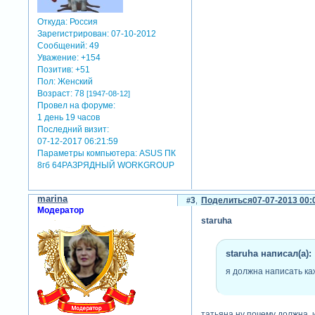
Откуда:
Россия
Зарегистрирован
: 07-10-2012
Сообщений:
49
Уважение:
+154
Позитив:
+51
Пол:
Женский
Возраст:
78
[1947-08-12]
Провел на форуме:
1 день 19 часов
Последний визит:
07-12-2017 06:21:59
Параметры компьютера:
ASUS ПК
8гб 64РАЗРЯДНЫЙ WORKGROUP
marina
3
Поделиться
07-07-2013 00:
Модератор
staruha
staruha написал(а):
я должна написать ка
татьяна,ну почему должна, 