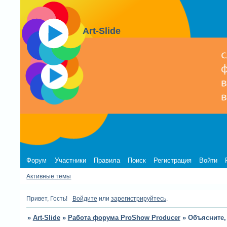
Art-Slide
Форум
Участники
Правила
Поиск
Регистрация
Войти
Активные темы
Привет, Гость!
Войдите
или
зарегистрируйтесь
.
»
Art-Slide
»
Работа форума ProShow Producer
»
Объясните,