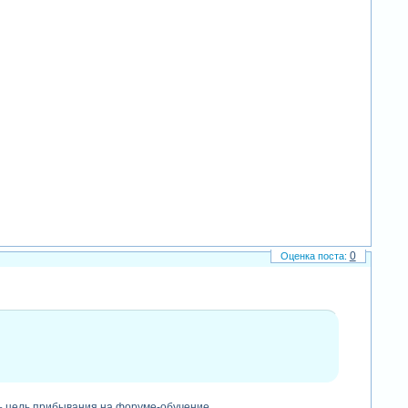
0
дь цель прибывания на форуме-обучение.