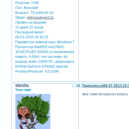
Позитив:
+536
Пол:
Женский
Возраст:
76
[1950-06-13]
Skype:
petrovaskype131
Провел на форуме:
12 дней 15 часов
Последний визит:
06-03-2025 20:30:25
Параметры компьютера:
Windows-7
Процессор Intel(R)Core(TM)i3-
3210CPU@3.20GHZ,установленная
память- 4.00гб, тип системы- 64
разряд, комп-USER-PC, видеокарта
NVIDIA GeForce GTX650, версия
ProshouProducer- 5.0.3296
staruha
2
Поделиться
06-07-2013 23:
Участник
мне тоже интересно узнать