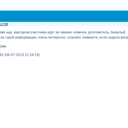
51:59
е над аватаром участника идут их звания: новичок, долгожитель, бывалый ... 
ла такой информации, очень интересно. спасибо. извините, если задала вопр
рума
2 (06-07-2013 21:54:19)