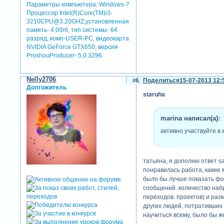
Параметры компьютера:
Windows-7
Процессор Intel(R)Core(TM)i3-
3210CPU@3.20GHZ,установленная
память- 4.00гб, тип системы- 64
разряд, комп-USER-PC, видеокарта
NVIDIA GeForce GTX650, версия
ProshouProducer- 5.0.3296
Nelly2706
6
Поделиться
15-07-2013 12:
Долгожитель
staruha
marina написал(а):
активно участвуйте в
татьяна, я дополню ответ s
понравилась работа, какие 
было бы лучше показать фот
сообщений. количество наб
переходов. проектов) и раз
других людей, потративших 
научиться всему, было бы ж