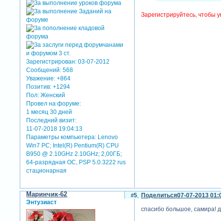
Зарегистрируйтесь, чтобы у
Зарегистрирован
: 03-07-2012
Сообщений:
568
Уважение:
+864
Позитив:
+1294
Пол:
Женский
Провел на форуме:
1 месяц 30 дней
Последний визит:
11-07-2018 19:04:13
Параметры компьютера:
Lenovo
Win7 PC; Intel(R) Pentium(R) CPU
B950 @ 2.10GHz 2.10GHz; 2,00ГБ;
64-разрядная ОС, PSP 5.0.3222 rus
стационарная
Маринчик-62
5
Поделиться
07-07-2013 01:
Энтузиаст
спасибо большое, самира! д