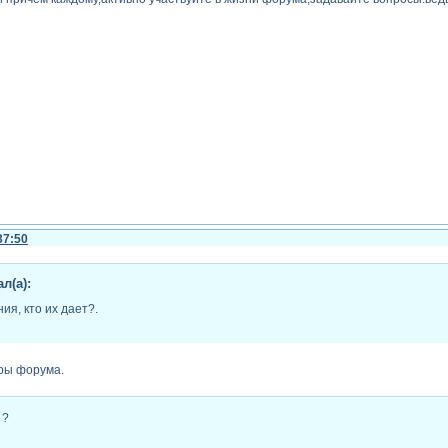
37:50
л(а):
ия, кто их дает?.
ры форума.
 ?