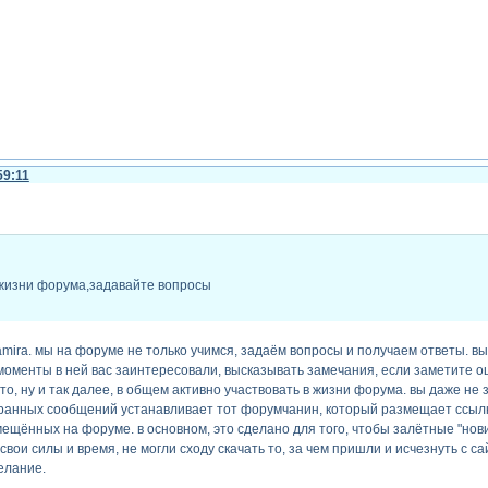
59:11
 жизни форума,задавайте вопросы
amira. мы на форуме не только учимся, задаём вопросы и получаем ответы. вы
моменты в ней вас заинтересовали, высказывать замечания, если заметите о
о, ну и так далее, в общем активно участвовать в жизни форума. вы даже не 
ранных сообщений устанавливает тот форумчанин, который размещает ссылку
мещённых на форуме. в основном, это сделано для того, чтобы залётные "нов
свои силы и время, не могли сходу скачать то, за чем пришли и исчезнуть с с
елание.