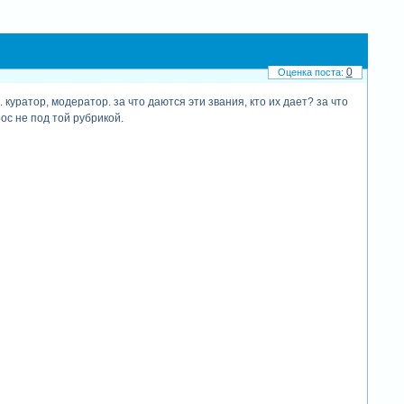
0
куратор, модератор. за что даются эти звания, кто их дает? за что
ос не под той рубрикой.