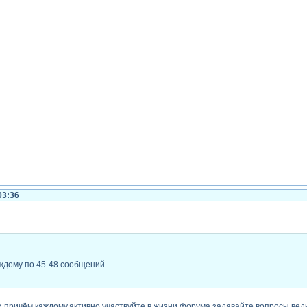
03:36
ждому по 45-48 сообщений
и причём каждому,активно участвуйте в жизни форума,задавайте вопросы.ве