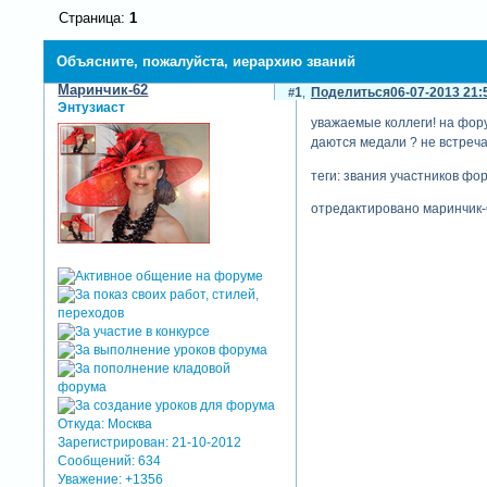
Страница:
1
Объясните, пожалуйста, иерархию званий
Маринчик-62
1
Поделиться
06-07-2013 21:
Энтузиаст
уважаемые коллеги! на форум
даются медали ? не встреча
теги: звания участников фо
отредактировано маринчик-6
Откуда:
Москва
Зарегистрирован
: 21-10-2012
Сообщений:
634
Уважение:
+1356