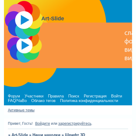
Art-Slide
Форум
Участники
Правила
Поиск
Регистрация
Войти
FAQ/ЧаВо
Облако тегов
Политика конфиденциальности
Активные темы
Привет, Гость!
Войдите
или
зарегистрируйтесь
.
»
Art-Slide
»
Наши находки
»
Шрифт 3D