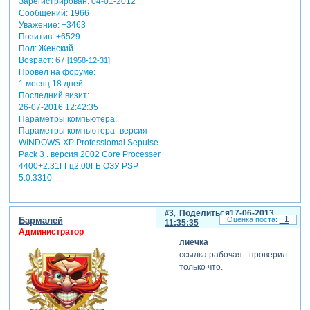
Зарегистрирован
: 04-01-2012
Сообщений:
1966
Уважение:
+3463
Позитив:
+6529
Пол:
Женский
Возраст:
67
[1958-12-31]
Провел на форуме:
1 месяц 18 дней
Последний визит:
26-07-2016 12:42:35
Параметры компьютера:
Параметры компьютера -версия
WINDOWS-XP Professiomal Sepuise
Pack 3 . версия 2002 Core Processer
4400+2.31ГГц2.00ГБ ОЗУ PSP
5.0.3310
3
Поделиться
17-06-2013
+1
Бармалей
11:35:35
Администратор
лиечка
ссылка рабочая - проверил
только что.