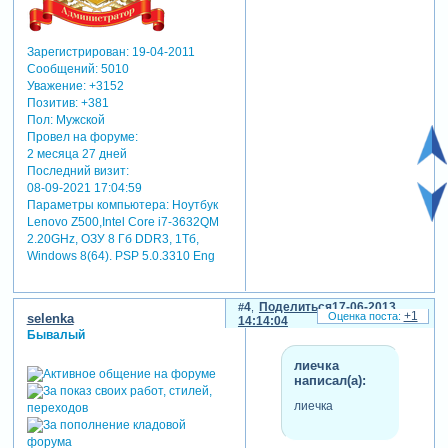
Зарегистрирован
: 19-04-2011
Сообщений:
5010
Уважение:
+3152
Позитив:
+381
Пол:
Мужской
Провел на форуме:
2 месяца 27 дней
Последний визит:
08-09-2021 17:04:59
Параметры компьютера:
Ноутбук
Lenovo Z500,Intel Core i7-3632QM
2.20GHz, ОЗУ 8 Гб DDR3, 1Тб,
Windows 8(64). PSP 5.0.3310 Eng
4
Поделиться
17-06-2013
+1
selenka
14:14:04
Бывалый
лиечка
написал(а):
лиечка