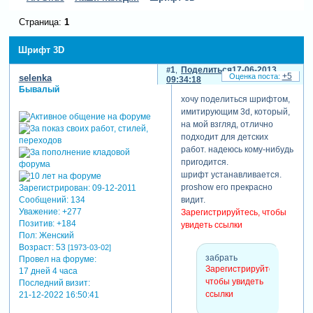
Страница:
1
Шрифт 3D
1
Поделиться
17-06-2013
+5
selenka
09:34:18
Бывалый
хочу поделиться шрифтом,
имитирующим 3d, который,
на мой взгляд, отлично
подходит для детских
работ. надеюсь кому-нибудь
пригодится.
шрифт устанавливается.
proshow его прекрасно
Зарегистрирован
: 09-12-2011
Сообщений:
134
видит.
Уважение:
+277
Зарегистрируйтесь, чтобы
Позитив:
+184
увидеть ссылки
Пол:
Женский
Возраст:
53
[1973-03-02]
забрать
Провел на форуме:
Зарегистрируйтесь,
17 дней 4 часа
чтобы увидеть
Последний визит:
ссылки
21-12-2022 16:50:41