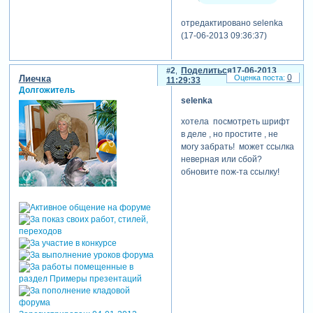
отредактировано selenka
(17-06-2013 09:36:37)
2
Поделиться
17-06-2013
0
Лиечка
11:29:33
Долгожитель
selenka
хотела посмотреть шрифт
в деле , но простите , не
могу забрать! может ссылка
неверная или сбой?
обновите пож-та ссылку!