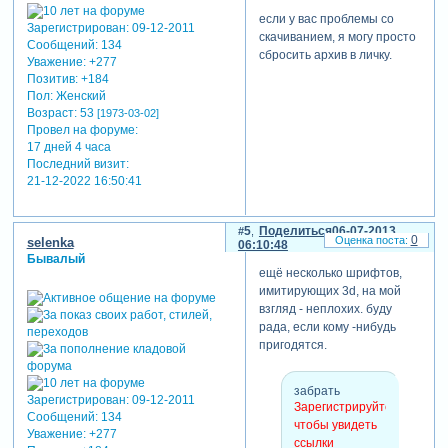
если у вас проблемы со
Зарегистрирован
: 09-12-2011
скачиванием, я могу просто
Сообщений:
134
сбросить архив в личку.
Уважение:
+277
Позитив:
+184
Пол:
Женский
Возраст:
53
[1973-03-02]
Провел на форуме:
17 дней 4 часа
Последний визит:
21-12-2022 16:50:41
5
Поделиться
06-07-2013
0
selenka
06:10:48
Бывалый
ещё несколько шрифтов,
имитирующих 3d, на мой
взгляд - неплохих. буду
рада, если кому -нибудь
пригодятся.
забрать
Зарегистрирован
: 09-12-2011
Зарегистрируйтесь,
Сообщений:
134
чтобы увидеть
Уважение:
+277
ссылки