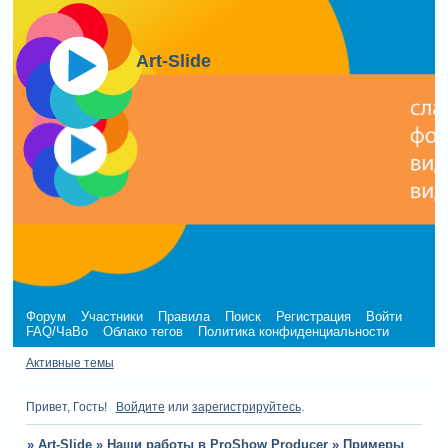
Art-Slide
Форум
Участники
Правила
Поиск
Регистрация
Войти
FAQ/ЧаВо
Облако тегов
Политика конфиденциальности
Активные темы
Привет, Гость!
Войдите
или
зарегистрируйтесь
.
»
Art-Slide
»
Наши работы в ProShow Producer
»
Примеры