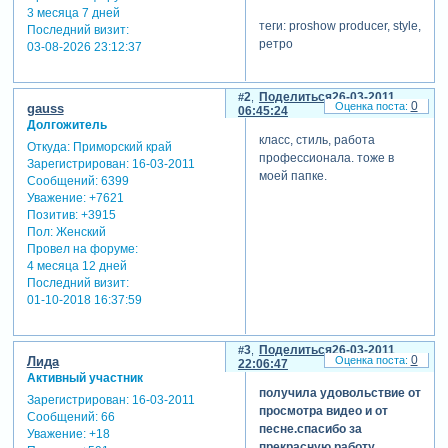
3 месяца 7 дней
теги: proshow producer, style,
Последний визит:
ретро
03-08-2026 23:12:37
2
Поделиться
26-03-2011
0
gauss
06:45:24
Долгожитель
класс, стиль, работа
Откуда:
Приморский край
профессионала. тоже в
Зарегистрирован
: 16-03-2011
моей папке.
Сообщений:
6399
Уважение:
+7621
Позитив:
+3915
Пол:
Женский
Провел на форуме:
4 месяца 12 дней
Последний визит:
01-10-2018 16:37:59
3
Поделиться
26-03-2011
0
Лида
22:06:47
Активный участник
получила удовольствие от
Зарегистрирован
: 16-03-2011
просмотра видео и от
Сообщений:
66
песне.спасибо за
Уважение:
+18
прекрасную работу.