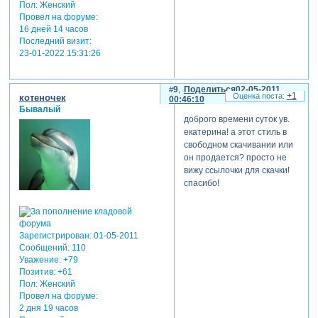
Пол:
Женский
Провел на форуме:
16 дней 14 часов
Последний визит:
23-01-2022 15:31:26
9
Поделиться
02-05-2011
+1
котеночек
00:46:10
Бывалый
доброго времени суток ув.
екатерина! а этот стиль в
свободном скачивании или
он продается? просто не
вижу ссылочки для скачки!
спасибо!
Зарегистрирован
: 01-05-2011
Сообщений:
110
Уважение:
+79
Позитив:
+61
Пол:
Женский
Провел на форуме:
2 дня 19 часов