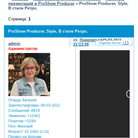
презентаций в ProShow Producer
»
ProShow Producer, Style.
В стиле Ретро.
Страница:
1
ProShow Producer, Style. В стиле Ретро.
1
Поделиться
25-03-2011
+13
admin
21:13:39
Администратор
Откуда:
Бельгия.
Зарегистрирован
: 08-03-2011
Сообщений:
8919
Уважение:
+12461
Позитив:
+3284
Пол:
Женский
Возраст:
62
[1963-11-15]
Провел на форуме: