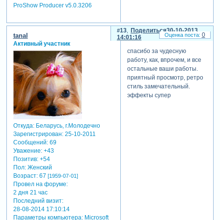
ProShow Producer v5.0.3206
13
Поделиться
30-10-2013
0
tanal
14:01:16
Активный участник
спасибо за чудесную
работу, как, впрочем, и все
остальные ваши работы.
приятный просмотр, ретро
стиль замечательный.
эффекты супер
Откуда:
Беларусь, г.Молодечно
Зарегистрирован
: 25-10-2011
Сообщений:
69
Уважение:
+43
Позитив:
+54
Пол:
Женский
Возраст:
67
[1959-07-01]
Провел на форуме:
2 дня 21 час
Последний визит:
28-08-2014 17:10:14
Параметры компьютера:
Microsoft