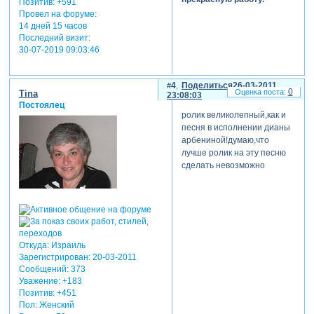
Позитив:
+591
Провел на форуме:
14 дней 15 часов
Последний визит:
30-07-2019 09:03:46
4
Поделиться
26-03-2011
0
Tina
23:08:03
Постоялец
ролик великолепный,как и
песня в исполнении дианы
арбениной!думаю,что
лучше ролик на эту песню
сделать невозможно
Откуда:
Израиль
Зарегистрирован
: 20-03-2011
Сообщений:
373
Уважение:
+183
Позитив:
+451
Пол:
Женский