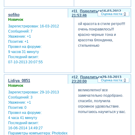
11
Поделиться
16-03-2012
0
sofiko
21:53:46
Новичок
ой красота в стиле ретро!!!!
Зарегистрирован
: 16-03-2012
очень понравилось!!!
Сообщений:
7
красно-черные тона и
Уважение:
+1
красотка блондинка,
Позитив:
+1
стильненько
Провел на форуме:
9 часов 31 минуту
Последний визит:
07-10-2013 20:07:55
12
Поделиться
29-10-2013
0
Lidiya_0851
23:20:00
Новичок
великолепно! все
Зарегистрирован
: 29-10-2013
замечательно подобрано.
Сообщений:
3
спасибо, получила
Уважение:
+1
огромное удовольствие.
Позитив:
0
попытаюсь научиться у вас.
Провел на форуме:
4 часа 41 минуту
Последний визит:
16-06-2014 14:49:27
Параметры компьютера:
Photodex