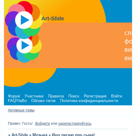
Art-Slide
Форум
Участники
Правила
Поиск
Регистрация
Войти
FAQ/ЧаВо
Облако тегов
Политика конфиденциальности
Активные темы
Привет, Гость!
Войдите
или
зарегистрируйтесь
.
»
Art-Slide
»
Музыка
»
Ищу песню про сына!