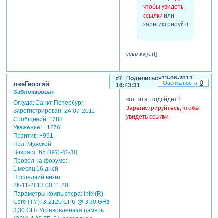
чтобы увидеть
ссылки
или
зарегистрируйтесь
.
ссылка[/url]
7
Поделиться
23-06-2013
0
лжеГеоргий
16:43:31
Заблокирован
вот эта подойдет?
Откуда:
Санкт-Петербург
Зарегистрируйтесь, чтобы
Зарегистрирован
: 24-07-2011
увидеть ссылки
Сообщений:
1288
Уважение:
+1276
Позитив:
+991
Пол:
Мужской
Возраст:
65
[1961-01-31]
Провел на форуме:
1 месяц 16 дней
Последний визит:
28-11-2013 00:11:20
Параметры компьютера:
Intel(R),
Core (TM) i3-2120 CPU @ 3,30 GHz
3,30 GHz Установленная память