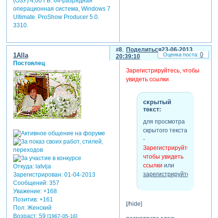
(ОЗУ) 4,00 ГБ. 64-разрядная
операционная система, Windows 7
Ultimate. ProShow Producer 5.0.
3310.
8
Поделиться
23-06-2013
0
1Alla
20:39:10
Постоялец
Зарегистрируйтесь, чтобы
увидеть ссылки
скрытый
текст:
для просмотра
скрытого текста
-
Зарегистрируйтесь,
чтобы увидеть
ссылки
или
Откуда:
latvija
зарегистрируйтесь
.
Зарегистрирован
: 01-04-2013
Сообщений:
357
Уважение:
+168
Позитив:
+161
[/hide]
Пол:
Женский
Возраст:
59
[1967-05-16]