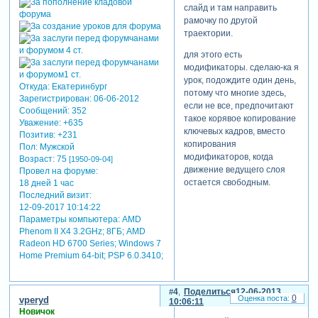
слайд и там направить
рамочку по другой
траектории.
для этого есть
модификаторы. сделаю-ка я
урок, подождите один день,
Откуда:
Екатеринбург
потому что многие здесь,
Зарегистрирован
: 06-06-2012
если не все, предпочитают
Сообщений:
352
такое корявое копирование
Уважение:
+635
ключевых кадров, вместо
Позитив:
+231
копирования
Пол:
Мужской
модификаторов, когда
Возраст:
75
[1950-09-04]
движение ведущего слоя
Провел на форуме:
остается свободным.
18 дней 1 час
Последний визит:
12-09-2017 10:14:22
Параметры компьютера:
AMD
Phenom II X4 3.2GHz; 8ГБ; AMD
Radeon HD 6700 Series; Windows 7
Home Premium 64-bit; PSP 6.0.3410;
4
Поделиться
12-06-2013
0
vperyd
10:06:11
Новичок