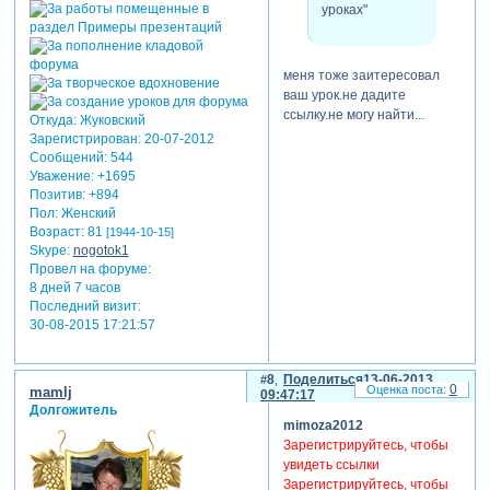
уроках"
меня тоже заитересовал
ваш урок.не дадите
ссылку.не могу найти...
Откуда:
Жуковский
Зарегистрирован
: 20-07-2012
Сообщений:
544
Уважение:
+1695
Позитив:
+894
Пол:
Женский
Возраст:
81
[1944-10-15]
Skype:
nogotok1
Провел на форуме:
8 дней 7 часов
Последний визит:
30-08-2015 17:21:57
8
Поделиться
13-06-2013
0
mamlj
09:47:17
Долгожитель
mimoza2012
Зарегистрируйтесь, чтобы
увидеть ссылки
Зарегистрируйтесь, чтобы