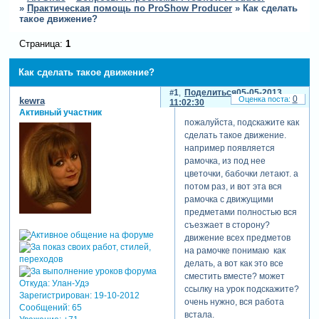
»
Практическая помощь по ProShow Producer
»
Как сделать
такое движение?
Страница:
1
Как сделать такое движение?
1
Поделиться
05-05-2013
0
kewra
11:02:30
Активный участник
пожалуйста, подскажите как
сделать такое движение.
например появляется
рамочка, из под нее
цветочки, бабочки летают. а
потом раз, и вот эта вся
рамочка с движущими
предметами полностью вся
съезжает в сторону?
движение всех предметов
на рамочке понимаю как
делать, а вот как это все
сместить вместе? может
Откуда:
Улан-Удэ
ссылку на урок подскажите?
Зарегистрирован
: 19-10-2012
очень нужно, вся работа
Сообщений:
65
встала.