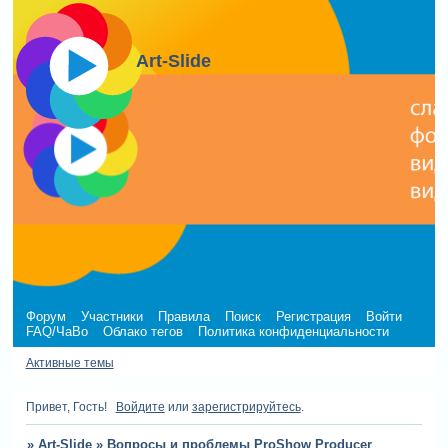
Art-Slide
Форум
Участники
Правила
Поиск
Регистрация
Войти
FAQ/ЧаВо
Облако тегов
Политика конфиденциальности
Активные темы
Привет, Гость!
Войдите
или
зарегистрируйтесь
.
»
Art-Slide
»
Вопросы и проблемы ProShow Producer