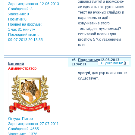
здравствуйте! а возможно-
Зарегистрирован
: 12-06-2013
ли сделать так: рука пишет
Сообщений:
3
текст на нужных слайдах и
Уважение:
0
параллельно идёт
Позитив:
0
озвучивание этого
Провел на форуме:
текста(для глухонемых)?
1 час 31 минуту
есть такой плагин для
Последний визит:
proshow 5 ?.с уважением
09-07-2013 20:13:35
олег
5
Поделиться
12-06-2013
0
Евгений
11:44:31
Администратор
vperyd
, для psp плагинов не
существует.
Откуда:
Питер
Зарегистрирован
: 27-07-2011
Сообщений:
4665
Уважение:
+1376