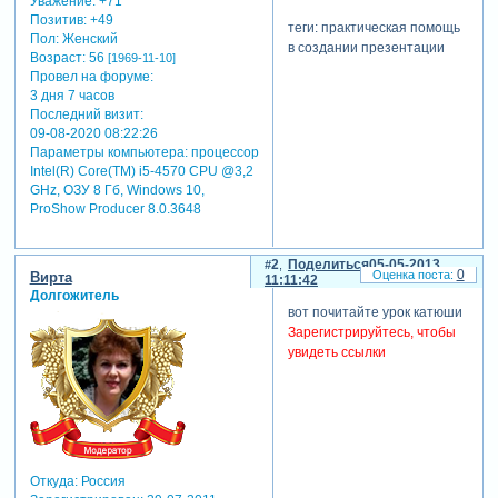
Уважение:
+71
Позитив:
+49
теги: практическая помощь
Пол:
Женский
в создании презентации
Возраст:
56
[1969-11-10]
Провел на форуме:
3 дня 7 часов
Последний визит:
09-08-2020 08:22:26
Параметры компьютера:
процессор
Intel(R) Core(TM) i5-4570 CPU @3,2
GHz, ОЗУ 8 Гб, Windows 10,
ProShow Producer 8.0.3648
2
Поделиться
05-05-2013
0
Вирта
11:11:42
Долгожитель
вот почитайте урок катюши
Зарегистрируйтесь, чтобы
увидеть ссылки
Откуда:
Россия