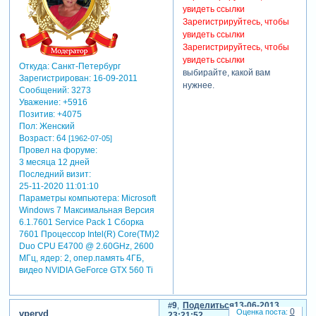
увидеть ссылки
Зарегистрируйтесь, чтобы
увидеть ссылки
Зарегистрируйтесь, чтобы
увидеть ссылки
Откуда:
Санкт-Петербург
выбирайте, какой вам
Зарегистрирован
: 16-09-2011
нужнее.
Сообщений:
3273
Уважение:
+5916
Позитив:
+4075
Пол:
Женский
Возраст:
64
[1962-07-05]
Провел на форуме:
3 месяца 12 дней
Последний визит:
25-11-2020 11:01:10
Параметры компьютера:
Microsoft
Windows 7 Максимальная Версия
6.1.7601 Service Pack 1 Сборка
7601 Процессор Intel(R) Core(TM)2
Duo CPU E4700 @ 2.60GHz, 2600
МГц, ядер: 2, опер.память 4ГБ,
видео NVIDIA GeForce GTX 560 Ti
9
Поделиться
13-06-2013
0
vperyd
23:21:52