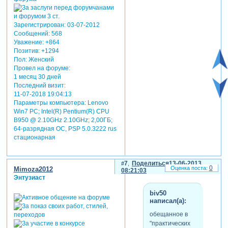
Зарегистрирован
: 03-07-2012
Сообщений:
568
Уважение:
+864
Позитив:
+1294
Пол:
Женский
Провел на форуме:
1 месяц 30 дней
Последний визит:
11-07-2018 19:04:13
Параметры компьютера:
Lenovo
Win7 PC; Intel(R) Pentium(R) CPU
B950 @ 2.10GHz 2.10GHz; 2,00ГБ;
64-разрядная ОС, PSP 5.0.3222 rus
стационарная
7
Поделиться
13-06-2013
0
Mimoza2012
08:21:03
Энтузиаст
biv50
написал(а):
обещанное в
"практических