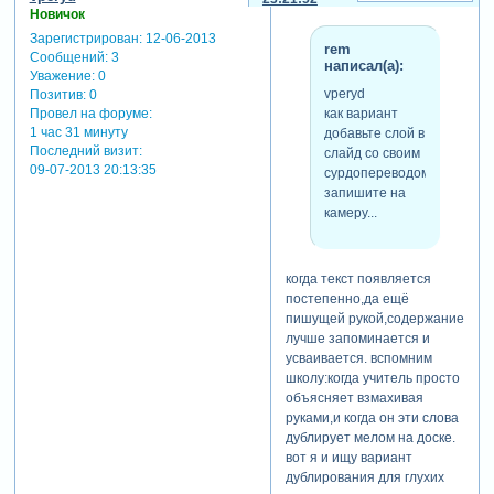
Новичок
Зарегистрирован
: 12-06-2013
rem
Сообщений:
3
написал(а):
Уважение:
0
vperyd
Позитив:
0
как вариант
Провел на форуме:
1 час 31 минуту
добавьте слой в
Последний визит:
слайд со своим
09-07-2013 20:13:35
сурдопереводом,
запишите на
камеру...
когда текст появляется
постепенно,да ещё
пишущей рукой,содержание
лучше запоминается и
усваивается. вспомним
школу:когда учитель просто
объясняет взмахивая
руками,и когда он эти слова
дублирует мелом на доске.
вот я и ищу вариант
дублирования для глухих