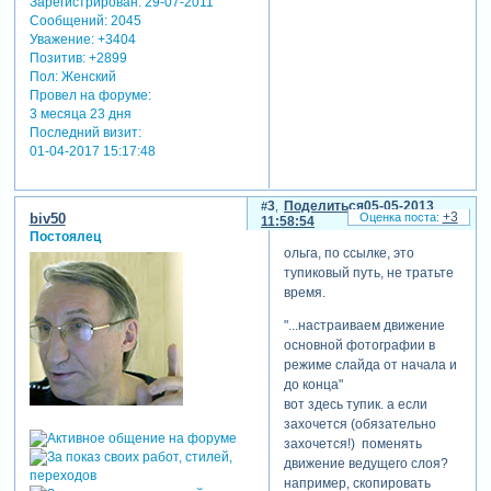
Зарегистрирован
: 29-07-2011
Сообщений:
2045
Уважение:
+3404
Позитив:
+2899
Пол:
Женский
Провел на форуме:
3 месяца 23 дня
Последний визит:
01-04-2017 15:17:48
3
Поделиться
05-05-2013
+3
biv50
11:58:54
Постоялец
ольга, по ссылке, это
тупиковый путь, не тратьте
время.
"...настраиваем движение
основной фотографии в
режиме слайда от начала и
до конца"
вот здесь тупик. а если
захочется (обязательно
захочется!) поменять
движение ведущего слоя?
например, скопировать