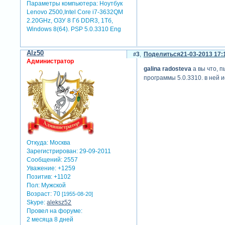
Параметры компьютера:
Ноутбук
Lenovo Z500,Intel Core i7-3632QM
2.20GHz, ОЗУ 8 Гб DDR3, 1Тб,
Windows 8(64). PSP 5.0.3310 Eng
Alz50
3
Поделиться
21-03-2013 17:
Администратор
galina radosteva
а вы что, 
программы 5.0.3310. в ней 
Откуда:
Москва
Зарегистрирован
: 29-09-2011
Сообщений:
2557
Уважение:
+1259
Позитив:
+1102
Пол:
Мужской
Возраст:
70
[1955-08-20]
Skype:
aleksz52
Провел на форуме:
2 месяца 8 дней