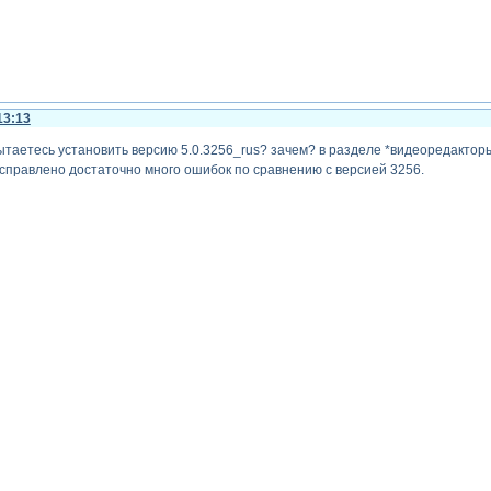
13:13
пытаетесь установить версию 5.0.3256_rus? зачем? в разделе *видеоредакто
исправлено достаточно много ошибок по сравнению с версией 3256.