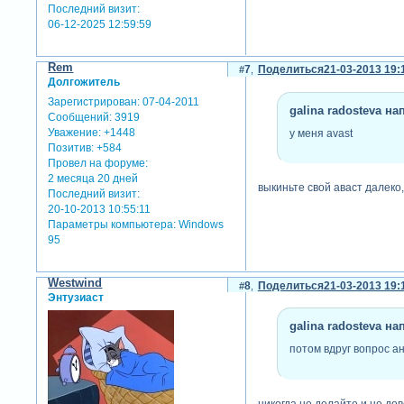
Последний визит:
06-12-2025 12:59:59
Rem
7
Поделиться
21-03-2013 19:
Долгожитель
Зарегистрирован
: 07-04-2011
galina radosteva нап
Сообщений:
3919
Уважение:
+1448
у меня avast
Позитив:
+584
Провел на форуме:
2 месяца 20 дней
выкиньте свой аваст далеко,
Последний визит:
20-10-2013 10:55:11
Параметры компьютера:
Windows
95
Westwind
8
Поделиться
21-03-2013 19:
Энтузиаст
galina radosteva нап
потом вдруг вопрос а
никогда не делайте и не до