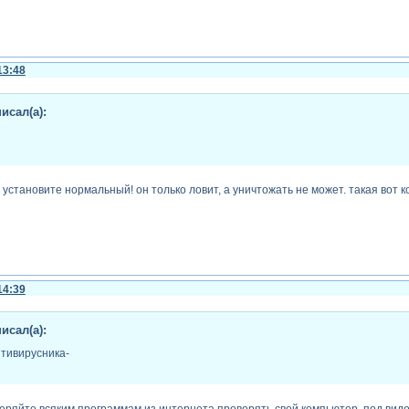
13:48
исал(а):
 установите нормальный! он только ловит, а уничтожать не может. такая вот к
14:39
исал(а):
нтивирусника-
веряйте всяким программам из интернета проверять свой компьютер, под видо