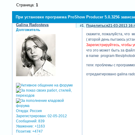
Страница:
1
При установке программа ProShow Producer 5.0.3256 зависа
Galina Radosteva
1
Поделиться
21-03-2013 16:
Долгожитель
скажите, пожалуйста, что м
( второй день пытаюсь устан
Зарегистрируйтесь, чтобы у
что это может быть за файл?
в папке program files/photod
теги: проблемы с программ
отредактировано galina rado
Откуда:
Россия
Зарегистрирован
: 02-05-2012
Сообщений:
839
Уважение:
+1163
Позитив:
+4747