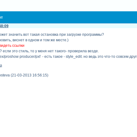
ет
48:09
ожет значить вот такая остановка при загрузке программы?
овить, виснет в одном и том же месте.)
видеть ссылки
 если это стиль, то у меня нет такого- проверила везде.
ex/proshow producer/pxf - есть такое - style_edit. но ведь это что-то совсем дру
ой
steva (21-03-2013 16:56:15)