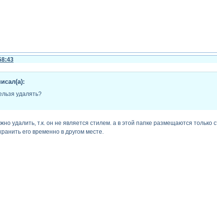
58:43
исал(а):
нельзя удалять?
нужно удалить, т.к. он не является стилем. а в этой папке размещаются только с
хранить его временно в другом месте.