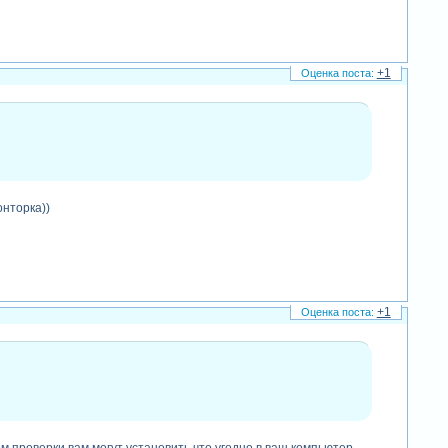
+1
онторка))
+1
м проверки вам могут установить что угодно в ваш компьютер.