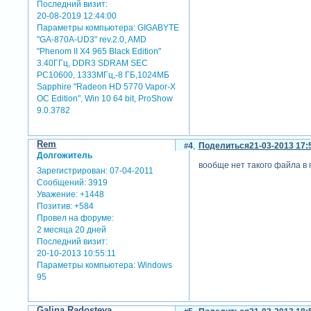
Последний визит:
20-08-2019 12:44:00
Параметры компьютера:
GIGABYTE
"GA-870A-UD3" rev.2.0, AMD
"Phenom II X4 965 Black Edition"
3.40ГГц, DDR3 SDRAM SEC
PC10600, 1333МГц,-8 ГБ,1024МБ
Sapphire "Radeon HD 5770 Vapor-X
OC Edition", Win 10 64 bit, ProShow
9.0.3782
Rem
4
Поделиться
21-03-2013 17:
Долгожитель
вообще нет такого файла в
Зарегистрирован
: 07-04-2011
Сообщений:
3919
Уважение:
+1448
Позитив:
+584
Провел на форуме:
2 месяца 20 дней
Последний визит:
20-10-2013 10:55:11
Параметры компьютера:
Windows
95
Galina Radosteva