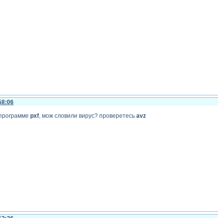
58:06
 программе
pxf
, мож словили вирус? проверетесь
avz