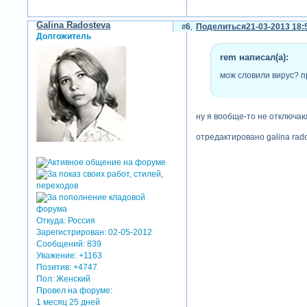
Galina Radosteva
6
Поделиться
21-03-2013 18:
Долгожитель
rem написал(а):
мож словили вирус? п
ну я вообще-то не отключаю 
отредактировано galina rado
Откуда:
Россия
Зарегистрирован
: 02-05-2012
Сообщений:
839
Уважение:
+1163
Позитив:
+4747
Пол:
Женский
Провел на форуме:
1 месяц 25 дней