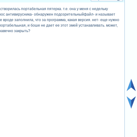
астворилась портабельная пятерка. т.е. она у меня с недельку
вопрос антивирусника- обнаружен подозрительныйфайл- и называет
се вроде заполнила, что за программа, какая версия. нет- еще нужно
портабелььная, и боше не дает ее этот змей устанавливать. может,
 навечно закрыть?