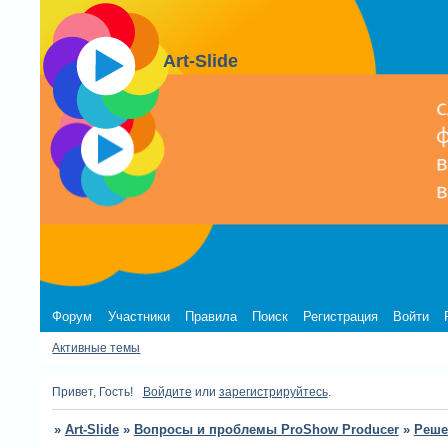
Art-Slide
Форум
Участники
Правила
Поиск
Регистрация
Войти
Активные темы
Привет, Гость!
Войдите
или
зарегистрируйтесь
.
»
Art-Slide
»
Вопросы и проблемы ProShow Producer
»
Реше