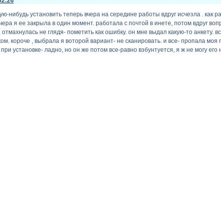
52:26
кую-нибудь установить теперь вчера на середине работы вдруг исчезла . как р
чера я ее закрыла в один момент. работала с почтой в инете, потом вдруг 
 отмахнулась не глядя- пометить как ошибку. он мне выдал какую-то анкету. в
м. короче , выбрала я воторой вариант- не сканировать. и все- пропала моя 
при установке- ладно, но он же потом все-равно взбунтуется, я ж не могу его