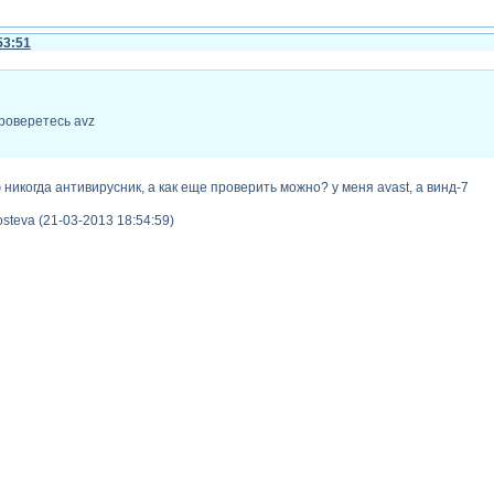
53:51
роверетесь avz
никогда антивирусник, а как еще проверить можно? у меня avast, а винд-7
steva (21-03-2013 18:54:59)