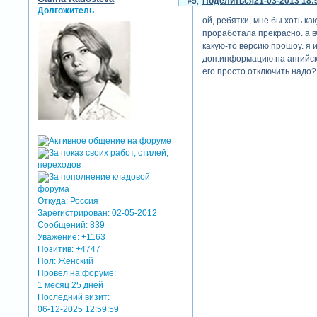
5
Поделиться
21-03-2013 18:
Долгожитель
ой, ребятки, мне бы хоть ка
проработала прекрасно. а в
какую-то версию прошоу. я и
доп.информацию на ангийско
его просто отключить надо? 
Откуда:
Россия
Зарегистрирован
: 02-05-2012
Сообщений:
839
Уважение:
+1163
Позитив:
+4747
Пол:
Женский
Провел на форуме:
1 месяц 25 дней
Последний визит:
06-12-2025 12:59:59