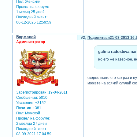
Пол:
Женский
Провел на форуме:
1 месяц 25 дней
Последний визит:
06-12-2025 12:59:59
Бармалей
2
Поделиться
21-03-2013 16:
Администратор
galina radosteva нап
но его же наверное. 
скорее всего его как раз и 
можете на всякий случай со
Зарегистрирован
: 19-04-2011
Сообщений:
5010
Уважение:
+3152
Позитив:
+381
Пол:
Мужской
Провел на форуме:
2 месяца 27 дней
Последний визит:
08-09-2021 17:04:59