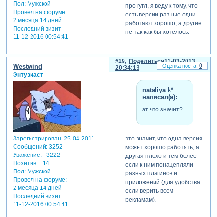
Пол:
Мужской
про гугл, я веду к тому, что
Провел на форуме:
есть версии разные одни
2 месяца 14 дней
работают хорошо, а другие
Последний визит:
не так как бы хотелось.
11-12-2016 00:54:41
19
Поделиться
13-03-2013
0
Westwind
20:34:13
Энтузиаст
nataliya k*
написал(а):
эт что значит?
Зарегистрирован
: 25-04-2011
это значит, что одна версия
Сообщений:
3252
может хорошо работать, а
Уважение:
+3222
другая плохо и тем более
Позитив:
+14
если к ним понацепляли
Пол:
Мужской
разных плагинов и
Провел на форуме:
приложений (для удобства,
2 месяца 14 дней
если верить всем
Последний визит:
рекламам).
11-12-2016 00:54:41