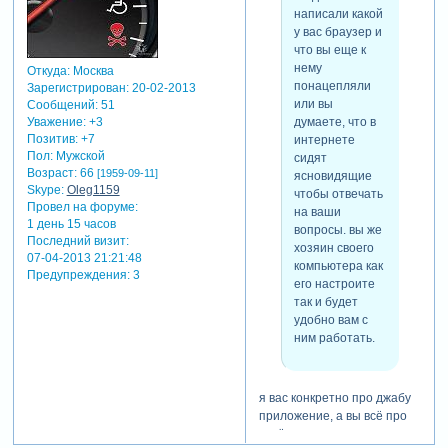
написали какой
у вас браузер и
что вы еще к
нему
Откуда:
Москва
понацепляли
Зарегистрирован
: 20-02-2013
или вы
Сообщений:
51
думаете, что в
Уважение:
+3
Позитив:
+7
интернете
Пол:
Мужской
сидят
Возраст:
66
[1959-09-11]
ясновидящие
Skype:
Oleg1159
чтобы отвечать
Провел на форуме:
на ваши
1 день 15 часов
вопросы. вы же
Последний визит:
хозяин своего
07-04-2013 21:21:48
компьютера как
Предупреждения:
3
его настроите
так и будет
удобно вам с
ним работать.
я вас конкретно про джабу
приложение, а вы всё про
своё. гугл хром у меня и xp.