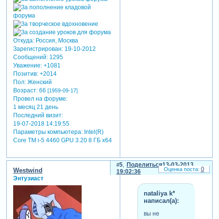
Откуда:
Россия, Москва
Зарегистрирован
: 19-10-2012
Сообщений:
1295
Уважение:
+1081
Позитив:
+2014
Пол:
Женский
Возраст:
66
[1959-09-17]
Провел на форуме:
1 месяц 21 день
Последний визит:
19-07-2018 14:19:55
Параметры компьютера:
Intel(R)
Core TM i-5 4460 GPU 3.20 8 ГБ х64
5
Поделиться
13-03-2013
0
Westwind
19:02:36
Энтузиаст
nataliya k*
написал(а):
вы не