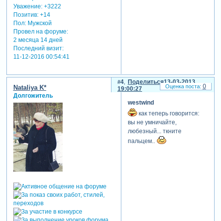
Уважение:
+3222
Позитив:
+14
Пол:
Мужской
Провел на форуме:
2 месяца 14 дней
Последний визит:
11-12-2016 00:54:41
4
Поделиться
13-03-2013
0
Nataliya K*
19:00:27
Долгожитель
westwind
как теперь говорится:
вы не умничайте,
любезный... ткните
пальцем..