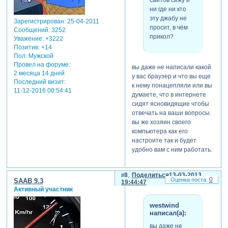
ни где ни кто
эту джабу не
Зарегистрирован
: 25-04-2011
просит, в чём
Сообщений:
3252
прикол?
Уважение:
+3222
Позитив:
+14
Пол:
Мужской
Провел на форуме:
вы даже не написали какой
2 месяца 14 дней
у вас браузер и что вы еще
Последний визит:
к нему понацепляли или вы
11-12-2016 00:54:41
думаете, что в интернете
сидят ясновидящие чтобы
отвечать на ваши вопросы.
вы же хозяин своего
компьютера как его
настроите так и будет
удобно вам с ним работать.
8
Поделиться
13-03-2013
0
SAAB 9.3
19:44:47
Активный участник
westwind
написал(а):
вы даже не