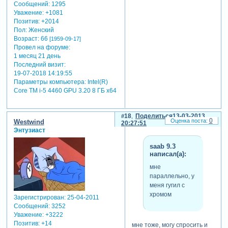
Сообщений:
1295
Уважение:
+1081
Позитив:
+2014
Пол:
Женский
Возраст:
66
[1959-09-17]
Провел на форуме:
1 месяц 21 день
Последний визит:
19-07-2018 14:19:55
Параметры компьютера:
Intel(R)
Core TM i-5 4460 GPU 3.20 8 ГБ х64
18
Поделиться
13-03-2013
0
Westwind
20:27:51
Энтузиаст
saab 9.3
написал(а):
мне
параллельно, у
меня гугил с
хромом
Зарегистрирован
: 25-04-2011
Сообщений:
3252
Уважение:
+3222
Позитив:
+14
мне тоже, могу спросить и