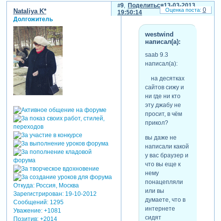
и мне удобно работать на
9
Поделиться
13-03-2013
0
Nataliya K*
своём компе, повторю,
19:50:14
Долгожитель
кроме этого сайта больше
ни где ничего похожего не
westwind
происходит,
написал(а):
отредактировано saab 9.3
saab 9.3
(13-03-2013 19:46:53)
написал(а):
на десятках
сайтов сижу и
ни где ни кто
эту джабу не
просит, в чём
прикол?
вы даже не
написали какой
у вас браузер и
что вы еще к
нему
понацепляли
Откуда:
Россия, Москва
или вы
Зарегистрирован
: 19-10-2012
думаете, что в
Сообщений:
1295
интернете
Уважение:
+1081
сидят
Позитив:
+2014