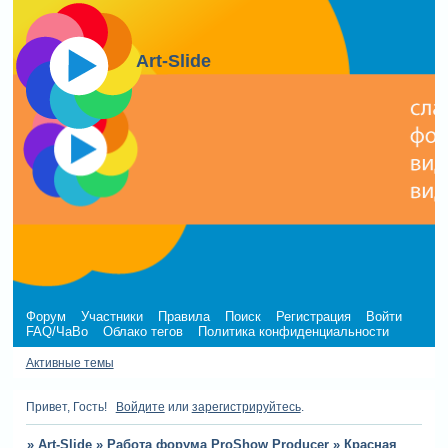
Art-Slide
Форум
Участники
Правила
Поиск
Регистрация
Войти
FAQ/ЧаВо
Облако тегов
Политика конфиденциальности
Активные темы
Привет, Гость!
Войдите
или
зарегистрируйтесь
.
»
Art-Slide
»
Работа форума ProShow Producer
»
Красная