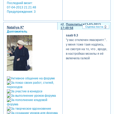
Последний визит:
07-04-2013 21:21:48
Предупреждения:
3
2
Поделиться
13-03-2013
0
Nataliya K*
17:49:58
Долгожитель
saab 9.3
"у вас отключен яваскрипт."..
у меня тоже такя надпись,
не смотря на то, что , вроде,
в настройках мозилы я её
включила галкой