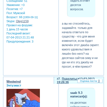
задать в ответ
Сообщений:
51
десяток
Уважение:
+3
Позитив:
+7
вопросов.
Пол:
Мужской
Возраст:
66
[1959-09-11]
Skype:
Oleg1159
а вы не стесняйтесь,
Провел на форуме:
задавайте. только для
1 день 15 часов
начала ответьте по
Последний визит:
существу - что для меня
07-04-2013 21:21:48
изменится, если будет
Предупреждения:
3
включён этот джаба скрипт.
какого удовольствия я
лишён без него? на
десятках сайтов сижу и ни
где ни кто эту джабу не
просит, в чём прикол?
7
Поделиться
13-03-2013
0
Westwind
19:26:36
Энтузиаст
saab 9.3
написал(а):
на десятках
сайтов сижу и