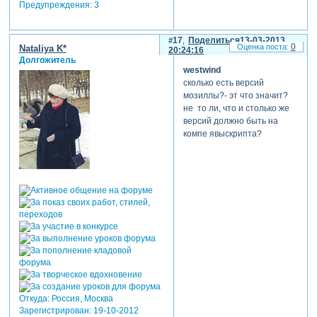
Предупреждения:
3
17
Поделиться
13-03-2013
0
Nataliya K*
20:24:16
Долгожитель
westwind
сколько есть версий
мозиллы?- эт что значит?
не то ли, что и столько же
версий должно быть на
компе явыскрипта?
Откуда:
Россия, Москва
Зарегистрирован
: 19-10-2012