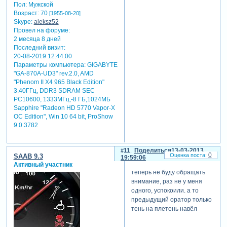
Пол:
Мужской
Возраст:
70
[1955-08-20]
Skype:
aleksz52
Провел на форуме:
2 месяца 8 дней
Последний визит:
20-08-2019 12:44:00
Параметры компьютера:
GIGABYTE
"GA-870A-UD3" rev.2.0, AMD
"Phenom II X4 965 Black Edition"
3.40ГГц, DDR3 SDRAM SEC
PC10600, 1333МГц,-8 ГБ,1024МБ
Sapphire "Radeon HD 5770 Vapor-X
OC Edition", Win 10 64 bit, ProShow
9.0.3782
11
Поделиться
13-03-2013
0
SAAB 9.3
19:59:06
Активный участник
теперь не буду обращать
внимание, раз не у меня
одного, успокоили. а то
предыдущий оратор только
тень на плетень навёл