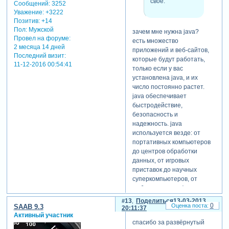
своё.
Сообщений:
3252
Уважение:
+3222
Позитив:
+14
Пол:
Мужской
зачем мне нужна java?
Провел на форуме:
есть множество
2 месяца 14 дней
приложений и веб-сайтов,
Последний визит:
которые будут работать,
11-12-2016 00:54:41
только если у вас
установлена java, и их
число постоянно растет.
java обеспечивает
быстродействие,
безопасность и
надежность. java
используется везде: от
портативных компьютеров
до центров обработки
данных, от игровых
приставок до научных
суперкомпьютеров, от
мобильных телефонов до
интернета! загрузка java
13
Поделиться
13-03-2013
0
SAAB 9.3
выполняется бесплатно.
20:11:37
Активный участник
последнюю версию можно
спасибо за развёрнутый
получить на сайте