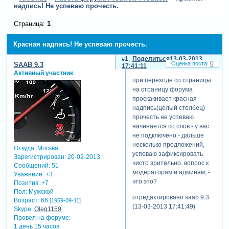
надпись! Не успеваю прочесть.
Страница:
1
Красная надпись! Не успеваю прочесть.
1
Поделиться
13-03-2013
0
SAAB 9.3
17:41:11
Активный участник
при переходе со страницы
на страницу форума
проскакивает красная
надпись(целый столбец)
прочесть не успеваю.
начинается со слов - у вас
не подключено - дальше
несколько предложений,
Откуда:
Москва
успеваю зафиксировать
Зарегистрирован
: 20-02-2013
чисто зрительно. вопрос к
Сообщений:
51
модераторам и админам, -
Уважение:
+3
что это?
Позитив:
+7
Пол:
Мужской
отредактировано saab 9.3
Возраст:
66
[1959-09-11]
(13-03-2013 17:41:49)
Skype:
Oleg1159
Провел на форуме:
1 день 15 часов