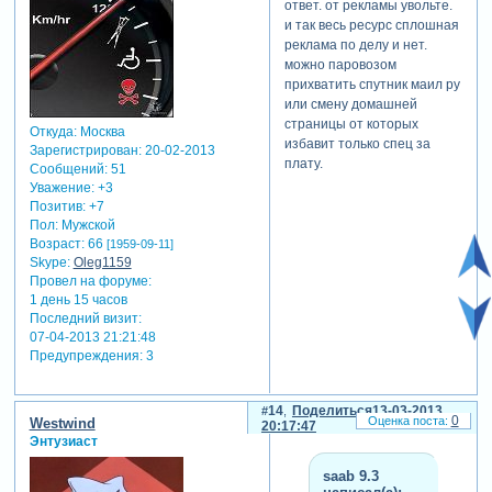
ответ. от рекламы увольте.
Зарегистрируйтесь, чтобы
и так весь ресурс сплошная
увидеть ссылки
.
реклама по делу и нет.
можно паровозом
прихватить спутник маил ру
или смену домашней
страницы от которых
Откуда:
Москва
избавит только спец за
Зарегистрирован
: 20-02-2013
плату.
Сообщений:
51
Уважение:
+3
Позитив:
+7
Пол:
Мужской
Возраст:
66
[1959-09-11]
Skype:
Oleg1159
Провел на форуме:
1 день 15 часов
Последний визит:
07-04-2013 21:21:48
Предупреждения:
3
14
Поделиться
13-03-2013
0
Westwind
20:17:47
Энтузиаст
saab 9.3