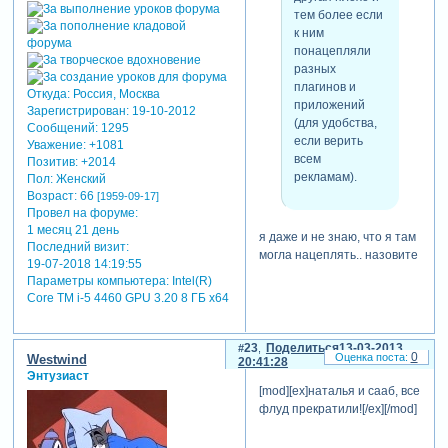
тем более если
к ним
понацепляли
разных
плагинов и
Откуда:
Россия, Москва
приложений
Зарегистрирован
: 19-10-2012
(для удобства,
Сообщений:
1295
если верить
Уважение:
+1081
всем
Позитив:
+2014
рекламам).
Пол:
Женский
Возраст:
66
[1959-09-17]
Провел на форуме:
1 месяц 21 день
я даже и не знаю, что я там
Последний визит:
могла нацеплять.. назовите
19-07-2018 14:19:55
хоть одно знакомое для
Параметры компьютера:
Intel(R)
меня слово из всего
Core TM i-5 4460 GPU 3.20 8 ГБ х64
перечисленного
"цепляющегося", может,
23
Поделиться
13-03-2013
какое из них признаю...
0
Westwind
20:41:28
хотя меня еще в своем
Энтузиаст
детстве сын учил:
[mod][ex]наталья и сааб, все
сомневаешься, жми
флуд прекратили![/ex][/mod]
кнопочку "no"