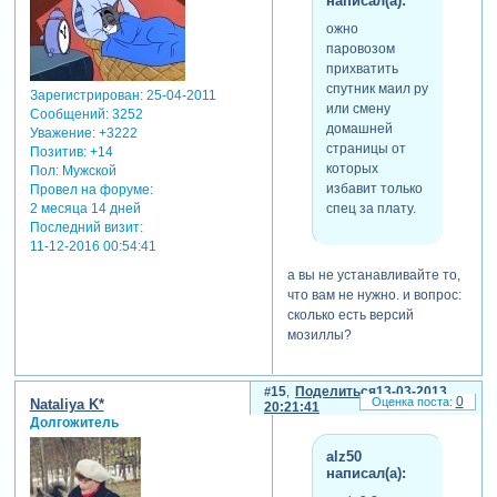
написал(а):
ожно
паровозом
прихватить
спутник маил ру
Зарегистрирован
: 25-04-2011
или смену
Сообщений:
3252
домашней
Уважение:
+3222
страницы от
Позитив:
+14
которых
Пол:
Мужской
избавит только
Провел на форуме:
спец за плату.
2 месяца 14 дней
Последний визит:
11-12-2016 00:54:41
а вы не устанавливайте то,
что вам не нужно. и вопрос:
сколько есть версий
мозиллы?
15
Поделиться
13-03-2013
0
Nataliya K*
20:21:41
Долгожитель
alz50
написал(а):