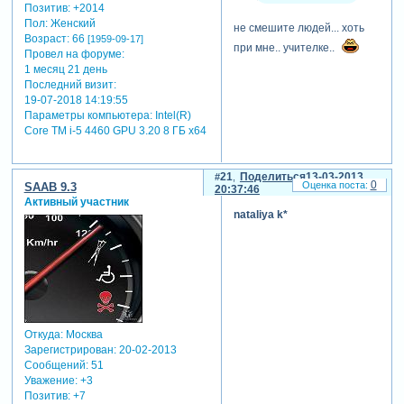
Позитив:
+2014
Пол:
Женский
не смешите людей... хоть
Возраст:
66
[1959-09-17]
при мне.. учителке..
Провел на форуме:
1 месяц 21 день
Последний визит:
19-07-2018 14:19:55
Параметры компьютера:
Intel(R)
Core TM i-5 4460 GPU 3.20 8 ГБ х64
21
Поделиться
13-03-2013
0
SAAB 9.3
20:37:46
Активный участник
nataliya k*
Откуда:
Москва
Зарегистрирован
: 20-02-2013
Сообщений:
51
Уважение:
+3
Позитив:
+7