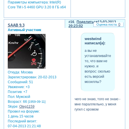
Параметры компьютера:
Intel(R)
Core TM i-5 4460 GPU 3.20 8 ГБ х64
саша... пока я не поставила
галку на включение
16
Поделиться
13-03-2013
0
SAAB 9.3
20:23:02
яваскрипта, после
Активный участник
появления этой надписи, у
меня перестали
westwind
загружаться фото и ролики.
написал(а):
тоже так же мелькала эта
а вы не
красная надпись. но я её
устанавливайте
"обманула" - уловила и
то, что вам не
сделала скриншот
нужно. и
(правильно хоть называю-
вопрос: сколько
Откуда:
Москва
то?) , только потом начала
есть версий
Зарегистрирован
: 20-02-2013
искать ответ у друга... гугла,
мозиллы?
Сообщений:
51
конечно
Уважение:
+3
Позитив:
+7
отредактировано nataliya k*
Пол:
Мужской
(13-03-2013 20:22:28)
чего не знаю, того не знаю -
Возраст:
66
[1959-09-11]
мне параллельно, у меня
Skype:
Oleg1159
гугил с хромом
Провел на форуме:
1 день 15 часов
Последний визит:
07-04-2013 21:21:48