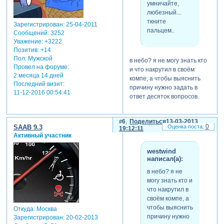
умничайте,
любезный...
ткните
Зарегистрирован
: 25-04-2011
пальцем..
Сообщений:
3252
Уважение:
+3222
Позитив:
+14
Пол:
Мужской
в небо? я не могу знать кто
Провел на форуме:
и что накрутил в своём
2 месяца 14 дней
компе, а чтобы выяснить
Последний визит:
причину нужно задать в
11-12-2016 00:54:41
ответ десяток вопросов.
6
Поделиться
13-03-2013
0
SAAB 9.3
19:12:11
Активный участник
westwind
написал(а):
в небо? я не
могу знать кто и
что накрутил в
своём компе, а
чтобы выяснить
Откуда:
Москва
причину нужно
Зарегистрирован
: 20-02-2013