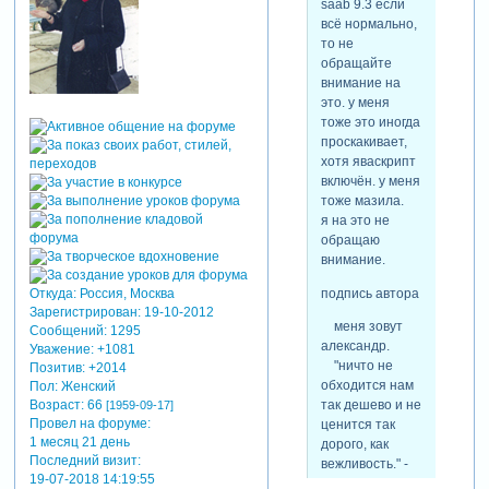
saab 9.3 если
всё нормально,
то не
обращайте
внимание на
это. у меня
тоже это иногда
проскакивает,
хотя яваскрипт
включён. у меня
тоже мазила.
я на это не
обращаю
внимание.
подпись автора
Откуда:
Россия, Москва
Зарегистрирован
: 19-10-2012
меня зовут
Сообщений:
1295
александр.
Уважение:
+1081
"ничто не
Позитив:
+2014
обходится нам
Пол:
Женский
так дешево и не
Возраст:
66
[1959-09-17]
Провел на форуме:
ценится так
1 месяц 21 день
дорого, как
Последний визит:
вежливость." -
19-07-2018 14:19:55
м. сервантес