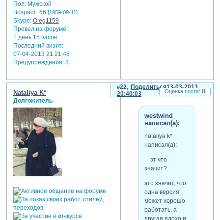
Пол:
Мужской
Возраст:
66
[1959-09-11]
Skype:
Oleg1159
Провел на форуме:
1 день 15 часов
Последний визит:
07-04-2013 21:21:48
Предупреждения:
3
22
Поделиться
13-03-2013
0
Nataliya K*
20:40:03
Долгожитель
westwind
написал(а):
nataliya k*
написал(а):
эт что
значит?
это значит, что
одна версия
может хорошо
работать, а
другая плохо и