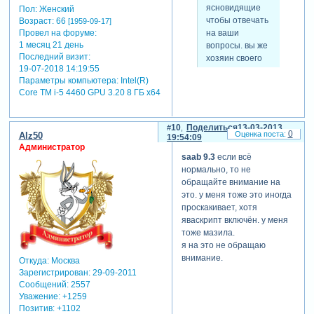
ясновидящие
Пол:
Женский
чтобы отвечать
Возраст:
66
[1959-09-17]
Провел на форуме:
на ваши
1 месяц 21 день
вопросы. вы же
Последний визит:
хозяин своего
19-07-2018 14:19:55
компьютера как
Параметры компьютера:
Intel(R)
его настроите
Core TM i-5 4460 GPU 3.20 8 ГБ х64
так и будет
удобно вам с
ним работать.
10
Поделиться
13-03-2013
0
Alz50
19:54:09
Администратор
saab 9.3
если всё
а у меня мазила
нормально, то не
обращайте внимание на
это. у меня тоже это иногда
проскакивает, хотя
яваскрипт включён. у меня
тоже мазила.
я на это не обращаю
внимание.
Откуда:
Москва
Зарегистрирован
: 29-09-2011
Сообщений:
2557
Уважение:
+1259
Позитив:
+1102