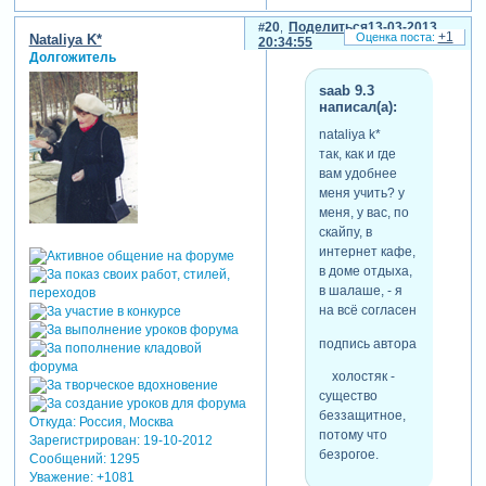
20
Поделиться
13-03-2013
+1
Nataliya K*
20:34:55
Долгожитель
saab 9.3
написал(а):
nataliya k*
так, как и где
вам удобнее
меня учить? у
меня, у вас, по
скайпу, в
интернет кафе,
в доме отдыха,
в шалаше, - я
на всё согласен
подпись автора
холостяк -
существо
беззащитное,
Откуда:
Россия, Москва
потому что
Зарегистрирован
: 19-10-2012
безрогое.
Сообщений:
1295
Уважение:
+1081