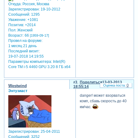
Откуда:
Россия, Москва
Зарегистрирован
: 19-10-2012
Сообщений:
1295
Уважение:
+1081
Позитив:
+2014
Пол:
Женский
Возраст:
66
[1959-09-17]
Провел на форуме:
1 месяц 21 день
Последний визит:
19-07-2018 14:19:55
Параметры компьютера:
Intel(R)
Core TM i-5 4460 GPU 3.20 8 ГБ х64
3
Поделиться
13-03-2013
0
Westwind
18:55:14
Энтузиаст
danger! может взорваться
комп, сбавь скорость до 40
км/час.
Зарегистрирован
: 25-04-2011
Сообщений:
3252