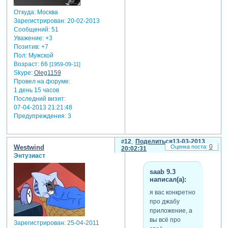
Откуда:
Москва
Зарегистрирован
: 20-02-2013
Сообщений:
51
Уважение:
+3
Позитив:
+7
Пол:
Мужской
Возраст:
66
[1959-09-11]
Skype:
Oleg1159
Провел на форуме:
1 день 15 часов
Последний визит:
07-04-2013 21:21:48
Предупреждения:
3
12
Поделиться
13-03-2013
0
Westwind
20:02:31
Энтузиаст
saab 9.3
написал(а):
я вас конкретно
про джабу
приложение, а
вы всё про
Зарегистрирован
: 25-04-2011