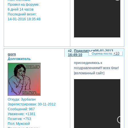
Провел на форуме:
6 дней 14 часов
Последний визит:
14-01-2016 18:35:48
2
Поделиться
06-01-2013
+10
gorn
16:49:10
Долгожитель
присоединяюсь к
поздравлениям!!! всех благ!
[взломанный сайт]
Откуда:
Зурбаган
Зарегистрирован
: 30-11-2012
Сообщений:
967
Уважение:
+1381
Позитив:
+753
Пол:
Мужской