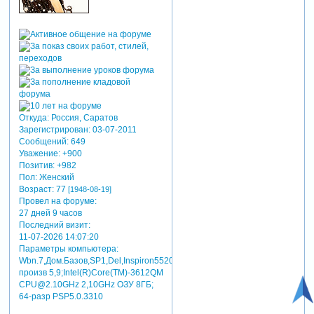
Откуда:
Россия, Саратов
Зарегистрирован
: 03-07-2011
Сообщений:
649
Уважение:
+900
Позитив:
+982
Пол:
Женский
Возраст:
77
[1948-08-19]
Провел на форуме:
27 дней 9 часов
Последний визит:
11-07-2026 14:07:20
Параметры компьютера:
Wbn.7,Дом.Базов,SP1,Del,Inspiron5520,индекс
произв 5,9;Intel(R)Core(TM)-3612QM
CPU@2.10GHz 2,10GHz ОЗУ 8ГБ;
64-разр PSP5.0.3310