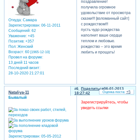
поздравление!
получила огромное
удовольствие от просмотра
сказки!!! [взломанный сайт]
Откуда:
Самара
с рождеством!!!
Зарегистрирован
: 06-11-2011
пусть чудо рождества
Сообщений:
62
наполнит ваше сердце
Уважение:
+45
теплом и любовью.
Позитив:
+357
Пол:
Женский
рождество – это время
Возраст:
60
[1965-12-10]
любить и прощать!
Провел на форуме:
13 дней 11 часов
Последний визит:
28-10-2020 21:27:01
6
Поделиться
06-01-2013
+5
Nataliya-11
18:27:42
Бывалый
Зарегистрируйтесь, чтобы
увидеть ссылки
Зарегистрирован
: 05-05-2012