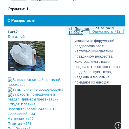
Страница:
1
С Рождеством!
1
Поделиться
06-01-2013
+12
Lara2
14:00:17
Бывалый
уважаемые форумчане!
поздравляю вас с
наступающим светлым
праздником рождества
христова! пусть ваши
сердца откликаются только
на доброе, пусть вера,
надежда и любовь не
покидают их никогда!
Откуда:
Испания
Зарегистрирован
: 24-09-2012
Сообщений:
134
Уважение:
+427
Позитив:
+421
Пол:
Женский