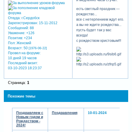
есть светлый праздник —
рождество...
Откуда:
г.Сердобск
все с нетерпением ждут его.
Зарегистрирован
: 15-11-2012
а вы не ждите рождества...
Сообщений:
88
пусть будет так у вас
Уважение:
+126
всегда!
Позитив:
+234
с рождеством христовым!!!
Пол:
Женский
Возраст:
50
[1976-06-22]
Провел на форуме:
10 дней 19 часов
Последний визит:
03-10-2023 18:23:37
Страница:
1
Похожие темы
Поздравляем с
Поздравления
10-01-2024
Новым годом и
Рождеством -
2024!