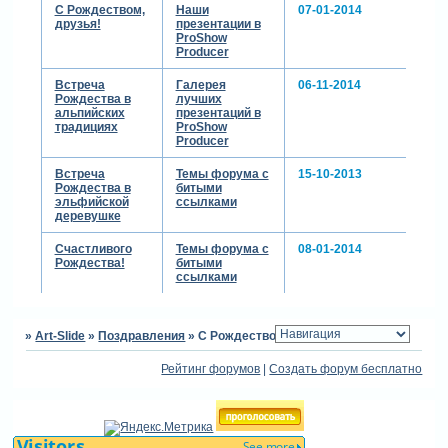
С Рождеством,
Наши
07-01-2014
друзья!
презентации в
ProShow
Producer
Встреча
Галерея
06-11-2014
Рождества в
лучших
альпийских
презентаций в
традициях
ProShow
Producer
Встреча
Темы форума с
15-10-2013
Рождества в
битыми
эльфийской
ссылками
деревушке
Счастливого
Темы форума с
08-01-2014
Рождества!
битыми
ссылками
»
Art-Slide
»
Поздравления
»
С Рождеством!
Рейтинг форумов
|
Создать форум бесплатно