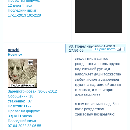
Провел на форуме:
12 дней 4 часа
Последний визит:
17-11-2013 19:52:28
3
Поделиться
06-01-2013
+4
grozbi
17:50:05
Новичок
ликует мир в святое
рождество.и ангелы кружат
над снежной русью,и
наполняет души торжество
любви, покоя и смиренной
грусти. а над землей звенят
колокола, и снег искрит
Зарегистрирован
: 30-03-2012
алмазами сияя.
Сообщений:
18
Уважение:
+37
я вам желая мира и добра,
Позитив:
+122
вас с рождеством
Провел на форуме:
христовым поздравляю!
3 дня 11 часов
Последний визит:
07-04-2022 22:06:55