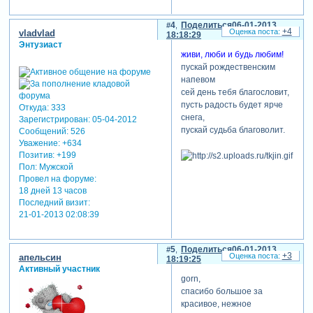
4
Поделиться
06-01-2013
+4
vladvlad
18:18:29
Энтузиаст
живи, люби и будь любим!
пускай рождественским
напевом
сей день тебя благословит,
пусть радость будет ярче
Откуда:
333
снега,
Зарегистрирован
: 05-04-2012
пускай судьба благоволит.
Сообщений:
526
Уважение:
+634
Позитив:
+199
Пол:
Мужской
Провел на форуме:
18 дней 13 часов
Последний визит:
21-01-2013 02:08:39
5
Поделиться
06-01-2013
+3
апельсин
18:19:25
Активный участник
gorn,
спасибо большое за
красивое, нежное