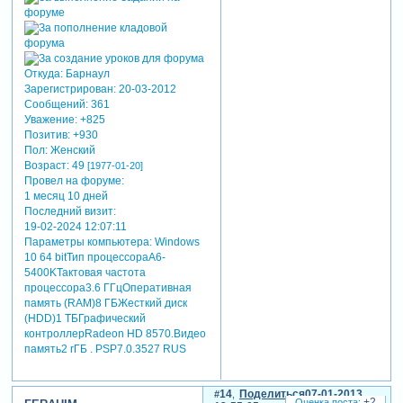
Откуда:
Барнаул
Зарегистрирован
: 20-03-2012
Сообщений:
361
Уважение:
+825
Позитив:
+930
Пол:
Женский
Возраст:
49
[1977-01-20]
Провел на форуме:
1 месяц 10 дней
Последний визит:
19-02-2024 12:07:11
Параметры компьютера:
Windows
10 64 bitТип процессораA6-
5400KТактовая частота
процессора3.6 ГГцОперативная
память (RAM)8 ГБЖесткий диск
(HDD)1 ТБГрафический
контроллерRadeon HD 8570.Видео
память2 rГБ . PSP7.0.3527 RUS
14
Поделиться
07-01-2013
+2