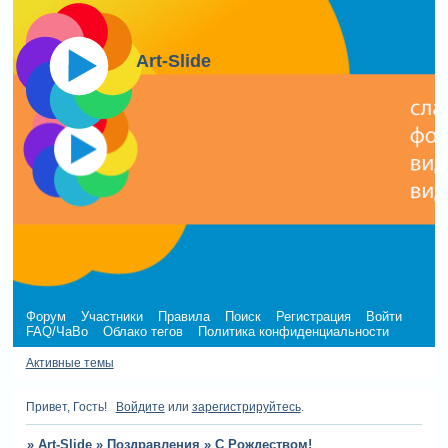
Art-Slide
Форум
Участники
Правила
Поиск
Регистрация
Войти
FAQ/ЧаВо
Облако тегов
Политика конфиденциальности
Активные темы
Привет, Гость!
Войдите
или
зарегистрируйтесь
.
»
Art-Slide
»
Поздравления
»
С Рождеством!