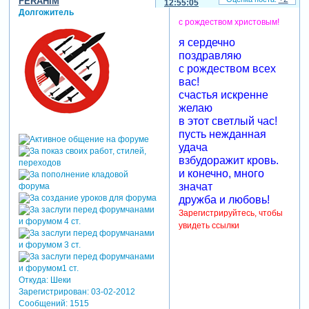
FERAHIM
12:55:05
Долгожитель
с рождеством христовым!
я сердечно
поздравляю
с рождеством всех
вас!
счастья искренне
желаю
в этот светлый час!
пусть нежданная
удача
взбудоражит кровь.
и конечно, много
значат
дружба и любовь!
Зарегистрируйтесь, чтобы
увидеть ссылки
Откуда:
Шеки
Зарегистрирован
: 03-02-2012
Сообщений:
1515