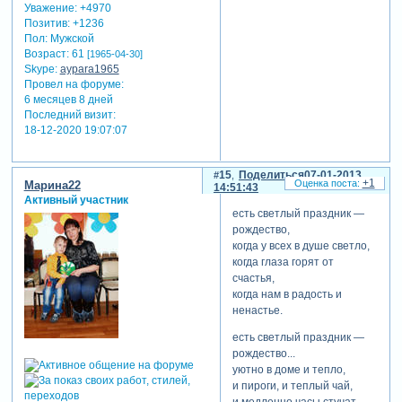
Уважение:
+4970
Позитив:
+1236
Пол:
Мужской
Возраст:
61
[1965-04-30]
Skype:
aypara1965
Провел на форуме:
6 месяцев 8 дней
Последний визит:
18-12-2020 19:07:07
15
Поделиться
07-01-2013
+1
Марина22
14:51:43
Активный участник
есть светлый праздник —
рождество,
когда у всех в душе светло,
когда глаза горят от
счастья,
когда нам в радость и
ненастье.
есть светлый праздник —
рождество...
уютно в доме и тепло,
и пироги, и теплый чай,
и медленно часы стучат.