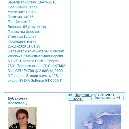
Зарегистрирован
: 16-09-2011
Сообщений:
3273
Уважение:
+5916
Позитив:
+4075
Пол:
Женский
Возраст:
64
[1962-07-05]
Провел на форуме:
3 месяца 12 дней
Последний визит:
25-11-2020 11:01:10
Параметры компьютера:
Microsoft
Windows 7 Максимальная Версия
6.1.7601 Service Pack 1 Сборка
7601 Процессор Intel(R) Core(TM)2
Duo CPU E4700 @ 2.60GHz, 2600
МГц, ядер: 2, опер.память 4ГБ,
видео NVIDIA GeForce GTX 560 Ti
9
Поделиться
07-01-2013
+3
Кубаночка
00:45:31
Постоялец