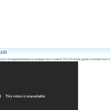
13:53
ся к поздравлениям на рождество и новый 2013г!!! всем удачи и несметных бог