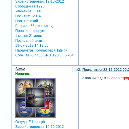
Зарегистрирован
: 19-10-2012
Сообщений:
1295
Уважение:
+1081
Позитив:
+2014
Пол:
Женский
Возраст:
66
[1959-09-17]
Провел на форуме:
1 месяц 21 день
Последний визит:
19-07-2018 14:19:55
Параметры компьютера:
Intel(R)
Core TM i-5 4460 GPU 3.20 8 ГБ х64
Swav
2
Поделиться
22-12-2012 00:
Новичок
с новым годом !!!
Зарегистрир
Откуда:
Edinburgh
Зарегистрирован
: 12-10-2012