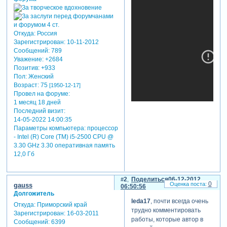
Откуда:
Россия
Зарегистрирован
: 10-11-2012
Сообщений:
789
Уважение:
+2684
Позитив:
+933
Пол:
Женский
Возраст:
75
[1950-12-17]
Провел на форуме:
1 месяц 18 дней
Последний визит:
14-05-2022 14:00:35
Параметры компьютера:
процессор
- Intel (R) Core (TM) i5-2500 CPU @
теги: хор
3.30 GHz 3.30 оперативная память
турецкого,лирика,романтика
12,0 Гб
2
Поделиться
06-12-2012
0
gauss
06:50:56
Долгожитель
leda17
, почти всегда очень
Откуда:
Приморский край
трудно комментировать
Зарегистрирован
: 16-03-2011
работы, которые автор в
Сообщений:
6399