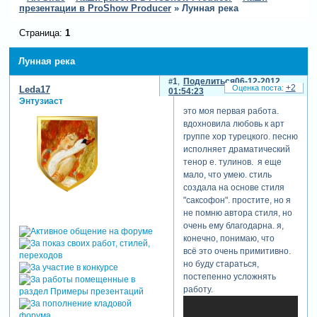
презентации в ProShow Producer
»
Лунная река
Страница:
1
Лунная река
1
Поделиться
06-12-2012
+2
Leda17
01:54:23
Энтузиаст
это моя первая работа.
вдохновила любовь к арт
группе хор турецкого. песню
исполняет драматический
тенор е. тулинов. я еще
мало, что умею. стиль
создала на основе стиля
"саксофон". простите, но я
не помню автора стиля, но
очень ему благодарна. я,
конечно, понимаю, что
всё это очень примитивно.
но буду стараться,
постепенно усложнять
работу.