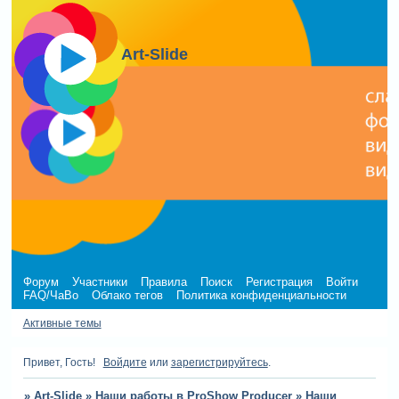
Art-Slide
Форум
Участники
Правила
Поиск
Регистрация
Войти
FAQ/ЧаВо
Облако тегов
Политика конфиденциальности
Активные темы
Привет, Гость!
Войдите
или
зарегистрируйтесь
.
»
Art-Slide
»
Наши работы в ProShow Producer
»
Наши