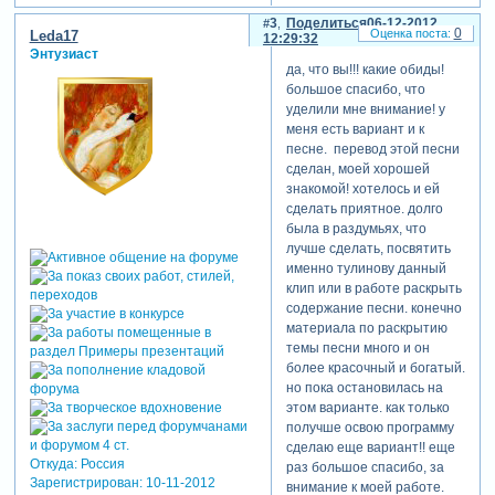
может где-то надо было
3
Поделиться
06-12-2012
остановить фото,
0
Leda17
12:29:32
приблизить или отдалить,
Энтузиаст
добавить прозрачности,
да, что вы!!! какие обиды!
где-то сделать крупнее,
большое спасибо, что
немного разнообразить? но
уделили мне внимание! у
это только мое восприятие.
меня есть вариант и к
надеюсь, что я вас не
песне. перевод этой песни
обидела?. спасибо за то,
сделан, моей хорошей
что показали работу.
знакомой! хотелось и ей
сделать приятное. долго
была в раздумьях, что
лучше сделать, посвятить
именно тулинову данный
клип или в работе раскрыть
содержание песни. конечно
материала по раскрытию
темы песни много и он
более красочный и богатый.
но пока остановилась на
этом варианте. как только
получше освою программу
сделаю еще вариант!! еще
Откуда:
Россия
раз большое спасибо, за
Зарегистрирован
: 10-11-2012
внимание к моей работе.