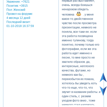
первый раз выставляет,
Уважение:
+7621
очень. всегда боишься
Позитив:
+3915
ненароком обидеть
Пол:
Женский
Провел на форуме:
человека
. у меня
4 месяца 12 дней
какое-то двойственное
Последний визит:
чувство после просмотра
01-10-2018 16:37:59
презентации, немного не
поняла, все-таки ее. если
эта работа посвящена
именно тулинову, тогда
понятно, почему только его
фотографии, если же эта
работа идет именно к
песне, то мне просто не
хватило образов. да,
интересные, неплохого
качества, футажи, но
немного как бы ,
переизбыток их показа,
хотелось бы увидеть хоть
что-то еще, что-то, что
звучит в названии работы. и
один стиль, с резким
уходом фото вниз , тоже
немного стал напрягать.