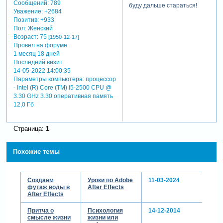
Сообщений:
789
буду дальше стараться!
Уважение:
+2684
Позитив:
+933
Пол:
Женский
Возраст:
75
[1950-12-17]
Провел на форуме:
1 месяц 18 дней
Последний визит:
14-05-2022 14:00:35
Параметры компьютера:
процессор
- Intel (R) Core (TM) i5-2500 CPU @
3.30 GHz 3.30 оперативная память
12,0 Гб
Страница:
1
Похожие темы
Создаем
Уроки по Adobe
11-03-2024
футаж воды в
After Effects
After Effects
Притча о
Психология
14-12-2014
смысле жизни
жизни или