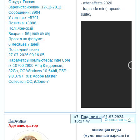
Откуда:
Россия
- after effects 2020
Зарегистрирован
: 12-12-2012
- trapcode mir (trapcode
Сообщений:
3904
suite)/
Уважение:
+5791
Позитив:
+3886
Пол:
Женский
Возраст:
56
[1969-09-09]
Провел на форуме:
6 месяцев 7 дней
Последний визит:
27-07-2026 00:16:05
Параметры компьютера:
Intel Core
i7-10700 2900 МГц 8-ядерный;
32Gb; ОС Windows 10-64bit; PSP
9.0.3797 Rus; Adobe Master
Collection СС; iClone-7
7
Поделиться
11-03-2024
0
Пандора
16:17:47
Администратор
анимация воды
(мультяшный вариант) в