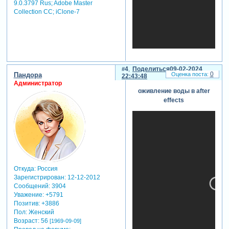
9.0.3797 Rus; Adobe Master
Collection СС; iClone-7
4
Поделиться
09-02-2024
0
Пандора
22:43:48
Администратор
оживление воды в after
effects
Откуда:
Россия
Зарегистрирован
: 12-12-2012
Сообщений:
3904
Уважение:
+5791
Позитив:
+3886
Пол:
Женский
Возраст:
56
[1969-09-09]