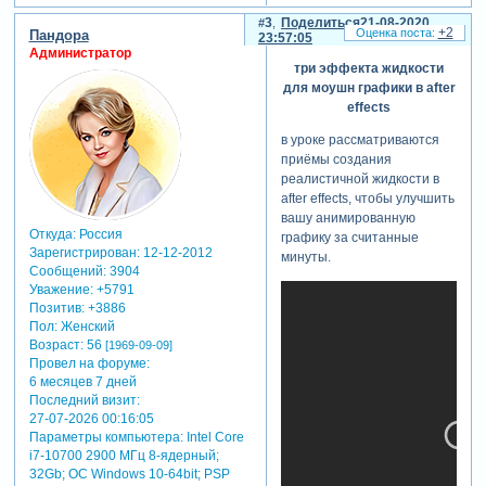
3
Поделиться
21-08-2020
+2
Пандора
23:57:05
Администратор
три эффекта жидкости
для моушн графики в after
effects
в уроке рассматриваются
приёмы создания
реалистичной жидкости в
after effects, чтобы улучшить
вашу анимированную
Откуда:
Россия
графику за считанные
Зарегистрирован
: 12-12-2012
минуты.
Сообщений:
3904
Уважение:
+5791
Позитив:
+3886
Пол:
Женский
Возраст:
56
[1969-09-09]
Провел на форуме:
6 месяцев 7 дней
Последний визит:
27-07-2026 00:16:05
Параметры компьютера:
Intel Core
i7-10700 2900 МГц 8-ядерный;
32Gb; ОС Windows 10-64bit; PSP