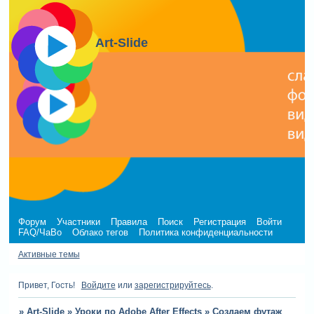
Art-Slide
Форум
Участники
Правила
Поиск
Регистрация
Войти
FAQ/ЧаВо
Облако тегов
Политика конфиденциальности
Активные темы
Привет, Гость!
Войдите
или
зарегистрируйтесь
.
»
Art-Slide
»
Уроки по Adobe After Effects
»
Создаем футаж