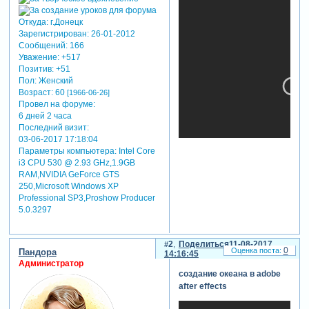
Откуда:
г.Донецк
Зарегистрирован
: 26-01-2012
Сообщений:
166
Уважение:
+517
Позитив:
+51
Пол:
Женский
Возраст:
60
[1966-06-26]
Провел на форуме:
6 дней 2 часа
Последний визит:
03-06-2017 17:18:04
Параметры компьютера:
Intel Core
i3 CPU 530 @ 2.93 GHz,1.9GB
RAM,NVIDIA GeForce GTS
250,Microsoft Windows XP
Professional SP3,Proshow Producer
вот мой футаж:
5.0.3297
***
2
Поделиться
11-08-2017
0
Пандора
14:16:45
Администратор
создание океана в adobe
after effects