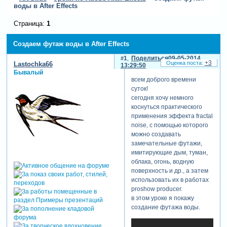
воды в After Effects
Страница:
1
Создаем футаж воды в After Effects
1
Поделиться
09-05-2014
+3
Lastochka66
13:29:50
Бывалый
всем доброго времени
суток!
сегодня хочу немного
коснуться практического
применения эффекта fractal
noise, с помощью которого
можно создавать
замечательные футажи,
имитирующие дым, туман,
облака, огонь, водную
поверхность и др., а затем
использовать их в работах
proshow producer.
в этом уроке я покажу
создание футажа воды.