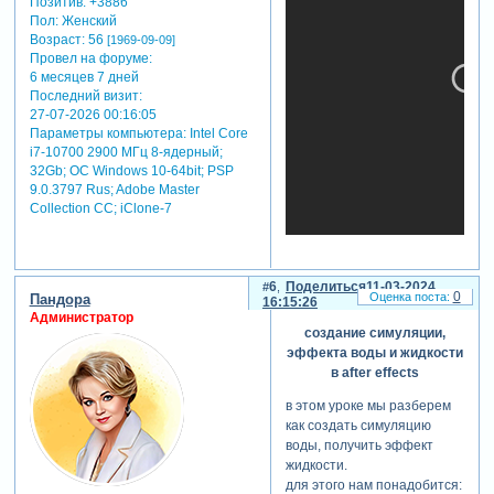
Позитив:
+3886
Пол:
Женский
Возраст:
56
[1969-09-09]
Провел на форуме:
6 месяцев 7 дней
Последний визит:
27-07-2026 00:16:05
Параметры компьютера:
Intel Core
i7-10700 2900 МГц 8-ядерный;
32Gb; ОС Windows 10-64bit; PSP
9.0.3797 Rus; Adobe Master
Collection СС; iClone-7
6
Поделиться
11-03-2024
0
Пандора
16:15:26
Администратор
создание симуляции,
эффекта воды и жидкости
в after effects
в этом уроке мы разберем
как создать симуляцию
воды, получить эффект
жидкости.
для этого нам понадобится: