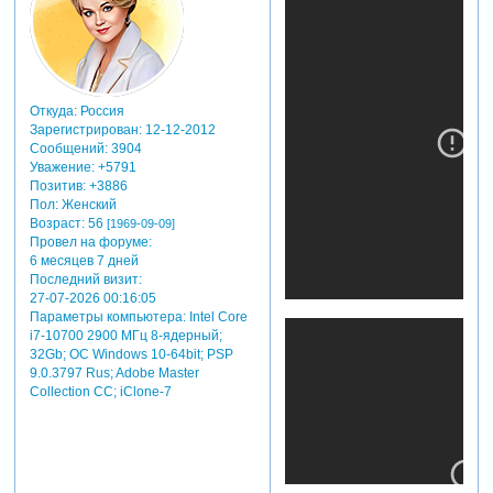
Откуда:
Россия
Зарегистрирован
: 12-12-2012
Сообщений:
3904
Уважение:
+5791
Позитив:
+3886
Пол:
Женский
Возраст:
56
[1969-09-09]
Провел на форуме:
6 месяцев 7 дней
применение футажа в
Последний визит:
proshow producer:
27-07-2026 00:16:05
Параметры компьютера:
Intel Core
***
i7-10700 2900 МГц 8-ядерный;
32Gb; ОС Windows 10-64bit; PSP
9.0.3797 Rus; Adobe Master
Collection СС; iClone-7