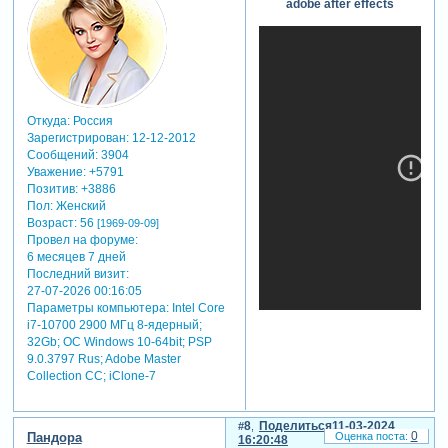
adobe after effects
Откуда:
Россия
Зарегистрирован
: 12-12-2012
Сообщений:
3904
Уважение:
+5791
Позитив:
+3886
Пол:
Женский
Возраст:
56
[1969-09-09]
Провел на форуме:
6 месяцев 7 дней
Последний визит:
27-07-2026 00:16:05
Параметры компьютера:
Intel Core
i7-10700 2900 МГц 8-ядерный;
32Gb; ОС Windows 10-64bit; PSP
9.0.3797 Rus; Adobe Master
Collection СС; iClone-7
8
Поделиться
11-03-2024
0
Пандора
16:20:48