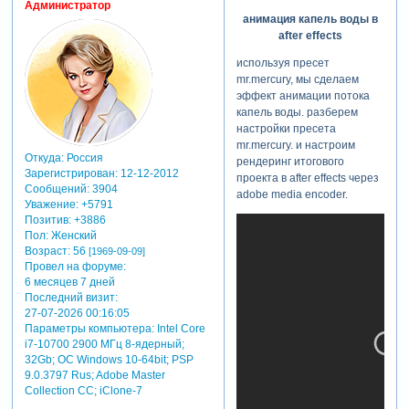
Администратор
анимация капель воды в
after effects
используя пресет
mr.mercury, мы сделаем
эффект анимации потока
капель воды. разберем
настройки пресета
mr.mercury. и настроим
Откуда:
Россия
рендеринг итогового
Зарегистрирован
: 12-12-2012
проекта в after effects через
Сообщений:
3904
adobe media encoder.
Уважение:
+5791
Позитив:
+3886
Пол:
Женский
Возраст:
56
[1969-09-09]
Провел на форуме:
6 месяцев 7 дней
Последний визит:
27-07-2026 00:16:05
Параметры компьютера:
Intel Core
i7-10700 2900 МГц 8-ядерный;
32Gb; ОС Windows 10-64bit; PSP
9.0.3797 Rus; Adobe Master
Collection СС; iClone-7