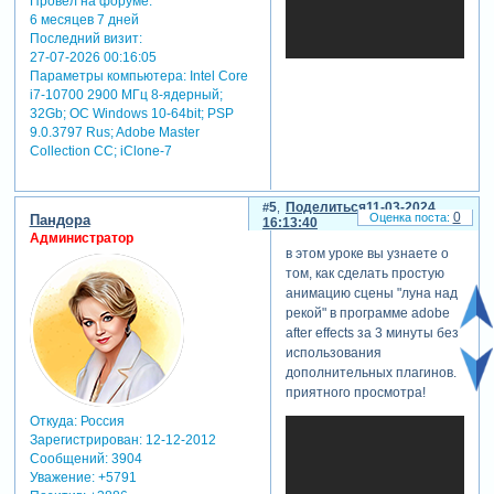
Провел на форуме:
6 месяцев 7 дней
Последний визит:
27-07-2026 00:16:05
Параметры компьютера:
Intel Core
i7-10700 2900 МГц 8-ядерный;
32Gb; ОС Windows 10-64bit; PSP
9.0.3797 Rus; Adobe Master
Collection СС; iClone-7
5
Поделиться
11-03-2024
0
Пандора
16:13:40
Администратор
в этом уроке вы узнаете о
том, как сделать простую
анимацию сцены "луна над
рекой" в программе adobe
after effects за 3 минуты без
использования
дополнительных плагинов.
приятного просмотра!
Откуда:
Россия
Зарегистрирован
: 12-12-2012
Сообщений:
3904
Уважение:
+5791