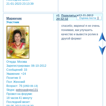
21-01-2023 23:13:39
3
Поделиться
12-11-2012
0
Маринчик
20:32:32
Участник
спасибо, марина! я не очень
понимаю, как улучшить
качество и вывести ролик в
другой формат
Откуда:
Москва
Зарегистрирован
: 06-10-2012
Сообщений:
33
Уважение:
+24
Позитив:
0
Пол:
Женский
Возраст:
76
[1950-06-13]
Skype:
petrovaskype131
Провел на форуме:
18 часов 41 минуту
Последний визит: