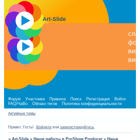
Art-Slide
Форум
Участники
Правила
Поиск
Регистрация
Войти
FAQ/ЧаВо
Облако тегов
Политика конфиденциальности
Активные темы
Привет, Гость!
Войдите
или
зарегистрируйтесь
.
»
Art-Slide
»
Наши работы в ProShow Producer
»
Наши