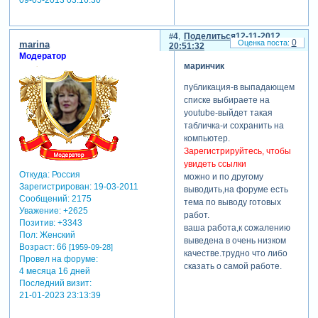
09-05-2013 03:16:30
4
Поделиться
12-11-2012
0
marina
20:51:32
Модератор
маринчик
публикация-в выпадающем
списке выбираете на
youtube-выйдет такая
табличка-и сохранить на
компьютер.
Зарегистрируйтесь, чтобы
увидеть ссылки
Откуда:
Россия
можно и по другому
Зарегистрирован
: 19-03-2011
выводить,на форуме есть
Сообщений:
2175
тема по выводу готовых
Уважение:
+2625
работ.
Позитив:
+3343
ваша работа,к сожалению
Пол:
Женский
выведена в очень низком
Возраст:
66
[1959-09-28]
качестве.трудно что либо
Провел на форуме:
сказать о самой работе.
4 месяца 16 дней
Последний визит:
21-01-2023 23:13:39