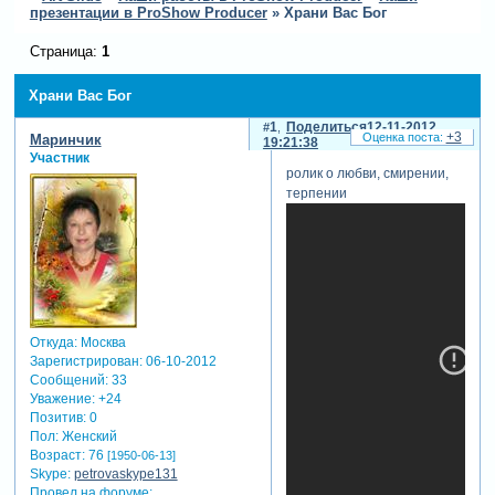
презентации в ProShow Producer
»
Храни Вас Бог
Страница:
1
Храни Вас Бог
1
Поделиться
12-11-2012
+3
Маринчик
19:21:38
Участник
ролик о любви, смирении,
терпении
Откуда:
Москва
Зарегистрирован
: 06-10-2012
Сообщений:
33
Уважение:
+24
Позитив:
0
Пол:
Женский
Возраст:
76
[1950-06-13]
Skype:
petrovaskype131
Провел на форуме: