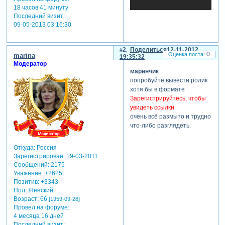
18 часов 41 минуту
Последний визит:
09-05-2013 03:16:30
2
Поделиться
12-11-2012
0
marina
19:35:32
Модератор
маринчик
попробуйте вывести ролик
хотя бы в формате
Зарегистрируйтесь, чтобы
увидеть ссылки
очень всё размыто и трудно
что-либо разглядеть.
Откуда:
Россия
Зарегистрирован
: 19-03-2011
Сообщений:
2175
Уважение:
+2625
Позитив:
+3343
Пол:
Женский
Возраст:
66
[1959-09-28]
Провел на форуме:
4 месяца 16 дней
Последний визит: