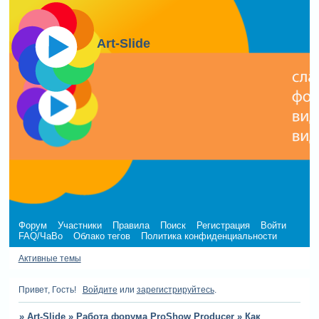
Art-Slide
Форум
Участники
Правила
Поиск
Регистрация
Войти
FAQ/ЧаВо
Облако тегов
Политика конфиденциальности
Активные темы
Привет, Гость!
Войдите
или
зарегистрируйтесь
.
»
Art-Slide
»
Работа форума ProShow Producer
»
Как