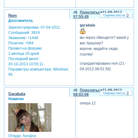
8
Поделиться
21-09-2012
0
Rem
07:55:49
Долгожитель
garabala
Зарегистрирован
: 07-04-2011
Сообщений:
3919
вы через ///входите? какой у
Уважение:
+1448
вас браузер?
Позитив:
+584
Провел на форуме:
короче, кидайте сюда
2 месяца 20 дней
ссылку!
Последний визит:
отредактировано rem (21-
20-10-2013 10:55:11
09-2012 08:01:58)
Параметры компьютера:
Windows
95
9
Поделиться
21-09-2012
0
Garabala
08:02:08
Новичок
опера 12
Откуда:
Ангарск