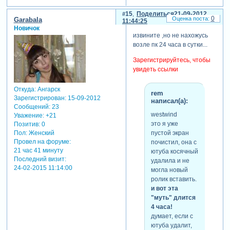
15
Поделиться
21-09-2012
0
Garabala
11:44:25
Новичок
извините ,но не нахожусь
возле пк 24 часа в сутки...
Зарегистрируйтесь, чтобы
увидеть ссылки
Откуда:
Ангарск
rem
Зарегистрирован
: 15-09-2012
написал(а):
Сообщений:
23
westwind
Уважение:
+21
это я уже
Позитив:
0
пустой экран
Пол:
Женский
Провел на форуме:
почистил, она с
21 час 41 минуту
ютуба косячный
Последний визит:
удалила и не
24-02-2015 11:14:00
могла новый
ролик вставить.
и вот эта
"муть" длится
4 часа!
думает, если с
ютуба удалит,