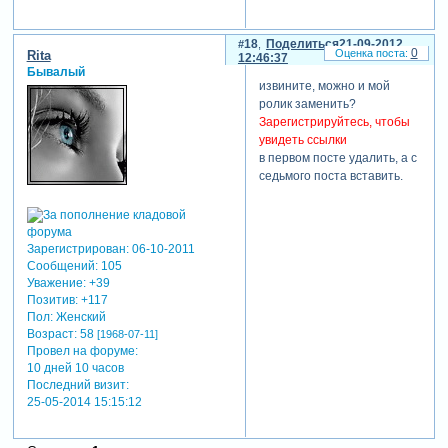
18
Поделиться
21-09-2012
0
Rita
12:46:37
Бывалый
извините, можно и мой
ролик заменить?
Зарегистрируйтесь, чтобы
увидеть ссылки
в первом посте удалить, а с
седьмого поста вставить.
Зарегистрирован
: 06-10-2011
Сообщений:
105
Уважение:
+39
Позитив:
+117
Пол:
Женский
Возраст:
58
[1968-07-11]
Провел на форуме:
10 дней 10 часов
Последний визит:
25-05-2014 15:15:12