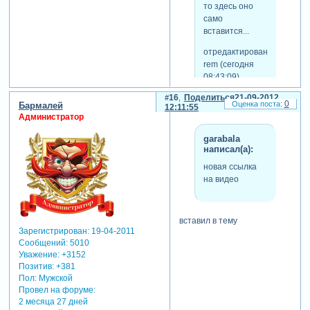
то здесь оно
само
вставится...
отредактировано
rem (сегодня
08:43:09)
16
Поделиться
21-09-2012
0
Бармалей
12:11:55
Администратор
извините,не нахожусь возле
пк 24 часа...
garabala
новая ссылка на
написал(а):
видео:http://www.youtube.com/wat
новая ссылка
v=zao5atace0s
на видео
вставил в тему
Зарегистрирован
: 19-04-2011
Сообщений:
5010
Уважение:
+3152
Позитив:
+381
Пол:
Мужской
Провел на форуме:
2 месяца 27 дней