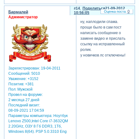
14
Поделиться
21-09-2012
0
Бармалей
10:56:05
Администратор
ну, наплодили спама.
проще было в сам пост
написать сообщение о
замене видео и прислать
ссылку на исправленный
ролик.
у новичков лс отключены!
Зарегистрирован
: 19-04-2011
Сообщений:
5010
Уважение:
+3152
Позитив:
+381
Пол:
Мужской
Провел на форуме:
2 месяца 27 дней
Последний визит:
08-09-2021 17:04:59
Параметры компьютера:
Ноутбук
Lenovo Z500,Intel Core i7-3632QM
2.20GHz, ОЗУ 8 Гб DDR3, 1Тб,
Windows 8(64). PSP 5.0.3310 Eng