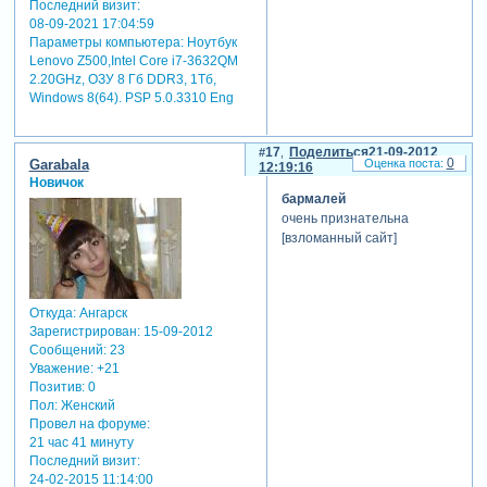
Последний визит:
08-09-2021 17:04:59
Параметры компьютера:
Ноутбук
Lenovo Z500,Intel Core i7-3632QM
2.20GHz, ОЗУ 8 Гб DDR3, 1Тб,
Windows 8(64). PSP 5.0.3310 Eng
17
Поделиться
21-09-2012
0
Garabala
12:19:16
Новичок
бармалей
очень признательна
[взломанный сайт]
Откуда:
Ангарск
Зарегистрирован
: 15-09-2012
Сообщений:
23
Уважение:
+21
Позитив:
0
Пол:
Женский
Провел на форуме:
21 час 41 минуту
Последний визит:
24-02-2015 11:14:00