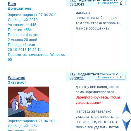
11
Поделиться
21-09-2012
0
Rem
08:10:43
Долгожитель
garabala
Зарегистрирован
: 07-04-2011
нажмите на мой профиль,
Сообщений:
3919
там есть строка отправить
Уважение:
+1448
личное сообщение?
Позитив:
+584
Провел на форуме:
2 месяца 20 дней
Последний визит:
20-10-2013 10:55:11
Параметры компьютера:
Windows
95
12
Поделиться
21-09-2012
0
Westwind
08:28:11
Энтузиаст
да нет у нее видео, что-то
сама наредактировала.
Зарегистрируйтесь, чтобы
увидеть ссылки
и впредь желательно
указывать, где какое, когда,
Зарегистрирован
: 25-04-2011
название видео. а то так
Сообщений:
3252
можно все удалить, потом