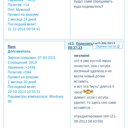
Уважение:
+3222
будут сами спрашивать
Позитив:
+14
куда подевалось?
Пол:
Мужской
Провел на форуме:
2 месяца 14 дней
Последний визит:
11-12-2016 00:54:41
13
Поделиться
21-09-2012
0
Rem
08:37:23
Долгожитель
westwind
Зарегистрирован
: 07-04-2011
это я уже пустой экран
Сообщений:
3919
почистил, она с ютуба
Уважение:
+1448
косячный удалила и не
Позитив:
+584
могла новый ролик
Провел на форуме:
вставить.
2 месяца 20 дней
и вот эта "муть" длится 4
Последний визит:
20-10-2013 10:55:11
часа!
Параметры компьютера:
Windows
думает, если с ютуба
95
удалит, то здесь оно само
вставится...
отредактировано rem (21-
09-2012 08:43:09)