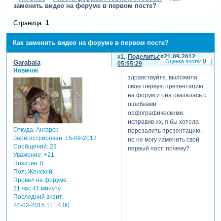
заменить видео на форуме в первом посте?
Страница:
1
Как заменить видео на форуме в первом посте?
1
Поделиться
21-09-2012
0
Garabala
05:55:29
Новичок
здравствуйте. выложила
свою первую презентацию
на форум,и она оказалась с
ошибками
орфографическими.
исправив их, я бы хотела
Откуда:
Ангарск
перезалить презентацию,
Зарегистрирован
: 15-09-2012
но не могу изменить свой
Сообщений:
23
первый пост. почему?
Уважение:
+21
Позитив:
0
Пол:
Женский
Провел на форуме:
21 час 41 минуту
Последний визит:
24-02-2015 11:14:00