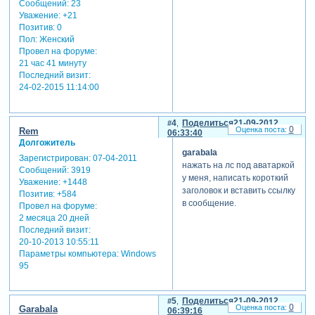
Сообщений:
23
Уважение:
+21
Позитив:
0
Пол:
Женский
Провел на форуме:
21 час 41 минуту
Последний визит:
24-02-2015 11:14:00
4
Поделиться
21-09-2012
0
Rem
06:33:40
Долгожитель
garabala
Зарегистрирован
: 07-04-2011
нажать на лс под аватаркой
Сообщений:
3919
у меня, написать короткий
Уважение:
+1448
заголовок и вставить ссылку
Позитив:
+584
в сообщение.
Провел на форуме:
2 месяца 20 дней
Последний визит:
20-10-2013 10:55:11
Параметры компьютера:
Windows
95
5
Поделиться
21-09-2012
0
Garabala
06:39:16