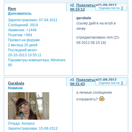
2
Поделиться
21-09-2012
0
Rem
06:10:12
Долгожитель
garabala
Зарегистрирован
: 07-04-2011
ссылку дайте на ютуб в
Сообщений:
3919
личку.
Уважение:
+1448
Позитив:
+584
отредактировано rem (21-
Провел на форуме:
09-2012 06:15:18)
2 месяца 20 дней
Последний визит:
20-10-2013 10:55:11
Параметры компьютера:
Windows
95
3
Поделиться
21-09-2012
0
Garabala
06:31:43
Новичок
а личные сообщения
отправлять?
Откуда:
Ангарск
Зарегистрирован
: 15-09-2012