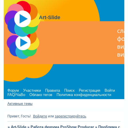
Art-Slide
Форум
Участники
Правила
Поиск
Регистрация
Войти
FAQ/ЧаВо
Облако тегов
Политика конфиденциальности
Активные темы
Привет, Гость!
Войдите
или
зарегистрируйтесь
.
»
Art-Slide
»
Работа форума ProShow Producer
»
Проблема с