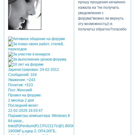
прошу прощения.нечаянно
нажала на "не получать
уведомления с
форума"можно ли вернуть
эту возможность(т.е.
получать) обратно?спасибо
Зарегистрирован
: 24-02-2012
Сообщений:
334
Уважение:
+243
Позитив:
+523
Пол:
Женский
Провел на форуме:
2 месяца 2 дня
Последний визит:
22-02-2026 16:03:47
Параметры компьютера:
Windows 8
64-разр.,
Intel(R)Pentium(R).CPU2117U@1.80GHz
1800MГц,ядер 2, ОП4,00ГБ,