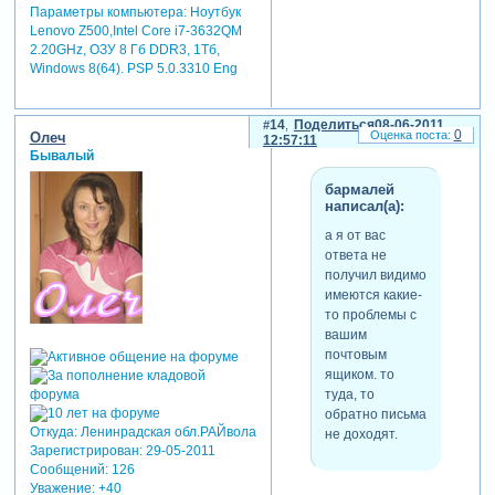
Параметры компьютера:
Ноутбук
Lenovo Z500,Intel Core i7-3632QM
2.20GHz, ОЗУ 8 Гб DDR3, 1Тб,
Windows 8(64). PSP 5.0.3310 Eng
14
Поделиться
08-06-2011
0
Олеч
12:57:11
Бывалый
бармалей
написал(а):
а я от вас
ответа не
получил видимо
имеются какие-
то проблемы с
вашим
почтовым
ящиком. то
туда, то
обратно письма
Откуда:
Ленинрадская обл.РАЙвола
не доходят.
Зарегистрирован
: 29-05-2011
Сообщений:
126
Уважение:
+40