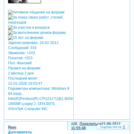
Зарегистрирован
: 24-02-2012
Сообщений:
334
Уважение:
+243
Позитив:
+523
Пол:
Женский
Провел на форуме:
2 месяца 2 дня
Последний визит:
22-02-2026 16:03:47
Параметры компьютера:
Windows 8
64-разр.,
Intel(R)Pentium(R).CPU2117U@1.80GHz
1800MГц,ядер 2, ОП4,00ГБ,
ASUsTeK Computer INC
20
Поделиться
21-06-2012
0
Rem
11:55:48
Долгожитель