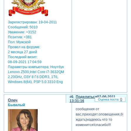
Зарегистрирован
: 19-04-2011
Сообщений:
5010
Уважение:
+3152
Позитив:
+381
Пол:
Мужской
Провел на форуме:
2 месяца 27 дней
Последний визит:
08-09-2021 17:04:59
Параметры компьютера:
Ноутбук
Lenovo Z500,Intel Core i7-3632QM
2.20GHz, ОЗУ 8 Гб DDR3, 1Тб,
Windows 8(64). PSP 5.0.3310 Eng
6
Поделиться
07-06-2011
0
Олеч
13:31:16
Бывалый
сообщения от
вас,приходят.оповещения,буду
ждать)надеюсь что то
изменится!спасибо!!!