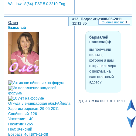
Windows 8(64). PSP 5.0.3310 Eng
12
Поделиться
08-06-2011
0
Олеч
11:11:35
Бывалый
бармалей
написал(а):
вы получили
письмо,
которое я вам
отправил вчера
с форума на
ваш почтовый
адрес?
да, я вам на него ответила.
Откуда:
Ленинрадская обл.РАЙвола
Зарегистрирован
: 29-05-2011
Сообщений:
126
Уважение:
+40
Позитив:
+265
Пол:
Женский
Возраст:
46
[1979-11-05]