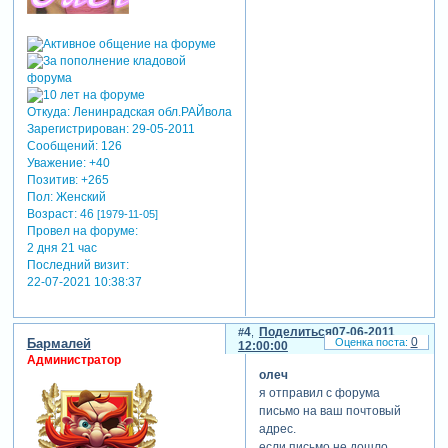
Откуда:
Ленинрадская обл.РАЙвола
Зарегистрирован
: 29-05-2011
Сообщений:
126
Уважение:
+40
Позитив:
+265
Пол:
Женский
Возраст:
46
[1979-11-05]
Провел на форуме:
2 дня 21 час
Последний визит:
22-07-2021 10:38:37
4
Поделиться
07-06-2011
0
Бармалей
12:00:00
Администратор
олеч
я отправил с форума
письмо на ваш почтовый
адрес.
если письмо не дошло,