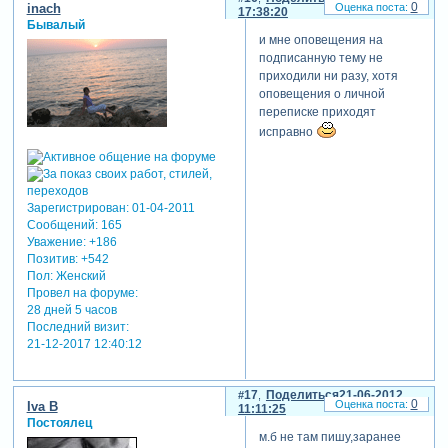
0
inach
17:38:20
Бывалый
и мне оповещения на
подписанную тему не
приходили ни разу, хотя
оповещения о личной
переписке приходят
исправно
Зарегистрирован
: 01-04-2011
Сообщений:
165
Уважение:
+186
Позитив:
+542
Пол:
Женский
Провел на форуме:
28 дней 5 часов
Последний визит:
21-12-2017 12:40:12
17
Поделиться
21-06-2012
0
Iva B
11:11:25
Постоялец
м.б не там пишу,заранее