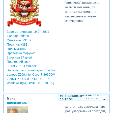
"подписка". посмотрите,
есть ли там темы, от
которых вы ожидаете
оповещения о новых
сообщениях.
Зарегистрирован
: 19-04-2011
Сообщений:
5010
Уважение:
+3152
Позитив:
+381
Пол:
Мужской
Провел на форуме:
2 месяца 27 дней
Последний визит:
08-09-2021 17:04:59
Параметры компьютера:
Ноутбук
Lenovo Z500,Intel Core i7-3632QM
2.20GHz, ОЗУ 8 Гб DDR3, 1Тб,
Windows 8(64). PSP 5.0.3310 Eng
8
Поделиться
07-06-2011
0
Mona
16:17:53
Долгожитель
кстати, тоже замечала пару
раз. уведомления приходят,