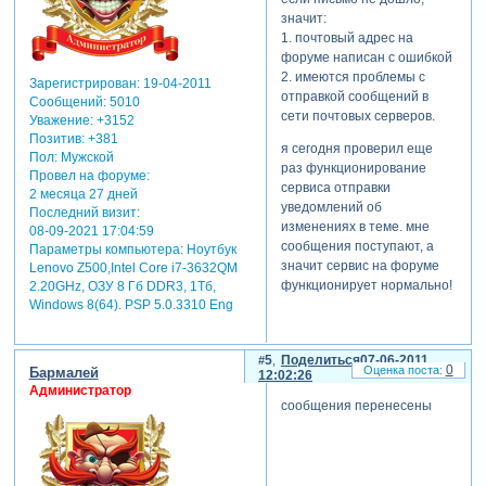
значит:
1. почтовый адрес на
форуме написан с ошибкой
2. имеются проблемы с
Зарегистрирован
: 19-04-2011
отправкой сообщений в
Сообщений:
5010
сети почтовых серверов.
Уважение:
+3152
Позитив:
+381
я сегодня проверил еще
Пол:
Мужской
раз функционирование
Провел на форуме:
сервиса отправки
2 месяца 27 дней
уведомлений об
Последний визит:
изменениях в теме. мне
08-09-2021 17:04:59
сообщения поступают, а
Параметры компьютера:
Ноутбук
значит сервис на форуме
Lenovo Z500,Intel Core i7-3632QM
функционирует нормально!
2.20GHz, ОЗУ 8 Гб DDR3, 1Тб,
Windows 8(64). PSP 5.0.3310 Eng
5
Поделиться
07-06-2011
0
Бармалей
12:02:26
Администратор
сообщения перенесены