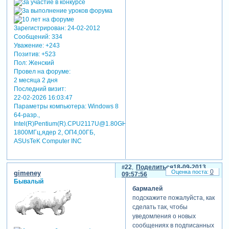
Зарегистрирован
: 24-02-2012
Сообщений:
334
Уважение:
+243
Позитив:
+523
Пол:
Женский
Провел на форуме:
2 месяца 2 дня
Последний визит:
22-02-2026 16:03:47
Параметры компьютера:
Windows 8
64-разр.,
Intel(R)Pentium(R).CPU2117U@1.80GHz
1800MГц,ядер 2, ОП4,00ГБ,
ASUsTeK Computer INC
22
Поделиться
18-09-2013
0
gimeney
09:57:56
Бывалый
бармалей
подскажите пожалуйста, как
сделать так, чтобы
уведомления о новых
сообщениях в подписанных