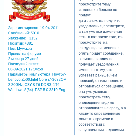
просмотрите тему
изменения больше не
придут.
да и зачем. вы получите
уведомление, посмотрите,
Зарегистрирован
: 19-04-2011
а там уже все изменения
Сообщений:
5010
есть. а вот после того, как
Уважение:
+3152
просмотрите, на
Позитив:
+381
следующее изменение
Пол:
Мужской
опять придет сообщение.
Провел на форуме:
возможно и
олеч
не
2 месяца 27 дней
Последний визит:
получает уведомления
08-09-2021 17:04:59
именно потому, что
Параметры компьютера:
Ноутбук
успевает раньше, чем
Lenovo Z500,Intel Core i7-3632QM
произойдет изменение и
2.20GHz, ОЗУ 8 Гб DDR3, 1Тб,
отправиться оповещение,
Windows 8(64). PSP 5.0.3310 Eng
она уже успевает
просмотреть тему.
оповещения видимо
отправляются не сразу, а в
какие-то определенные
моменты времени в
соответствии с
запускаемыми заданиями
(job) - программисты меня