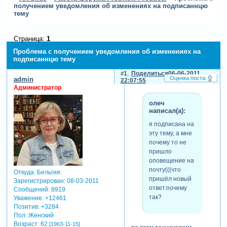
получением уведомления об изменениях на подписаннцю
тему
Страница:
1
Проблема с получением уведомления об изменениях на
подписаннцю тему
1
Поделиться
06-06-2011
0
admin
22:07:55
Администратор
олеч
написал(а):
я подписана на
эту тему, а мне
почему то не
пришло
оповещение на
почту(((что
Откуда:
Бельгия.
пришёл новый
Зарегистрирован
: 08-03-2011
ответ.почему
Сообщений:
8919
так?
Уважение:
+12461
Позитив:
+3284
Пол:
Женский
Возраст:
62
[1963-11-15]