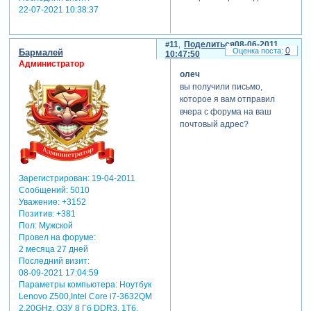
22-07-2021 10:38:37
11
Поделиться
08-06-2011
0
Бармалей
10:47:50
Администратор
олеч
вы получили письмо,
которое я вам отправил
вчера с форума на ваш
почтовый адрес?
Зарегистрирован
: 19-04-2011
Сообщений:
5010
Уважение:
+3152
Позитив:
+381
Пол:
Мужской
Провел на форуме:
2 месяца 27 дней
Последний визит:
08-09-2021 17:04:59
Параметры компьютера:
Ноутбук
Lenovo Z500,Intel Core i7-3632QM
2.20GHz, ОЗУ 8 Гб DDR3, 1Тб,