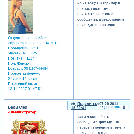
но не всегда. например в
подписанной теме
появилось несколько
сообщений, а уведомление
приходит только одно
Откуда:
Новороссийск
Зарегистрирован
: 20-04-2011
Сообщений:
1391
Уважение:
+1725
Позитив:
+1127
Пол:
Женский
Возраст:
39
[1987-04-09]
Провел на форуме:
27 дней 14 часов
Последний визит:
12-11-2017 01:47:51
9
Поделиться
07-06-2011
0
Бармалей
16:30:41
Администратор
так и должно быть.
сообщение приходит на
первое изменение в теме, а
дальше, пока вы не