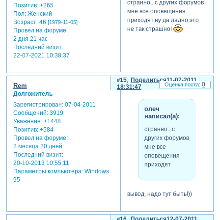
странно...с других форумов
Позитив:
+265
мне все оповещения
Пол:
Женский
приходят.ну да ладно,это
Возраст:
46
[1979-11-05]
не так страшно!
Провел на форуме:
2 дня 21 час
Последний визит:
22-07-2021 10:38:37
15
Поделиться
11-07-2011
0
Rem
18:31:47
Долгожитель
Зарегистрирован
: 07-04-2011
олеч
Сообщений:
3919
написал(а):
Уважение:
+1448
странно...с
Позитив:
+584
других форумов
Провел на форуме:
2 месяца 20 дней
мне все
Последний визит:
оповещения
20-10-2013 10:55:11
приходят
Параметры компьютера:
Windows
95
вывод, надо тут быть!))
16
Поделиться
12-07-2011