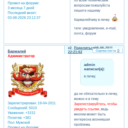
по всем техническим
Провел на форуме:
вопросам пожалуйста
3 месяца 7 дней
пишите нашему
Последний визит:
03-08-2026 23:12:37
бармалейчику в личку.
теги: уведомление, e-mail,
почта, форум
2
Поделиться
06-06-2011
0
Бармалей
22:21:02
Администратор
admin
написал(а):
в личку.
да не обязательно в личку,
можно и в тему
Зарегистрирован
: 19-04-2011
Зарегистрируйтесь, чтобы
Сообщений:
5010
увидеть ссылки
, ведь
Уважение:
+3152
многим может быть
Позитив:
+381
интересна возникшая
Пол:
Мужской
проблема.
Провел на форуме: