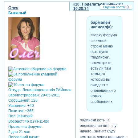
10
Поделиться
08-06-2011
поймут.
0
Олеч
10:28:34
Бывалый
бармалей
написал(а):
вверху форума
в нижней
строке меню
есть пункт
"подписка".
посмотрите,
есть ли там
темы, от
которых вы
ожидаете
Откуда:
Ленинрадская обл.РАЙвола
оповещения о
Зарегистрирован
: 29-05-2011
новых
Сообщений:
126
сообщениях.
Уважение:
+40
Позитив:
+265
Пол:
Женский
подписки есть...а
Возраст:
46
[1979-11-05]
оповещения нет....ну
Провел на форуме:
ничего...значит буду
2 дня 21 час
смотреть через подписки....
Последний визит: