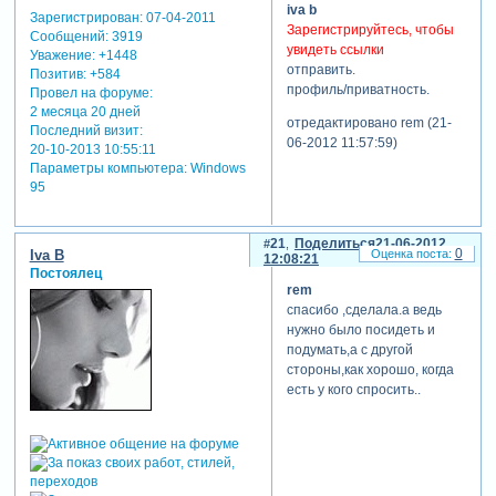
iva b
Зарегистрирован
: 07-04-2011
Зарегистрируйтесь, чтобы
Сообщений:
3919
увидеть ссылки
Уважение:
+1448
отправить.
Позитив:
+584
профиль/приватность.
Провел на форуме:
2 месяца 20 дней
отредактировано rem (21-
Последний визит:
06-2012 11:57:59)
20-10-2013 10:55:11
Параметры компьютера:
Windows
95
21
Поделиться
21-06-2012
0
Iva B
12:08:21
Постоялец
rem
спасибо ,сделала.а ведь
нужно было посидеть и
подумать,а с другой
стороны,как хорошо, когда
есть у кого спросить..