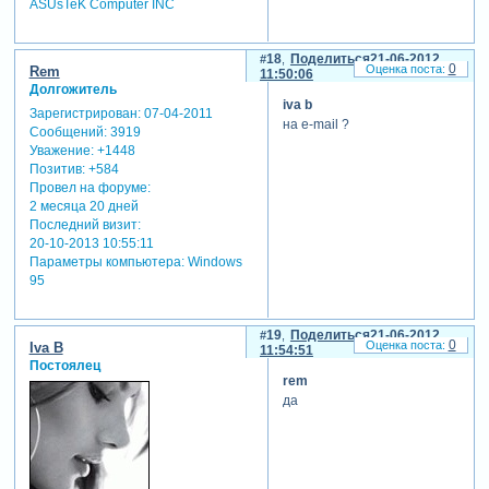
ASUsTeK Computer INC
18
Поделиться
21-06-2012
0
Rem
11:50:06
Долгожитель
iva b
Зарегистрирован
: 07-04-2011
на e-mail ?
Сообщений:
3919
Уважение:
+1448
Позитив:
+584
Провел на форуме:
2 месяца 20 дней
Последний визит:
20-10-2013 10:55:11
Параметры компьютера:
Windows
95
19
Поделиться
21-06-2012
0
Iva B
11:54:51
Постоялец
rem
да