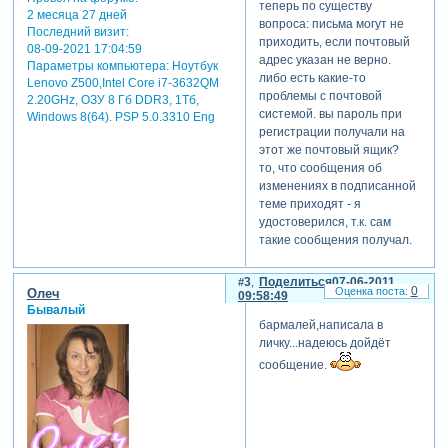
теперь по существу
2 месяца 27 дней
вопроса: письма могут не
Последний визит:
приходить, если почтовый
08-09-2021 17:04:59
адрес указан не верно.
Параметры компьютера:
Ноутбук
либо есть какие-то
Lenovo Z500,Intel Core i7-3632QM
проблемы с почтовой
2.20GHz, ОЗУ 8 Гб DDR3, 1Тб,
системой. вы пароль при
Windows 8(64). PSP 5.0.3310 Eng
регистрации получали на
этот же почтовый ящик?
то, что сообщения об
изменениях в подписанной
теме приходят - я
удостоверился, т.к. сам
такие сообщения получал.
3
Поделиться
07-06-2011
0
Олеч
09:58:49
Бывалый
бармалей,написала в
личку...надеюсь дойдёт
сообщение.