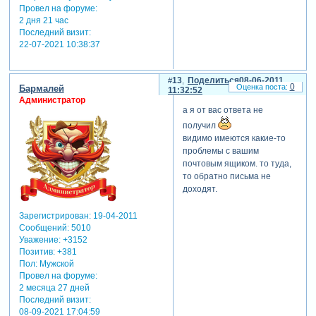
Провел на форуме:
2 дня 21 час
Последний визит:
22-07-2021 10:38:37
13
Поделиться
08-06-2011
0
Бармалей
11:32:52
Администратор
а я от вас ответа не
получил
видимо имеются какие-то
проблемы с вашим
почтовым ящиком. то туда,
то обратно письма не
доходят.
Зарегистрирован
: 19-04-2011
Сообщений:
5010
Уважение:
+3152
Позитив:
+381
Пол:
Мужской
Провел на форуме:
2 месяца 27 дней
Последний визит:
08-09-2021 17:04:59