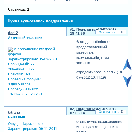
Страница:
1
Нужна аудиозапись поздравления.
1
Поделиться
16-07-2012
0
ded 2
18:41:56
Активный участник
благодарю dimlon за
предоставленный
материал.
всем спасибо, тема
Зарегистрирован
: 05-09-2011
закрыта.
Сообщений:
56
Уважение:
+172
отредактировано ded 2 (18-
Позитив:
+63
07-2012 10:44:19)
Провел на форуме:
3 дня 5 часов
Последний визит:
13-12-2016 16:06:53
2
Поделиться
21-07-2012
0
tatiana
07:03:14
Бывалый
очень нужно поздравление
Откуда:
Царское село
60 лет для женщины или
Зарегистрирован
: 09-11-2011