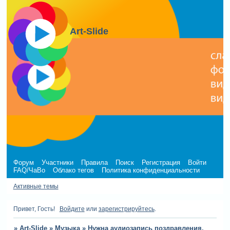
Art-Slide
Форум
Участники
Правила
Поиск
Регистрация
Войти
FAQ/ЧаВо
Облако тегов
Политика конфиденциальности
Активные темы
Привет, Гость!
Войдите
или
зарегистрируйтесь
.
»
Art-Slide
»
Музыка
»
Нужна аудиозапись поздравления.