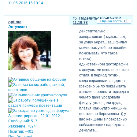
11-05-2016 16:10:14
5
Поделиться
05-07-2012
+1
optima
11:19:38
Энтузиаст
действительно,
завораживает) музыка, аж,
за душу берет... ваш фильм
можно как учебное пособие
показывать, что такое
готика)
единственное! фотографии
с девушками явно не из того
стиля. в период готики,
когда верховодила церковь,
греховно было показывать
женские прелести: одежда в
чем-то даже уродовала
фигуру: уплощали грудь;
платья, как-будто женщины
постоянно беременны..)) у
Зарегистрирован
: 22-01-2012
вас женщины в прекрасных
Сообщений:
517
соблазняющих нарядах с
Уважение:
+824
декольте...
Позитив:
+401
Пол:
Женский