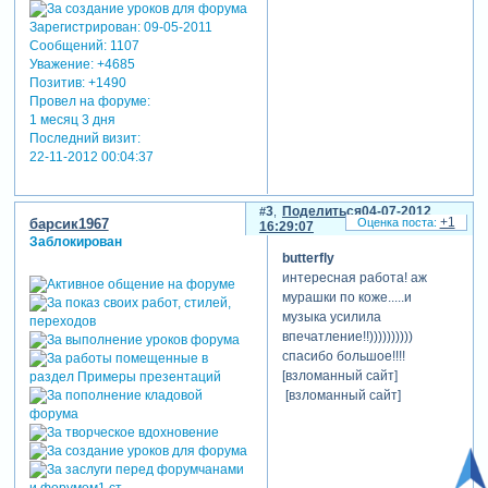
Зарегистрирован
: 09-05-2011
Сообщений:
1107
Уважение:
+4685
Позитив:
+1490
Провел на форуме:
1 месяц 3 дня
Последний визит:
22-11-2012 00:04:37
3
Поделиться
04-07-2012
+1
барсик1967
16:29:07
Заблокирован
butterfly
интересная работа! аж
мурашки по коже.....и
музыка усилила
впечатление!!))))))))))
спасибо большое!!!!
[взломанный сайт]
[взломанный сайт]