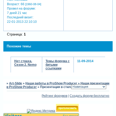
Возраст:
66
[1960-08-04]
Провел на форуме:
7 дней 21 час
Последний визит:
22-01-2013 22:10:10
Страница:
1
Похожие темы
Нет страха.
Темы форума с
11-09-2014
Сезон 2. Nemo
битыми
ссылками
»
Art-Slide
»
Наши работы в ProShow Producer
»
Наши презентации
в ProShow Producer
»
Презентация в стиле "Готика"
Рейтинг форумов
|
Создать форум бесплатно