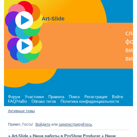
Art-Slide
Форум
Участники
Правила
Поиск
Регистрация
Войти
FAQ/ЧаВо
Облако тегов
Политика конфиденциальности
Активные темы
Привет, Гость!
Войдите
или
зарегистрируйтесь
.
»
Art-Slide
»
Наши работы в ProShow Producer
»
Наши