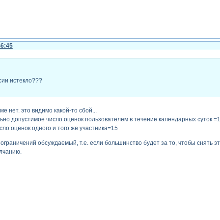
46:45
ссии истекло???
е нет. это видимо какой-то сбой...
ьно допустимое число оценок пользователем в течение календарных суток =1
сло оценок одного и того же участника=15
ограничений обсуждаемый, т.е. если большинство будет за то, чтобы снять эт
лчанию.