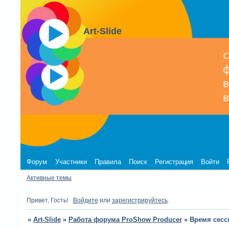
Art-Slide
Форум
Участники
Правила
Поиск
Регистрация
Войти
Активные темы
Привет, Гость!
Войдите
или
зарегистрируйтесь
.
»
Art-Slide
»
Работа форума ProShow Producer
»
Время сесс