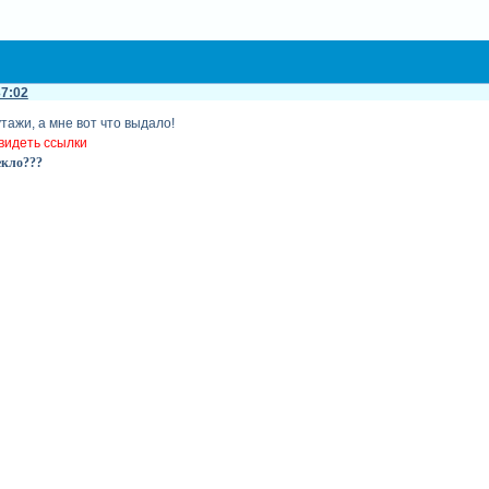
37:02
тажи, а мне вот что выдало!
видеть ссылки
екло???