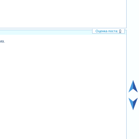
0
ма.