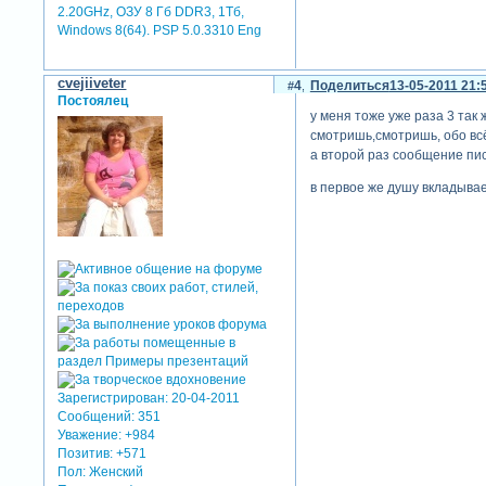
2.20GHz, ОЗУ 8 Гб DDR3, 1Тб,
Windows 8(64). PSP 5.0.3310 Eng
cvejiiveter
4
Поделиться
13-05-2011 21:
Постоялец
у меня тоже уже раза 3 так
смотришь,смотришь, обо вс
а второй раз сообщение пис
в первое же душу вкладывае
Зарегистрирован
: 20-04-2011
Сообщений:
351
Уважение:
+984
Позитив:
+571
Пол:
Женский