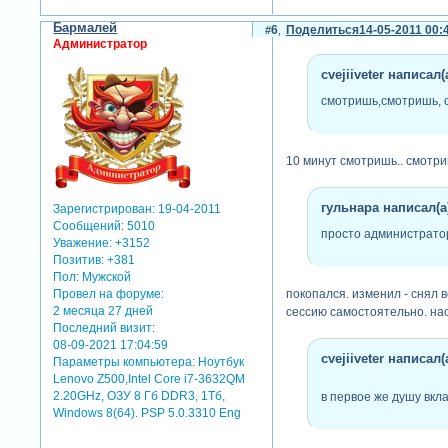
Бармалей
6
Поделиться
14-05-2011 00:
Администратор
cvejiiveter написал(а
смотришь,смотришь, о
10 минут смотришь.. смотри
гульнара написал(а)
Зарегистрирован
: 19-04-2011
Сообщений:
5010
просто администратор
Уважение:
+3152
Позитив:
+381
Пол:
Мужской
Провел на форуме:
покопался. изменил - снял в
2 месяца 27 дней
сессию самостоятельно. нас
Последний визит:
08-09-2021 17:04:59
cvejiiveter написал(а
Параметры компьютера:
Ноутбук
Lenovo Z500,Intel Core i7-3632QM
2.20GHz, ОЗУ 8 Гб DDR3, 1Тб,
в первое же душу вкл
Windows 8(64). PSP 5.0.3310 Eng