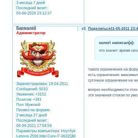
3 месяца 7 дней
Последний визит:
03-08-2026 23:12:37
Бармалей
3
Поделиться
11-05-2011 23:
Администратор
suneri написал(а):
что значит: время се
такого ограничения на форум
есть ограничения: максимал
суточное ограничение на чи
Зарегистрирован
: 19-04-2011
Сообщений:
5010
вопрос необходимости этих 
Уважение:
+3152
эти значения стояли по умо
Позитив:
+381
Пол:
Мужской
Провел на форуме:
2 месяца 27 дней
Последний визит:
08-09-2021 17:04:59
Параметры компьютера:
Ноутбук
Lenovo Z500,Intel Core i7-3632QM