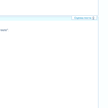
0
екло".