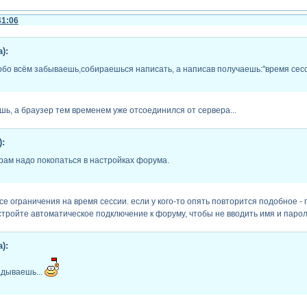
41:06
):
бо всём забываешь,собираешься написать, а написав получаешь:"время сесс
шь, а браузер тем временем уже отсоединился от сервера...
:
ам надо покопаться в настройках форума.
се ограничения на время сессии. если у кого-то опять повторится подобное - 
тройте автоматическое подключение к форуму, чтобы не вводить имя и парол
):
адываешь...