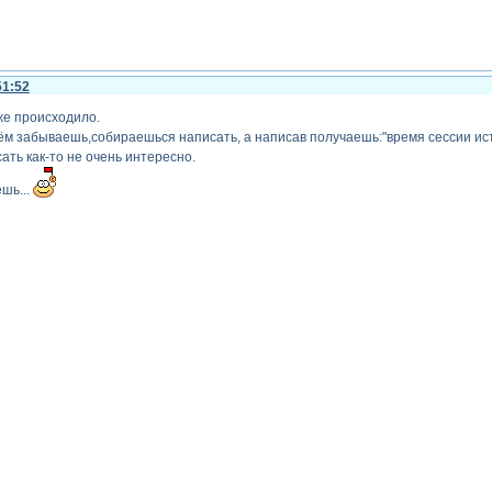
51:52
 же происходило.
ём забываешь,собираешься написать, а написав получаешь:"время сессии ист
ать как-то не очень интересно.
шь...