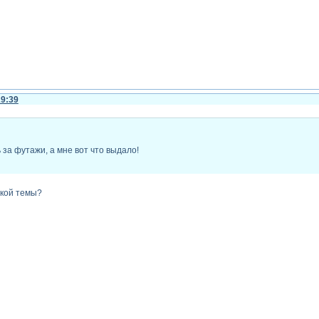
29:39
 за футажи, а мне вот что выдало!
акой темы?