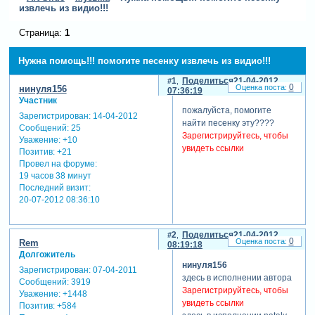
извлечь из видио!!!
Страница:
1
Нужна помощь!!! помогите песенку извлечь из видио!!!
1
Поделиться
21-04-2012
0
нинуля156
07:36:19
Участник
пожалуйста, помогите
Зарегистрирован
: 14-04-2012
найти песенку эту????
Сообщений:
25
Зарегистрируйтесь, чтобы
Уважение:
+10
увидеть ссылки
Позитив:
+21
Провел на форуме:
19 часов 38 минут
Последний визит:
20-07-2012 08:36:10
2
Поделиться
21-04-2012
0
Rem
08:19:18
Долгожитель
нинуля156
Зарегистрирован
: 07-04-2011
здесь в исполнении автора
Сообщений:
3919
Зарегистрируйтесь, чтобы
Уважение:
+1448
увидеть ссылки
Позитив:
+584