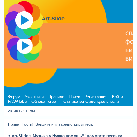
Art-Slide
Форум
Участники
Правила
Поиск
Регистрация
Войти
FAQ/ЧаВо
Облако тегов
Политика конфиденциальности
Активные темы
Привет, Гость!
Войдите
или
зарегистрируйтесь
.
»
Art-Slide
»
Музыка
»
Нужна помощь!!! помогите песенку