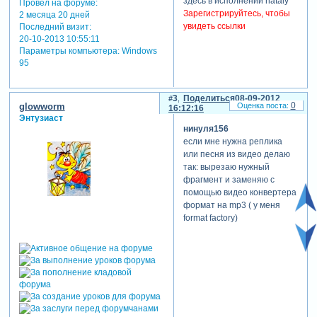
здесь в исполнении nataly
Провел на форуме:
Зарегистрируйтесь, чтобы
2 месяца 20 дней
увидеть ссылки
Последний визит:
20-10-2013 10:55:11
Параметры компьютера:
Windows
95
3
Поделиться
08-09-2012
0
glowworm
16:12:16
Энтузиаст
нинуля156
если мне нужна реплика
или песня из видео делаю
так: вырезаю нужный
фрагмент и заменяю с
помощью видео конвертера
формат на mp3 ( у меня
format factory)