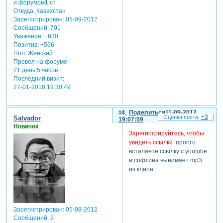
Откуда:
Казахстан
Зарегистрирован
: 05-09-2012
Сообщений:
701
Уважение:
+630
Позитив:
+566
Пол:
Женский
Провел на форуме:
21 день 5 часов
Последний визит:
27-01-2018 19:30:49
4
Поделиться
11-09-2012
+3
Salvador
19:07:59
Новичок
Зарегистрируйтесь, чтобы
увидеть ссылки
просто
всталяете ссылку с youtube
и софтина вынимает mp3
из клипа
Зарегистрирован
: 05-08-2012
Сообщений:
2