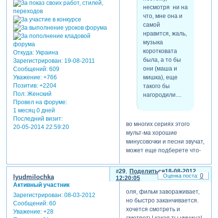
несмотря ни на
что, мне она и
самой
нравится, жаль,
музыка
коротковата
Откуда:
Украина
была, а то бы
Зарегистрирован
: 19-08-2011
они (маша и
Сообщений:
609
мишка), еще
Уважение:
+766
Позитив:
+2204
такого бы
Пол:
Женский
нагородили....
Провел на форуме:
1 месяц 0 дней
Последний визит:
во многих сериях этого
20-05-2014 22:59:20
мульт-ма хорошие
минусовочки и песни звучат,
может еще подберете что-
нибудь и сделаете клип?
29
Поделиться
18-08-2012
0
lyudmilochka
12:20:05
Активный участник
оля, фильм завораживает,
Зарегистрирован
: 08-03-2012
но быстро заканчивается.
Сообщений:
60
хочется смотреть и
Уважение:
+28
смотреть! какая ты умница!