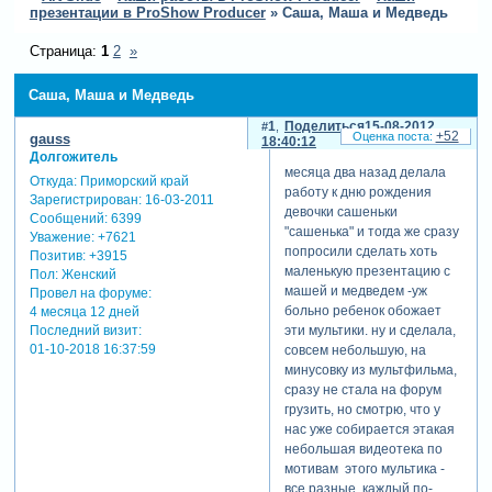
презентации в ProShow Producer
»
Саша, Маша и Медведь
Страница:
1
2
»
Саша, Маша и Медведь
1
Поделиться
15-08-2012
+52
gauss
18:40:12
Долгожитель
месяца два назад делала
Откуда:
Приморский край
работу к дню рождения
Зарегистрирован
: 16-03-2011
девочки сашеньки
Сообщений:
6399
"сашенька" и тогда же сразу
Уважение:
+7621
попросили сделать хоть
Позитив:
+3915
маленькую презентацию с
Пол:
Женский
машей и медведем -уж
Провел на форуме:
больно ребенок обожает
4 месяца 12 дней
Последний визит:
эти мультики. ну и сделала,
01-10-2018 16:37:59
совсем небольшую, на
минусовку из мультфильма,
сразу не стала на форум
грузить, но смотрю, что у
нас уже собирается этакая
небольшая видеотека по
мотивам этого мультика -
все разные, каждый по-