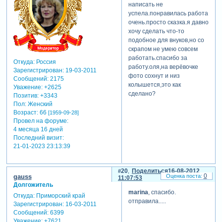
ну, и сашенька ....так и
написать не
выстроилась небольшая
успела.понравилась работа
история....
очень.просто сказка.я давно
хочу сделать что-то
подобное для внуков,но со
ellen
скрапом не умею совсем
написал(а):
работать.спасибо за
Откуда:
Россия
на 1.07 флажки
работу.оля,на верёвочке
Зарегистрирован
: 19-03-2011
на веревочках-
фото сохнут и низ
Сообщений:
2175
это футаж?
колышется,это как
Уважение:
+2625
сделано?
Позитив:
+3343
Пол:
Женский
Возраст:
66
да, лена, это такая
[1959-09-28]
Провел на форуме:
видеомаска....
4 месяца 16 дней
Последний визит:
21-01-2023 23:13:39
20
Поделиться
16-08-2012
0
gauss
11:07:53
Долгожитель
marina
, спасибо.
Откуда:
Приморский край
отправила.....
Зарегистрирован
: 16-03-2011
Сообщений:
6399
Уважение:
+7621