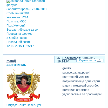
Зарегистрирован
: 22-04-2012
Сообщений:
304
Уважение:
+214
Позитив:
+500
Пол:
Женский
Возраст:
49
[1976-12-20]
Провел на форуме:
8 дней 8 часов
Последний визит:
12-10-2015 11:25:17
7
Поделиться
15-08-2012
+1
mamlj
19:14:04
Долгожитель
gauss
как всегда, здорово!
настоящий мультик
получился! еще одна серия
маши и медведя! спасибо,
получила огромное
удовольствие от просмотра!
Откуда:
Санкт-Петербург