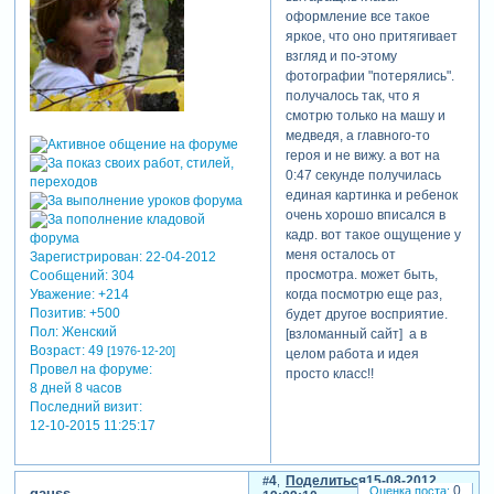
оформление все такое
яркое, что оно притягивает
взгляд и по-этому
фотографии "потерялись".
получалось так, что я
смотрю только на машу и
медведя, а главного-то
героя и не вижу. а вот на
0:47 секунде получилась
единая картинка и ребенок
очень хорошо вписался в
кадр. вот такое ощущение у
меня осталось от
Зарегистрирован
: 22-04-2012
просмотра. может быть,
Сообщений:
304
Уважение:
+214
когда посмотрю еще раз,
Позитив:
+500
будет другое восприятие.
Пол:
Женский
[взломанный сайт] а в
Возраст:
49
[1976-12-20]
целом работа и идея
Провел на форуме:
просто класс!!
8 дней 8 часов
Последний визит:
12-10-2015 11:25:17
4
Поделиться
15-08-2012
0
gauss