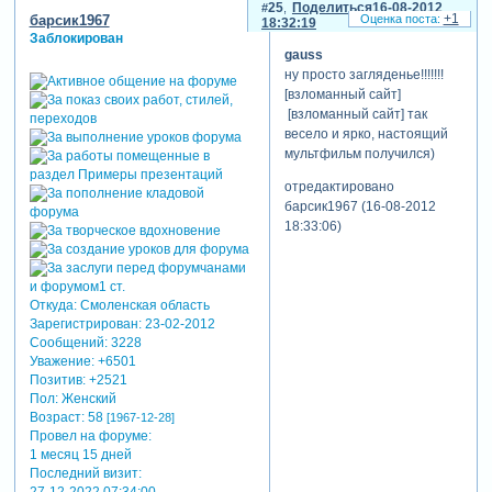
25
Поделиться
16-08-2012
+1
барсик1967
18:32:19
Заблокирован
gauss
ну просто загляденье!!!!!!!
[взломанный сайт]
[взломанный сайт] так
весело и ярко, настоящий
мультфильм получился)
отредактировано
барсик1967 (16-08-2012
18:33:06)
Откуда:
Смоленская область
Зарегистрирован
: 23-02-2012
Сообщений:
3228
Уважение:
+6501
Позитив:
+2521
Пол:
Женский
Возраст:
58
[1967-12-28]
Провел на форуме:
1 месяц 15 дней
Последний визит: