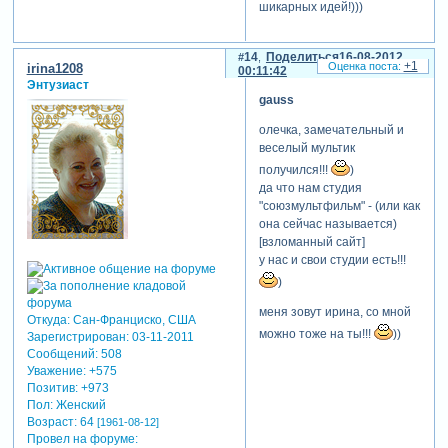
шикарных идей!)))
14
Поделиться
16-08-2012
+1
irina1208
00:11:42
Энтузиаст
gauss
олечка, замечательный и
веселый мультик
получился!!!
)
да что нам студия
"союзмультфильм" - (или как
она сейчас называется)
[взломанный сайт]
у нас и свои студии есть!!!
)
меня зовут ирина, со мной
Откуда:
Сан-Франциско, США
можно тоже на ты!!!
))
Зарегистрирован
: 03-11-2011
Сообщений:
508
Уважение:
+575
Позитив:
+973
Пол:
Женский
Возраст:
64
[1961-08-12]
Провел на форуме: