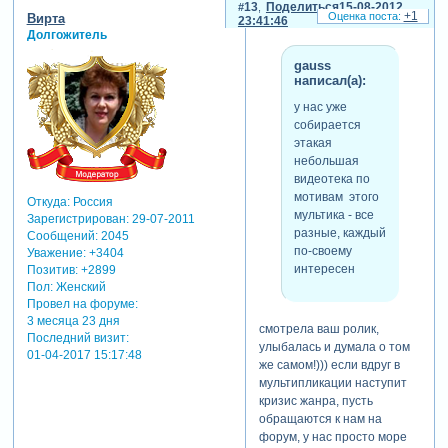
13
Поделиться
15-08-2012
+1
Вирта
23:41:46
Долгожитель
gauss
написал(а):
у нас уже
собирается
этакая
небольшая
видеотека по
мотивам этого
Откуда:
Россия
мультика - все
Зарегистрирован
: 29-07-2011
разные, каждый
Сообщений:
2045
по-своему
Уважение:
+3404
интересен
Позитив:
+2899
Пол:
Женский
Провел на форуме:
3 месяца 23 дня
смотрела ваш ролик,
Последний визит:
улыбалась и думала о том
01-04-2017 15:17:48
же самом!))) если вдруг в
мультипликации наступит
кризис жанра, пусть
обращаются к нам на
форум, у нас просто море