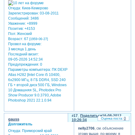
Откуда:
Киев-Кемерово
Зарегистрирован
: 03-08-2011
Сообщений:
3486
Уважение:
+8999
Позитив:
+4153
Пол:
Женский
Возраст:
67
[1959-06-27]
Провел на форуме:
3 месяца 1 день
Последний визит:
09-05-2026 14:52:34
Предупреждения:
0
Параметры компьютера:
ПК DEXP
Atlas H282 [Intel Core i5 10400,
6x2900 МГц, 8 ГБ DDR4, SSD 240
ГБ + второй диск 500 ГБ, Windows
10 Домашняя SL, Photodex Pro
Show Producer 9.0.3793, Adobe
Photoshop 2021 22.1.0.94
17
Поделиться
16-08-2012
0
gauss
10:26:34
Долгожитель
nelly2706
, см. объяснение
Откуда:
Приморский край
этому выше, по-моему, я