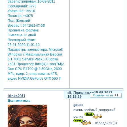
Зарегистрирован
: 16-09-2011
Сообщений:
3273
Уважение:
+5916
Позитив:
+4075
Пол:
Женский
Возраст:
64
[1962-07-05]
Провел на форуме:
3 месяца 12 дней
Последний визит:
25-11-2020 11:01:10
Параметры компьютера:
Microsoft
Windows 7 Максимальная Версия
6.1.7601 Service Pack 1 Сборка
7601 Процессор Intel(R) Core(TM)2
Duo CPU E4700 @ 2.60GHz, 2600
МГц, ядер: 2, опер.память 4ГБ,
видео NVIDIA GeForce GTX 560 Ti
8
Поделиться
15-08-2012
+1
Irinka2011
19:15:19
Долгожитель
gauss
очень весёлый ,задорный
ролик
....взбодрили )))