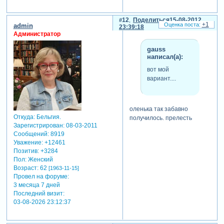
12
Поделиться
15-08-2012
+1
admin
23:39:18
Администратор
gauss
написал(а):
вот мой
вариант....
оленька так забавно
Откуда:
Бельгия.
получилось. прелесть
Зарегистрирован
: 08-03-2011
Сообщений:
8919
Уважение:
+12461
Позитив:
+3284
Пол:
Женский
Возраст:
62
[1963-11-15]
Провел на форуме:
3 месяца 7 дней
Последний визит:
03-08-2026 23:12:37