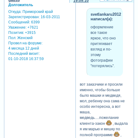
19:09:10
Долгожитель
Откуда:
Приморский край
svetlankaru2012
Зарегистрирован
: 16-03-2011
написал(а):
Сообщений:
6399
оформление
Уважение:
+7621
все такое
Позитив:
+3915
Пол:
Женский
яркое, что оно
Провел на форуме:
притягивает
4 месяца 12 дней
взгляд и по-
Последний визит:
этому
01-10-2018 16:37:59
фотографии
"потерялись".
вот заказчики и просили
именно, чтобы больше
было машки и медведя,
мол, ребенку она сама не
особо интересна, а вот
маша,
медведь.....пожелание
клиента-закон
, выдала
я им марью и мишку по
полной программе
,