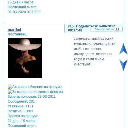
16 дней 7 часов
Последний визит:
01-03-2020 07:19:39
15
Поделиться
16-08-2012
+1
marifed
08:37:48
Постоялец
замечательный детский
мультик получился! детки
любят все яркое,
движущееся. особенно
когда и сами в нем
участвуют!
Зарегистрирован
: 23-03-2011
Сообщений:
281
Уважение:
+131
Позитив:
+1003
Провел на форуме:
21 день 19 часов
Последний визит: