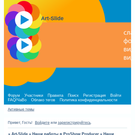
Art-Slide
Форум
Участники
Правила
Поиск
Регистрация
Войти
FAQ/ЧаВо
Облако тегов
Политика конфиденциальности
Активные темы
Привет, Гость!
Войдите
или
зарегистрируйтесь
.
»
Art-Slide
»
Наши работы в ProShow Producer
»
Наши