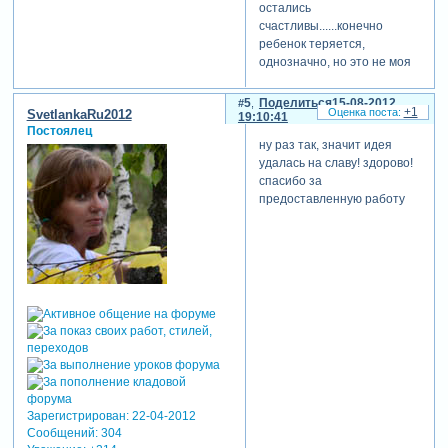
остались
счастливы......конечно
ребенок теряется,
однозначно, но это не моя
прихоть
фиалка
5
Поделиться
15-08-2012
+1
SvetlankaRu2012
svetlankaru2012
19:10:41
Постоялец
ну раз так, значит идея
, спасибо за отзывы
удалась на славу! здорово!
спасибо за
предоставленную работу
Зарегистрирован
: 22-04-2012
Сообщений:
304