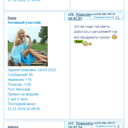
27-12-2022 07:34:00
26
Поделиться
16-08-2012
+1
liena
18:41:57
Активный участник
это же надо так уметь
работать с деталями!!! так
всё продумать! супер!
Зарегистрирован
: 18-03-2012
Сообщений:
56
Уважение:
+79
Позитив:
+156
Пол:
Женский
Провел на форуме:
2 дня 2 часа
Последний визит:
11-11-2019 20:28:45
27
Поделиться
16-08-2012
0
gauss
18:42:34