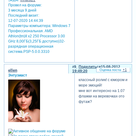
Skype:
irinaist22
Провел на форуме:
3 месяца 9 дней
Последний визит:
12-07-2020 14:44:39
Параметры компьютера:
Windows 7
Профессиональная. AMD
Athlon(tm)II x2 250 Processor 3.00
GHz 8,00ГБ(3,25ГБ доступно)32-
разрядная операционная
система.PSP-5.0.0.3310
9
Поделиться
15-08-2012
+1
ellen
19:49:20
Энтузиаст
классный ролик! с юмором и
море эмоций!
мне вот интересно на 1.07
флажки на веревочках-это
футаж?