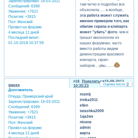
Зарегистрирован
: 16-03-2011
там четко и подробно все
Сообщений:
6399
объяснила...... а вообще,
Уважение:
+7621
эта работа может служить
Позитив:
+3915
именно примером того, как
Пол:
Женский
обилие скрапа и клипарта
Провел на форуме:
может "убить" фото
, чем и
4 месяца 12 дней
Последний визит:
грешат мнооооогие из
01-10-2018 16:37:59
наших форумчан, часто
вместо работы видим
демонстрацию красивого
клипарта, скрап-
наборов.....увы........
18
Поделиться
16-08-2012
0
gauss
10:35:23
Долгожитель
mamlj
Откуда:
Приморский край
irinka2011
Зарегистрирован
: 16-03-2011
ellen
Сообщений:
6399
tatashka2009
Уважение:
+7621
1qa2ws
Позитив:
+3915
nisana
Пол:
Женский
admin
Провел на форуме:
вирта
4 месяца 12 дней