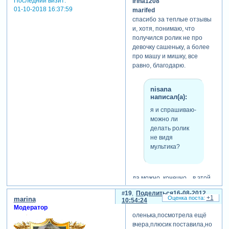
Последний визит:
irina1208
01-10-2018 16:37:59
marifed
спасибо за теплые отзывы
и, хотя, понимаю, что
получился ролик не про
девочку сашеньку, а более
про машу и мишку, все
равно, благодарю.
nisana
написал(а):
я и спрашиваю-
можно ли
делать ролик
не видя
мультика?
да можно, конечно....в этой
работе от настоящего
19
Поделиться
16-08-2012
сюжета мультика нет
+1
marina
10:54:24
ничего, просто сама на ходу
Модератор
придумывала, что бы могли
оленька,посмотрела ещё
сообразить маша и мишка,
вчера,плюсик поставила,но