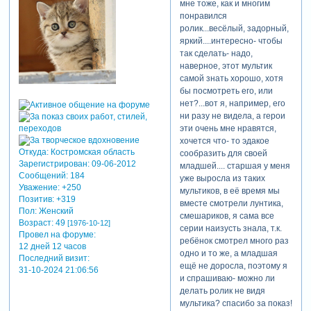
мне тоже, как и многим
понравился
ролик...весёлый, задорный,
яркий....интересно- чтобы
так сделать- надо,
наверное, этот мультик
самой знать хорошо, хотя
бы посмотреть его, или
нет?...вот я, например, его
ни разу не видела, а герои
эти очень мне нравятся,
хочется что- то эдакое
Откуда:
Костромская область
сообразить для своей
Зарегистрирован
: 09-06-2012
младшей.... старшая у меня
Сообщений:
184
уже выросла из таких
Уважение:
+250
мультиков, в её время мы
Позитив:
+319
вместе смотрели лунтика,
Пол:
Женский
смешариков, я сама все
Возраст:
49
[1976-10-12]
серии наизусть знала, т.к.
Провел на форуме:
ребёнок смотрел много раз
12 дней 12 часов
одно и то же, а младшая
Последний визит:
ещё не доросла, поэтому я
31-10-2024 21:06:56
и спрашиваю- можно ли
делать ролик не видя
мультика? спасибо за показ!