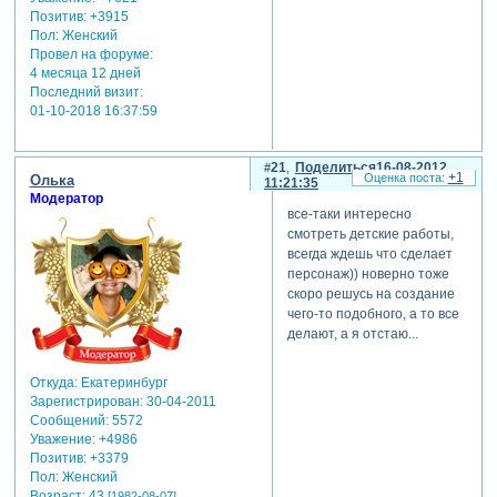
Позитив:
+3915
Пол:
Женский
Провел на форуме:
4 месяца 12 дней
Последний визит:
01-10-2018 16:37:59
21
Поделиться
16-08-2012
+1
Олька
11:21:35
Модератор
все-таки интересно
смотреть детские работы,
всегда ждешь что сделает
персонаж)) новерно тоже
скоро решусь на создание
чего-то подобного, а то все
делают, а я отстаю...
Откуда:
Екатеринбург
Зарегистрирован
: 30-04-2011
Сообщений:
5572
Уважение:
+4986
Позитив:
+3379
Пол:
Женский
Возраст:
43
[1982-08-07]