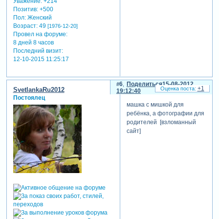
Уважение:
+214
Позитив:
+500
Пол:
Женский
Возраст:
49
[1976-12-20]
Провел на форуме:
8 дней 8 часов
Последний визит:
12-10-2015 11:25:17
6
Поделиться
15-08-2012
+1
SvetlankaRu2012
19:12:40
Постоялец
машка с мишкой для
ребёнка, а фотографии для
родителей [взломанный
сайт]