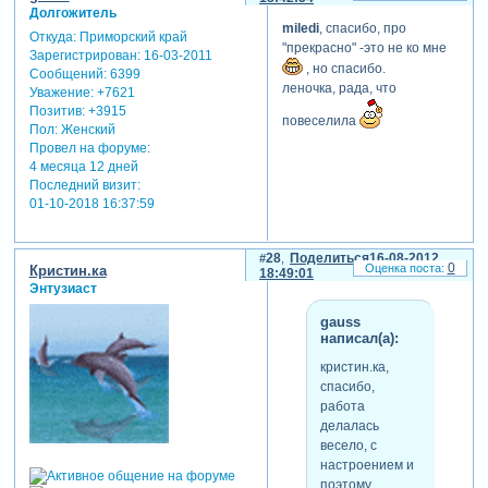
Долгожитель
miledi
, спасибо, про
Откуда:
Приморский край
"прекрасно" -это не ко мне
Зарегистрирован
: 16-03-2011
, но спасибо.
Сообщений:
6399
леночка, рада, что
Уважение:
+7621
Позитив:
+3915
повеселила
Пол:
Женский
Провел на форуме:
4 месяца 12 дней
Последний визит:
01-10-2018 16:37:59
28
Поделиться
16-08-2012
0
Кристин.ка
18:49:01
Энтузиаст
gauss
написал(а):
кристин.ка,
спасибо,
работа
делалась
весело, с
настроением и
поэтому,