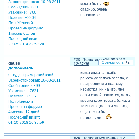
Зарегистрирован
: 19-08-2011
место быть!
Сообщений:
609
спасибо, очень
Уважение:
+766
понравился!!!!
Позитив:
+2204
Пол:
Женский
Провел на форуме:
1 месяц 0 дней
Последний визит:
20-05-2014 22:59:20
23
Поделиться
16-08-2012
+2
gauss
12:37:36
Долгожитель
кристин.ка
, спасибо,
Откуда:
Приморский край
работа делалась весело, с
Зарегистрирован
: 16-03-2011
настроением и поэтому,
Сообщений:
6399
несмотря ни на что, мне
Уважение:
+7621
она и самой нравится, жаль,
Позитив:
+3915
музыка коротковата была, а
Пол:
Женский
то бы они (маша и мишка),
Провел на форуме:
еще такого бы
4 месяца 12 дней
Последний визит:
нагородили....
01-10-2018 16:37:59
24
Поделиться
16-08-2012