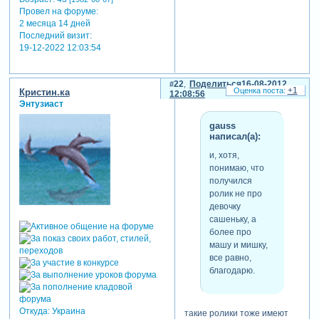
Провел на форуме:
2 месяца 14 дней
Последний визит:
19-12-2022 12:03:54
22
Поделиться
16-08-2012
+1
Кристин.ка
12:08:56
Энтузиаст
gauss
написал(а):
и, хотя,
понимаю, что
получился
ролик не про
девочку
сашеньку, а
более про
машу и мишку,
все равно,
благодарю.
Откуда:
Украина
такие ролики тоже имеют