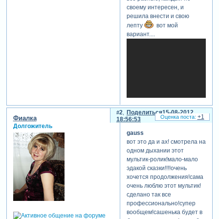
своему интересен, и
решила внести и свою
лепту
вот мой
вариант....
2
Поделиться
15-08-2012
+1
Фиалка
18:56:53
Долгожитель
gauss
вот это да и ах! смотрела на
одном дыхании этот
мультик-ролик!мало-мало
эдакой сказки!!!!очень
хочется продолжения!сама
очень люблю этот мультик!
теги: детский
сделано так все
профессионально!супер
вообщем!сашенька будет в