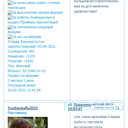
большом восторге!спасибо
вам за доставленное
удовольствие!
Откуда:
Башкортостан
Зарегистрирован
: 05-06-2011
Сообщений:
997
Уважение:
+1103
Позитив:
+1640
Пол:
Женский
Возраст:
61
[1964-10-23]
Провел на форуме:
2 месяца 1 день
Последний визит:
20-02-2022 12:41:48
3
Поделиться
15-08-2012
+1
SvetlankaRu2012
19:03:47
Постоялец
оля, очень красивая и яркая
работа, смотрела
вытаращив глаза.