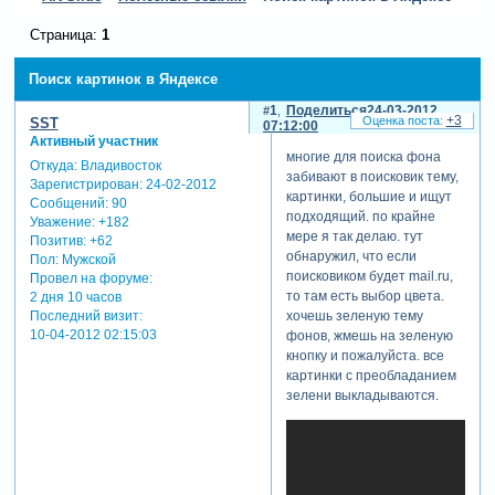
Страница:
1
Поиск картинок в Яндексе
1
Поделиться
24-03-2012
+3
SST
07:12:00
Активный участник
многие для поиска фона
Откуда:
Владивосток
забивают в поисковик тему,
Зарегистрирован
: 24-02-2012
картинки, большие и ищут
Сообщений:
90
подходящий. по крайне
Уважение:
+182
мере я так делаю. тут
Позитив:
+62
обнаружил, что если
Пол:
Мужской
поисковиком будет mail.ru,
Провел на форуме:
то там есть выбор цвета.
2 дня 10 часов
Последний визит:
хочешь зеленую тему
10-04-2012 02:15:03
фонов, жмешь на зеленую
кнопку и пожалуйста. все
картинки с преобладанием
зелени выкладываются.