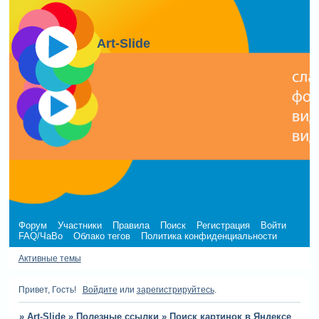
Art-Slide
Форум
Участники
Правила
Поиск
Регистрация
Войти
FAQ/ЧаВо
Облако тегов
Политика конфиденциальности
Активные темы
Привет, Гость!
Войдите
или
зарегистрируйтесь
.
»
Art-Slide
»
Полезные ссылки
»
Поиск картинок в Яндексе