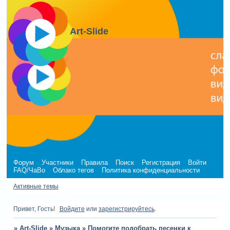
Art-Slide
Форум
Участники
Правила
Поиск
Регистрация
Войти
FAQ/ЧаВо
Облако тегов
Политика конфиденциальности
Активные темы
Привет, Гость!
Войдите
или
зарегистрируйтесь
.
»
Art-Slide
»
Музыка
»
Помогите подобрать песенки к