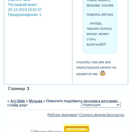
темой нашего
Последний визит:
форума :ссылка
25-12-2019 18:52:37
подпись автора
Предупреждения:
1
иногда,
черная полоса
жизни, может
стать
взлетной!!!!
спасибо,там уже всё
переслушали,ничего не
нравится им.
Страница:
1
»
Art-Slide
»
Музыка
»
Помогите подобрать песенки к детскому
слайд шоу!
Рейтинг форумов
|
Создать форум бесплатно