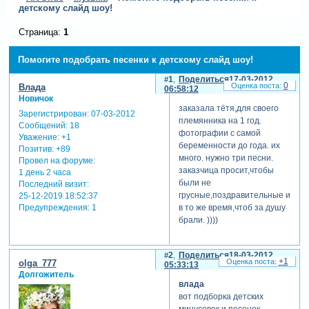
детскому слайд шоу!
Страница:
1
Помогите подобрать песенки к детскому слайд шоу!
1
Поделиться
17-03-2012
0
Влада
06:58:12
Новичок
заказала тётя,для своего
Зарегистрирован
: 07-03-2012
племянника на 1 год.
Сообщений:
18
фотографии с самой
Уважение:
+1
беременности до года. их
Позитив:
+89
много. нужно три песни.
Провел на форуме:
заказчица просит,чтобы
1 день 2 часа
были не
Последний визит:
грусные,поздравительные и
25-12-2019 18:52:37
Предупреждения:
1
в то же время,чтоб за душу
брали. ))))
2
Поделиться
18-03-2012
+1
olga_777
05:33:13
Долгожитель
влада
вот подборка детских