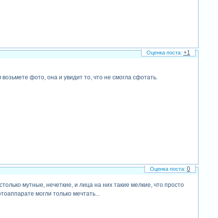
+1
м возьмете фото, она и увидит то, что не смогла сфотать.
0
астолько мутные, нечеткие, и лица на них такие мелкие, что просто
отоаппарате могли только мечтать...