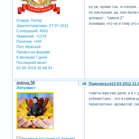
ну уж, прямо так...и плохие
по наслышке. да, они были н
аппарат - "смена-2".
Откуда:
Питер
понимаю, что не в тему это н
Зарегистрирован
: 27-07-2011
Сообщений:
4665
Уважение:
+1376
Позитив:
+445
Пол:
Мужской
Провел на форуме:
6 месяцев 7 дней
Последний визит:
02-05-2016 20:49:34
antoxa.58
8
Поделиться
12-03-2012 21:
Энтузиаст
советы вам уже дали, а я с
узбекистане... это в самом д
переплетено ароматов! сейча