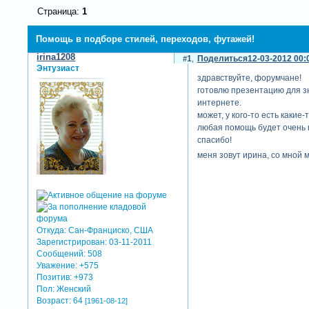
Страница:
1
Помощь в подборе стилей, переходов, футажей!
irina1208
1
Поделиться
12-03-2012 00:
Энтузиаст
здравствуйте, форумчане!
готовлю презентацию для зн
интернете.
может, у кого-то есть какие
любая помощь будет очень к
спасибо!
меня зовут ирина, со мной 
Откуда:
Сан-Франциско, США
Зарегистрирован
: 03-11-2011
Сообщений:
508
Уважение:
+575
Позитив:
+973
Пол:
Женский
Возраст:
64
[1961-08-12]