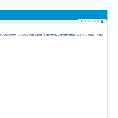
0
в основном по средней азии (ташкент, самарканд). кое-что нашла на