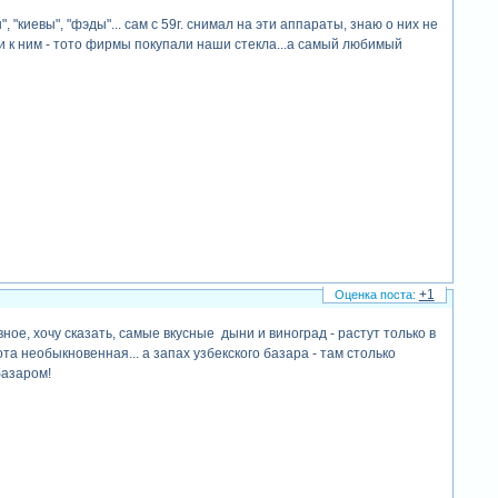
 "киевы", "фэды"... сам с 59г. снимал на эти аппараты, знаю о них не
ики к ним - тото фирмы покупали наши стекла...а самый любимый
+1
авное, хочу сказать, самые вкусные дыни и виноград - растут только в
снота необыкновенная... а запах узбекского базара - там столько
базаром!