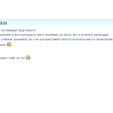
28:54
за наводку! буду искать!
лению! а фотоаппарата, как я понимаю, не было, вот в этом вся загвоздка!
 о жизни знакомой, не о ее путешествиях! просто хотелось как-то скомпонова
арою!
можно тоже на ты!