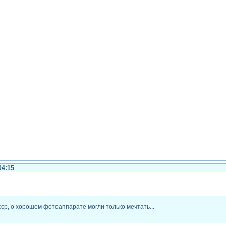
04:15
сср, о хорошем фотоаппарате могли только мечтать...