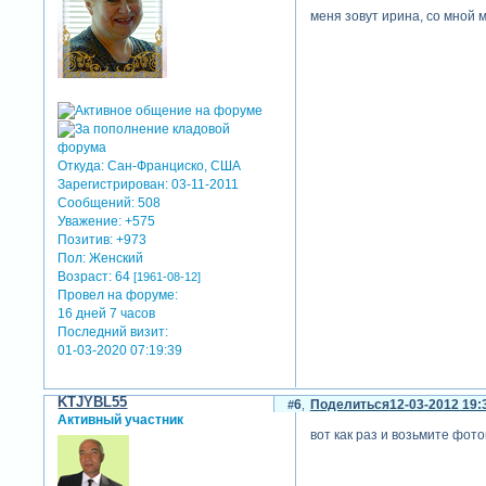
меня зовут ирина, со мной 
Откуда:
Сан-Франциско, США
Зарегистрирован
: 03-11-2011
Сообщений:
508
Уважение:
+575
Позитив:
+973
Пол:
Женский
Возраст:
64
[1961-08-12]
Провел на форуме:
16 дней 7 часов
Последний визит:
01-03-2020 07:19:39
KTJYBL55
6
Поделиться
12-03-2012 19:
Активный участник
вот как раз и возьмите фот