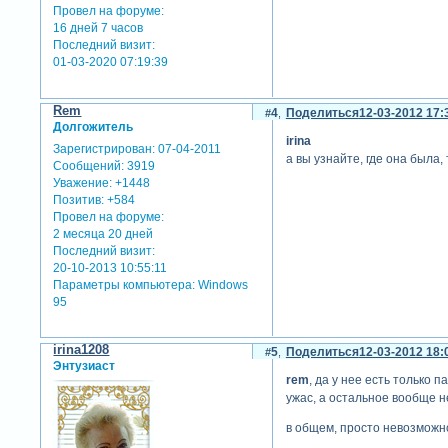
Провел на форуме:
16 дней 7 часов
Последний визит:
01-03-2020 07:19:39
Rem
4
Поделиться
12-03-2012 17:
Долгожитель
irina
Зарегистрирован
: 07-04-2011
а вы узнайте, где она была,
Сообщений:
3919
Уважение:
+1448
Позитив:
+584
Провел на форуме:
2 месяца 20 дней
Последний визит:
20-10-2013 10:55:11
Параметры компьютера:
Windows
95
irina1208
5
Поделиться
12-03-2012 18:
Энтузиаст
rem
, да у нее есть только 
ужас, а остальное вообще не
в общем, просто невозможн