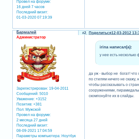
Провел на форуме:
16 дней 7 часов
Последний визит:
01-03-2020 07:19:39
Бармалей
2
Поделиться
12-03-2012 13:
Администратор
irina написал(а):
у нее есть несколько 
да уж - выбор не богат! чт
по стилям ничего не скажу, 
чтобы рассказывать о стран
Зарегистрирован
: 19-04-2011
сооружениями, пирамидальн
Сообщений:
5010
скомпонуйте их в слайды.
Уважение:
+3152
Позитив:
+381
Пол:
Мужской
Провел на форуме:
2 месяца 27 дней
Последний визит:
08-09-2021 17:04:59
Параметры компьютера:
Ноутбук