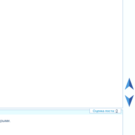
0
арыми.