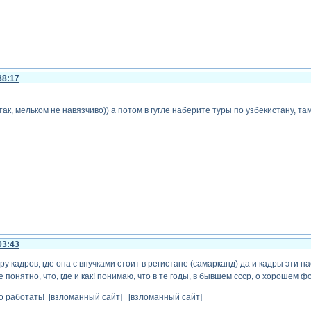
38:17
 так, мельком не навязчиво)) а потом в гугле наберите туры по узбекистану, та
03:43
пару кадров, где она с внучками стоит в регистане (самарканд) да и кадры эти н
 понятно, что, где и как! понимаю, что в те годы, в бывшем ссср, о хорошем ф
о работать! [взломанный сайт] [взломанный сайт]