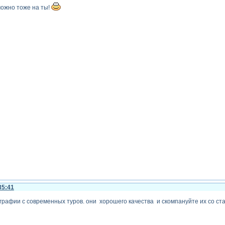
можно тоже на ты!
35:41
ографии с современных туров. они хорошего качества и скомпануйте их со ст