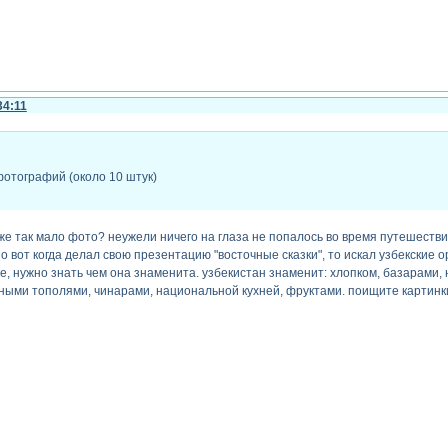
34:11
фотографий (около 10 штук)
о же так мало фото? неужели ничего на глаза не попалось во время путешест
но вот когда делал свою презентацию "восточные сказки", то искал узбекские
е, нужно знать чем она знаменита. узбекистан знаменит: хлопком, базарам
ыми тополями, чинарами, национальной кухней, фруктами. поищите картинки