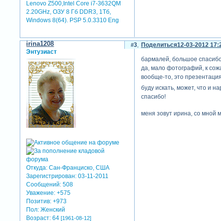
Lenovo Z500,Intel Core i7-3632QM
2.20GHz, ОЗУ 8 Гб DDR3, 1Тб,
Windows 8(64). PSP 5.0.3310 Eng
irina1208
3
Поделиться
12-03-2012 17:
Энтузиаст
бармалей, большое спасибо 
да, мало фотографий, к сожа
вообще-то, это презентация
буду искать, может, что и н
спасибо!
меня зовут ирина, со мной 
Откуда:
Сан-Франциско, США
Зарегистрирован
: 03-11-2011
Сообщений:
508
Уважение:
+575
Позитив:
+973
Пол:
Женский
Возраст:
64
[1961-08-12]