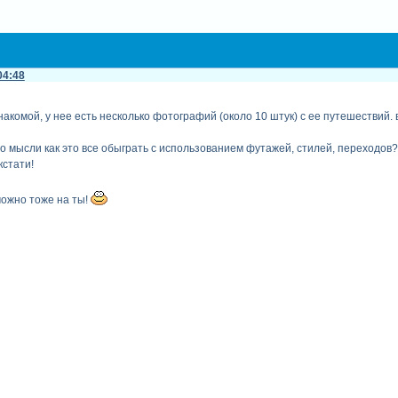
04:48
акомой, у нее есть несколько фотографий (около 10 штук) с ее путешествий. 
-то мысли как это все обыграть с использованием футажей, стилей, переходов?
стати!
можно тоже на ты!