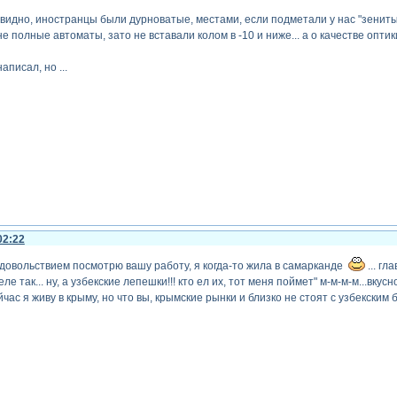
...видно, иностранцы были дурноватые, местами, если подметали у нас "зениты",
е полные автоматы, зато не вставали колом в -10 и ниже... а о качестве опт
аписал, но ...
02:22
 удовольствием посмотрю вашу работу, я когда-то жила в самарканде
... гл
еле так... ну, а узбекские лепешки!!! кто ел их, тот меня поймет" м-м-м-м...вку
с я живу в крыму, но что вы, крымские рынки и близко не стоят с узбекским 