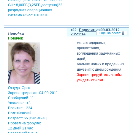
Athlon(tm)II x2 250 Processor 3.00
GHz 8,00ГБ(3,25ГБ доступно)32-
разрядная операционная
система.PSP-5.0.0.3310
22
Поделиться
09-03-2012
0
Лено4ка
23:21:14
Новичок
желаю здоровья,
процветания,
воплощения задуманных
идей,
больше новых и преданных
друзей!!! с днем рождения!
Зарегистрируйтесь, чтобы
увидеть ссылки
Откуда:
Орск
Зарегистрирован
: 04-09-2011
Сообщений:
11
Уважение:
+3
Позитив:
+234
Пол:
Женский
Возраст:
65
[1961-05-10]
Провел на форуме:
12 дней 21 час