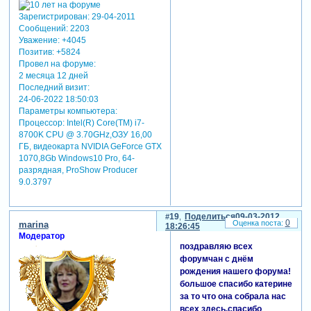
Зарегистрирован
: 29-04-2011
Сообщений:
2203
Уважение:
+4045
Позитив:
+5824
Провел на форуме:
2 месяца 12 дней
Последний визит:
24-06-2022 18:50:03
Параметры компьютера:
Процессор: Intel(R) Core(TM) i7-
8700K CPU @ 3.70GHz,ОЗУ 16,00
ГБ, видеокарта NVIDIA GeForce GTX
1070,8Gb Windows10 Pro, 64-
разрядная, ProShow Producer
9.0.3797
19
Поделиться
09-03-2012
0
marina
18:26:45
Модератор
поздравляю всех
форумчан с днём
рождения нашего форума!
большое спасибо катерине
за то что она собрала нас
всех здесь.спасибо