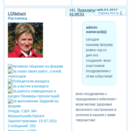
11
Поделиться
09-03-2012
0
LGNahant
01:00:53
Постоялец
admin
написал(а):
сегодня
нашему форуму
ровно год со
дня его
создания. всех
участников
поздравляем с
этим событием!
всех поздравляю с
праздником и юбилеем !
всем желаю здоровья
весеннего настроения и
Откуда:
США, MA
успехов в нашем с вами
Massachusetts,Nahant
творчестве!
Зарегистрирован
: 15-07-2011
Сообщений:
350
Уважение:
+1368