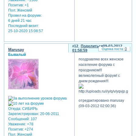
Позитив:
+1
Пол:
Женский
Провел на форуме:
6 дней 21 час
Последний визит:
25-10-2020 15:08:57
12
Поделиться
09-03-2012
0
Marusay
01:58:59
Бывалый
поздравляю всех женское
население форума с
праздником!!!
великолепный форум! с
днем рождения!!!
отредактировано marusay
(09-03-2012 02:00:36)
Откуда:
СИБИРЬ
Зарегистрирован
: 20-06-2011
Сообщений:
107
Уважение:
+78
Позитив:
+274
Пол:
Женский