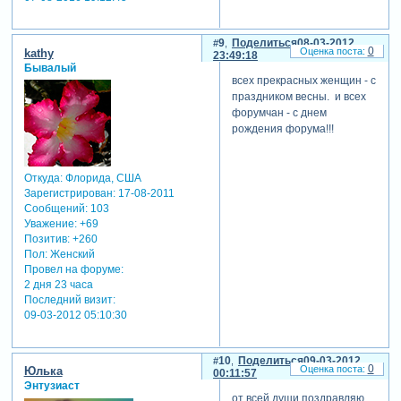
9
Поделиться
08-03-2012
0
kathy
23:49:18
Бывалый
всех прекрасных женщин - с
праздником весны. и всех
форумчан - с днем
рождения форума!!!
Откуда:
Флорида, США
Зарегистрирован
: 17-08-2011
Сообщений:
103
Уважение:
+69
Позитив:
+260
Пол:
Женский
Провел на форуме:
2 дня 23 часа
Последний визит:
09-03-2012 05:10:30
10
Поделиться
09-03-2012
0
Юлька
00:11:57
Энтузиаст
от всей души поздравляю