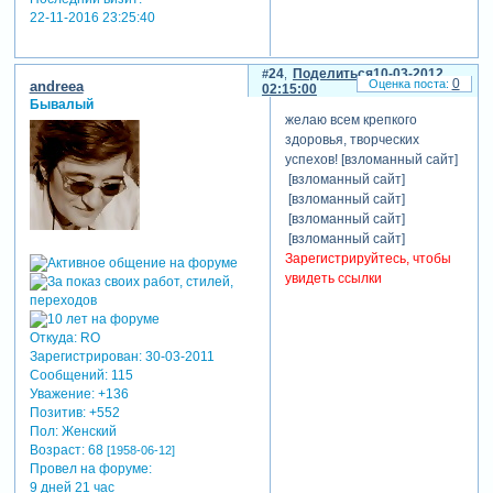
22-11-2016 23:25:40
24
Поделиться
10-03-2012
0
andreea
02:15:00
Бывалый
желаю всем крепкого
здоровья, творческих
успехов! [взломанный сайт]
[взломанный сайт]
[взломанный сайт]
[взломанный сайт]
[взломанный сайт]
Зарегистрируйтесь, чтобы
увидеть ссылки
Откуда:
RO
Зарегистрирован
: 30-03-2011
Сообщений:
115
Уважение:
+136
Позитив:
+552
Пол:
Женский
Возраст:
68
[1958-06-12]
Провел на форуме:
9 дней 21 час