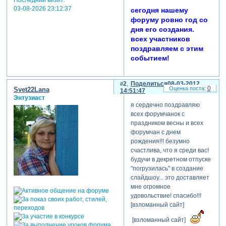
03-08-2026 23:12:37
сегодня нашему
форуму ровно год со
дня его создания.
всех участников
поздравляем с этим
событием!
2
Поделиться
08-03-2012
0
Svet22Lana
14:51:47
Энтузиаст
я сердечно поздравляю
всех форумчанок с
праздником весны и всех
форумчан с днем
рождения!!! безумно
счастлива, что я среди вас!
будучи в декретном отпуске
"погрузилась" в создание
слайдшоу... это доставляет
мне огромное
удовольствие! спасибо!!!
[взломанный сайт]
[взломанный сайт]