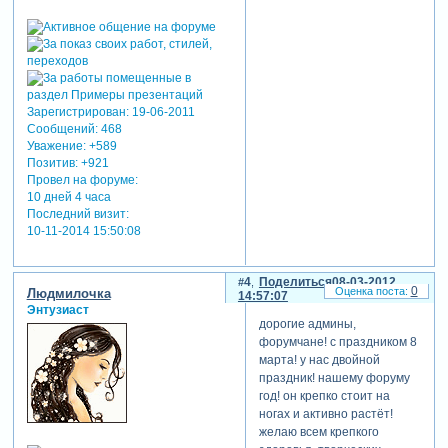
Зарегистрирован
: 19-06-2011
Сообщений:
468
Уважение:
+589
Позитив:
+921
Провел на форуме:
10 дней 4 часа
Последний визит:
10-11-2014 15:50:08
4
Поделиться
08-03-2012
0
Людмилочка
14:57:07
Энтузиаст
дорогие админы,
форумчане! с праздником 8
марта! у нас двойной
праздник! нашему форуму
год! он крепко стоит на
ногах и активно растёт!
желаю всем крепкого