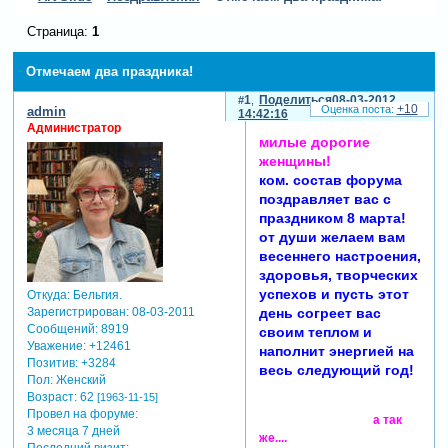
Страница:
1
Отмечаем два праздника!
1
Поделиться
08-03-2012
+10
admin
14:42:16
Администратор
милые дорогие
женщины!
ком. состав форума
поздравляет вас с
праздником 8 марта!
от души желаем вам
весеннего настроения,
здоровья, творческих
успехов и пусть этот
Откуда:
Бельгия.
Зарегистрирован
: 08-03-2011
день согреет вас
Сообщений:
8919
своим теплом и
Уважение:
+12461
наполнит энергией на
Позитив:
+3284
весь следующий год!
Пол:
Женский
Возраст:
62
[1963-11-15]
Провел на форуме:
а так
3 месяца 7 дней
же....
Последний визит: