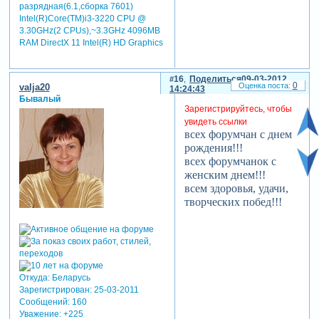
разрядная(6.1,сборка 7601)
Intel(R)Core(TM)i3-3220 CPU @
3.30GHz(2 CPUs),~3.3GHz 4096MB
RAM DirectX 11 Intel(R) HD Graphics
16
Поделиться
09-03-2012
0
valja20
14:24:43
Бывалый
Зарегистрируйтесь, чтобы
увидеть ссылки
всех форумчан с днем
рождения!!!
всех форумчанок с
женским днем!!!
всем здоровья, удачи,
творческих побед!!!
Откуда:
Беларусь
Зарегистрирован
: 25-03-2011
Сообщений:
160
Уважение:
+225