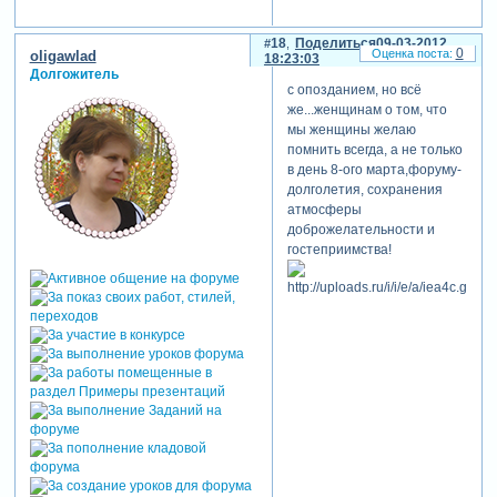
18
Поделиться
09-03-2012
0
oligawlad
18:23:03
Долгожитель
с опозданием, но всё
же...женщинам о том, что
мы женщины желаю
помнить всегда, а не только
в день 8-ого марта,форуму-
долголетия, сохранения
атмосферы
доброжелательности и
гостеприимства!