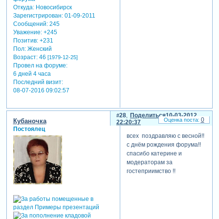
Откуда:
Новосибирск
Зарегистрирован
: 01-09-2011
Сообщений:
245
Уважение:
+245
Позитив:
+231
Пол:
Женский
Возраст:
46
[1979-12-25]
Провел на форуме:
6 дней 4 часа
Последний визит:
08-07-2016 09:02:57
28
Поделиться
10-03-2012
0
Кубаночка
22:20:37
Постоялец
всех поздравляю с весной!!
с днём рождения форума!!
спасибо катерине и
модераторам за
гостеприимство !!