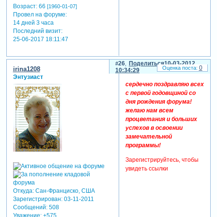
Возраст:
66
[1960-01-07]
Провел на форуме:
14 дней 3 часа
Последний визит:
25-06-2017 18:11:47
26
Поделиться
10-03-2012
0
irina1208
10:34:29
Энтузиаст
сердечно поздравляю всех
с первой годовщиной со
дня рождения форума!
желаю нам всем
процветания и больших
успехов в освоении
замечательной
программы!
Зарегистрируйтесь, чтобы
увидеть ссылки
Откуда:
Сан-Франциско, США
Зарегистрирован
: 03-11-2011
Сообщений:
508
Уважение:
+575