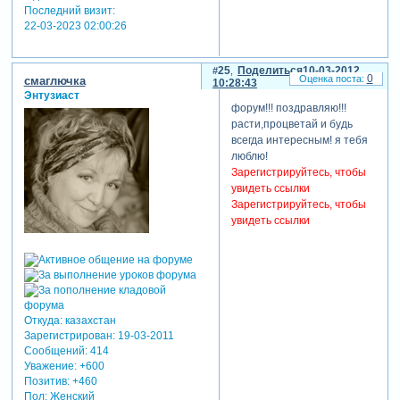
Последний визит:
22-03-2023 02:00:26
25
Поделиться
10-03-2012
0
смаглючка
10:28:43
Энтузиаст
форум!!! поздравляю!!!
расти,процветай и будь
всегда интересным! я тебя
люблю!
Зарегистрируйтесь, чтобы
увидеть ссылки
Зарегистрируйтесь, чтобы
увидеть ссылки
Откуда:
казахстан
Зарегистрирован
: 19-03-2011
Сообщений:
414
Уважение:
+600
Позитив:
+460
Пол:
Женский