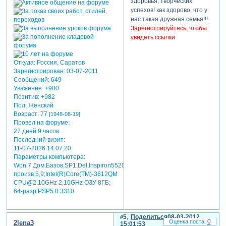
здоровья, творческих
успехов! как здорово, что у
нас такая дружная семья!!!
Зарегистрируйтесь, чтобы
увидеть ссылки
Откуда:
Россия, Саратов
Зарегистрирован
: 03-07-2011
Сообщений:
649
Уважение:
+900
Позитив:
+982
Пол:
Женский
Возраст:
77
[1948-08-19]
Провел на форуме:
27 дней 9 часов
Последний визит:
11-07-2026 14:07:20
Параметры компьютера:
Wbn.7,Дом.Базов,SP1,Del,Inspiron5520,индекс
произв 5,9;Intel(R)Core(TM)-3612QM
CPU@2.10GHz 2,10GHz ОЗУ 8ГБ;
64-разр PSP5.0.3310
5
Поделиться
08-03-2012
0
2lena3
15:01:53