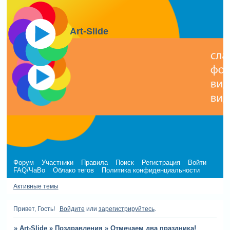
Art-Slide
Форум
Участники
Правила
Поиск
Регистрация
Войти
FAQ/ЧаВо
Облако тегов
Политика конфиденциальности
Активные темы
Привет, Гость!
Войдите
или
зарегистрируйтесь
.
»
Art-Slide
»
Поздравления
»
Отмечаем два праздника!