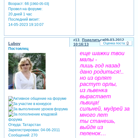
Возраст:
66
[1960-05-03]
Провел на форуме:
20 дней 1 час
Последний визит:
14-05-2023 19:10:07
13
Поделиться
09-03-2012
0
Lubov
10:16:13
Постоялец
еще шажки твои
малы -
лишь год назад
дано родиться!..
но из орлят
растут орлы,
из львенка
вырастает
львица!
сильней, мудрей за
много лет
ты станешь,
Откуда:
Татарстан
выйдя из
Зарегистрирован
: 04-06-2011
пеленок…
Сообщений:
270