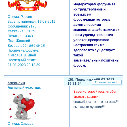
модераторам форума за
их труд,терпение.и
всем,всем
Откуда:
Россия
форумчанам,которые
Зарегистрирован
: 19-03-2011
делятся своими
Сообщений:
2175
знаниями,наработками.желаю
Уважение:
+2625
всем удачи,творческих
Позитив:
+3343
успехов,прекрасного
Пол:
Женский
настроения.как же
Возраст:
66
[1959-09-28]
здорово,что существует
Провел на форуме:
такой
4 месяца 16 дней
Последний визит:
замечательный,позитивный
21-01-2023 23:13:39
форум.
20
Поделиться
09-03-2012
0
апельсин
19:21:54
Активный участник
Зарегистрируйтесь, чтобы
увидеть ссылки
спасибо за то, что вы есть!!!
вы самые лучшие!!!
Откуда:
Самара