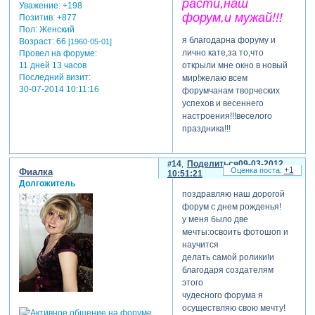
расти,наш
Уважение:
+198
форум,и мужай!!!
Позитив:
+877
Пол:
Женский
я благодарна форуму и
Возраст:
66
[1960-05-01]
лично кате,за то,что
Провел на форуме:
открыли мне окно в новый
11 дней 13 часов
Последний визит:
мир!желаю всем
30-07-2014 10:11:16
форумчанам творческих
успехов и весеннего
настроения!!!веселого
праздника!!!
14
Поделиться
09-03-2012
+1
Фиалка
10:51:21
Долгожитель
поздравляю наш дорогой
форум с днем рожденья!
у меня было две
мечты:освоить фотошоп и
научится
делать самой ролики!и
благодаря создателям
этого
чудесного форума я
осуществляю свою мечту!