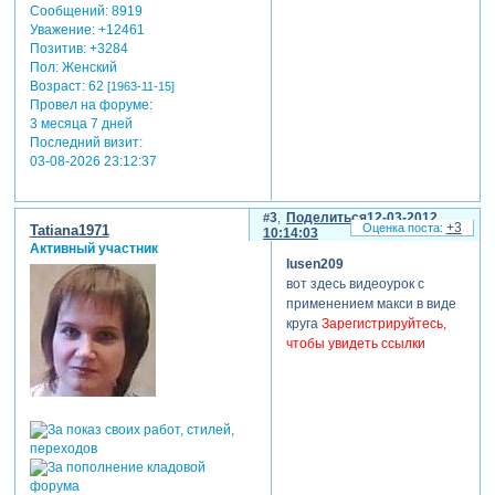
Сообщений:
8919
Уважение:
+12461
Позитив:
+3284
Пол:
Женский
Возраст:
62
[1963-11-15]
Провел на форуме:
3 месяца 7 дней
Последний визит:
03-08-2026 23:12:37
3
Поделиться
12-03-2012
+3
Tatiana1971
10:14:03
Активный участник
lusen209
вот здесь видеоурок с
применением макси в виде
круга
Зарегистрируйтесь,
чтобы увидеть ссылки