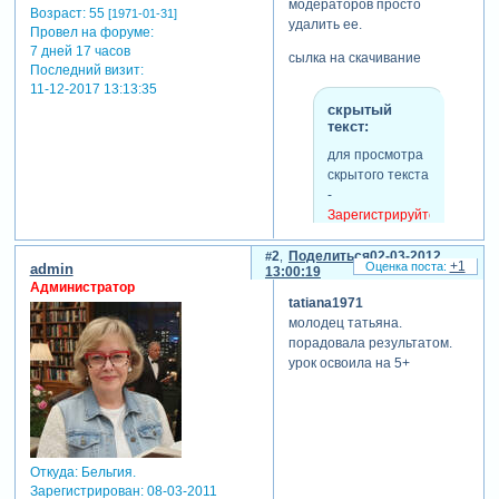
модераторов просто
Возраст:
55
[1971-01-31]
удалить ее.
Провел на форуме:
7 дней 17 часов
сылка на скачивание
Последний визит:
11-12-2017 13:13:35
скрытый
текст:
для просмотра
скрытого текста
-
Зарегистрируйтесь,
чтобы увидеть
ссылки
или
2
Поделиться
02-03-2012
+1
admin
13:00:19
зарегистрируйтесь
.
Администратор
tatiana1971
молодец татьяна.
теги: стили, proshow
порадовала результатом.
producer
урок освоила на 5+
Откуда:
Бельгия.
Зарегистрирован
: 08-03-2011