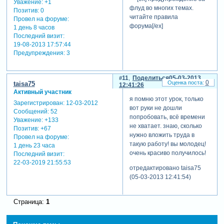
Уважение:
+1
proshow
флуд во многих темах.
Позитив:
0
producer
читайте правила
Провел на форуме:
форума[/ex]
1 день 8 часов
Последний визит:
супер, просто отлично!
19-08-2013 17:57:44
[ex]за нарушение правил
Предупреждения:
3
форума, набор сообщений,
флуд в темах - второе
11
Поделиться
05-03-2013
предупреждение.[/ex]
0
taisa75
12:41:26
Активный участник
я помню этот урок, только
Зарегистрирован
: 12-03-2012
вот руки не дошли
Сообщений:
52
попробовать, всё времени
Уважение:
+133
не хватает. знаю, сколько
Позитив:
+67
нужно вложить труда в
Провел на форуме:
такую работу! вы молодец!
1 день 23 часа
очень красиво получилось!
Последний визит:
22-03-2019 21:55:53
отредактировано taisa75
(05-03-2013 12:41:54)
Страница:
1