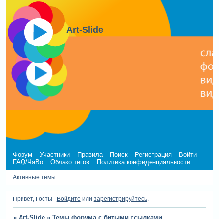
Art-Slide
Форум
Участники
Правила
Поиск
Регистрация
Войти
FAQ/ЧаВо
Облако тегов
Политика конфиденциальности
Активные темы
Привет, Гость!
Войдите
или
зарегистрируйтесь
.
»
Art-Slide
»
Темы форума с битыми ссылками