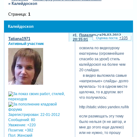
»
Калейдоскоп
Страница:
1
Калейдоскоп
1
Поделиться
29-02-2012
+105
Tatiana1971
20:35:01
Активный участник
освоила по видеоуроку
екатерины (огромнейшее
спасибо за урок!) стиль
калейдоскоп на более чем
20 слайдах.
в видео выложила самые
«капризные» слайды- долго
мучилась- то в одном месте
щелочка, то в другом. вот
что получилось:
http://static.video.yandex.ru/lite/
Зарегистрирован
: 22-01-2012
если размещать эту тему
Сообщений:
80
было нельзя (я не автор, и
Уважение:
+220
мне до этого еще далеко)
Позитив:
+382
или не нужно, то прошу
Пол:
Женский