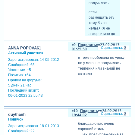
получилось:
если
размещать эту
тему было
нельзя (я не
автор, и мне до
этого еще
далеко) или не
9
Поделиться
23-02-2013
0
ANNA POPOVA61
01:25:50
нужно, то
Активный участник
прошу
я тоже пробовала по уроку ,
Зарегистрирован
: 14-05-2012
модераторов
но у меня не получилось.,
Сообщений:
65
просто удалить
терпения или знаний не
Уважение:
+5
ее.
хватило.
Позитив:
+64
Провел на форуме:
сылка на
5 дней 21 час
скачивание
Последний визит:
скрытый текст:
06-01-2023 22:55:43
вам нужно
набрать еще 40
10
Поделиться
24-02-2013
сообщений для
0
duythanh
19:44:02
просмотра
Новичок
этого текста.
благодарю вас очень
Зарегистрирован
: 18-01-2013
хороший стиль
Сообщений:
22
теги: стили,
[ex] предупреждение за