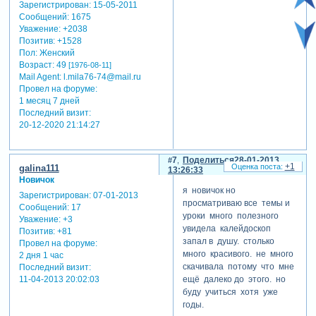
Зарегистрирован
: 15-05-2011
Сообщений:
1675
Уважение:
+2038
Позитив:
+1528
Пол:
Женский
Возраст:
49
[1976-08-11]
Mail Agent:
l.mila76-74@mail.ru
Провел на форуме:
1 месяц 7 дней
Последний визит:
20-12-2020 21:14:27
7
Поделиться
28-01-2013
+1
galina111
13:26:33
Новичок
я новичок но
Зарегистрирован
: 07-01-2013
просматриваю все темы и
Сообщений:
17
уроки много полезного
Уважение:
+3
увидела калейдоскоп
Позитив:
+81
запал в душу. столько
Провел на форуме:
много красивого. не много
2 дня 1 час
скачивала потому что мне
Последний визит:
ещё далеко до этого. но
11-04-2013 20:02:03
буду учиться хотя уже
годы.