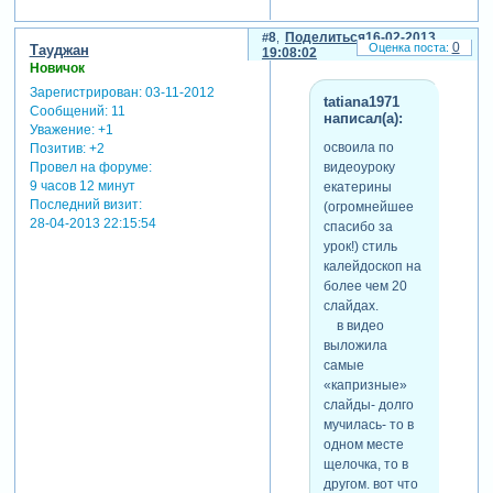
8
Поделиться
16-02-2013
0
Тауджан
19:08:02
Новичок
Зарегистрирован
: 03-11-2012
tatiana1971
Сообщений:
11
написал(а):
Уважение:
+1
освоила по
Позитив:
+2
видеоуроку
Провел на форуме:
9 часов 12 минут
екатерины
Последний визит:
(огромнейшее
28-04-2013 22:15:54
спасибо за
урок!) стиль
калейдоскоп на
более чем 20
слайдах.
в видео
выложила
самые
«капризные»
слайды- долго
мучилась- то в
одном месте
щелочка, то в
другом. вот что