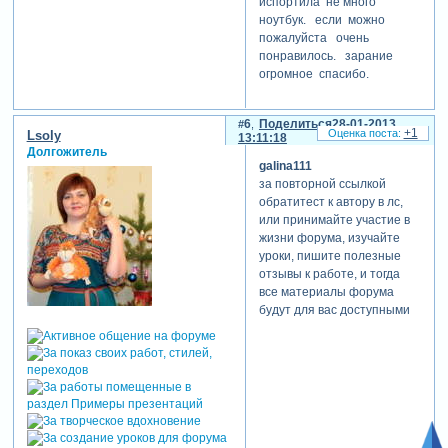
испортила не много
ноутбук. если можно
пожалуйста очень
понравилось. зарание
огромное спасибо.
6
Поделиться
28-01-2013
+1
Lsoly
13:11:18
Долгожитель
galina111
за повторной ссылкой
обратитест к автору в лс,
или принимайте участие в
жизни форума, изучайте
уроки, пишите полезные
отзывы к работе, и тогда
все материалы форума
будут для вас доступными