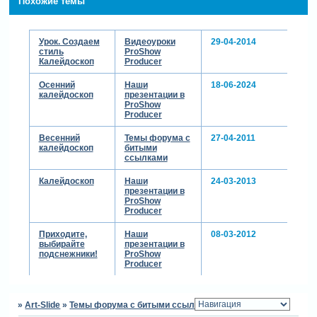
Похожие темы
Урок. Создаем
Видеоуроки
29-04-2014
стиль
ProShow
Калейдоскоп
Producer
Осенний
Наши
18-06-2024
калейдоскоп
презентации в
ProShow
Producer
Весенний
Темы форума с
27-04-2011
калейдоскоп
битыми
ссылками
Калейдоскоп
Наши
24-03-2013
презентации в
ProShow
Producer
Приходите,
Наши
08-03-2012
выбирайте
презентации в
подснежники!
ProShow
Producer
»
Art-Slide
»
Темы форума с битыми ссылками
»
Калейдоскоп