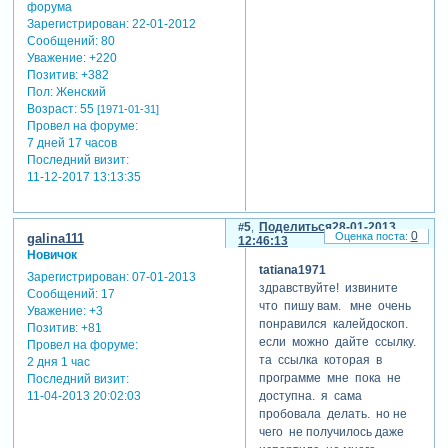
Зарегистрирован
: 22-01-2012
Сообщений:
80
Уважение:
+220
Позитив:
+382
Пол:
Женский
Возраст:
55
[1971-01-31]
Провел на форуме:
7 дней 17 часов
Последний визит:
11-12-2017 13:13:35
5
Поделиться
28-01-2013
0
galina111
12:46:13
Новичок
tatiana1971
Зарегистрирован
: 07-01-2013
здравствуйте! извините
Сообщений:
17
что пишу вам. мне очень
Уважение:
+3
понравился калейдоскоп.
Позитив:
+81
если можно дайте ссылку.
Провел на форуме:
та ссылка которая в
2 дня 1 час
программе мне пока не
Последний визит:
доступна. я сама
11-04-2013 20:02:03
пробовала делать. но не
чего не получилось даже