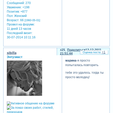
Сообщений:
270
Уважение:
+198
Позитив:
+877
Пол:
Женский
Возраст:
66
[1960-05-01]
Провел на форуме:
11 дней 13 часов
Последний визит:
30-07-2014 10:11:16
25
Поделиться
12-12-2011
+1
sibilla
21:51:44
Энтузиаст
марина
-я просто
попыталась повторить
тебе это удалось. тогда ты
просто молодец!