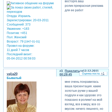
восторге.ваш
ролик прекрасная реклама
для ее работ
Откуда:
Израиль
Зарегистрирован
: 20-03-2011
Сообщений:
373
Уважение:
+183
Позитив:
+451
Пол:
Женский
Возраст:
79
[1947-01-01]
Провел на форуме:
11 дней 7 часов
Последний визит:
05-04-2012 00:59:03
3
Поделиться
12-12-2011
+1
valja20
00:29:45
Бывалый
мне очень понравилась
ваша презентация. какие
золотые ручки у вашей
подруги и как здорово это
показано в ролике! на мой
взгляд, все в меру, все со
вкусом. ничего лишнего, но