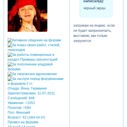
написал(а):
чёрный экран.
загружаю на яндекс. если
не будет капризничать,
выставлю, как только
загрузится.
Откуда:
Йена, Германия
Зарегистрирован
: 11-07-2011
Сообщений:
848
Уважение:
+1051
Позитив:
+594
Пол:
Женский
Возраст:
62
[1964-04-07]
Провел на форуме:
19 дней 14 часов