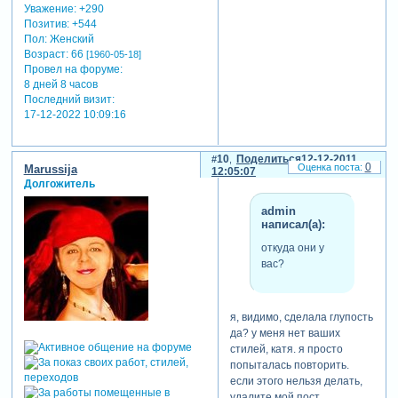
Уважение:
+290
Позитив:
+544
Пол:
Женский
Возраст:
66
[1960-05-18]
Провел на форуме:
8 дней 8 часов
Последний визит:
17-12-2022 10:09:16
10
Поделиться
12-12-2011
0
Marussija
12:05:07
Долгожитель
admin
написал(а):
откуда они у
вас?
я, видимо, сделала глупость
да? у меня нет ваших
стилей, катя. я просто
попыталась повторить.
если этого нельзя делать,
удалите мой пост,