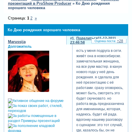
презентаций в ProShow Producer
»
Ко Дню рождения
хорошего человека
Страница:
1
2
»
Ко Дню рождения хорошего человека
1
Поделиться
11-12-2011
+28
Marussija
23:46:58
Долгожитель
есть у меня подруга в сети.
живёт она в новосибирске.
замечательная женщина,
на все руки мастер. в канун
нового года у неё день
рождения. я сделала для
неё презентацию с её
работами. сразу оговорюсь,
может быть, смотреть это
будет скучновато. но
работа ведь предназанчена
для именинницы, которая,
надеюсь. будет ей рада.
вдогонку нашему разговору
о сценарии: это тот случай,
где, казалось бы, он не