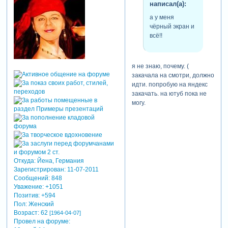
написал(а):
а у меня
чёрный экран и
всё!!
я не знаю, почему. (
закачала на смотри, должно
идти. попробую на яндекс
закачать. на ютуб пока не
могу.
Откуда:
Йена, Германия
Зарегистрирован
: 11-07-2011
Сообщений:
848
Уважение:
+1051
Позитив:
+594
Пол:
Женский
Возраст:
62
[1964-04-07]
Провел на форуме: