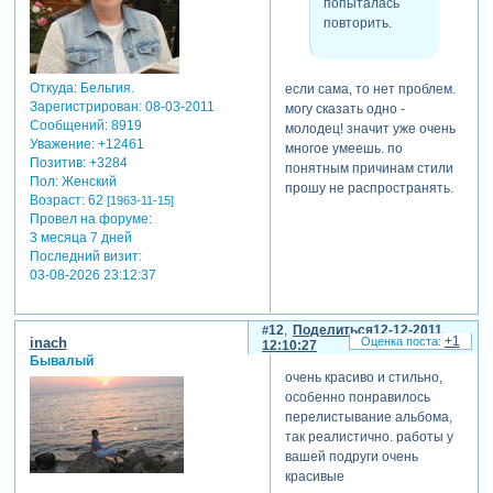
попыталась
повторить.
Откуда:
Бельгия.
если сама, то нет проблем.
Зарегистрирован
: 08-03-2011
могу сказать одно -
Сообщений:
8919
молодец! значит уже очень
Уважение:
+12461
многое умеешь. по
Позитив:
+3284
понятным причинам стили
Пол:
Женский
прошу не распространять.
Возраст:
62
[1963-11-15]
Провел на форуме:
3 месяца 7 дней
Последний визит:
03-08-2026 23:12:37
12
Поделиться
12-12-2011
+1
inach
12:10:27
Бывалый
очень красиво и стильно,
особенно понравилось
перелистывание альбома,
так реалистично. работы у
вашей подруги очень
красивые