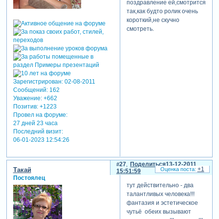
поздравление ей,смотрится
так,как будто ролик очень
короткий,не скучно
смотреть.
Зарегистрирован
: 02-08-2011
Сообщений:
162
Уважение:
+662
Позитив:
+1223
Провел на форуме:
27 дней 23 часа
Последний визит:
06-01-2023 12:54:26
27
Поделиться
13-12-2011
+1
Такай
15:51:59
Постоялец
тут действительно - два
талантливых человека!!!
фантазия и эстетическое
чутьё обеих вызывают