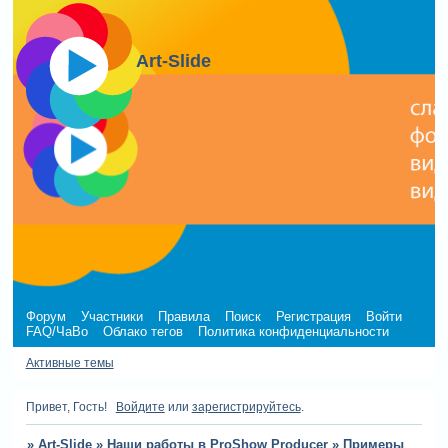
Art-Slide
Форум
Участники
Правила
Поиск
Регистрация
Войти
FAQ/ЧаВо
Облако тегов
Политика конфиденциальности
Активные темы
Привет, Гость!
Войдите
или
зарегистрируйтесь
.
»
Art-Slide
»
Наши работы в ProShow Producer
»
Примеры