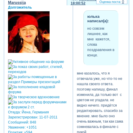
0
Marussija
18:00:52
Долгожитель
юлька
написал(а):
но совсем
лишнее, как
мне кажется,
слова
поздравления в
конце.
мне казалось, что я
отвечала уже, но что-то не
нашла своего ответа.
поэтому напишу, финал
изменила, да только вот с
цветом не угадала. не
видно ничего. придётся
редактировать. спасибо за
Откуда:
Йена, Германия
мнение. мне было оно
Зарегистрирован
: 11-07-2011
очень важным, так как сама
Сообщений:
848
сомневалась в финале с
Уважение:
+1051
рукой.
Позитив:
+594