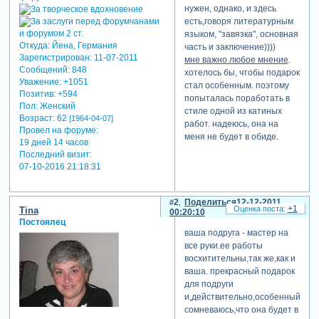
нужен, однако, и здесь
есть,говоря литературным
языком, "завязка", основная
Откуда:
Йена, Германия
часть и заключение))))
Зарегистрирован
: 11-07-2011
мне важно любое мнение
.
Сообщений:
848
хотелось бы, чтобы подарок
Уважение:
+1051
стал особенным. поэтому
Позитив:
+594
попыталась поработать в
Пол:
Женский
стиле одной из катиных
Возраст:
62
[1964-04-07]
работ. надеюсь, она на
Провел на форуме:
меня не будет в обиде.
19 дней 14 часов
Последний визит:
http://smotri.com/video/view/?
07-10-2016 21:18:31
id=v1936084dd93
теги: день рождения
2
Поделиться
12-12-2011
+1
Tina
00:20:10
отредактировано marussija
Постоялец
(11-12-2011 23:48:14)
ваша подруга - мастер на
все руки.ее работы
восхитительны,так же,как и
ваша. прекрасный подарок
для подруги
и,действительно,особенный.не
сомневаюсь,что она будет в