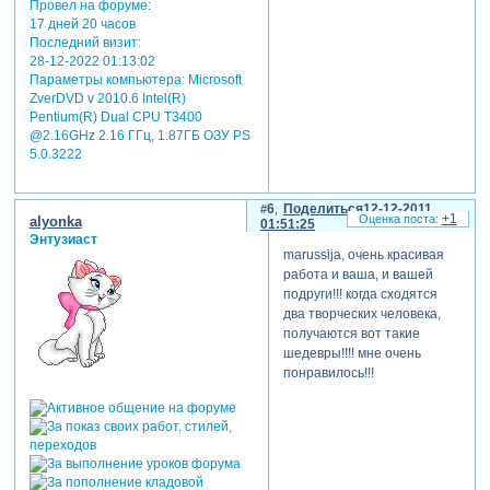
Провел на форуме:
17 дней 20 часов
Последний визит:
28-12-2022 01:13:02
Параметры компьютера:
Microsoft
ZverDVD v 2010.6 Intel(R)
Pentium(R) Dual CPU T3400
@2.16GHz 2.16 ГГц, 1.87ГБ OЗУ PS
5.0.3222
6
Поделиться
12-12-2011
+1
alyonka
01:51:25
Энтузиаст
marussija, очень красивая
работа и ваша, и вашей
подруги!!! когда сходятся
два творческих человека,
получаются вот такие
шедевры!!!! мне очень
понравилось!!!