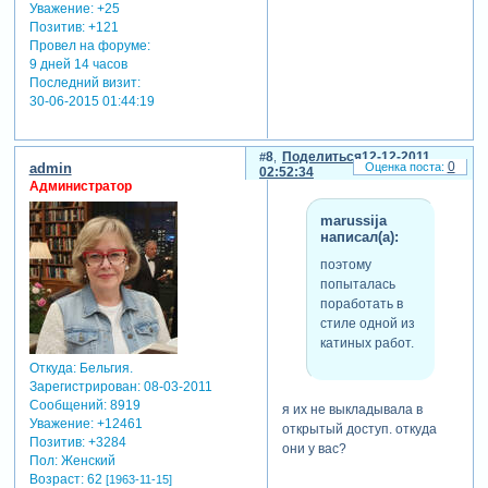
Уважение:
+25
Позитив:
+121
Провел на форуме:
9 дней 14 часов
Последний визит:
30-06-2015 01:44:19
8
Поделиться
12-12-2011
0
admin
02:52:34
Администратор
marussija
написал(а):
поэтому
попыталась
поработать в
стиле одной из
катиных работ.
Откуда:
Бельгия.
Зарегистрирован
: 08-03-2011
Сообщений:
8919
я их не выкладывала в
Уважение:
+12461
открытый доступ. откуда
Позитив:
+3284
они у вас?
Пол:
Женский
Возраст:
62
[1963-11-15]