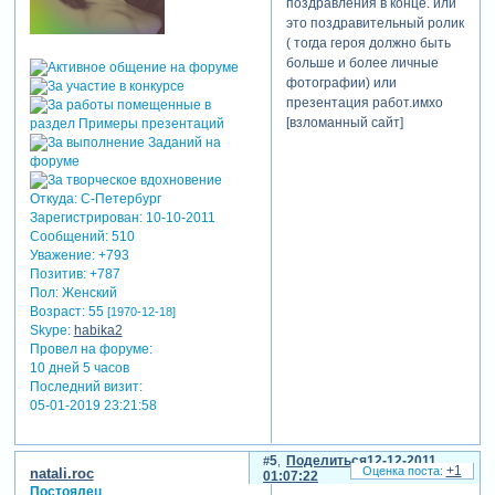
поздравления в конце. или
это поздравительный ролик
( тогда героя должно быть
больше и более личные
фотографии) или
презентация работ.имхо
[взломанный сайт]
Откуда:
С-Петербург
Зарегистрирован
: 10-10-2011
Сообщений:
510
Уважение:
+793
Позитив:
+787
Пол:
Женский
Возраст:
55
[1970-12-18]
Skype:
habika2
Провел на форуме:
10 дней 5 часов
Последний визит:
05-01-2019 23:21:58
5
Поделиться
12-12-2011
+1
natali.roc
01:07:22
Постоялец