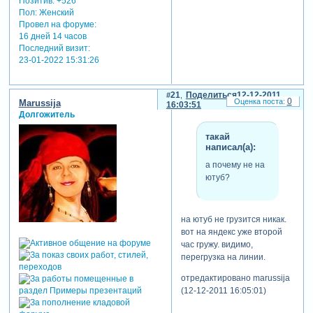
Позитив:
+526
Пол:
Женский
Провел на форуме:
16 дней 14 часов
Последний визит:
23-01-2022 15:31:26
21
Поделиться
12-12-2011
0
Marussija
16:03:51
Долгожитель
такай
написал(а):
а почему не на
ютуб?
на ютуб не грузится никак.
вот на яндекс уже второй
час гружу. видимо,
перегрузка на линии.
отредактировано marussija
(12-12-2011 16:05:01)