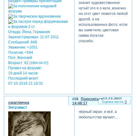
значит художественное
чутьё! это я о кате, конечно.
на этот цвет ложится любой
другой. а на
использованных фото, если
вы заметили, цветовая
Откуда:
Йена, Германия
гамма богатая.
Зарегистрирован
: 11-07-2011
спасибо.
Сообщений:
848
Уважение:
+1051
Позитив:
+594
Пол:
Женский
Возраст:
62
[1964-04-07]
Провел на форуме:
19 дней 14 часов
Последний визит:
07-10-2016 21:18:31
18
Поделиться
12-12-2011
0
смаглючка
14:48:17
Энтузиаст
чёрный экран. и всё. а
любопытство мучает.....