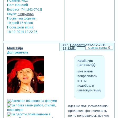
Позитив:
+827
Пол:
Женский
Возраст:
74
[1952-07-13]
Skype:
ninulya566
Провел на форуме:
19 дней 16 часов
Последний визит:
18-10-2014 12:22:36
17
Поделиться
12-12-2011
0
Marussija
12:32:51
Долгожитель
natali.roc
написал(а):
мне очень
понравилась
как вы
подобрали
цветовую гамму
идея не моя, к сожалению.
пробовала фон изменить,
но не понравилось. вот что