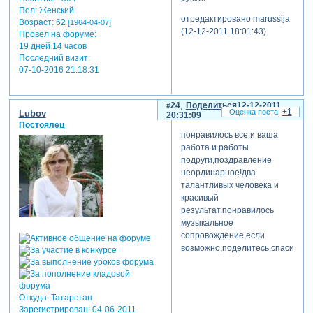
Пол:
Женский
отредактировано marussija
Возраст:
62
[1964-04-07]
(12-12-2011 18:01:43)
Провел на форуме:
19 дней 14 часов
Последний визит:
07-10-2016 21:18:31
24
Поделиться
12-12-2011
+1
Lubov
20:31:09
Постоялец
понравилось все,и ваша
работа и работы
подруги,поздравление
неординарное!два
талантливых человека и
красивый
результат.понравилось
музыкальное
сопровождение,если
возможно,поделитесь.спасибо!
Откуда:
Татарстан
Зарегистрирован
: 04-06-2011