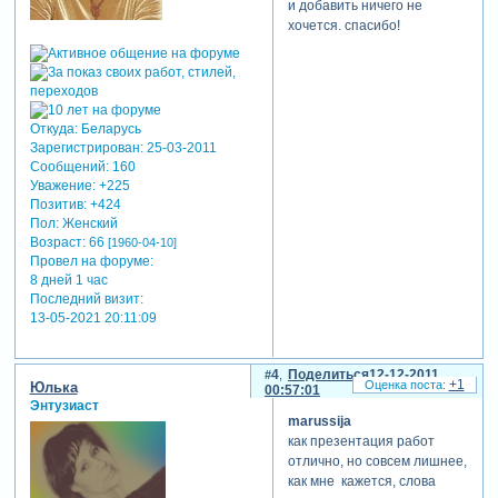
и добавить ничего не
хочется. спасибо!
Откуда:
Беларусь
Зарегистрирован
: 25-03-2011
Сообщений:
160
Уважение:
+225
Позитив:
+424
Пол:
Женский
Возраст:
66
[1960-04-10]
Провел на форуме:
8 дней 1 час
Последний визит:
13-05-2021 20:11:09
4
Поделиться
12-12-2011
+1
Юлька
00:57:01
Энтузиаст
marussija
как презентация работ
отлично, но совсем лишнее,
как мне кажется, слова