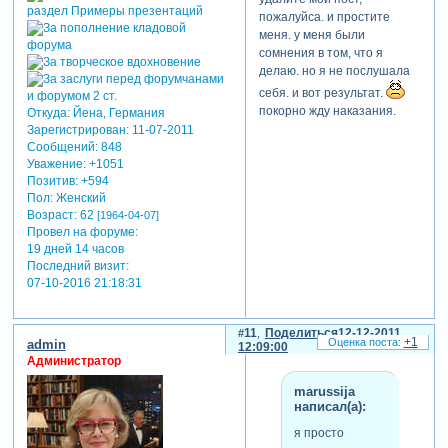
пожалуйса. и простите
меня. у меня были
сомнения в том, что я
делаю. но я не послушала
себя. и вот результат.
покорно жду наказания.
Откуда:
Йена, Германия
Зарегистрирован
: 11-07-2011
Сообщений:
848
Уважение:
+1051
Позитив:
+594
Пол:
Женский
Возраст:
62
[1964-04-07]
Провел на форуме:
19 дней 14 часов
Последний визит:
07-10-2016 21:18:31
11
Поделиться
12-12-2011
+1
admin
12:09:00
Администратор
marussija
написал(а):
я просто