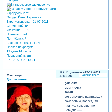
Откуда:
Йена, Германия
Зарегистрирован
: 11-07-2011
Сообщений:
848
Уважение:
+1051
Позитив:
+594
Пол:
Женский
Возраст:
62
[1964-04-07]
Провел на форуме:
19 дней 14 часов
Последний визит:
07-10-2016 21:18:31
22
Поделиться
12-12-2011
+2
Marussija
17:38:26
Долгожитель
galaktika
смаглючка
такай
вот загрузила на яндекс. к
сожалению, последняя
надпись совершенно
невидна.(((((