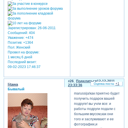
Зарегистрирован
: 26-06-2011
Сообщений:
404
Уважение:
+474
Позитив:
+1364
Пол:
Женский
Провел на форуме:
1 месяц 6 дней
Последний визит:
09-02-2023 17:46:37
26
Поделиться
12-12-2011
+1
litawa
23:33:36
Бывалый
marussija!как приятно будет
получить подарок вашей
подруге! вы учли все: и
работы подруги подали с
большим вкусом,как они
того и заслуживают и ее
фотографии,и