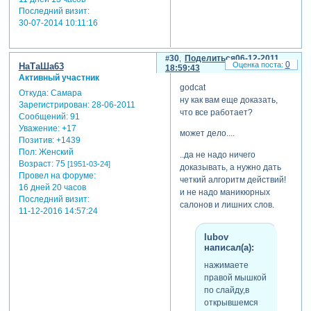
Последний визит:
30-07-2014 10:11:16
30
Поделиться
06-12-2011
0
НаТаШа63
18:59:43
Активный участник
godcat
Откуда:
Самара
ну как вам еще доказать,
Зарегистрирован
: 28-06-2011
что все работает?
Сообщений:
91
Уважение:
+17
может дело....
Позитив:
+1439
Пол:
Женский
..да не надо ничего
Возраст:
75
[1951-03-24]
доказывать, а нужно дать
Провел на форуме:
четкий алгоритм действий!
16 дней 20 часов
и не надо маникюрных
Последний визит:
салонов и лишних слов.
11-12-2016 14:57:24
lubov
написал(а):
нажимаете
правой мышкой
по слайду,в
открывшемся