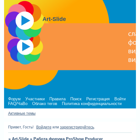
Art-Slide
Форум
Участники
Правила
Поиск
Регистрация
Войти
FAQ/ЧаВо
Облако тегов
Политика конфиденциальности
Активные темы
Привет, Гость!
Войдите
или
зарегистрируйтесь
.
»
Art-Slide
»
Работа форума ProShow Producer