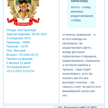
написал(а):
результата получит его
ноготь - слайд.
обратно в новом виде
маникюр -
который был вам нужен.
редактирование
естественно при условии
слайда.
что вы знаете и умеете как
получить от внешнего
редактора то что вам
Откуда:
Екатеринбург
Зарегистрирован
: 30-04-2011
нужно.
отличное сравнение... я
Сообщений:
5572
а чудес не бывает... увы.
кстати никогда не
Уважение:
+4986
пробовала так
отредактировано godcat
Позитив:
+3379
редактировать фото...
(04-12-2011 23:19:09)
Пол:
Женский
всегда фотошоп
Возраст:
44
[1982-08-07]
параллельно открывала,
Провел на форуме:
редактировала, сохраняла,
2 месяца 14 дней
а потом вставляла в
Последний визит:
прошоу... надо будет
19-12-2022 12:03:54
попробовать, хотя бы
изучить как это все
выглядит изнутри... так
сказать стоит ли идти в этот
маникюрный салон али
нет...
22
Поделиться
05-12-2011