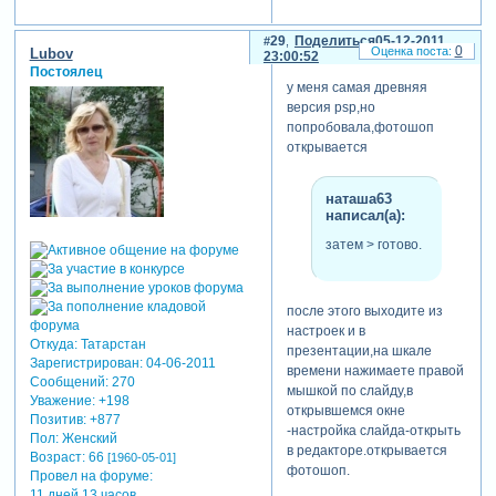
29
Поделиться
05-12-2011
0
Lubov
23:00:52
Постоялец
у меня самая древняя
версия psp,но
попробовала,фотошоп
открывается
наташа63
написал(а):
затем > готово.
после этого выходите из
настроек и в
Откуда:
Татарстан
презентации,на шкале
Зарегистрирован
: 04-06-2011
времени нажимаете правой
Сообщений:
270
мышкой по слайду,в
Уважение:
+198
открывшемся окне
Позитив:
+877
-настройка слайда-открыть
Пол:
Женский
в редакторе.открывается
Возраст:
66
[1960-05-01]
фотошоп.
Провел на форуме:
11 дней 13 часов