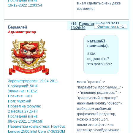
Последний визит:
в нем сделать очень даже
19-12-2022 12:03:54
возможно!
16
Поделиться
04-12-2011
+1
Бармалей
13:26:39
Администратор
наташа63
написал(а):
а как
подключить?
это фотошоп?
Зарегистрирован
: 19-04-2011
меню "правка" ->
Сообщений:
5010
"параметры программы..." -
Уважение:
+3152
> "внешние редакторы" ->
Позитив:
+381
"графический редактор".
Пол:
Мужской
нажимаем кнопку "обзор" и
Провел на форуме:
выбираем любимый
2 месяца 27 дней
графический редактор,
Последний визит:
можно и фотошоп.
08-09-2021 17:04:59
после этого фото или
Параметры компьютера:
Ноутбук
картинку в слайде можно
Lenovo Z500,Intel Core i7-3632QM