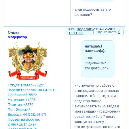
а как подключить? это
фотошоп?
15
Поделиться
04-12-2011
0
Олька
13:11:08
Модератор
наташа63
написал(а):
а как
подключить?
это фотошоп?
Откуда:
Екатеринбург
инструкцию по работе с
Зарегистрирован
: 30-04-2011
этим редактором вячеслав
Сообщений:
5572
выложил в 3 посте, а сам
Уважение:
+4986
редактор можно
Позитив:
+3379
активировать либо зайдя в
Пол:
Женский
мои закладки - графисечкий
Возраст:
44
[1982-08-07]
редактор, либо в 7 посте
Провел на форуме:
кликнув на ссылку.
2 месяца 14 дней
это не фотошоп! но кое-что