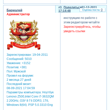
3
Поделиться
01-12-2011
0
Бармалей
17:14:48
Администратор
инструкцию по работе с
этим редактором читайте
Зарегистрируйтесь, чтобы
увидеть ссылки
Зарегистрирован
: 19-04-2011
Сообщений:
5010
Уважение:
+3152
Позитив:
+381
Пол:
Мужской
Провел на форуме:
2 месяца 27 дней
Последний визит:
08-09-2021 17:04:59
Параметры компьютера:
Ноутбук
Lenovo Z500,Intel Core i7-3632QM
2.20GHz, ОЗУ 8 Гб DDR3, 1Тб,
Windows 8(64). PSP 5.0.3310 Eng