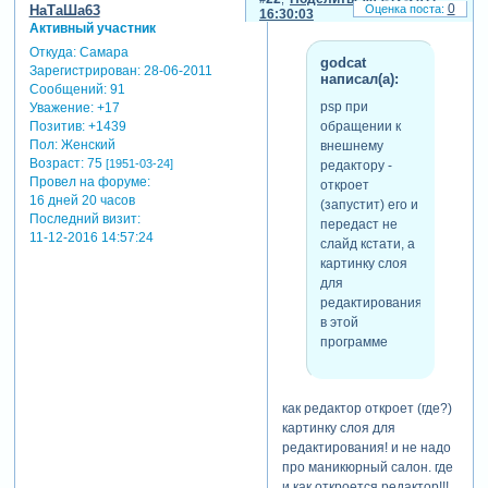
0
НаТаШа63
16:30:03
Активный участник
Откуда:
Самара
godcat
Зарегистрирован
: 28-06-2011
написал(а):
Сообщений:
91
psp при
Уважение:
+17
обращении к
Позитив:
+1439
Пол:
Женский
внешнему
Возраст:
75
[1951-03-24]
редактору -
Провел на форуме:
откроет
16 дней 20 часов
(запустит) его и
Последний визит:
передаст не
11-12-2016 14:57:24
слайд кстати, а
картинку слоя
для
редактирования
в этой
программе
как редактор откроет (где?)
картинку слоя для
редактирования! и не надо
про маникюрный салон. где
и как откроется редактор!!!