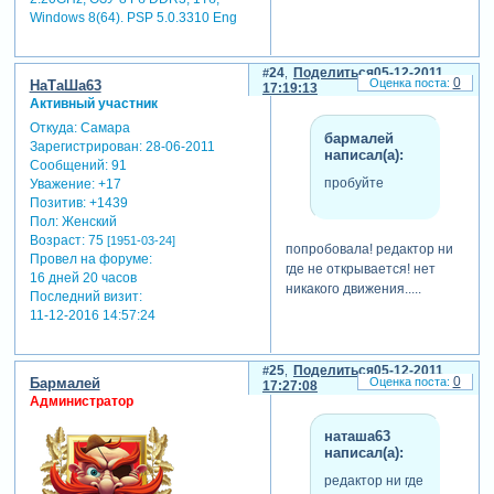
Windows 8(64). PSP 5.0.3310 Eng
24
Поделиться
05-12-2011
0
НаТаШа63
17:19:13
Активный участник
Откуда:
Самара
бармалей
Зарегистрирован
: 28-06-2011
написал(а):
Сообщений:
91
пробуйте
Уважение:
+17
Позитив:
+1439
Пол:
Женский
Возраст:
75
[1951-03-24]
попробовала! редактор ни
Провел на форуме:
где не открывается! нет
16 дней 20 часов
никакого движения.....
Последний визит:
11-12-2016 14:57:24
25
Поделиться
05-12-2011
0
Бармалей
17:27:08
Администратор
наташа63
написал(а):
редактор ни где