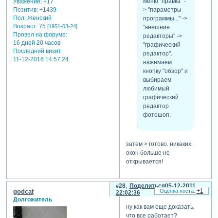
меню "правка" -
Уважение:
+17
> "параметры
Позитив:
+1439
Пол:
Женский
программы..." ->
Возраст:
75
[1951-03-24]
"внешние
Провел на форуме:
редакторы" ->
16 дней 20 часов
"графический
Последний визит:
редактор".
11-12-2016 14:57:24
нажимаем
кнопку "обзор" и
выбираем
любимый
графический
редактор
фотошоп.
затем > готово. никаких
окон больше не
открывается!
28
Поделиться
05-12-2011
+1
godcat
22:02:36
Долгожитель
ну как вам еще доказать,
что все работает?