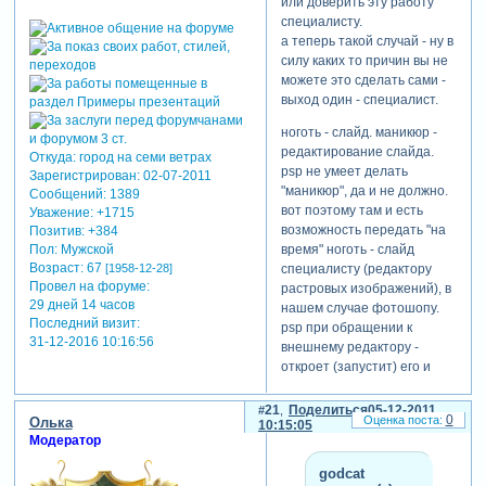
или доверить эту работу
специалисту.
а теперь такой случай - ну в
силу каких то причин вы не
можете это сделать сами -
выход один - специалист.
ноготь - слайд. маникюр -
редактирование слайда.
Откуда:
город на семи ветрах
psp не умеет делать
Зарегистрирован
: 02-07-2011
"маникюр", да и не должно.
Сообщений:
1389
вот поэтому там и есть
Уважение:
+1715
возможность передать "на
Позитив:
+384
время" ноготь - слайд
Пол:
Мужской
Возраст:
67
специалисту (редактору
[1958-12-28]
Провел на форуме:
растровых изображений), в
29 дней 14 часов
нашем случае фотошопу.
Последний визит:
psp при обращении к
31-12-2016 10:16:56
внешнему редактору -
откроет (запустит) его и
передаст не слайд кстати, а
картинку слоя для
21
Поделиться
05-12-2011
0
Олька
редактирования в этой
10:15:05
Модератор
программе. а после
редактирования и
godcat
соответсвенно сохранения