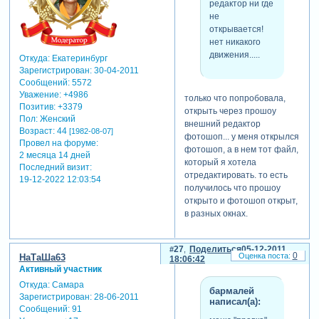
редактор ни где
не
открывается!
нет никакого
движения.....
Откуда:
Екатеринбург
Зарегистрирован
: 30-04-2011
Сообщений:
5572
Уважение:
+4986
только что попробовала,
Позитив:
+3379
открыть через прошоу
Пол:
Женский
внешний редактор
Возраст:
44
[1982-08-07]
фотошоп... у меня открылся
Провел на форуме:
фотошоп, а в нем тот файл,
2 месяца 14 дней
который я хотела
Последний визит:
отредактировать. то есть
19-12-2022 12:03:54
получилось что прошоу
открыто и фотошоп открыт,
в разных окнах.
27
Поделиться
05-12-2011
0
НаТаШа63
18:06:42
Активный участник
Откуда:
Самара
бармалей
Зарегистрирован
: 28-06-2011
написал(а):
Сообщений:
91