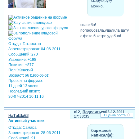
скорую руку
можно.
спасибо!
попробовала,удалила дату
с фото.быстро,удобно!
Откуда:
Татарстан
Зарегистрирован
: 04-06-2011
Сообщений:
270
Уважение:
+198
Позитив:
+877
Пол:
Женский
Возраст:
66
[1960-05-01]
Провел на форуме:
11 дней 13 часов
Последний визит:
30-07-2014 10:11:16
12
Поделиться
03-12-2011
0
НаТаШа63
17:33:35
Активный участник
Откуда:
Самара
бармалей
Зарегистрирован
: 28-06-2011
написал(а):
Сообщений:
91