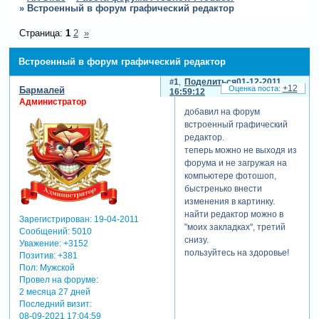
»
Встроенный в форум графический редактор
Страница:
1
2
»
Встроенный в форум графический редактор
1
Поделиться
01-12-2011
+12
Бармалей
16:59:12
Администратор
добавил на форум
встроенный графический
редактор.
теперь можно не выходя из
форума и не загружая на
компьютере фотошоп,
быстренько внести
изменения в картинку.
найти редактор можно в
Зарегистрирован
: 19-04-2011
"моих закладках", третий
Сообщений:
5010
снизу.
Уважение:
+3152
пользуйтесь на здоровье!
Позитив:
+381
Пол:
Мужской
Провел на форуме:
2 месяца 27 дней
Последний визит:
08-09-2021 17:04:59