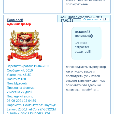
поконкретнеее.
23
Поделиться
05-12-2011
+1
Бармалей
17:01:51
Администратор
наташа63
написал(а):
где и как
откроется
редактор!!!
Зарегистрирован
: 19-04-2011
легче подключить редактор,
Сообщений:
5010
как описано выше и
Уважение:
+3152
посмотреть где и как он
Позитив:
+381
откроет картинку слоя, чем
Пол:
Мужской
описывать это здесь. не
Провел на форуме:
ленитесь - пробуйте....
2 месяца 27 дней
Последний визит:
08-09-2021 17:04:59
Параметры компьютера:
Ноутбук
Lenovo Z500,Intel Core i7-3632QM
2.20GHz, ОЗУ 8 Гб DDR3, 1Тб,