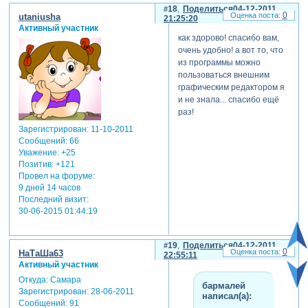
18
Поделиться
04-12-2011
0
utaniusha
21:25:20
Активный участник
как здорово! спасибо вам,
очень удобно! а вот то, что
из программы можно
пользоваться внешним
графическим редактором я
и не знала... спасибо ещё
раз!
Зарегистрирован
: 11-10-2011
Сообщений:
66
Уважение:
+25
Позитив:
+121
Провел на форуме:
9 дней 14 часов
Последний визит:
30-06-2015 01:44:19
19
Поделиться
04-12-2011
0
НаТаШа63
22:55:11
Активный участник
Откуда:
Самара
бармалей
Зарегистрирован
: 28-06-2011
написал(а):
Сообщений:
91