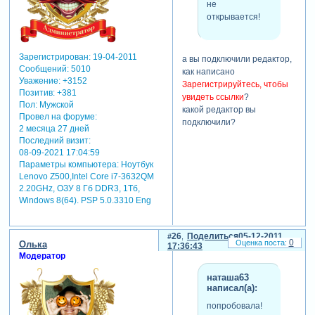
не
открывается!
Зарегистрирован
: 19-04-2011
а вы подключили редактор,
Сообщений:
5010
как написано
Уважение:
+3152
Зарегистрируйтесь, чтобы
Позитив:
+381
увидеть ссылки
?
Пол:
Мужской
какой редактор вы
Провел на форуме:
подключили?
2 месяца 27 дней
Последний визит:
08-09-2021 17:04:59
Параметры компьютера:
Ноутбук
Lenovo Z500,Intel Core i7-3632QM
2.20GHz, ОЗУ 8 Гб DDR3, 1Тб,
Windows 8(64). PSP 5.0.3310 Eng
26
Поделиться
05-12-2011
0
Олька
17:36:43
Модератор
наташа63
написал(а):
попробовала!