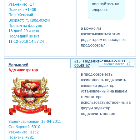
пользуйтесь на
Уважение:
+17
здоровье...
Позитив:
+1439
Пол:
Женский
Возраст:
75
[1951-03-24]
Провел на форуме:
а можно ли
16 дней 20 часов
воспозьвоваться этим
Последний визит:
редактором не выходя из
11-12-2016 14:57:24
продюссера?
13
Поделиться
04-12-2011
+2
Бармалей
00:48:57
Администратор
в продюсере есть
возможность подключить
внешний редактор,
установленный на вашем
компьютере.
использовать встроенный в
форум редактор
подключить нельзя.
Зарегистрирован
: 19-04-2011
Сообщений:
5010
Уважение:
+3152
Позитив:
+381