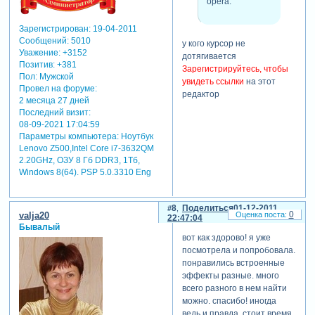
opera.
Зарегистрирован
: 19-04-2011
Сообщений:
5010
у кого курсор не
Уважение:
+3152
дотягивается
Позитив:
+381
Зарегистрируйтесь, чтобы
Пол:
Мужской
увидеть ссылки
на этот
Провел на форуме:
редактор
2 месяца 27 дней
Последний визит:
08-09-2021 17:04:59
Параметры компьютера:
Ноутбук
Lenovo Z500,Intel Core i7-3632QM
2.20GHz, ОЗУ 8 Гб DDR3, 1Тб,
Windows 8(64). PSP 5.0.3310 Eng
8
Поделиться
01-12-2011
0
valja20
22:47:04
Бывалый
вот как здорово! я уже
посмотрела и попробовала.
понравились встроенные
эффекты разные. много
всего разного в нем найти
можно. спасибо! иногда
ведь и правда, стоит время