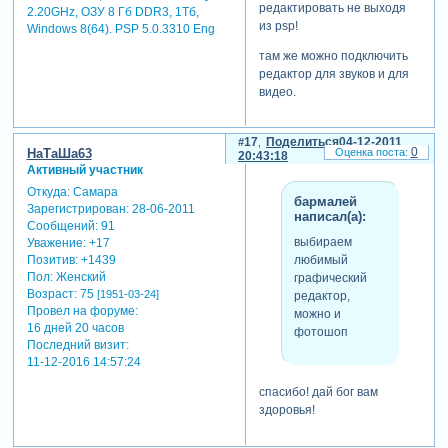
редактировать не выходя
2.20GHz, ОЗУ 8 Гб DDR3, 1Тб,
из psp!
Windows 8(64). PSP 5.0.3310 Eng
там же можно подключить
редактор для звуков и для
видео.
17
Поделиться
04-12-2011
0
НаТаШа63
20:43:18
Активный участник
Откуда:
Самара
бармалей
Зарегистрирован
: 28-06-2011
написал(а):
Сообщений:
91
выбираем
Уважение:
+17
любимый
Позитив:
+1439
Пол:
Женский
графический
Возраст:
75
[1951-03-24]
редактор,
Провел на форуме:
можно и
16 дней 20 часов
фотошоп
Последний визит:
11-12-2016 14:57:24
спасибо! дай бог вам
здоровья!