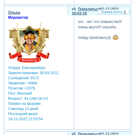
4
Поделиться
01-12-2011
0
Олька
18:02:18
Модератор
ого... вот это новшество!!!
очень круто!!! спасибо,
пойду пробовать)))
Откуда:
Екатеринбург
Зарегистрирован
: 30-04-2011
Сообщений:
5572
Уважение:
+4986
Позитив:
+3379
Пол:
Женский
Возраст:
44
[1982-08-07]
Провел на форуме:
2 месяца 14 дней
Последний визит:
19-12-2022 12:03:54
5
Поделиться
01-12-2011