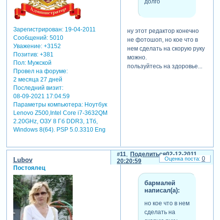
долго
Зарегистрирован
: 19-04-2011
ну этот редактор конечно
Сообщений:
5010
не фотошоп, но кое что в
Уважение:
+3152
нем сделать на скорую руку
Позитив:
+381
можно.
Пол:
Мужской
пользуйтесь на здоровье...
Провел на форуме:
2 месяца 27 дней
Последний визит:
08-09-2021 17:04:59
Параметры компьютера:
Ноутбук
Lenovo Z500,Intel Core i7-3632QM
2.20GHz, ОЗУ 8 Гб DDR3, 1Тб,
Windows 8(64). PSP 5.0.3310 Eng
11
Поделиться
02-12-2011
0
Lubov
20:20:59
Постоялец
бармалей
написал(а):
но кое что в нем
сделать на