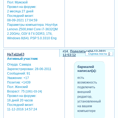
Пол:
Мужской
Провел на форуме:
2 месяца 27 дней
Последний визит:
08-09-2021 17:04:59
Параметры компьютера:
Ноутбук
Lenovo Z500,Intel Core i7-3632QM
2.20GHz, ОЗУ 8 Гб DDR3, 1Тб,
Windows 8(64). PSP 5.0.3310 Eng
14
Поделиться
04-12-2011
0
НаТаШа63
12:53:12
Активный участник
Откуда:
Самара
бармалей
Зарегистрирован
: 28-06-2011
написал(а):
Сообщений:
91
есть
Уважение:
+17
возможность
Позитив:
+1439
Пол:
Женский
подключить
Возраст:
75
[1951-03-24]
внешний
Провел на форуме:
редактор,
16 дней 20 часов
установленный
Последний визит:
на вашем
11-12-2016 14:57:24
компьютере