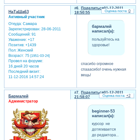
6
Поделиться
01-12-2011
0
НаТаШа63
18:50:55
Активный участник
Откуда:
Самара
бармалей
Зарегистрирован
: 28-06-2011
написал(а):
Сообщений:
91
пользуйтесь на
Уважение:
+17
здоровье!
Позитив:
+1439
Пол:
Женский
Возраст:
75
[1951-03-24]
Провел на форуме:
спасибо огромное
16 дней 20 часов
спааасибо! очень нужная
Последний визит:
вещь!
11-12-2016 14:57:24
7
Поделиться
01-12-2011
+2
Бармалей
21:58:07
Администратор
beginner-53
написал(а):
курсор не
дотягивается
до редактора...