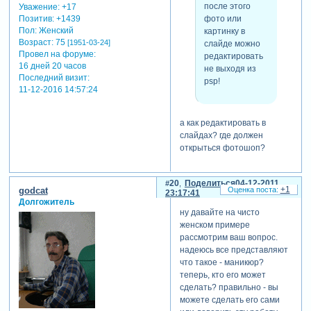
после этого
Уважение:
+17
фото или
Позитив:
+1439
Пол:
Женский
картинку в
Возраст:
75
[1951-03-24]
слайде можно
Провел на форуме:
редактировать
16 дней 20 часов
не выходя из
Последний визит:
psp!
11-12-2016 14:57:24
а как редактировать в
слайдах? где должен
открыться фотошоп?
20
Поделиться
04-12-2011
+1
godcat
23:17:41
Долгожитель
ну давайте на чисто
женском примере
рассмотрим ваш вопрос.
надеюсь все представляют
что такое - маникюр?
теперь, кто его может
сделать? правильно - вы
можете сделать его сами