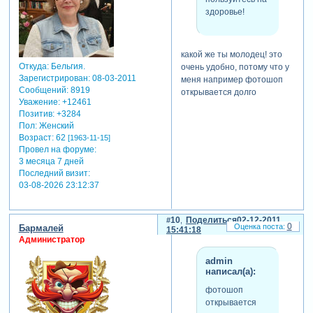
здоровье!
какой же ты молодец! это
Откуда:
Бельгия.
очень удобно, потому что у
Зарегистрирован
: 08-03-2011
меня например фотошоп
Сообщений:
8919
открывается долго
Уважение:
+12461
Позитив:
+3284
Пол:
Женский
Возраст:
62
[1963-11-15]
Провел на форуме:
3 месяца 7 дней
Последний визит:
03-08-2026 23:12:37
10
Поделиться
02-12-2011
0
Бармалей
15:41:18
Администратор
admin
написал(а):
фотошоп
открывается