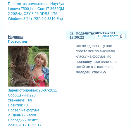
Параметры компьютера:
Ноутбук
Lenovo Z500,Intel Core i7-3632QM
2.20GHz, ОЗУ 8 Гб DDR3, 1Тб,
Windows 8(64). PSP 5.0.3310 Eng
2
Поделиться
01-12-2011
0
Надюша
17:06:22
Постоялец
как же здорово ! у нас
просто все по высшему
классу на форуме, по
принципу : все включено.
какой же вы, вячеслав,
молодец! спасибо.
Зарегистрирован
: 20-07-2011
Сообщений:
220
Уважение:
+69
Позитив:
+3
Провел на форуме:
21 день 17 часов
Последний визит:
22-03-2012 19:55:17