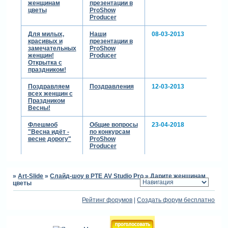
женщинам
презентации в
цветы
ProShow
Producer
Для милых,
Наши
08-03-2013
красивых и
презентации в
замечательных
ProShow
женщин!
Producer
Открытка с
праздником!
Поздравляем
Поздравления
12-03-2013
всех женщин с
Праздником
Весны!
Флешмоб
Общие вопросы
23-04-2018
"Весна идёт -
по конкурсам
весне дорогу"
ProShow
Producer
»
Art-Slide
»
Слайд-шоу в PTE AV Studio Pro
»
Дарите женщинам
цветы
Рейтинг форумов
|
Создать форум бесплатно