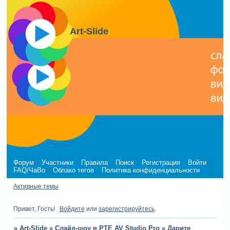
Art-Slide
Форум
Участники
Правила
Поиск
Регистрация
Войти
FAQ/ЧаВо
Облако тегов
Политика конфиденциальности
Активные темы
Привет, Гость!
Войдите
или
зарегистрируйтесь
.
»
Art-Slide
»
Слайд-шоу в PTE AV Studio Pro
»
Дарите