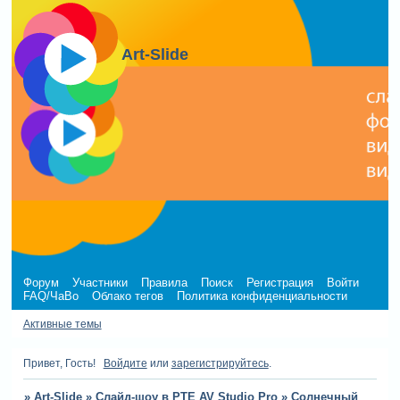
Art-Slide
Форум
Участники
Правила
Поиск
Регистрация
Войти
FAQ/ЧаВо
Облако тегов
Политика конфиденциальности
Активные темы
Привет, Гость!
Войдите
или
зарегистрируйтесь
.
»
Art-Slide
»
Слайд-шоу в PTE AV Studio Pro
»
Солнечный