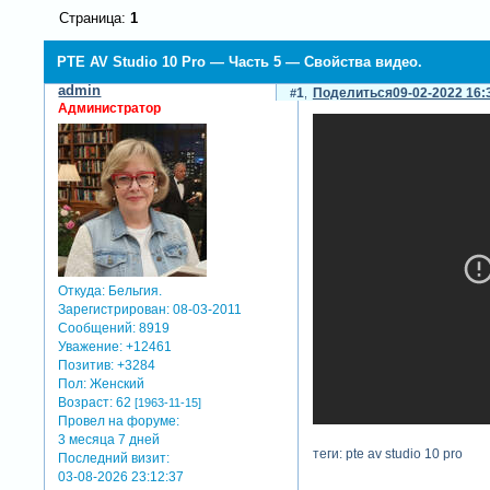
Страница:
1
PTE AV Studio 10 Pro — Часть 5 — Свойства видео.
admin
1
Поделиться
09-02-2022 16:
Администратор
Откуда:
Бельгия.
Зарегистрирован
: 08-03-2011
Сообщений:
8919
Уважение:
+12461
Позитив:
+3284
Пол:
Женский
Возраст:
62
[1963-11-15]
Провел на форуме:
3 месяца 7 дней
теги: pte av studio 10 pro
Последний визит:
03-08-2026 23:12:37