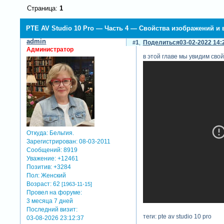
Страница:
1
PTE AV Studio 10 Pro — Часть 4 — Свойства изображений и
admin
1
Поделиться
03-02-2022 14:
Администратор
в этой главе мы увидим сво
Откуда:
Бельгия.
Зарегистрирован
: 08-03-2011
Сообщений:
8919
Уважение:
+12461
Позитив:
+3284
Пол:
Женский
Возраст:
62
[1963-11-15]
Провел на форуме:
3 месяца 7 дней
Последний визит:
теги: pte av studio 10 pro
03-08-2026 23:12:37