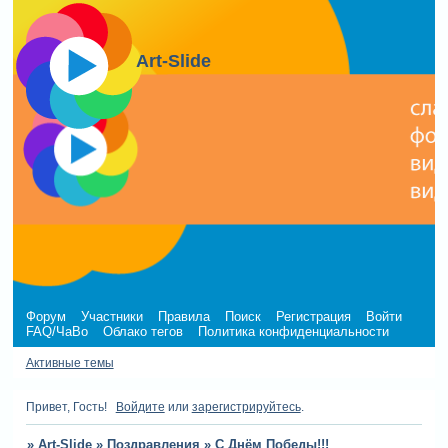
Art-Slide
Форум
Участники
Правила
Поиск
Регистрация
Войти
FAQ/ЧаВо
Облако тегов
Политика конфиденциальности
Активные темы
Привет, Гость!
Войдите
или
зарегистрируйтесь
.
»
Art-Slide
»
Поздравления
»
С Днём Победы!!!