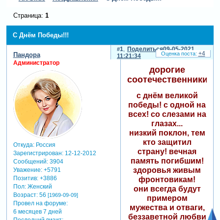
Страница:
1
С Днём Победы!!!
1
Поделиться
09-05-2021
+4
Пандора
11:21:34
Администратор
дорогие
соотечественники!
с днём великой
победы! с одной на
всех! со слезами на
глазах...
низкий поклон, тем
кто защитил
Откуда:
Россия
страну! вечная
Зарегистрирован
: 12-12-2012
память погибшим!
Сообщений:
3904
здоровья живым
Уважение:
+5791
Позитив:
+3886
фронтовикам!
Пол:
Женский
они всегда будут
Возраст:
56
[1969-09-09]
примером
Провел на форуме:
мужества и отваги,
6 месяцев 7 дней
беззаветной любви
Последний визит: