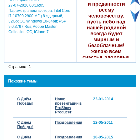
и преданности
27-07-2026 00:16:05
всему
Параметры компьютера:
Intel Core
человечеству.
i7-10700 2900 МГц 8-ядерный;
пусть небо над
32Gb; ОС Windows 10-64bit; PSP
9.0.3797 Rus; Adobe Master
нашей родиной
Collection СС; iClone-7
всегда будет
мирным и
безоблачным!
желаю всем
счастья, здоровья,
благополучия и
Страница:
1
добра!
Похожие темы
С Днём
Наши
23-01-2014
Победы!
презентации в
ProShow
Producer
С Днем
Поздравления
12-05-2011
Победы!
С Днём
Поздравления
10-05-2015