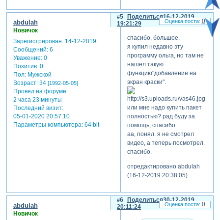
5
Поделиться
16-12-2019
0
abdulah
19:21:29
Новичок
cпасибо, большое.
Зарегистрирован
: 14-12-2019
я купил недавно эту
Сообщений:
6
программу ольга, но там не
Уважение:
0
нашел такую
Позитив:
0
функцию"добавление на
Пол:
Мужской
экран краски".
Возраст:
34
[1992-05-05]
Провел на форуме:
2 часа 23 минуты
или мне надо купить пакет
Последний визит:
полностью? рад буду за
05-01-2020 20:57:10
Параметры компьютера:
64 bit
помощь, спасибо.
аа, понял. я не смотрел
видео, а теперь посмотрел.
спасибо.
отредактировано abdulah
(16-12-2019 20:38:05)
6
Поделиться
30-12-2019
0
abdulah
20:11:24
Новичок