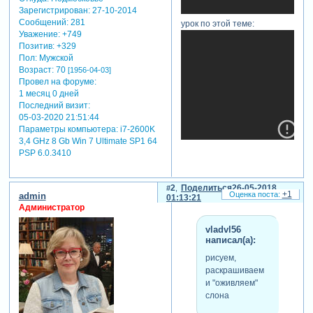
Зарегистрирован
: 27-10-2014
Сообщений:
281
урок по этой теме:
Уважение:
+749
Позитив:
+329
Пол:
Мужской
Возраст:
70
[1956-04-03]
Провел на форуме:
1 месяц 0 дней
Последний визит:
05-03-2020 21:51:44
Параметры компьютера:
i7-2600K
3,4 GHz 8 Gb Win 7 Ultimate SP1 64
PSP 6.0.3410
2
Поделиться
26-05-2018
+1
admin
01:13:21
Администратор
vladvl56
написал(а):
рисуем,
раскрашиваем
и "оживляем"
слона