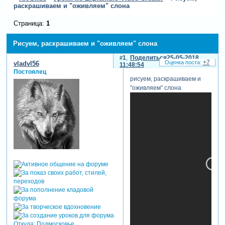
раскрашиваем и "оживляем" слона
Страница:
1
Рисуем, раскрашиваем и "оживляем" слона
1
Поделиться
25-05-2018
+7
vladvl56
11:48:54
Постоялец
рисуем, раскрашиваем и
"оживляем" слона
Откуда:
Подмосковье