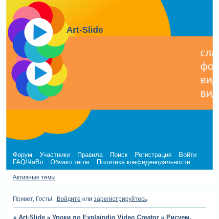
Art-Slide
Форум
Участники
Правила
Поиск
Регистрация
Войти
FAQ/ЧаВо
Облако тегов
Политика конфиденциальности
Активные темы
Привет, Гость!
Войдите
или
зарегистрируйтесь
.
»
Art-Slide
»
Уроки по Explaindio Video Creator
»
Рисуем,