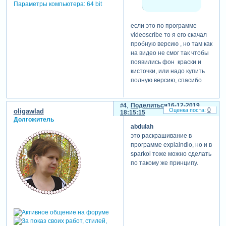
Параметры компьютера:
64 bit
если это по программе
videoscribe то я его скачал
пробную версию , но там как
на видео не смог так чтобы
появились фон краски и
кисточки, или надо купить
полную версию, спасибо
4
Поделиться
16-12-2019
0
oligawlad
18:15:15
Долгожитель
abdulah
это раскрашивание в
программе explaindio, но и в
sparkol тоже можно сделать
по такому же принципу.