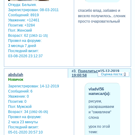
Откуда:
Бельгия.
Зарегистрирован
: 08-03-2011
спасибо влад..забавно и
Сообщений:
8919
весело получилось...слоник
Уважение:
+12461
просто очаровательный
Позитив:
+3284
Пол:
Женский
Возраст:
62
[1963-11-15]
Провел на форуме:
3 месяца 7 дней
Последний визит:
03-08-2026 23:12:37
3
Поделиться
15-12-2019
0
abdulah
19:00:58
Новичок
Зарегистрирован
: 14-12-2019
vladvl56
Сообщений:
6
написал(а):
Уважение:
0
рисуем,
Позитив:
0
раскрашиваем
Пол:
Мужской
Возраст:
34
и "оживляем"
[1992-05-05]
Провел на форуме:
слона
2 часа 23 минуты
урок по этой
Последний визит:
теме:
05-01-2020 20:57:10