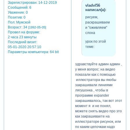
Зарегистрирован
: 14-12-2019
vladvl56
Сообщений:
6
написал(а):
Уважение:
0
рисуем,
Позитив:
0
раскрашиваем
Пол:
Мужской
Возраст:
34
и "оживляем"
[1992-05-05]
Провел на форуме:
слона
2 часа 23 минуты
урок по этой
Последний визит:
теме:
05-01-2020 20:57:10
Параметры компьютера:
64 bit
здравствуйте админ админ ,
у меня вопрос: на видео
показали как с помощью
иллюстратора вы якобы
закрашивали линиями
лягушонка , чтобы в
программе expander
закрашивалось, так вот этот
момент я и не понял,
можете снять видео про это
как закрашиваете на
иллюстраторе рисунок, или
по каким цепочкам надо