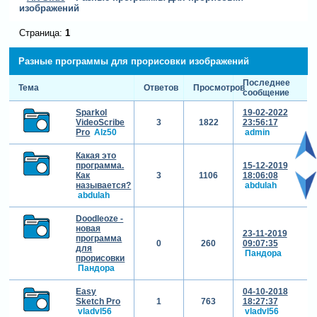
изображений
Страница:
1
Разные программы для прорисовки изображений
Последнее
Тема
Ответов
Просмотров
сообщение
Sparkol
19-02-2022
VideoScribe
3
1822
23:56:17
Pro
Alz50
admin
Какая это
программа.
15-12-2019
Как
3
1106
18:06:08
называется?
abdulah
abdulah
Doodleoze -
новая
23-11-2019
программа
0
260
09:07:35
для
Пандора
прорисовки
Пандора
Easy
04-10-2018
Sketch Pro
1
763
18:27:37
vladvl56
vladvl56