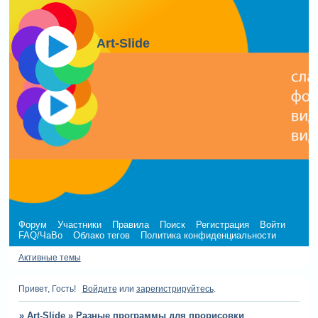
Art-Slide
Форум
Участники
Правила
Поиск
Регистрация
Войти
FAQ/ЧаВо
Облако тегов
Политика конфиденциальности
Активные темы
Привет, Гость!
Войдите
или
зарегистрируйтесь
.
»
Art-Slide
»
Разные программы для прорисовки