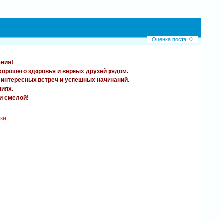
0
ения!
 хорошего здоровья и верных друзей рядом.
, интересных встреч и успешных начинаний.
ниях.
 и смелой!
лки