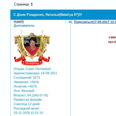
Страница:
1
С Днем Рождения, Наталья(Nataliya K*)!!!
mamlj
1
Поделиться
17-09-2017 12:
Долгожитель
само
пуст
Откуда:
Санкт-Петербург
Зарегистрирован
: 16-09-2011
Сообщений:
3273
Уважение:
+5916
Позитив:
+4075
Пол:
Женский
Возраст:
64
[1962-07-05]
Провел на форуме:
3 месяца 12 дней
Последний визит:
25-11-2020 11:01:10