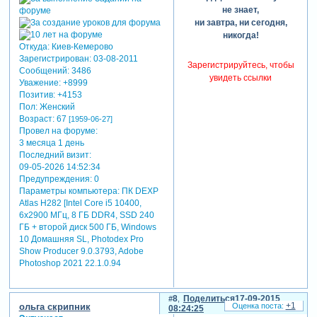
не знает,
ни завтра, ни сегодня,
никогда!
Откуда:
Киев-Кемерово
Зарегистрирован
: 03-08-2011
Зарегистрируйтесь, чтобы
Сообщений:
3486
увидеть ссылки
Уважение:
+8999
Позитив:
+4153
Пол:
Женский
Возраст:
67
[1959-06-27]
Провел на форуме:
3 месяца 1 день
Последний визит:
09-05-2026 14:52:34
Предупреждения:
0
Параметры компьютера:
ПК DEXP
Atlas H282 [Intel Core i5 10400,
6x2900 МГц, 8 ГБ DDR4, SSD 240
ГБ + второй диск 500 ГБ, Windows
10 Домашняя SL, Photodex Pro
Show Producer 9.0.3793, Adobe
Photoshop 2021 22.1.0.94
8
Поделиться
17-09-2015
+1
ольга скрипник
08:24:25