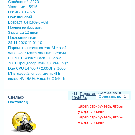
Сообщений:
3273
Уважение:
+5916
Позитив:
+4075
Пол:
Женский
Возраст:
64
[1962-07-05]
Провел на форуме:
3 месяца 12 дней
Последний визит:
25-11-2020 11:01:10
Параметры компьютера:
Microsoft
Windows 7 Максимальная Версия
6.1.7601 Service Pack 1 Сборка
7601 Процессор Intel(R) Core(TM)2
Duo CPU E4700 @ 2.60GHz, 2600
МГц, ядер: 2, опер.память 4ГБ,
видео NVIDIA GeForce GTX 560 Ti
11
Поделиться
17-09-2015
+1
Свельф
10:46:34
Постоялец
Зарегистрируйтесь, чтобы
увидеть ссылки
Зарегистрируйтесь, чтобы
увидеть ссылки