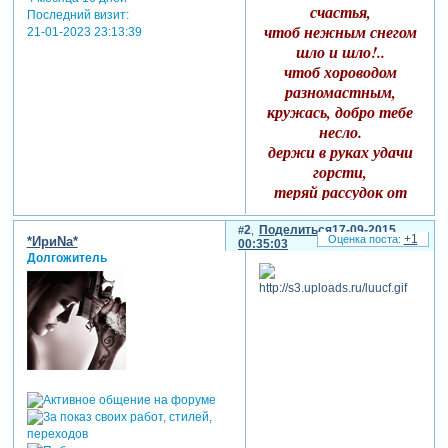
счастья,
Последний визит:
чтоб нежным снегом
21-01-2023 23:13:39
шло и шло!..
чтоб хороводом
разномастным,
кружась, добро тебе
несло.
держи в руках удачи
горсти,
теряй рассудок от
любви!
метеориты
2
Поделиться
17-09-2015
+1
*ИриNа*
00:35:03
удовольствий
Долгожитель
в объятья бережно
лови!