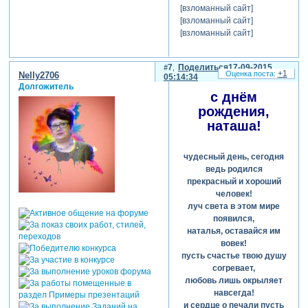
[взломанный сайт]
[взломанный сайт]
[взломанный сайт]
7
Поделиться
17-09-2015
+1
Nelly2706
05:14:34
Долгожитель
с днём
рождения,
наташа!
чудесный день, сегодня
ведь родился
прекрасный и хороший
человек!
луч света в этом мире
появился,
наталья, оставайся им
вовек!
пусть счастье твою душу
согревает,
любовь лишь окрыляет
навсегда!
и сердце о печали пусть