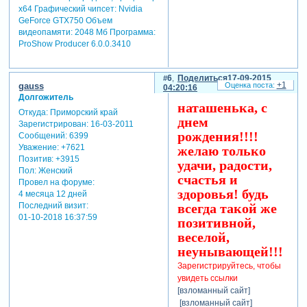
х64 Графический чипсет: Nvidia
GeForce GTX750 Объем
видеопамяти: 2048 Мб Программа:
ProShow Producer 6.0.0.3410
6
Поделиться
17-09-2015
+1
gauss
04:20:16
Долгожитель
наташенька, с
Откуда:
Приморский край
днем
Зарегистрирован
: 16-03-2011
рождения!!!!
Сообщений:
6399
Уважение:
+7621
желаю только
Позитив:
+3915
удачи, радости,
Пол:
Женский
счастья и
Провел на форуме:
здоровья! будь
4 месяца 12 дней
всегда такой же
Последний визит:
01-10-2018 16:37:59
позитивной,
веселой,
неунывающей!!!
Зарегистрируйтесь, чтобы
увидеть ссылки
[взломанный сайт]
[взломанный сайт]