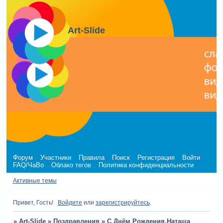
Art-Slide
Форум
Участники
Правила
Поиск
Регистрация
Войти
FAQ/ЧаВо
Облако тегов
Политика конфиденциальности
Активные темы
Привет, Гость!
Войдите
или
зарегистрируйтесь
.
»
Art-Slide
»
Поздравления
»
С Днём Рождения,Наташа