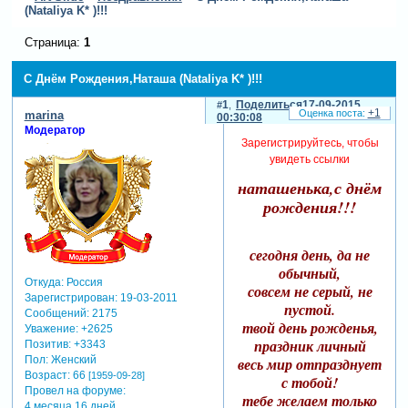
(Nataliya K* )!!!
Страница:
1
С Днём Рождения,Наташа (Nataliya K* )!!!
1
Поделиться
17-09-2015
+1
marina
00:30:08
Модератор
Зарегистрируйтесь, чтобы
увидеть ссылки
наташенька,с днём
рождения!!!
сегодня день, да не
обычный,
Откуда:
Россия
совсем не серый, не
Зарегистрирован
: 19-03-2011
пустой.
Сообщений:
2175
твой день рожденья,
Уважение:
+2625
праздник личный
Позитив:
+3343
Пол:
Женский
весь мир отпразднует
Возраст:
66
[1959-09-28]
с тобой!
Провел на форуме:
тебе желаем только
4 месяца 16 дней