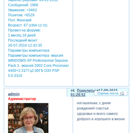
Сообщений:
1966
Уважение:
+3463
Позитив:
+6529
Пол:
Женский
Возраст:
67
[1958-12-31]
Провел на форуме:
1 месяц 18 дней
Последний визит:
26-07-2016 12:42:35
Параметры компьютера:
Параметры компьютера -версия
WINDOWS-XP Professiomal Sepuise
Pack 3 . версия 2002 Core Processer
4400+2.31ГГц2.00ГБ ОЗУ PSP
5.0.3310
4
Поделиться
17-09-2015
+1
admin
01:28:52
Администратор
наташенька, с днем
рождения! счастья.
здоровья и всего самого
доброго и хорошего в жизни