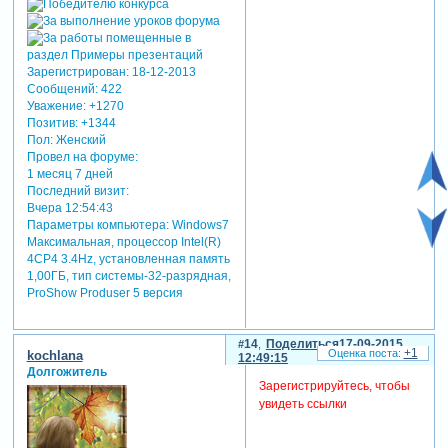
Зарегистрирован
: 18-12-2013
Сообщений:
422
Уважение:
+1270
Позитив:
+1344
Пол:
Женский
Провел на форуме:
1 месяц 7 дней
Последний визит:
Вчера 12:54:43
Параметры компьютера:
Windows7
Максимальная, процессор Intel(R)
4CP4 3.4Hz, установленная память
1,00ГБ, тип системы-32-разрядная,
ProShow Produser 5 версия
14
Поделиться
17-09-2015
+1
kochlana
12:49:15
Долгожитель
Зарегистрируйтесь, чтобы
увидеть ссылки