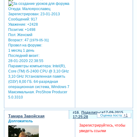
Откуда:
Малоярославец
Зарегистрирован
: 23-01-2013
Сообщений:
917
Уважение:
+2428
Позитив:
+1498
Пол:
Женский
Возраст:
47
[1979-05-31]
Провел на форуме:
1 месяц 1 день
Последний визит:
28-01-2020 22:38:55
Параметры компьютера:
Intel(R),
Core (TM) i5-2400 CPU @ 3,10 GHz
3,10 GHz Установленная память
(ОЗУ) 8,00 ГБ. 64-разрядная
операционная система, Windows 7
Максимальная. ProShow Producer
5.0.3310
16
Поделиться
17-09-2015
+1
Тамара Завойская
17:25:28
Долгожитель
Зарегистрируйтесь, чтобы
увидеть ссылки