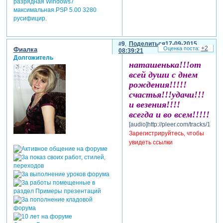
разрядная Windows7
максимальная.PSP 5.00 3280
русифицир.
9
Поделиться
17-09-2015
+2
Фиалка
08:39:21
Долгожитель
наташенька!!!от
всей души с днем
рождения!!!!!
счастья!!!удачи!!!
и везения!!!!
всегда и во всем!!!!!
[audio]http://pleer.com/tracks/1127
Зарегистрируйтесь, чтобы
увидеть ссылки