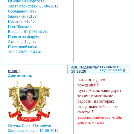
Откуда:
Башкортостан
Зарегистрирован
: 05-06-2011
Сообщений:
997
Уважение:
+1103
Позитив:
+1640
Пол:
Женский
Возраст:
61
[1964-10-23]
Провел на форуме:
2 месяца 1 день
Последний визит:
20-02-2022 12:41:48
10
Поделиться
17-09-2015
0
mamlj
10:28:26
Долгожитель
наталья, с днем
рождения!!!
пусть жизнь чаще дарит
те самые маленькие
радости, из которых
складывается большое
счастье!!!
Зарегистрируйтесь, чтобы
увидеть ссылки
Откуда:
Санкт-Петербург
Зарегистрирован
: 16-09-2011