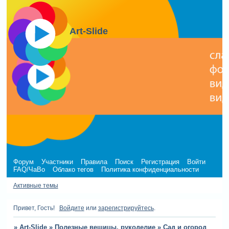
Art-Slide
Форум
Участники
Правила
Поиск
Регистрация
Войти
FAQ/ЧаВо
Облако тегов
Политика конфиденциальности
Активные темы
Привет, Гость!
Войдите
или
зарегистрируйтесь
.
»
Art-Slide
»
Полезные вещицы, рукоделие
»
Сад и огород