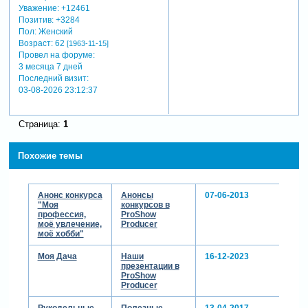
потому что понял, что
Уважение:
+12461
раньше все делал не
Позитив:
+3284
правильно, и с каждым
Пол:
Женский
годом вкладывал все
Возраст:
62
[1963-11-15]
Провел на форуме:
больше труда и времени, и
3 месяца 7 дней
получал все меньше
Последний визит:
урожая. а теперь еще
03-08-2026 23:12:37
получил кучу всяческих
болезней растений, для
борьбы с которыми опять
Страница:
1
нужно время, деньги и
тяжелый труд.
некоторые успехи уже есть.
Похожие темы
поэтому и решил
поделиться с вами этими
ссылками. буду рад, если
Анонс конкурса
Анонсы
07-06-2013
это кому-то пригодиться.
"Моя
конкурсов в
профессия,
ProShow
моё увлечение,
Producer
моё хобби"
Моя Дача
Наши
16-12-2023
презентации в
ProShow
Producer
Рукодельные
Полезные
13-04-2017