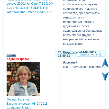
приятные вещи.
Lenovo Z500,Intel Core i7-3632QM
чтобы понять, как нужно
2.20GHz, ОЗУ 8 Гб DDR3, 1Тб,
правильно вести дачное
Windows 8(64). PSP 5.0.3310 Eng
хозяйство, предлагаю вам
ознакомиться с
материалами николая
курдюмова и также
подписаться на бесплатную
рассылку его трудов, в
которых он обо всем этом
рассказывает.
вот ссылка для подписки:
2
Поделиться
14-04-2017
Зарегистрируйтесь, чтобы
+1
admin
13:49:21
увидеть ссылки
.
Администратор
бармалей
кроме этого, все
очень актуально и вовремя
заинтересовавшимся
рекомендую сайт
Зарегистрируйтесь, чтобы
увидеть ссылки
.
я сам пока еще новичок в
этой технологии, но уже
начал применять у себя на
Откуда:
Бельгия.
даче эти приемы
Зарегистрирован
: 08-03-2011
выращивания растений,
Сообщений:
8919