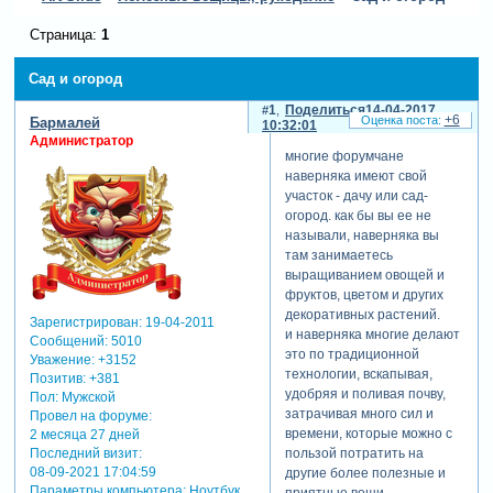
Страница:
1
Сад и огород
1
Поделиться
14-04-2017
+6
Бармалей
10:32:01
Администратор
многие форумчане
наверняка имеют свой
участок - дачу или сад-
огород. как бы вы ее не
называли, наверняка вы
там занимаетесь
выращиванием овощей и
фруктов, цветом и других
декоративных растений.
Зарегистрирован
: 19-04-2011
и наверняка многие делают
Сообщений:
5010
это по традиционной
Уважение:
+3152
технологии, вскапывая,
Позитив:
+381
удобряя и поливая почву,
Пол:
Мужской
затрачивая много сил и
Провел на форуме:
времени, которые можно с
2 месяца 27 дней
Последний визит:
пользой потратить на
08-09-2021 17:04:59
другие более полезные и
Параметры компьютера:
Ноутбук