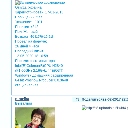
Откуда:
Украина
Зарегистрирован
: 17-01-2013
Сообщений:
577
Уважение:
+1011
Позитив:
+843
Пол:
Женский
Возраст:
46
[1979-12-21]
Провел на форуме:
26 дней 4 часа
Последний визит:
12-06-2020 18:10:59
Параметры компьютера:
Intel(R)Celeron(R)CPU N2840
@1.60GHz 2.16GHz 4ГБ(ОЗП)
Windows7 Домашняя расширенная
64 bit Proshow Producer 8.0.3648
стационарная
nino4ka
3
Поделиться
22-02-2017 22:
Бывалый