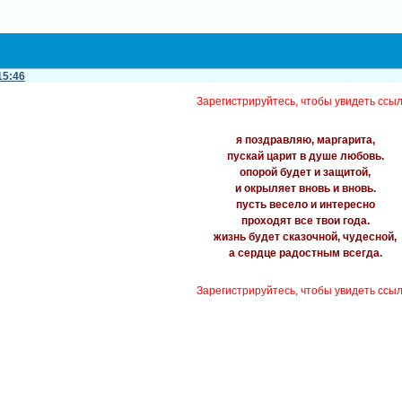
15:46
Зарегистрируйтесь, чтобы увидеть ссы
я поздравляю, маргарита,
пускай царит в душе любовь.
опорой будет и защитой,
и окрыляет вновь и вновь.
пусть весело и интересно
проходят все твои года.
жизнь будет сказочной, чудесной,
а сердце радостным всегда.
Зарегистрируйтесь, чтобы увидеть ссы