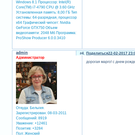
Windows 8.1 Процессор: Intel(R)
Core(TM) i7-4790 CPU @ 3.60 GHz
Установленная память: 8,00 ГБ Тип
системы: 64-разрядная, процессор
х64 Графический чипсет: Nvidia
GeForce GTX750 Объем
видеопамяти: 2048 Мб Программа:
ProShow Producer 6.0.0.3410
admin
4
Поделиться
22-02-2017 23:
Администратор
дорогая марго! с днем рожд
Откуда:
Бельгия.
Зарегистрирован
: 08-03-2011
Сообщений:
8919
Уважение:
+12461
Позитив:
+3284
Пол:
Женский