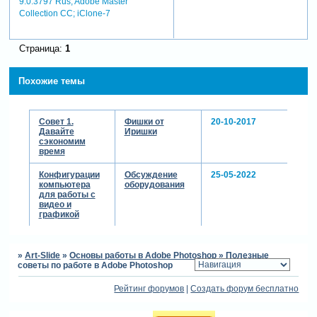
9.0.3797 Rus; Adobe Master
наложение
Collection СС; iClone-7
надписи на
платье
2:07:51 4 класса
Страница:
1
по всем
фильтрам
Похожие темы
photoshop
Зарегистрируйтесь,
чтобы увидеть
ссылки
Совет 1.
Фишки от
20-10-2017
Давайте
Иришки
2:15:48 режимы
сэкономим
наложения
время
2:16:07 борьба
с мелкой грязью
Конфигурации
Обсуждение
25-05-2022
2:19:13 замена
компьютера
оборудования
для работы с
цвета
видео и
2:22:14
графикой
тонировка
2:26:18 фигуры
из огня и дыма
»
Art-Slide
»
Основы работы в Adobe Photoshop
»
Полезные
2:34:58
советы по работе в Adobe Photoshop
быстрая чистка
фона
Рейтинг форумов
|
Создать форум бесплатно
2:40:18
быстрая чистка