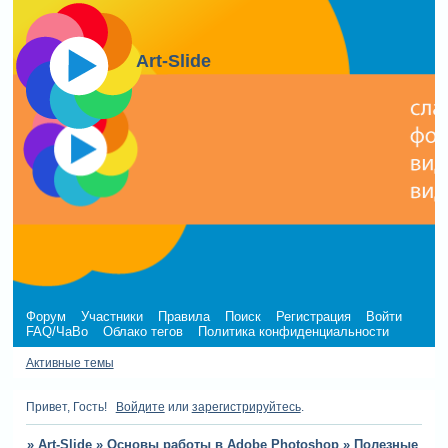
Art-Slide
Форум
Участники
Правила
Поиск
Регистрация
Войти
FAQ/ЧаВо
Облако тегов
Политика конфиденциальности
Активные темы
Привет, Гость!
Войдите
или
зарегистрируйтесь
.
»
Art-Slide
»
Основы работы в Adobe Photoshop
»
Полезные