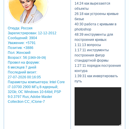
1:11:10 курсы
14:24 как вырезаются
по photoshop в
объекты
школе profile
26:18 как устроены кривые
1:11:56
бизье
adobephotoshop.
40:30 работа с кривыми в
базовый
Откуда:
Россия
photoshop
уровень
Зарегистрирован
: 12-12-2012
48:39 инструменты для
Зарегистрируйтесь,
Сообщений:
3904
построения кривых
чтобы увидеть
Уважение:
+5791
1:11:13 вопросы
ссылки
Позитив:
+3886
1:17:11 инструменты
1:17:58 adobe
Пол:
Женский
построения фигур
Возраст:
56
photoshop.
[1969-09-09]
стандартной формы
Провел на форуме:
продвинутый
1:27:11 порядок построения
6 месяцев 7 дней
уровень
контура
Последний визит:
Зарегистрируйтесь,
1:39:31 как инвертировать
27-07-2026 00:16:05
чтобы увидеть
путь
Параметры компьютера:
Intel Core
ссылки
i7-10700 2900 МГц 8-ядерный;
1:22:25
32Gb; ОС Windows 10-64bit; PSP
детекторы
9.0.3797 Rus; Adobe Master
1:23:24
Collection СС; iClone-7
детектор
неравномерности
кожи
(смешивание
каналов)