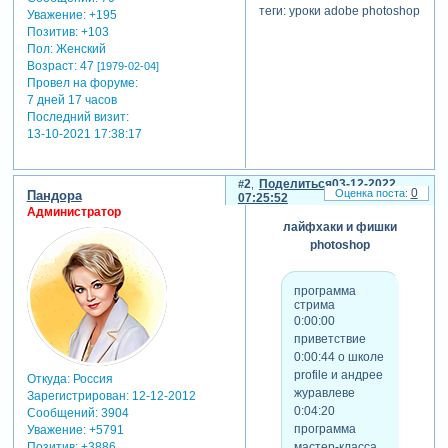
теги: уроки adobe photoshop
Уважение:
+195
Позитив:
+103
Пол:
Женский
Возраст:
47
[1979-02-04]
Провел на форуме:
7 дней 17 часов
Последний визит:
13-10-2021 17:38:17
2
Поделиться
03-12-2022
0
Пандора
07:25:52
Администратор
лайфхаки и фишки
photoshop
программа
стрима
0:00:00
приветствие
0:00:44 о школе
profile и андрее
Откуда:
Россия
журавлеве
Зарегистрирован
: 12-12-2012
0:04:20
Сообщений:
3904
программа
Уважение:
+5791
мастер-класса
Позитив:
+3886