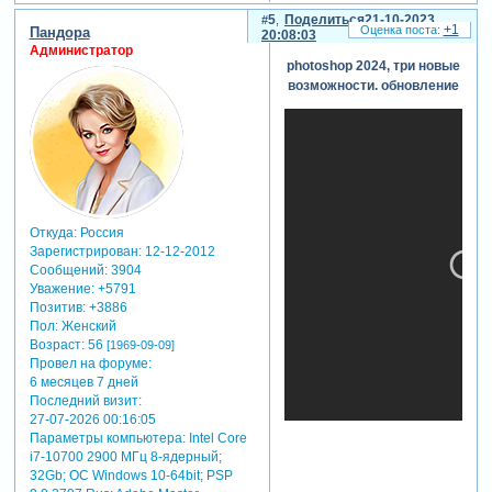
1:30:51
5
Поделиться
21-10-2023
детектор
+1
Пандора
20:08:03
неравномерности
Администратор
кожи (кривые)
photoshop 2024, три новые
1:34:15
возможности. обновление
детектор
паразитного
оттенка
1:44:49
детектор
паразитного
оттенка 2
Откуда:
Россия
1:49:59
Зарегистрирован
: 12-12-2012
детектор
Сообщений:
3904
равномерности
Уважение:
+5791
яркости
Позитив:
+3886
изображения
Пол:
Женский
1:53:35 фокусы
Возраст:
56
[1969-09-09]
с каналами
Провел на форуме:
1:58:37
6 месяцев 7 дней
сохранение
Последний визит:
27-07-2026 00:16:05
деталей на
Параметры компьютера:
Intel Core
высоконасыщенных
i7-10700 2900 МГц 8-ядерный;
объектах
32Gb; ОС Windows 10-64bit; PSP
2:05:15