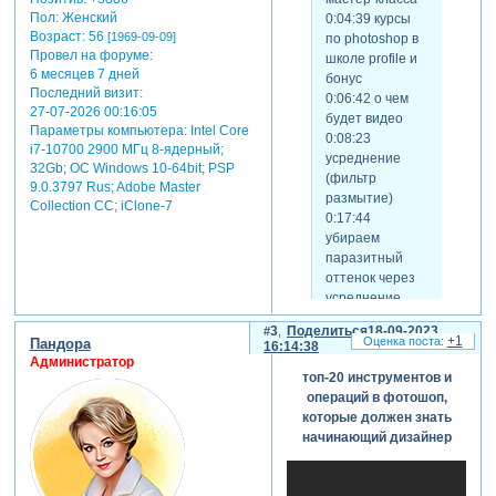
Пол:
Женский
0:04:39 курсы
Возраст:
56
[1969-09-09]
по photoshop в
Провел на форуме:
школе profile и
6 месяцев 7 дней
бонус
Последний визит:
0:06:42 о чем
27-07-2026 00:16:05
будет видео
Параметры компьютера:
Intel Core
0:08:23
i7-10700 2900 МГц 8-ядерный;
усреднение
32Gb; ОС Windows 10-64bit; PSP
(фильтр
9.0.3797 Rus; Adobe Master
размытие)
Collection СС; iClone-7
0:17:44
убираем
паразитный
оттенок через
усреднение
0:28:39
3
Поделиться
18-09-2023
убираем
+1
Пандора
16:14:38
паразитный
Администратор
оттенок с
топ-20 инструментов и
помощью
операций в фотошоп,
частотного
которые должен знать
разложения
начинающий дизайнер
0:33:12
копирование