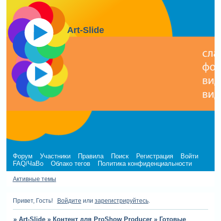
Art-Slide
Форум
Участники
Правила
Поиск
Регистрация
Войти
FAQ/ЧаВо
Облако тегов
Политика конфиденциальности
Активные темы
Привет, Гость!
Войдите
или
зарегистрируйтесь
.
»
Art-Slide
»
Контент для ProShow Producer
»
Готовые