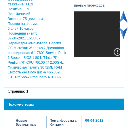
Уважение:
+119
превью переходов:
Позитив:
+19
Пол:
Женский
Возраст:
75
[1951-01-31]
Провел на форуме:
6 дней 16 часов
Последний визит:
07-04-2021 15:08:37
Параметры компьютера:
Версия
ОС Microsoft Windows 7 Домашняя
расширенная 6.1.7601 Service Pack
1 Версия BIOS 1.80 ЦП Intel(R)
Pentium(R) CPU P6100 @ 2.00GHz
Физическая память 3072MB RAM
Емкость жесткого диска 465.369
[GB] ProShow Producer v 6.0.3397
Страница:
1
теги: переходы
Похожие темы
Новые
Темы форума с
06-04-2012
бесплатные
битыми