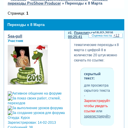
переходы ProShow Producer
»
Переходы к 8 Марта
Страница:
1
Переходы к 8 Марта
1
Поделиться
18-02-2016
+12
Sea-gull
00:25:41
Участник
тематические переходы к 8
марта с цифрой 8 в
количестве 20 штук можно
скачать по ссылке:
скрытый
текст:
для просмотра
скрытого текста
-
Зарегистрируйтесь,
чтобы увидеть
ссылки
или
зарегистрируйтесь
.
Откуда:
Курск
Зарегистрирован
: 14-02-2013
Сообщений:
38