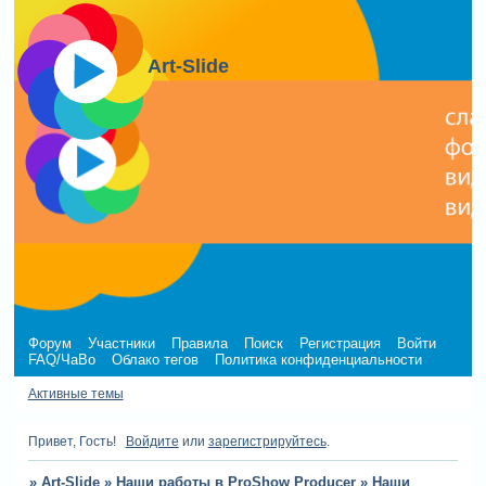
Art-Slide
Форум
Участники
Правила
Поиск
Регистрация
Войти
FAQ/ЧаВо
Облако тегов
Политика конфиденциальности
Активные темы
Привет, Гость!
Войдите
или
зарегистрируйтесь
.
»
Art-Slide
»
Наши работы в ProShow Producer
»
Наши