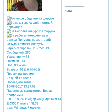
-------------------
лена.
Откуда:
г.Минск,Беларусь
Зарегистрирован
: 28-02-2013
Сообщений:
280
Уважение:
+455
Позитив:
+411
Пол:
Женский
Возраст:
62
[1964-04-18]
Провел на форуме:
27 дней 16 часов
Последний визит:
16-08-2017 13:27:02
Параметры компьютера:
Версия
программы
5.0.3310Ком.Intel(R)Core(TM)2DuOCPU
E 6550 Память 4ГБ,32
разр,Windows 7 максим.