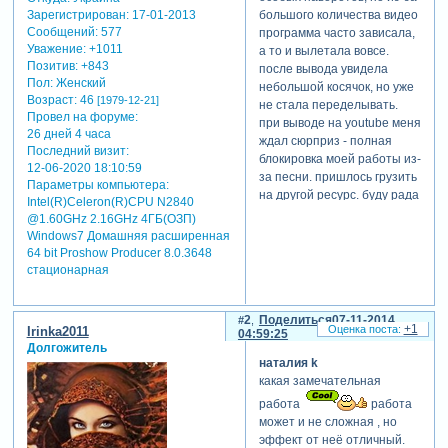
Зарегистрирован
: 17-01-2013
большого количества видео
Сообщений:
577
программа часто зависала,
Уважение:
+1011
а то и вылетала вовсе.
Позитив:
+843
после вывода увидела
Пол:
Женский
небольшой косячок, но уже
Возраст:
46
[1979-12-21]
не стала переделывать.
Провел на форуме:
при выводе на youtube меня
26 дней 4 часа
ждал сюрприз - полная
Последний визит:
блокировка моей работы из-
12-06-2020 18:10:59
за песни. пришлось грузить
Параметры компьютера:
на другой ресурс. буду рада
Intel(R)Celeron(R)CPU N2840
услышать ваше мнение по
@1.60GHz 2.16GHz 4ГБ(ОЗП)
поводу моей работы.
Windows7 Домашняя расширенная
64 bit Proshow Producer 8.0.3648
стационарная
2
Поделиться
07-11-2014
+1
Irinka2011
04:59:25
Долгожитель
наталия k
какая замечательная
работа
работа
может и не сложная , но
эффект от неё отличный.