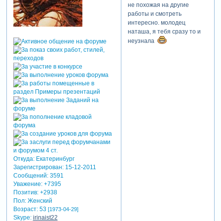
не похожая на другие
работы и смотреть
интересно. молодец
наташа, я тебя сразу то и
неузнала
теги:
романтика.любовь.ночной
город
Откуда:
Екатеринбург
Зарегистрирован
: 15-12-2011
Сообщений:
3591
Уважение:
+7395
Позитив:
+2938
Пол:
Женский
Возраст:
53
[1973-04-29]
Skype:
irinaist22