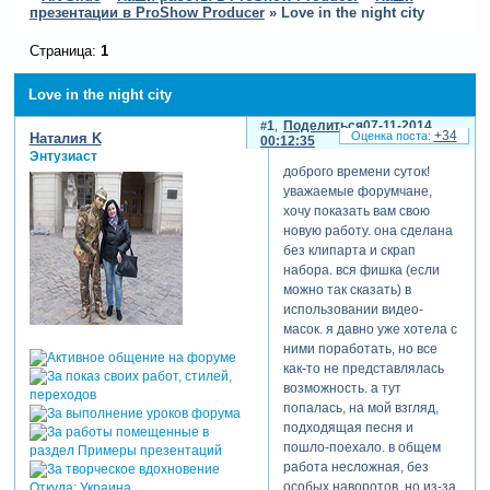
презентации в ProShow Producer
»
Love in the night city
Страница:
1
Love in the night city
1
Поделиться
07-11-2014
+34
Наталия K
00:12:35
Энтузиаст
доброго времени суток!
уважаемые форумчане,
хочу показать вам свою
новую работу. она сделана
без клипарта и скрап
набора. вся фишка (если
можно так сказать) в
использовании видео-
масок. я давно уже хотела с
ними поработать, но все
как-то не представлялась
возможность. а тут
попалась, на мой взгляд,
подходящая песня и
пошло-поехало. в общем
работа несложная, без
особых наворотов, но из-за
Откуда:
Украина