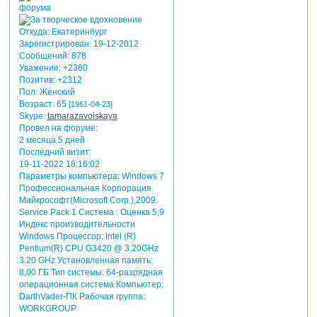
Откуда:
Екатеринбург
Зарегистрирован
: 19-12-2012
Сообщений:
878
Уважение:
+2360
Позитив:
+2312
Пол:
Женский
Возраст:
65
[1961-04-23]
Skype:
tamarazavoiskaya
Провел на форуме:
2 месяца 5 дней
Последний визит:
19-11-2022 18:16:02
Параметры компьютера:
Windows 7
Профессиональная Корпорация
Майкрософт(Microsoft Corp.),2009.
Service Pack 1 Система : Оценка 5,9
Индекс производительности
Windows Процессор: Intel (R)
Pentium(R) CPU G3420 @ 3.20GHz
3.20 GHz Установленная память:
8,00 ГБ Тип системы: 64-разрядная
операционная система Компьютер:
DarthVader-ПК Рабочая группа:
WORKGROUP