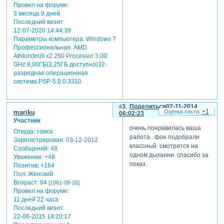
Провел на форуме:
3 месяца 9 дней
Последний визит:
12-07-2020 14:44:39
Параметры компьютера:
Windows 7
Профессиональная. AMD
Athlon(tm)II x2 250 Processor 3.00
GHz 8,00ГБ(3,25ГБ доступно)32-
разрядная операционная
система.PSP-5.0.0.3310
3
Поделиться
07-11-2014
+1
mariku
06:02:23
Участник
очень понравилась ваша
Откуда:
томск
работа. фон подобрали
Зарегистрирован
: 03-12-2012
классный. смотрится на
Сообщений:
48
одном дыхании. спасибо за
Уважение:
+48
показ.
Позитив:
+164
Пол:
Женский
Возраст:
64
[1961-09-26]
Провел на форуме:
11 дней 22 часа
Последний визит:
22-06-2015 18:20:17