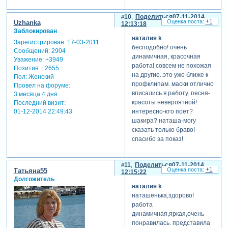
10
Поделиться
07-11-2014
+1
Uzhanka
12:13:18
Заблокирован
наталия k
Зарегистрирован
: 17-03-2011
бесподобно! очень
Сообщений:
2904
динамичная, красочная
Уважение:
+3949
работа! совсем не похожая
Позитив:
+2655
на другие..это уже ближе к
Пол:
Женский
профклипам. маски отлично
Провел на форуме:
вписались в работу. песня-
3 месяца 4 дня
красоты невероятной!
Последний визит:
01-12-2014 22:49:43
интересно-кто поет?
шакира? наташа-могу
сказать только браво!
спасибо за показ!
11
Поделиться
07-11-2014
+1
Татьяна55
12:15:22
Долгожитель
наталия k
наташенька,здорово!
работа
динамичная,яркая,очень
понравилась. представила