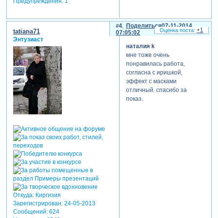
Предупреждения:
1
4
Поделиться
07-11-2014
+1
tatiana71
07:05:02
Энтузиаст
наталия k
мне тоже очень
понравилась работа,
согласна с иришкой,
эффект с масками
отличный. спасибо за
показ.
Откуда:
Киргизия
Зарегистрирован
: 24-05-2013
Сообщений:
624