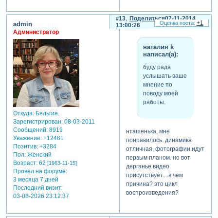
13
Поделиться
07-11-2014
+1
admin
13:00:26
Администратор
наталия k
написал(а):
буду рада
услышать ваше
мнение по
поводу моей
работы.
Откуда:
Бельгия.
Зарегистрирован
: 08-03-2011
Сообщений:
8919
нташенька, мне
Уважение:
+12461
понравилось. динамика
Позитив:
+3284
отличная, фотографии идут
Пол:
Женский
первым планом. но вот
Возраст:
62
[1963-11-15]
дерганье видео
Провел на форуме:
присутствует....в чем
3 месяца 7 дней
причина? это цикл
Последний визит:
воспроизведения?
03-08-2026 23:12:37