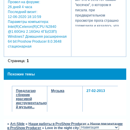
Провел на форуме:
"косячок", о котором я
26 дней 4 часа
писала. при
Последний визит:
предварительном
12-06-2020 18:10:59
просмотре прога страшно
Параметры компьютера:
тормозила и казалось, что
Intel(R)Celeron(R)CPU N2840
все нормально, а при
@1.60GHz 2.16GHz 4ГБ(ОЗП)
выводе получилось совсем
Windows7 Домашняя расширенная
64 bit Proshow Producer 8.0.3648
иначе. дело в том, что
стационарная
найти качественное видео
саксофониста оказалось
труднее, чем я
Страница:
1
предполагала. и вот, когда
нашла, стала его резать и
лишь самая малая доля из
Похожие темы
нарезанного подошла к
моей работе. нарезка была
маловата по времени,
Предлагаю
Музыка
27-02-2013
пришлось зациклить, от
сборник
красивой
сюда и дергание, а как это
инструментально
исправить я не знаю. не
й музыки...
хотелось бы "выкидывать"
этого мужчинку совсем
[взломанный сайт]
»
Art-Slide
»
Наши работы в ProShow Producer
»
Наши презентации
в ProShow Producer
»
Love in the night city