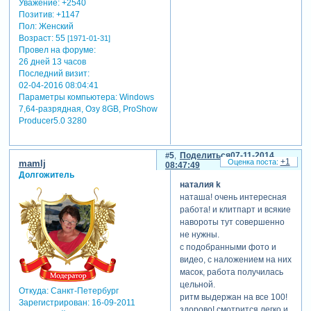
Уважение:
+2540
Позитив:
+1147
Пол:
Женский
Возраст:
55
[1971-01-31]
Провел на форуме:
26 дней 13 часов
Последний визит:
02-04-2016 08:04:41
Параметры компьютера:
Windows
7,64-разрядная, Озу 8GB, ProShow
Producer5.0 3280
5
Поделиться
07-11-2014
+1
mamlj
08:47:49
Долгожитель
наталия k
наташа! очень интересная
работа! и клитпарт и всякие
навороты тут совершенно
не нужны.
с подобранными фото и
видео, с наложением на них
масок, работа получилась
цельной.
Откуда:
Санкт-Петербург
ритм выдержан на все 100!
Зарегистрирован
: 16-09-2011
здорово! смотрится легко и