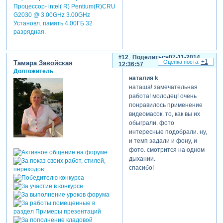
Процессор- intel( R) Pentium(R)CRU
G2030 @ 3.00GHz 3.00GHz
Установл. память 4.00ГБ 32
разрядная.
12
Поделиться
07-11-2014
+1
Тамара Завойская
12:36:57
Долгожитель
наталия k
наташа! замечательная
работа! молодец! очень
понравилось применение
видеомасок. то, как вы их
обыграли. фото
интересные подобрали. ну,
и темп задали и фону, и
фото. смотрится на одном
дыхании.
спасибо!