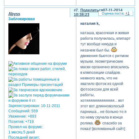
7
Поделиться
07-11-2014
+1
Abyss
10:38:23
Заблокирован
наталия k,
наташа, красочная и живая
работа получилась, клипарт
тут вообще никуда и
незачем был бы.
движения бьются с ритмом
музыки. геометрические
маски органично вписались
в клмпозиции слайдов.
немного жаль, что не
хватило фоток из одной
фотосессии для всей
работы,
хотяяяяяяяяяяяяя... вот
Зарегистрирован
: 10-11-2011
этот вот длинноволосый
Сообщений:
559
парниша... не больно-то я
Уважение:
+893
по нему скучала в конце
Позитив:
+719
ролика.
спасибо за
Провел на форуме:
показ! [взломанный сайт]
1 месяц 5 дней
Последний визит: