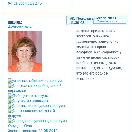
04-12-2014 21:32:45
8
Поделиться
07-11-2014
+1
caregor
11:30:08
Долгожитель
наташа! примите и мои
восторги. очень все
гармонично. применение
видеомасок просто
покорило. а саксофонист у
меня не дергался. второй,
наоборот, очень даже в
ритм попадал. я подумала,
что это его родное
исполнение.
Откуда:
г. Омск
Зарегистрирован
: 11-05-2012