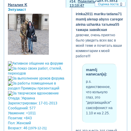
14
Поделиться
07-11-2014
0
Наталия K
13:10:47
Энтузиаст
irinka2011
mariku
tatiana71
mamlj
alenap
abyss
caregor
aleina
uzhanka
татьяна55
тамара завойская
девочки, очень приятно
было увидеть всех вас в
моей теме и почитать ваши
комментарии к моей
работе!!!
mamlj
написал(а):
p.s.
единственное,
что кольнуло
глаз, это
Откуда:
Украина
"дергающийся"
Зарегистрирован
: 17-01-2013
саксофонист на
Сообщений:
577
Уважение:
+1011
1.10 и на 2.25.
Позитив:
+843
Пол:
Женский
Возраст:
46
[1979-12-21]
вот это и есть тот самый