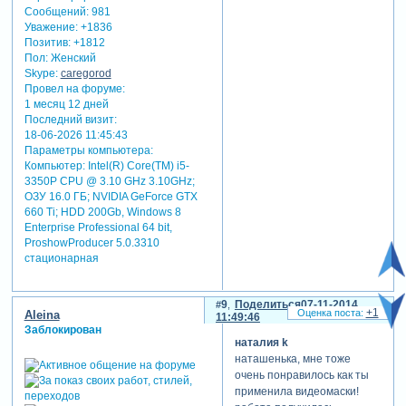
Сообщений:
981
Уважение:
+1836
Позитив:
+1812
Пол:
Женский
Skype:
caregorod
Провел на форуме:
1 месяц 12 дней
Последний визит:
18-06-2026 11:45:43
Параметры компьютера:
Компьютер: Intel(R) Core(TM) i5-
3350P CPU @ 3.10 GHz 3.10GHz;
ОЗУ 16.0 ГБ; NVIDIA GeForce GTX
660 Ti; HDD 200Gb, Windows 8
Enterprise Professional 64 bit,
ProshowProducer 5.0.3310
стационарная
9
Поделиться
07-11-2014
+1
Aleina
11:49:46
Заблокирован
наталия k
наташенька, мне тоже
очень понравилось как ты
применила видеомаски!