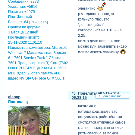
Сообщений:
3273
Уважение:
+5916
элегантно.
Позитив:
+4075
p.s. единственное, что
Пол:
Женский
кольнуло глаз, это
Возраст:
64
[1962-07-05]
"дергающийся"
Провел на форуме:
саксофонист на 1.10 и на
3 месяца 12 дней
2.25.
Последний визит:
но это дело поправимое.
25-11-2020 11:01:10
можно или замедлить видео
Параметры компьютера:
Microsoft
или поменять мужчинку.
Windows 7 Максимальная Версия
6.1.7601 Service Pack 1 Сборка
7601 Процессор Intel(R) Core(TM)2
Duo CPU E4700 @ 2.60GHz, 2600
МГц, ядер: 2, опер.память 4ГБ,
видео NVIDIA GeForce GTX 560 Ti
6
Поделиться
07-11-2014
+1
alenap
09:28:15
Постоялец
наталия k
наташа,красивая у вас
получилась работа!маски
смотрятся отлично,а самое
главное,выдержан стиль и
ритм!спасибо за показ!