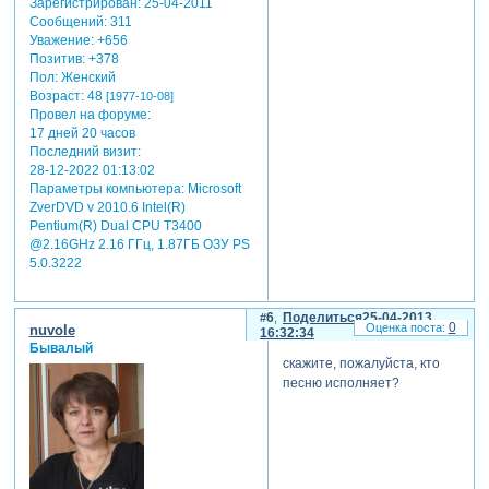
Зарегистрирован
: 25-04-2011
Сообщений:
311
Уважение:
+656
Позитив:
+378
Пол:
Женский
Возраст:
48
[1977-10-08]
Провел на форуме:
17 дней 20 часов
Последний визит:
28-12-2022 01:13:02
Параметры компьютера:
Microsoft
ZverDVD v 2010.6 Intel(R)
Pentium(R) Dual CPU T3400
@2.16GHz 2.16 ГГц, 1.87ГБ OЗУ PS
5.0.3222
6
Поделиться
25-04-2013
0
nuvole
16:32:34
Бывалый
скажите, пожалуйста, кто
песню исполняет?