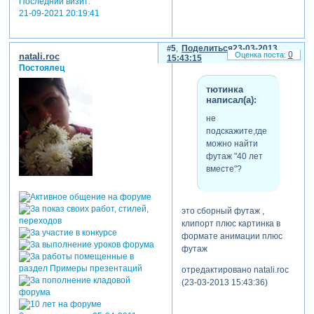
Последний визит:
21-09-2021 20:19:41
5
Поделиться
23-03-2013
0
natali.roc
15:43:15
Постоялец
тютинка
написал(а):
не
подскажите,где
можно найти
футаж "40 лет
вместе"?
это сборный футаж ,
клипорт плюс картинка в
формате анимации плюс
футаж
отредактировано natali.roc
(23-03-2013 15:43:36)