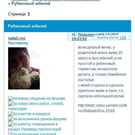
»
Рубиновый юбилей
Страница:
1
Рубиновый юбилей
1
Поделиться
04-10-2011
+16
natali.roc
19:03:02
Постоялец
всем добрый вечер. у
родителей моего мужа 25
августа был юбилей, и не
простой а рубиновый.
торжества незахотели
делать, а только семейнное
застолье.
с моей стороны я сделала
приятное маме и папе, т.е.
сделала небольшой ролик.
http://static.video.yandex.ru/lite/nata
roc/9s8aa635za.2530/