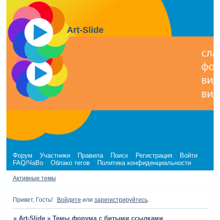
Art-Slide
Форум
Участники
Правила
Поиск
Регистрация
Войти
FAQ/ЧаВо
Облако тегов
Политика конфиденциальности
Активные темы
Привет, Гость!
Войдите
или
зарегистрируйтесь
.
»
Art-Slide
»
Темы форума с битыми ссылками