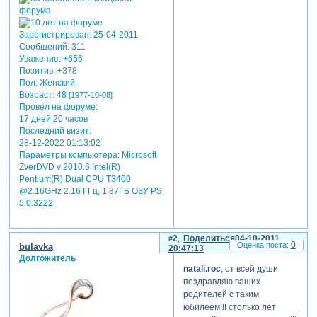
Зарегистрирован
: 25-04-2011
Сообщений:
311
Уважение:
+656
Позитив:
+378
Пол:
Женский
Возраст:
48
[1977-10-08]
Провел на форуме:
17 дней 20 часов
Последний визит:
28-12-2022 01:13:02
Параметры компьютера:
Microsoft
ZverDVD v 2010.6 Intel(R)
Pentium(R) Dual CPU T3400
@2.16GHz 2.16 ГГц, 1.87ГБ OЗУ PS
5.0.3222
2
Поделиться
04-10-2011
0
bulavka
20:47:13
Долгожитель
natali.roc
, от всей души
поздравляю ваших
родителей с таким
юбилеем!!! столько лет