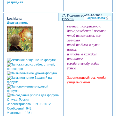
разрядная.
7
Поделиться
25-10-2014
0
kochlana
11:22:06
Долгожитель
евгений, поздравляю с
днем рождения! желаю:
чтоб исполнялись все
желанья,
чтоб не было в пути
помех,
и чтобы в каждом
начинанье
всегда и всюду ждал
успех!
Зарегистрируйтесь, чтобы
увидеть ссылки
Откуда:
Россия
Зарегистрирован
: 19-03-2012
Сообщений:
942
Уважение:
+1351