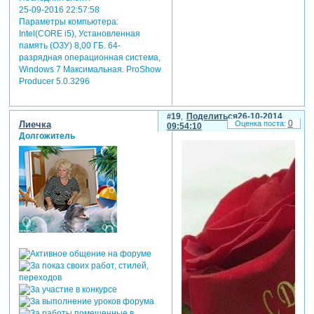
25-09-2016 22:57:58
Параметры компьютера:
Intel(CORE i5), Установленная
память (ОЗУ) 8,00 ГБ. 64-
разрядная операционная система,
Windows 7 Максимальная. ProShow
Producer 5.0.3296
19
Поделиться
26-10-2014
0
Лиечка
09:54:10
Долгожитель