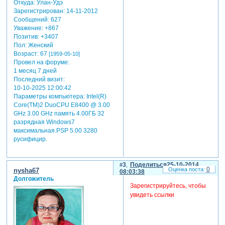
Откуда:
Улан-Удэ
Зарегистрирован
: 14-11-2012
Сообщений:
627
Уважение:
+867
Позитив:
+3407
Пол:
Женский
Возраст:
67
[1959-05-10]
Провел на форуме:
1 месяц 7 дней
Последний визит:
10-10-2025 12:00:42
Параметры компьютера:
Intel(R)
Core(TM)2 DuoCPU E8400 @ 3.00
GHz 3.00 GHz память 4.00ГБ 32
разрядная Windows7
максимальная.PSP 5.00 3280
русифицир.
3
Поделиться
25-10-2014
0
nysha67
08:03:38
Долгожитель
Зарегистрируйтесь, чтобы
увидеть ссылки