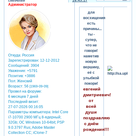
18:45:17
Администратор
для
восхищения
есть
причины...
ты -
супер,
что не
говори!
Откуда:
Россия
наметив
Зарегистрирован
: 12-12-2012
новую
Сообщений:
3904
вершину,
Уважение:
+5791
её с
Позитив:
+3886
улыбкой
Пол:
Женский
покори!
Возраст:
56
[1969-09-09]
евгений
Провел на форуме:
дмитриевич!
6 месяцев 7 дней
от
Последний визит:
всей
27-07-2026 00:16:05
души
Параметры компьютера:
Intel Core
i7-10700 2900 МГц 8-ядерный;
поздравляю
32Gb; ОС Windows 10-64bit; PSP
с днём
9.0.3797 Rus; Adobe Master
рождения!!!
Collection СС; iClone-7