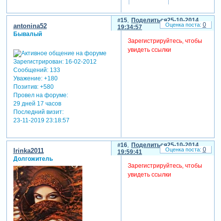
15
Поделиться
25-10-2014
0
antonina52
19:34:57
Бывалый
Зарегистрируйтесь, чтобы
увидеть ссылки
Зарегистрирован
: 16-02-2012
Сообщений:
133
Уважение:
+180
Позитив:
+580
Провел на форуме:
29 дней 17 часов
Последний визит:
23-11-2019 23:18:57
16
Поделиться
25-10-2014
0
Irinka2011
19:59:41
Долгожитель
Зарегистрируйтесь, чтобы
увидеть ссылки