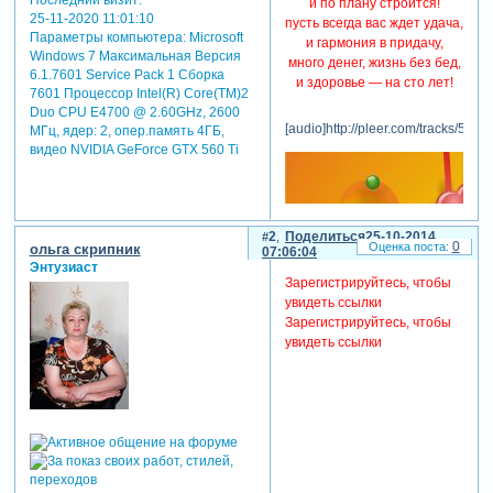
и по плану строится!
25-11-2020 11:01:10
пусть всегда вас ждет удача,
Параметры компьютера:
Microsoft
и гармония в придачу,
Windows 7 Максимальная Версия
много денег, жизнь без бед,
6.1.7601 Service Pack 1 Сборка
и здоровье — на сто лет!
7601 Процессор Intel(R) Core(TM)2
Duo CPU E4700 @ 2.60GHz, 2600
[audio]http://pleer.com/tracks/592
МГц, ядер: 2, опер.память 4ГБ,
видео NVIDIA GeForce GTX 560 Ti
2
Поделиться
25-10-2014
0
ольга скрипник
07:06:04
Энтузиаст
Зарегистрируйтесь, чтобы
увидеть ссылки
Зарегистрируйтесь, чтобы
увидеть ссылки