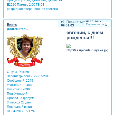
Процессор:Intel(R)Pentium(R)DualCPU
E2220 Память-2,00 ГБ 64-
разрядная операционная система
4
Поделиться
25-10-2014
0
Вирта
09:51:03
Долгожитель
евгений, с днем
рожденья!!!
Откуда:
Россия
Зарегистрирован
: 29-07-2011
Сообщений:
2045
Уважение:
+3404
Позитив:
+2899
Пол:
Женский
Провел на форуме:
3 месяца 23 дня
Последний визит:
01-04-2017 15:17:48