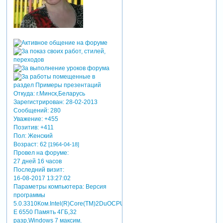
Откуда:
г.Минск,Беларусь
Зарегистрирован
: 28-02-2013
Сообщений:
280
Уважение:
+455
Позитив:
+411
Пол:
Женский
Возраст:
62
[1964-04-18]
Провел на форуме:
27 дней 16 часов
Последний визит:
16-08-2017 13:27:02
Параметры компьютера:
Версия
программы
5.0.3310Ком.Intel(R)Core(TM)2DuOCPU
E 6550 Память 4ГБ,32
разр,Windows 7 максим.