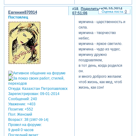
18
Поделиться
26-10-2014
0
Евгения870914
07:51:06
Постоялец
мужчина - царственность и
сила.
мужчина - творчество
небес.
мужчина - яркое светило.
мужчина - чудо из чудес.
мужчину дружно
поздравляем,
в тот день, когда родился
он.
и много доброго желаем:
чтоб жизнь, как мед, чтоб
жизнь, как сон!
Откуда:
Казахстан Петропавловск
Зарегистрирован
: 09-01-2014
Сообщений:
240
Уважение:
+403
Позитив:
+552
Пол:
Женский
Возраст:
38
[1987-09-14]
Провел на форуме:
9 дней 0 часов
Последний визит: