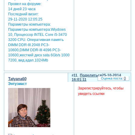
Провел на форуме:
14 дней 23 часа
Последний визит:
29-11-2020 12:05:25
Параметры компьютера:
Параметры компьютера:Wiydows
10, Процессор INTEL Core i5-3470
3200 CРU. Оперативная память
DIMM DDR-III 2048 РC3-
10600,DIMM DDR-III 4096 РC3-
10600,жесткий диск sata 6Gb/s 1000
7200, вид.адап.1024Mb
11
Поделиться
25-10-2014
0
Tatyana60
16:01:11
Энтузиаст
Зарегистрируйтесь, чтобы
увидеть ссылки