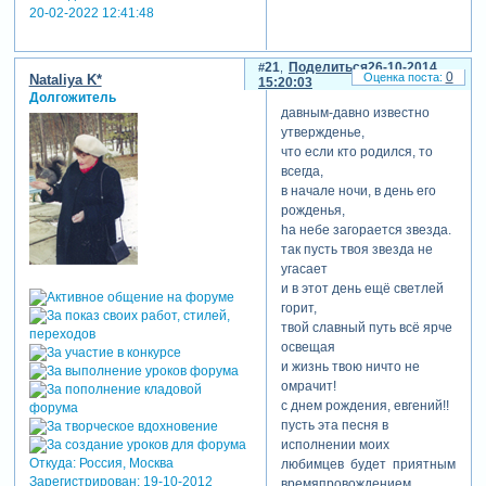
20-02-2022 12:41:48
21
Поделиться
26-10-2014
0
Nataliya K*
15:20:03
Долгожитель
давным-давно известно
утвержденье,
что если кто родился, то
всегда,
в начале ночи, в день его
рожденья,
hа небе загорается звезда.
так пусть твоя звезда не
угасает
и в этот день ещё светлей
горит,
твой славный путь всё ярче
освещая
и жизнь твою ничто не
омрачит!
с днем рождения, евгений!!
пусть эта песня в
исполнении моих
Откуда:
Россия, Москва
любимцев будет приятным
Зарегистрирован
: 19-10-2012
времяпровождением..