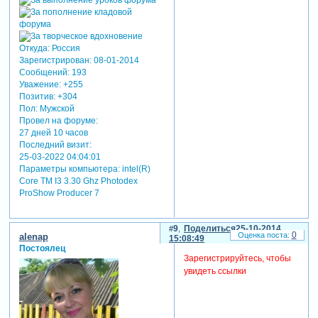
Откуда:
Россия
Зарегистрирован
: 08-01-2014
Сообщений:
193
Уважение:
+255
Позитив:
+304
Пол:
Мужской
Провел на форуме:
27 дней 10 часов
Последний визит:
25-03-2022 04:04:01
Параметры компьютера:
intel(R)
Core TM I3 3.30 Ghz Photodex
ProShow Producer 7
9
Поделиться
25-10-2014
0
alenap
15:08:49
Постоялец
Зарегистрируйтесь, чтобы
увидеть ссылки