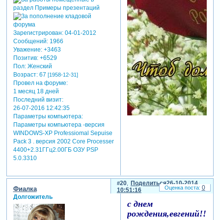
Зарегистрирован
: 04-01-2012
Сообщений:
1966
Уважение:
+3463
Позитив:
+6529
Пол:
Женский
Возраст:
67
[1958-12-31]
Провел на форуме:
1 месяц 18 дней
Последний визит:
26-07-2016 12:42:35
Параметры компьютера:
Параметры компьютера -версия
WINDOWS-XP Professiomal Sepuise
Pack 3 . версия 2002 Core Processer
4400+2.31ГГц2.00ГБ ОЗУ PSP
5.0.3310
20
Поделиться
26-10-2014
0
Фиалка
10:51:16
Долгожитель
с днем
рождения,евгений!!!