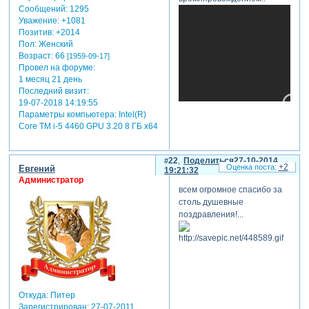
Сообщений:
1295
Уважение:
+1081
Позитив:
+2014
Пол:
Женский
Возраст:
66
[1959-09-17]
Провел на форуме:
1 месяц 21 день
Последний визит:
19-07-2018 14:19:55
Параметры компьютера:
Intel(R)
Core TM i-5 4460 GPU 3.20 8 ГБ х64
22
Поделиться
27-10-2014
+2
Евгений
19:21:32
Администратор
всем огромное спасибо за
столь душевные
поздравления!...
отредактировано nataliya k*
(26-10-2014 15:21:33)
Откуда:
Питер
Зарегистрирован
: 27-07-2011