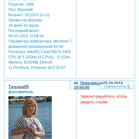
Позитив:
+406
Пол:
Женский
Возраст:
52
[1973-10-23]
Провел на форуме:
26 дней 10 часов
Последний визит:
09-01-2025 11:09:50
Параметры компьютера:
Windows 7
Домашняя расширенная 64-bit
Processor: Intel(R) Core(TM) i5-2400
CPU @ 3.10GHz (4 CPUs), ~3.1GHz ,
Memory: 8192MB ,DirectX
11,ProShow_Producer v6.0.33.97
6
Поделиться
25-10-2014
0
Татьяна55
10:54:00
Долгожитель
Зарегистрируйтесь, чтобы
увидеть ссылки