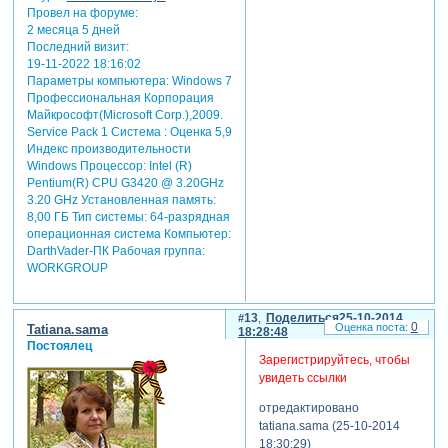
Провел на форуме:
2 месяца 5 дней
Последний визит:
19-11-2022 18:16:02
Параметры компьютера:
Windows 7
Профессиональная Корпорация
Майкрософт(Microsoft Corp.),2009.
Service Pack 1 Система : Оценка 5,9
Индекс производительности
Windows Процессор: Intel (R)
Pentium(R) CPU G3420 @ 3.20GHz
3.20 GHz Установленная память:
8,00 ГБ Тип системы: 64-разрядная
операционная система Компьютер:
DarthVader-ПК Рабочая группа:
WORKGROUP
13
Поделиться
25-10-2014
0
Tatiana.sama
18:28:48
Постоялец
Зарегистрируйтесь, чтобы
увидеть ссылки
отредактировано
tatiana.sama (25-10-2014
18:30:29)