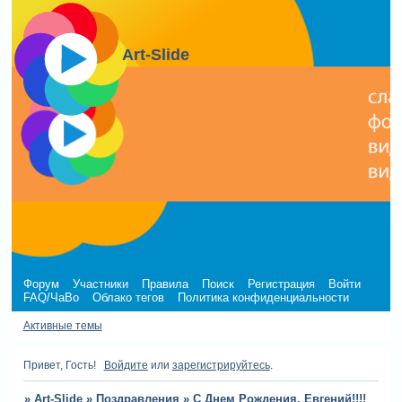
Art-Slide
Форум
Участники
Правила
Поиск
Регистрация
Войти
FAQ/ЧаВо
Облако тегов
Политика конфиденциальности
Активные темы
Привет, Гость!
Войдите
или
зарегистрируйтесь
.
»
Art-Slide
»
Поздравления
»
С Днем Рождения, Евгений!!!!