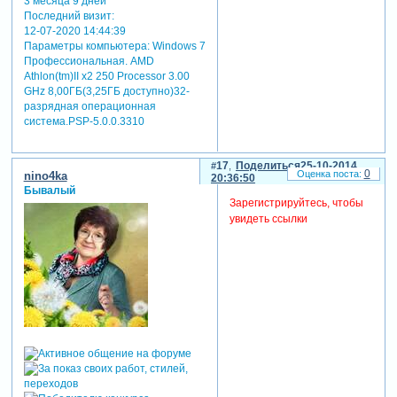
3 месяца 9 дней
Последний визит:
12-07-2020 14:44:39
Параметры компьютера:
Windows 7
Профессиональная. AMD
Athlon(tm)II x2 250 Processor 3.00
GHz 8,00ГБ(3,25ГБ доступно)32-
разрядная операционная
система.PSP-5.0.0.3310
17
Поделиться
25-10-2014
0
nino4ka
20:36:50
Бывалый
Зарегистрируйтесь, чтобы
увидеть ссылки