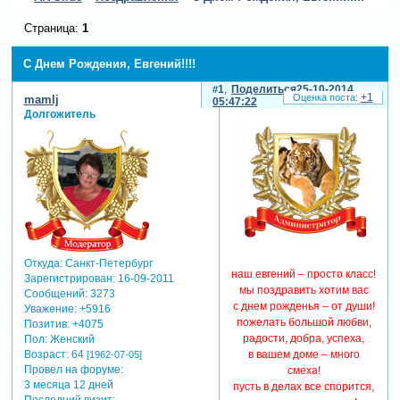
Страница:
1
С Днем Рождения, Евгений!!!!
1
Поделиться
25-10-2014
+1
mamlj
05:47:22
Долгожитель
Откуда:
Санкт-Петербург
наш евгений – просто класс!
Зарегистрирован
: 16-09-2011
мы поздравить хотим вас
Сообщений:
3273
с днем рожденья – от души!
Уважение:
+5916
пожелать большой любви,
Позитив:
+4075
радости, добра, успеха,
Пол:
Женский
в вашем доме – много
Возраст:
64
[1962-07-05]
Провел на форуме:
смеха!
3 месяца 12 дней
пусть в делах все спорится,
Последний визит: