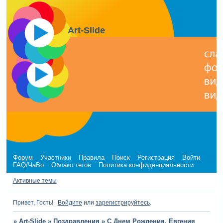
Art-Slide
Форум
Участники
Правила
Поиск
Регистрация
Войти
FAQ/ЧаВо
Облако тегов
Политика конфиденциальности
Активные темы
Привет, Гость!
Войдите
или
зарегистрируйтесь
.
»
Art-Slide
»
Поздравления
»
С Днем Рождения, Евгения