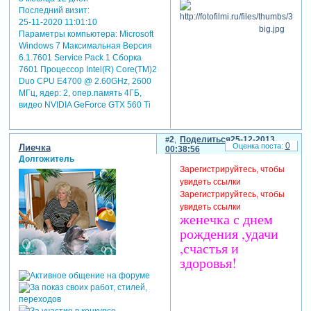
Последний визит:
25-11-2020 11:01:10
Параметры компьютера:
Microsoft
Windows 7 Максимальная Версия
6.1.7601 Service Pack 1 Сборка
7601 Процессор Intel(R) Core(TM)2
Duo CPU E4700 @ 2.60GHz, 2600
МГц, ядер: 2, опер.память 4ГБ,
видео NVIDIA GeForce GTX 560 Ti
2
Поделиться
25-12-2013
0
Лиечка
00:38:56
Долгожитель
Зарегистрируйтесь, чтобы
увидеть ссылки
Зарегистрируйтесь, чтобы
увидеть ссылки
женечка с днем
рождения ,удачи
,счастья и
здоровья!