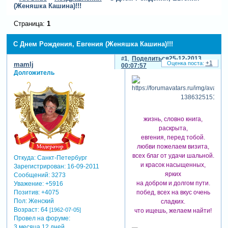
(Женяшка Кашина)!!!
Страница:
1
С Днем Рождения, Евгения (Женяшка Кашина)!!!
1
Поделиться
25-12-2013
+1
mamlj
00:07:57
Долгожитель
жизнь, словно книга,
раскрыта,
евгения, перед тобой.
любви пожелаем визита,
всех благ от удачи шальной.
Откуда:
Санкт-Петербург
и красок насыщенных,
Зарегистрирован
: 16-09-2011
ярких
Сообщений:
3273
на добром и долгом пути.
Уважение:
+5916
побед, всех на вкус очень
Позитив:
+4075
Пол:
Женский
сладких.
Возраст:
64
[1962-07-05]
что ищешь, желаем найти!
Провел на форуме:
3 месяца 12 дней