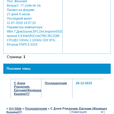
Пол:
Женский
Возраст:
77
[1948-08-19]
Провел на форуме:
27 дней 9 часов
Последний визит:
11-07-2026 14:07:20
Параметры компьютера:
Wbn.7,Дом.Базов,SP1,Del,Inspiron5520,индекс
произв 5,9;Intel(R)Core(TM)-3612QM
CPU@2.10GHz 2,10GHz ОЗУ 8ГБ;
64-разр PSP5.0.3310
Страница:
1
Похожие темы
С Днем
Поздравления
26-12-2015
Рождения,
Евгения(Женяшка
Кашина)!!!
»
Art-Slide
»
Поздравления
»
С Днем Рождения, Евгения (Женяшка
Кашина)!!!