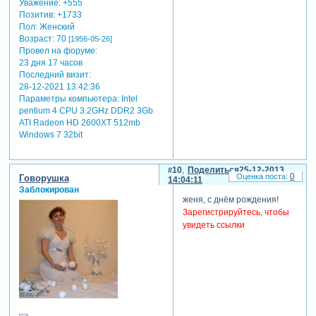
Уважение:
+555
Позитив:
+1733
Пол:
Женский
Возраст:
70
[1956-05-26]
Провел на форуме:
23 дня 17 часов
Последний визит:
28-12-2021 13:42:36
Параметры компьютера:
Intel
pentium 4 CPU 3.2GHz DDR2 3Gb
ATI Radeon HD 2600XT 512mb
Windows 7 32bit
10
Поделиться
25-12-2013
0
Гoворушка
14:04:11
Заблокирован
женя, с днём рождения!
Зарегистрируйтесь, чтобы
увидеть ссылки