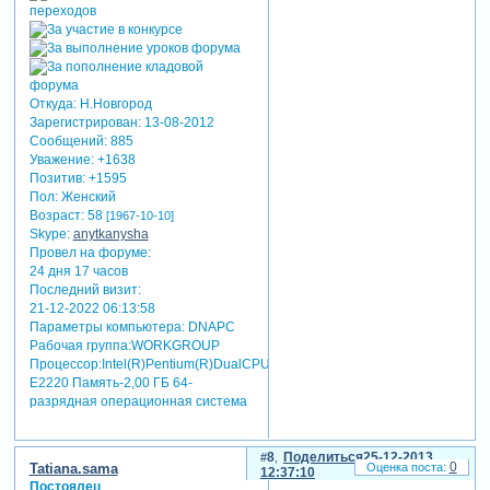
Откуда:
Н.Новгород
Зарегистрирован
: 13-08-2012
Сообщений:
885
Уважение:
+1638
Позитив:
+1595
Пол:
Женский
Возраст:
58
[1967-10-10]
Skype:
anytkanysha
Провел на форуме:
24 дня 17 часов
Последний визит:
21-12-2022 06:13:58
Параметры компьютера:
DNAPC
Рабочая группа:WORKGROUP
Процессор:Intel(R)Pentium(R)DualCPU
E2220 Память-2,00 ГБ 64-
разрядная операционная система
8
Поделиться
25-12-2013
0
Tatiana.sama
12:37:10
Постоялец