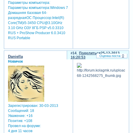
Параметры компьютера:
Параметры компьютера:Windows 7
Домашняя базовая 64-
разряднаяОС Процессор:Intel(R)
Core(TM)i5-3450 CPU@3.10GHz
3.10 GHz ОЗУ 8ГБ PSP v5.0.3310
RUS + ProShow Producer 6.0.3410
RUS Portable
14
Поделиться
25-12-2013
0
Daniella
16:20:53
Новичок
Зарегистрирован
: 30-03-2013
Сообщений:
18
Уважение:
+16
Позитив:
+108
Провел на форуме:
4 дня 11 часов