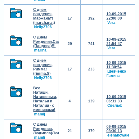
С днём
рождения,
10-09-2015
Маржанат!
17
392
22:00:00
(marchanat)
Vera
Nelly2706
С Днём
10-09-2015
Рождения,Светлана
29
741
21:54:47
(Пандора)!!!
Vera
marina
С днём
10-09-2015
рождения,
11:30:54
Римма!
17
233
Шевченко
(rimma.S)
Галина
Nelly2706
Все
Наташи,
Наташеньки,
10-09-2015
Натальи и
4
139
06:31:33
Наталии - с
Свельф
именинами!
mamlj
С Днем
09-09-2015
Рождения,
21
379
08:30:13
Людмила(Людмилочка)!!!
elenakowale
mamlj