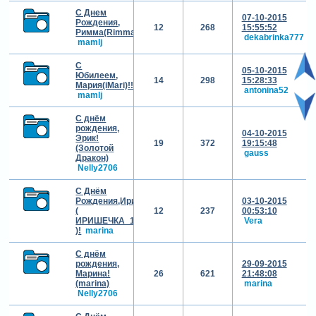
С Днем
07-10-2015
Рождения,
12
268
15:55:52
Римма(Rimma)!!!
dekabrinka777
mamlj
С
05-10-2015
Юбилеем,
14
298
15:28:33
Мария(iMari)!!!
antonina52
mamlj
С днём
рождения,
04-10-2015
Эрик!
19
372
19:15:48
(Золотой
gauss
Дракон)
Nelly2706
С Днём
Рождения,Ирина
03-10-2015
(
12
237
00:53:10
ИРИШЕЧКА_1986
Vera
)!
marina
С днём
рождения,
29-09-2015
Марина!
26
621
21:48:08
(marina)
marina
Nelly2706