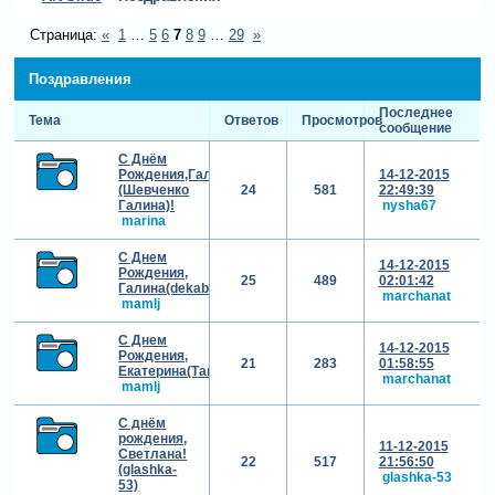
Страница:
«
1
…
5
6
7
8
9
…
29
»
Поздравления
Последнее
Тема
Ответов
Просмотров
сообщение
С Днём
Рождения,Галина
14-12-2015
(Шевченко
24
581
22:49:39
Галина)!
nysha67
marina
С Днем
14-12-2015
Рождения,
25
489
02:01:42
Галина(dekabrinka777)!!!
marchanat
mamlj
С Днем
14-12-2015
Рождения,
21
283
01:58:55
Екатерина(Такай)!!!
marchanat
mamlj
С днём
рождения,
11-12-2015
Светлана!
22
517
21:56:50
(glashka-
glashka-53
53)