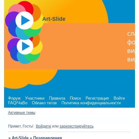
Art-Slide
Форум
Участники
Правила
Поиск
Регистрация
Войти
FAQ/ЧаВо
Облако тегов
Политика конфиденциальности
Активные темы
Привет, Гость!
Войдите
или
зарегистрируйтесь
.
»
Art-Slide
»
Поздравления