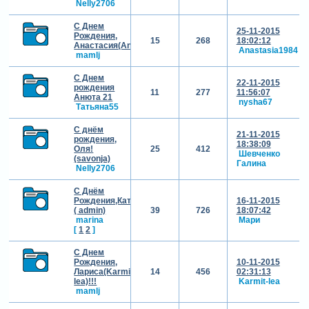
Nelly2706
С Днем
25-11-2015
Рождения,
15
268
18:02:12
Анастасия(Anastasia1984)!!!
Anastasia1984
mamlj
С Днем
22-11-2015
рождения
11
277
11:56:07
Анюта 21
nysha67
Татьяна55
С днём
21-11-2015
рождения,
18:38:09
Оля!
25
412
Шевченко
(savonja)
Галина
Nelly2706
С Днём
Рождения,Катюша!
16-11-2015
( admin)
39
726
18:07:42
marina
Мари
[
1
2
]
С Днем
Рождения,
10-11-2015
Лариса(Karmit-
14
456
02:31:13
lea)!!!
Karmit-lea
mamlj