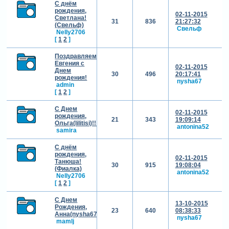
С днём
рождения,
02-11-2015
Светлана!
31
836
21:27:32
(Свельф)
Свельф
Nelly2706
[
1
2
]
Поздравляем
Евгения с
02-11-2015
Днем
30
496
20:17:41
рождения!
nysha67
admin
[
1
2
]
С Днем
02-11-2015
рождения,
21
343
19:09:14
Ольга(lilitisi)!!!
antonina52
samira
С днём
рождения,
02-11-2015
Танюша!
30
915
19:08:04
(Фиалка)
antonina52
Nelly2706
[
1
2
]
С Днем
13-10-2015
Рождения,
23
640
08:38:33
Анна(nysha67)!!!
nysha67
mamlj