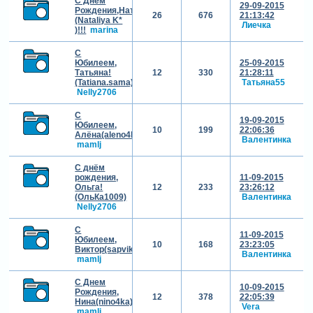
С Днём
29-09-2015
Рождения,Наташа
26
676
21:13:42
(Nataliya K*
Лиечка
)!!!
marina
С
Юбилеем,
25-09-2015
Татьяна!
12
330
21:28:11
(Tatiana.sama)
Татьяна55
Nelly2706
С
19-09-2015
Юбилеем,
10
199
22:06:36
Алёна(aleno4ka)!!!
Валентинка
mamlj
С днём
рождения,
11-09-2015
Ольга!
12
233
23:26:12
(ОльКа1009)
Валентинка
Nelly2706
С
11-09-2015
Юбилеем,
10
168
23:23:05
Виктор(sapvik)!!!
Валентинка
mamlj
С Днем
10-09-2015
Рождения,
12
378
22:05:39
Нина(nino4ka)!!!
Vera
mamlj